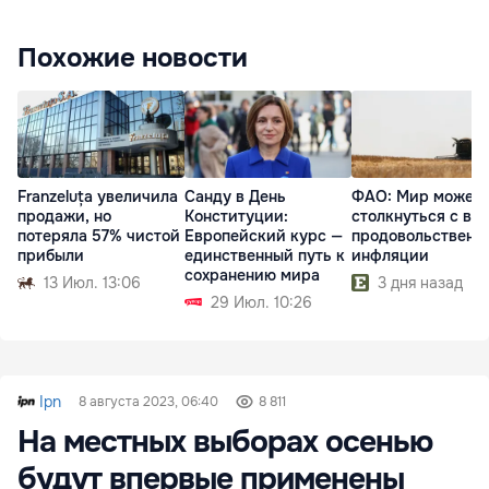
Похожие новости
Franzeluța увеличила
Санду в День
ФАО: Мир может
продажи, но
Конституции:
столкнуться с во
потеряла 57% чистой
Европейский курс —
продовольственн
прибыли
единственный путь к
инфляции
сохранению мира
13 Июл. 13:06
3 дня назад
29 Июл. 10:26
Ipn
8 августа 2023, 06:40
8 811
На местных выборах осенью
будут впервые применены