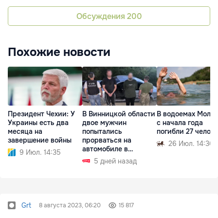
Обсуждения
200
Похожие новости
Президент Чехии: У
В Винницкой области
В водоемах Молд
Украины есть два
двое мужчин
с начала года
месяца на
попытались
погибли 27 челов
завершение войны
прорваться на
26 Июл. 14:30
автомобиле в
9 Июл. 14:35
Молдову
5 дней назад
Grt
8 августа 2023, 06:20
15 817