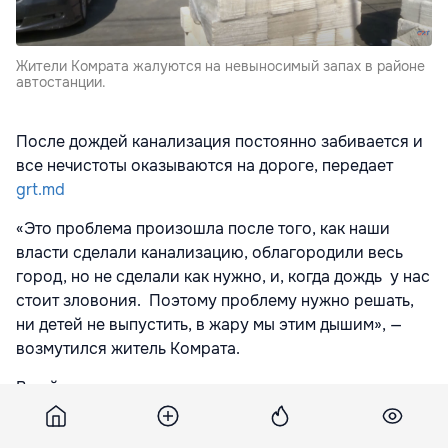
Жители Комрата жалуются на невыносимый запах в районе
автостанции.
После дождей канализация постоянно забивается и
все нечистоты оказываются на дороге, передает
grt.md
«Это проблема произошла после того, как наши
власти сделали канализацию, облагородили весь
город, но не сделали как нужно, и, когда дождь у нас
стоит зловония. Поэтому проблему нужно решать,
ни детей не выпустить, в жару мы этим дышим», —
возмутился житель Комрата.
В районе автовокзала люди торгуют
прохладительными напитками, пирожками.
Желающие передохнуть и перекусить вынуждены