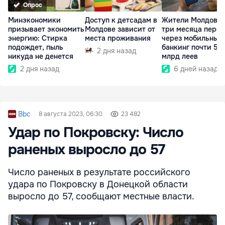
Опрос
Минэкономики
Доступ к детсадам в
Жители Молдовы 
призывает экономить
Молдове зависит от
три месяца пере
энергию: Стирка
места проживания
через мобильный
подождет, пыль
банкинг почти 50
2 дня назад
никуда не денется
млрд леев
2 дня назад
6 дней назад
Bbc
8 августа 2023, 06:30
23 482
Удар по Покровску: Число
раненых выросло до 57
Число раненых в результате российского
удара по Покровску в Донецкой области
выросло до 57, сообщают местные власти.