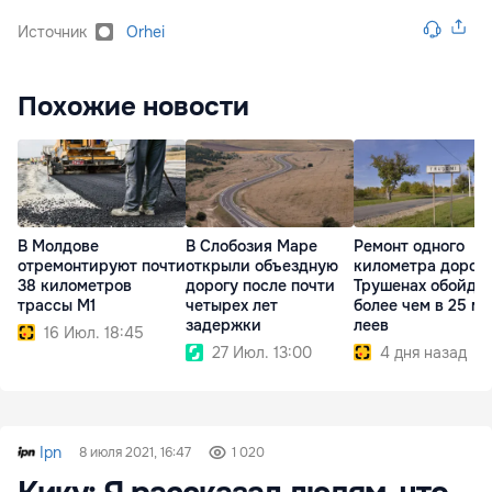
Источник
Orhei
Похожие новости
В Молдове
В Слобозия Маре
Ремонт одного
отремонтируют почти
открыли объездную
километра дороги
38 километров
дорогу после почти
Трушенах обойде
трассы M1
четырех лет
более чем в 25 мл
задержки
леев
16 Июл. 18:45
27 Июл. 13:00
4 дня назад
Ipn
8 июля 2021, 16:47
1 020