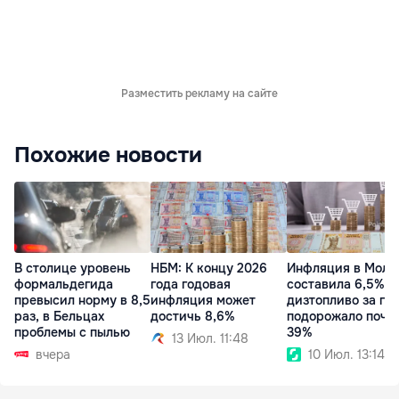
Разместить рекламу на сайте
Похожие новости
В столице уровень
НБМ: К концу 2026
Инфляция в Молд
формальдегида
года годовая
составила 6,5%:
превысил норму в 8,5
инфляция может
дизтопливо за го
раз, в Бельцах
достичь 8,6%
подорожало почти
проблемы с пылью
39%
13 Июл. 11:48
вчера
10 Июл. 13:14