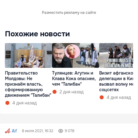
Разместить рекламу на сайте
Похожие новости
Правительство
Тулянцев: Агутин и
Визит афганской
Молдовы: Не
Клава Кока опаснее,
делегации в Киш
признаём власть,
чем "Талибан"
вызвал волну мем
сформированную
соцсетях
2 дня назад
движением "Талибан"
4 дня назад
4 дня назад
Aif
8 июля 2021, 16:32
9 078