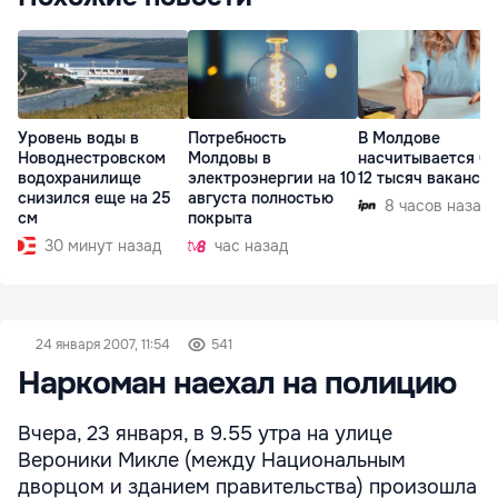
Уровень воды в
Потребность
В Молдове
Новоднестровском
Молдовы в
насчитывается бо
водохранилище
электроэнергии на 10
12 тысяч ваканси
снизился еще на 25
августа полностью
8 часов назад
см
покрыта
30 минут назад
час назад
24 января 2007, 11:54
541
Наркоман наехал на полицию
Вчера, 23 января, в 9.55 утра на улице
Вероники Микле (между Национальным
дворцом и зданием правительства) произошла