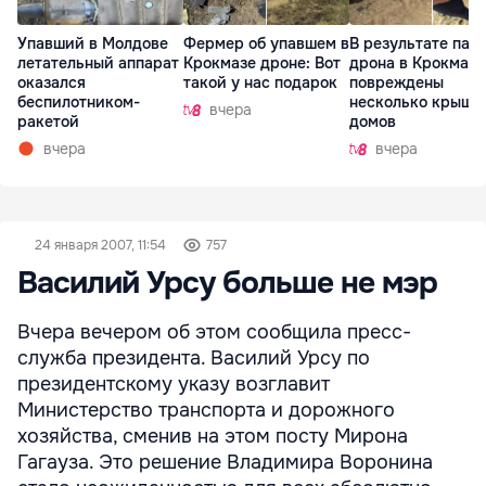
Упавший в Молдове
Фермер об упавшем в
В результате пад
летательный аппарат
Крокмазе дроне: Вот
дрона в Крокмазе
оказался
такой у нас подарок
повреждены
беспилотником-
несколько крыш
вчера
ракетой
домов
вчера
вчера
24 января 2007, 11:54
757
Василий Урсу больше не мэр
Вчера вечером об этом сообщила пресс-
служба президента. Василий Урсу по
президентскому указу возглавит
Министерство транспорта и дорожного
хозяйства, сменив на этом посту Мирона
Гагауза. Это решение Владимира Воронина