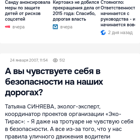
Санду анонсировала
Киртоакэ не добился
Стояногло:
меры по защите
прекращения дела от
Ответственность
детей от рисков
2015 года: Спасибо,
начинается с
соцсетей
дорогая власть
руководства - ил
начинается вовсе
вчера
вчера
2 дня назад
24 января 2007, 11:54
512
А вы чувствуете себя в
безопасности на наших
дорогах?
Татьяна СИНЯЕВА, эколог-эксперт,
координатор проектов организации «Эко-
Тирас»: - Я даже на тротуаре не чувствую себя
в безопасности. А все из-за того, что у нас
правила уличного движения водители