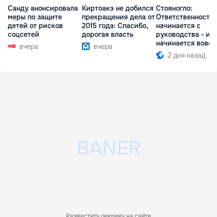
Санду анонсировала
Киртоакэ не добился
Стояногло:
меры по защите
прекращения дела от
Ответственность
детей от рисков
2015 года: Спасибо,
начинается с
соцсетей
дорогая власть
руководства - ил
начинается вовсе
вчера
вчера
2 дня назад
Разместить рекламу на сайте