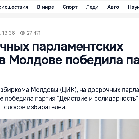
оисшествия
В мире
Спорт
Леди
Авто
Нау
, 13:36
27 471
чных парламентских
в Молдове победила п
збиркома Молдовы (ЦИК), на досрочных парл
 победила партия "Действие и солидарность" 
 голосов избирателей.