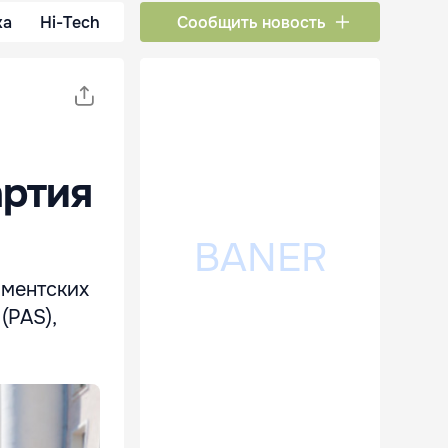
ка
Hi-Tech
Сообщить новость
артия
аментских
(PAS),