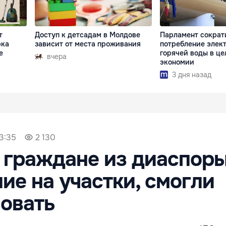
т
Доступ к детсадам в Молдове
Парламент сократ
рка
зависит от места проживания
потребление элек
е
горячей воды в це
вчера
экономии
3 дня назад
13:35
2 130
 граждане из диаспоры
е на участки, смогли
овать