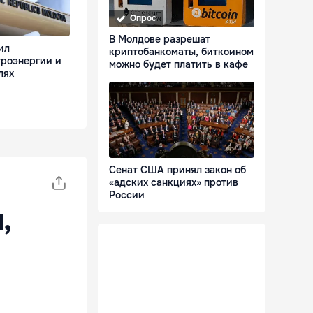
Опрос
В Молдове разрешат
ил
криптобанкоматы, биткоином
троэнергии и
можно будет платить в кафе
лях
Сенат США принял закон об
«адских санкциях» против
России
,