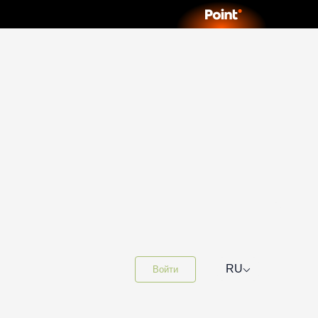
⌵
RU
Войти