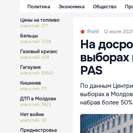
Политика
Экономика
Общество
Пр
Цены на топливо
новостей:
377
12 июля 2021
Point
Бельцы
На досро
новостей:
5726
Газовый кризис
выборах 
новостей:
408
PAS
Гагаузия
новостей:
10842
Кишинев
По данным Центри
новостей:
771
выборах в Молдове
ДТП в Молдове
набрав более 50%
новостей:
7823
Нет войне
новостей:
131
Приднестровье