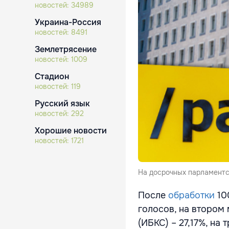
новостей:
34989
Украина-Россия
новостей:
8491
Землетрясение
новостей:
1009
Стадион
новостей:
119
Русский язык
новостей:
292
Хорошие новости
новостей:
1721
На досрочных парламентск
После
обработки
10
голосов, на втором
(ИБКС) – 27,17%, на