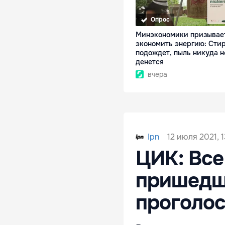
Опрос
Минэкономики призывае
экономить энергию: Сти
подождет, пыль никуда н
денется
вчера
12 июля 2021, 
Ipn
ЦИК: Все
пришедши
проголос