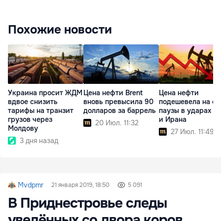
Похожие новости
Украина просит ЖДМ
Цена нефти Brent
Цена нефти
вдвое снизить
вновь превысила 90
подешевела на ф
тарифы на транзит
долларов за баррель
паузы в ударах 
грузов через
и Ирана
20 Июл. 11:32
Молдову
27 Июл. 11:49
3 дня назад
Mvdpmr
21 января 2019, 18:50
5 091
В Приднестровье следы
уведённых со двора коров