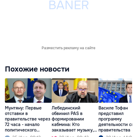
Разместить рекламу на сайте
Похожие новости
Мунтяну: Первые
Лебединский
Василе Тофан
отставки в
обвинил PAS в
представил
правительстве через
формировании
программу
72 часа - начало
кабмина: Кто
деятельности сво
политического
заказывает музыку,
правительства
кризиса
тот и танцует