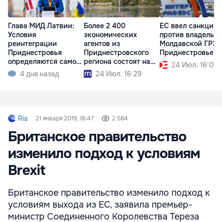
Глава МИД Латвии:
Более 2 400
ЕС ввел санкции
Условия
экономических
против владельц
реинтеграции
агентов из
Молдавской ГРЭС
Приднестровья
Приднестровского
Приднестровье
определяются самой
региона состоят на
24 Июл. 16:09
Молдовой
учёте в АГУ
4 дня назад
24 Июл. 16:29
Ria
21 января 2019, 18:47
2 584
Британское правительство
изменило подход к условиям
Brexit
Британское правительство изменило подход к
условиям выхода из ЕС, заявила премьер-
министр Соединенного Королевства Тереза