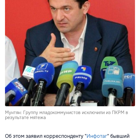
Мунтян: Группу младокоммунистов исключили из ПКРМ в
результате мятежа
Об этом заявил корреспонденту "
Инфотаг
" бывший