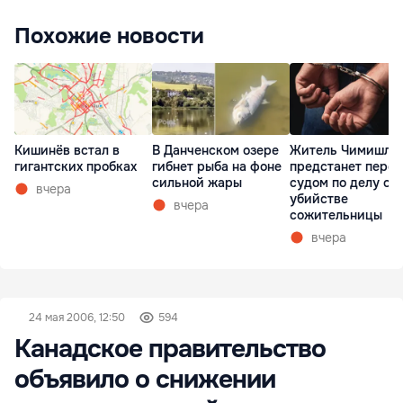
Похожие новости
Кишинёв встал в
В Данченском озере
Житель Чимишли
гигантских пробках
гибнет рыба на фоне
предстанет перед
сильной жары
судом по делу об
вчера
убийстве
вчера
сожительницы
вчера
24 мая 2006, 12:50
594
Канадское правительство
объявило о снижении