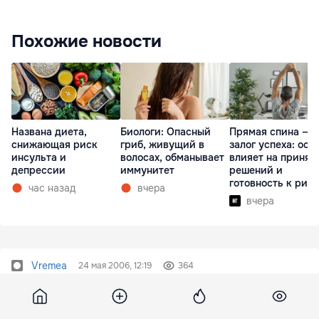
Похожие новости
Названа диета,
Биологи: Опасный
Прямая спина —
снижающая риск
гриб, живущий в
залог успеха: оса
инсульта и
волосах, обманывает
влияет на принят
депрессии
иммунитет
решений и
готовность к рис
час назад
вчера
вчера
Vremea
24 мая 2006, 12:19
364
ГУАМ: СОТРУДНИЧЕСТВО
НУЖНО КАК ВОЗДУХ