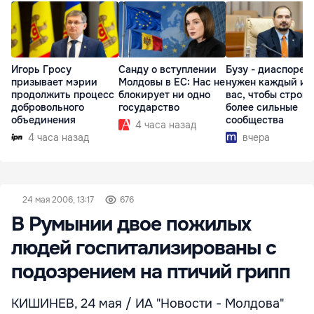
Игорь Гросу
Санду о вступлении
Бузу - диаспоре:
призывает мэрии
Молдовы в ЕС: Нас не
нужен каждый из
продолжить процесс
блокирует ни одно
вас, чтобы строит
добровольного
государство
более сильные
объединения
сообщества
4 часа назад
4 часа назад
вчера
24 мая 2006, 13:17
676
В Румынии двое пожилых
людей госпитализированы с
подозрением на птичий грипп
КИШИНЕВ, 24 мая / ИА "Новости - Молдова"