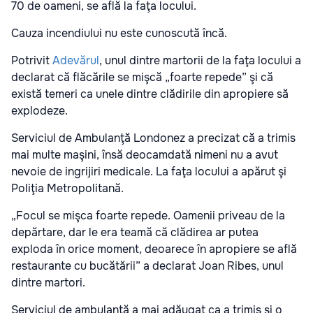
70 de oameni, se află la faţa locului.
Cauza incendiului nu este cunoscută încă.
Potrivit
Adevărul
, unul dintre martorii de la faţa locului a
declarat că flăcările se mişcă „foarte repede” şi că
există temeri ca unele dintre clădirile din apropiere să
explodeze.
Serviciul de Ambulanţă Londonez a precizat că a trimis
mai multe maşini, însă deocamdată nimeni nu a avut
nevoie de ingrijiri medicale. La faţa locului a apărut şi
Poliţia Metropolitană.
„Focul se mişca foarte repede. Oamenii priveau de la
depărtare, dar le era teamă că clădirea ar putea
exploda în orice moment, deoarece în apropiere se află
restaurante cu bucătării” a declarat Joan Ribes, unul
dintre martori.
Serviciul de ambulanţă a mai adăugat ca a trimis şi o