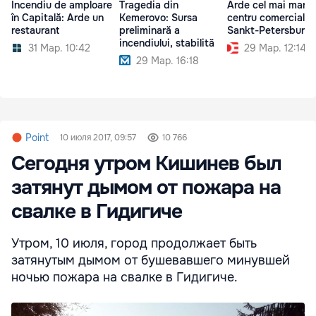
Incendiu de amploare
Tragedia din
Arde cel mai mare
în Capitală: Arde un
Kemerovo: Sursa
centru comercial d
restaurant
preliminară a
Sankt-Petersburg
incendiului, stabilită
31 Мар. 10:42
29 Мар. 12:14
29 Мар. 16:18
Point
10 июля 2017, 09:57
10 766
Сегодня утром Кишинев был
затянут дымом от пожара на
свалке в Гидигиче
Утром, 10 июля, город продолжает быть
затянутым дымом от бушевавшего минувшей
ночью пожара на свалке в Гидигиче.