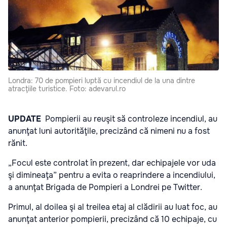
Londra: 70 de pompieri luptă cu incendiul de la una dintre
atracţiile turistice. Foto: adevarul.ro
UPDATE
Pompierii au reuşit să controleze incendiul, au
anunţat luni autorităţile, precizând că nimeni nu a fost
rănit.
„Focul este controlat în prezent, dar echipajele vor uda
şi dimineaţa” pentru a evita o reaprindere a incendiului,
a anunţat Brigada de Pompieri a Londrei pe Twitter.
Primul, al doilea şi al treilea etaj al clădirii au luat foc, au
anunţat anterior pompierii, precizând că 10 echipaje, cu