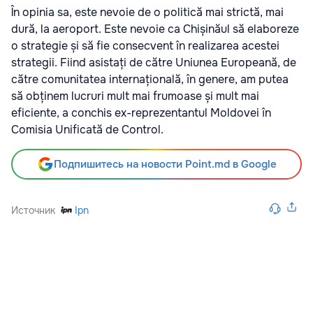
În opinia sa, este nevoie de o politică mai strictă, mai
dură, la aeroport. Este nevoie ca Chișinăul să elaboreze
o strategie și să fie consecvent în realizarea acestei
strategii. Fiind asistați de către Uniunea Europeană, de
către comunitatea internațională, în genere, am putea
să obținem lucruri mult mai frumoase și mult mai
eficiente, a conchis ex-reprezentantul Moldovei în
Comisia Unificată de Control.
Подпишитесь на новости Point.md в Google
Источник
Ipn