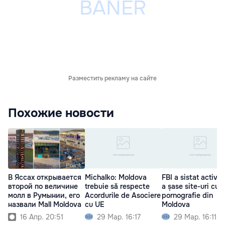
Разместить рекламу на сайте
Похожие новости
В Яссах открывается
Michalko: Moldova
FBI a sistat activit
второй по величине
trebuie să respecte
a șase site-uri cu
молл в Румынии, его
Acordurile de Asociere
pornografie din
назвали Mall Moldova
cu UE
Moldova
16 Апр. 20:51
29 Мар. 16:17
29 Мар. 16:11