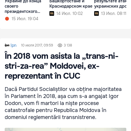
Украине до конца
Башкортостане и
результате атаки
своего
Краснодарском крае
украинских дрон
президентского
14 Июл. 10:02
13 Июл. 08:11
срока
15 Июл. 19:04
Ipn
10 июля 2017, 09:59
3 138
În 2018 vom asista la „trans-ni-
stri-za-rea” Moldovei, ex-
reprezentant în CUC
Dacă Partidul Socialiștilor va obține majoritatea
în Parlament în 2018, așa cum s-a angajat Igor
Dodon, vom fi martori la niște procese
catastrofale pentru Republica Moldova în
domeniul reglementării transnistrene.