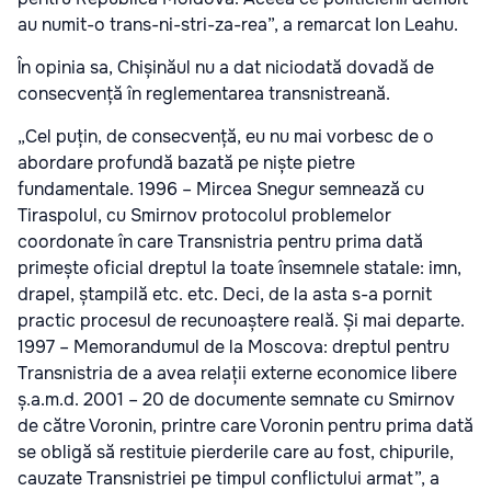
au numit-o trans-ni-stri-za-rea”, a remarcat Ion Leahu.
În opinia sa, Chișinăul nu a dat niciodată dovadă de
consecvență în reglementarea transnistreană.
„Cel puțin, de consecvență, eu nu mai vorbesc de o
abordare profundă bazată pe niște pietre
fundamentale. 1996 – Mircea Snegur semnează cu
Tiraspolul, cu Smirnov protocolul problemelor
coordonate în care Transnistria pentru prima dată
primește oficial dreptul la toate însemnele statale: imn,
drapel, ștampilă etc. etc. Deci, de la asta s-a pornit
practic procesul de recunoaștere reală. Și mai departe.
1997 – Memorandumul de la Moscova: dreptul pentru
Transnistria de a avea relații externe economice libere
ș.a.m.d. 2001 – 20 de documente semnate cu Smirnov
de către Voronin, printre care Voronin pentru prima dată
se obligă să restituie pierderile care au fost, chipurile,
cauzate Transnistriei pe timpul conflictului armat”, a