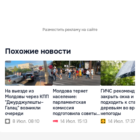
Разместить рекламу на сайте
Похожие новости
На выезде из
Молдова теряет
ГИЧС рекомендуе
Молдовы через КПП
население:
закрыть окна и не
"Джурджулешты–
парламентская
подходить к стар
Галац" возникли
комиссия
деревьям во вре
очереди
подготовила советы
непогоды
для кабмина
8 Июл. 08:10
14 Июл. 15:13
14 Июл. 17:37