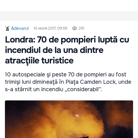
Adevarul
10 июля 2017, 09:59
291
Londra: 70 de pompieri luptă cu
incendiul de la una dintre
atracţiile turistice
10 autospeciale şi peste 70 de pompieri au fost
trimişi luni dimineaţă în Piaţa Camden Lock, unde
s-a stârnit un incendiu „considerabil”.