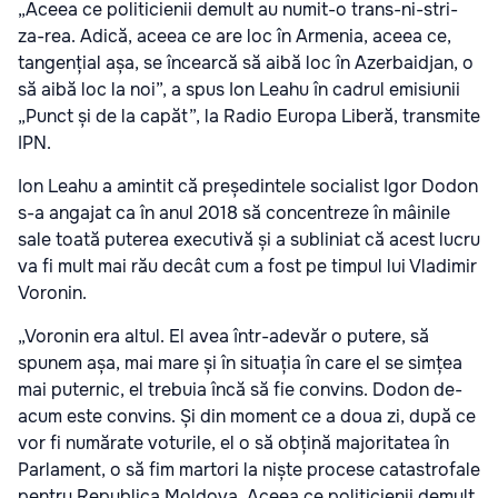
„Aceea ce politicienii demult au numit-o trans-ni-stri-
za-rea. Adică, aceea ce are loc în Armenia, aceea ce,
tangențial așa, se încearcă să aibă loc în Azerbaidjan, o
să aibă loc la noi”, a spus Ion Leahu în cadrul emisiunii
„Punct și de la capăt”, la Radio Europa Liberă, transmite
IPN.
Ion Leahu a amintit că președintele socialist Igor Dodon
s-a angajat ca în anul 2018 să concentreze în mâinile
sale toată puterea executivă și a subliniat că acest lucru
va fi mult mai rău decât cum a fost pe timpul lui Vladimir
Voronin.
„Voronin era altul. El avea într-adevăr o putere, să
spunem așa, mai mare și în situația în care el se simțea
mai puternic, el trebuia încă să fie convins. Dodon de-
acum este convins. Și din moment ce a doua zi, după ce
vor fi numărate voturile, el o să obțină majoritatea în
Parlament, o să fim martori la niște procese catastrofale
pentru Republica Moldova. Aceea ce politicienii demult