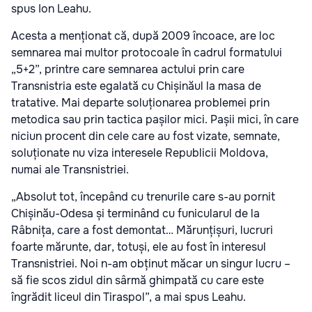
spus Ion Leahu.
Acesta a menționat că, după 2009 încoace, are loc
semnarea mai multor protocoale în cadrul formatului
„5+2”, printre care semnarea actului prin care
Transnistria este egalată cu Chișinăul la masa de
tratative. Mai departe soluționarea problemei prin
metodica sau prin tactica pașilor mici. Pașii mici, în care
niciun procent din cele care au fost vizate, semnate,
soluționate nu viza interesele Republicii Moldova,
numai ale Transnistriei.
„Absolut tot, începând cu trenurile care s-au pornit
Chișinău-Odesa și terminând cu funicularul de la
Râbnița, care a fost demontat… Mărunțișuri, lucruri
foarte mărunte, dar, totuși, ele au fost în interesul
Transnistriei. Noi n-am obținut măcar un singur lucru –
să fie scos zidul din sârmă ghimpată cu care este
îngrădit liceul din Tiraspol”, a mai spus Leahu.