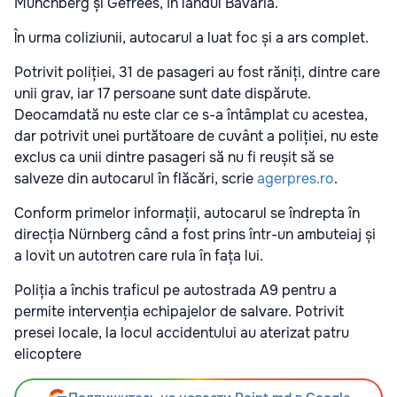
Münchberg și Gefrees, în landul Bavaria.
În urma coliziunii, autocarul a luat foc și a ars complet.
Potrivit poliției, 31 de pasageri au fost răniți, dintre care
unii grav, iar 17 persoane sunt date dispărute.
Deocamdată nu este clar ce s-a întâmplat cu acestea,
dar potrivit unei purtătoare de cuvânt a poliției, nu este
exclus ca unii dintre pasageri să nu fi reușit să se
salveze din autocarul în flăcări, scrie
agerpres.ro
.
Conform primelor informații, autocarul se îndrepta în
direcția Nürnberg când a fost prins într-un ambuteiaj și
a lovit un autotren care rula în fața lui.
Poliția a închis traficul pe autostrada A9 pentru a
permite intervenția echipajelor de salvare. Potrivit
presei locale, la locul accidentului au aterizat patru
elicoptere