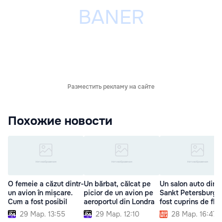
Разместить рекламу на сайте
Похожие новости
O femeie a căzut dintr-
Un bărbat, călcat pe
Un salon auto din
un avion în mișcare.
picior de un avion pe
Sankt Petersburg 
Cum a fost posibil
aeroportul din Londra
fost cuprins de flăc
29 Мар. 13:55
29 Мар. 12:10
28 Мар. 16:47