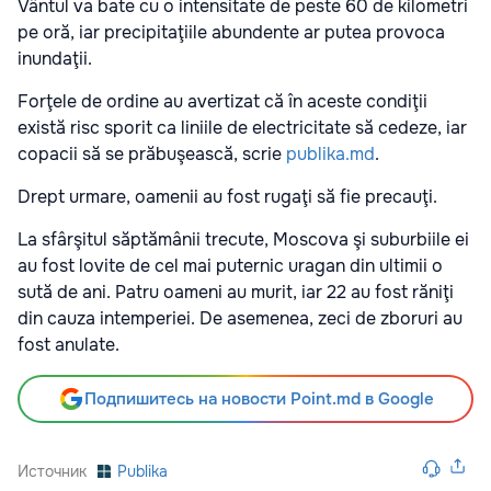
Vântul va bate cu o intensitate de peste 60 de kilometri
pe oră, iar precipitaţiile abundente ar putea provoca
inundaţii.
Forţele de ordine au avertizat că în aceste condiţii
există risc sporit ca liniile de electricitate să cedeze, iar
copacii să se prăbuşească, scrie
publika.md
.
Drept urmare, oamenii au fost rugaţi să fie precauţi.
La sfârşitul săptămânii trecute, Moscova şi suburbiile ei
au fost lovite de cel mai puternic uragan din ultimii o
sută de ani. Patru oameni au murit, iar 22 au fost răniţi
din cauza intemperiei. De asemenea, zeci de zboruri au
fost anulate.
Подпишитесь на новости Point.md в Google
Источник
Publika