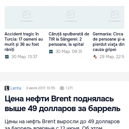
Accident tragic în
Căruță spulberată de
Germania: Circa o 
Turcia: 17 oameni au
TIR la Sângerei: 2
de persoane şi-au
murit și 36 au fost
persoane, la spital
pierdut viaţa din
răniți
cauza gripei
30 Мар. 09:31
30 Мар. 13:37
29 Мар. 22:50
Lenta
3 июля 2017, 10:55
1 271
Цена нефти Brent поднялась
выше 49 долларов за баррель
Цены на нефть Brent выросли до 49 долларов
за баррель впервые с 12 июня. Об этом