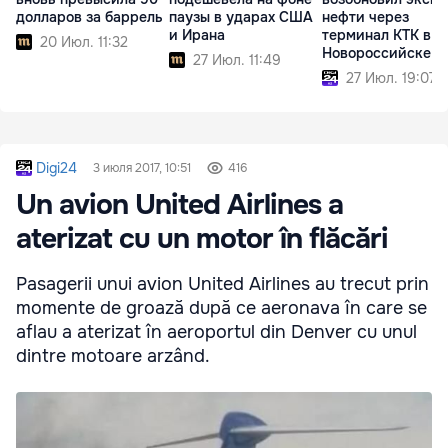
долларов за баррель
паузы в ударах США
нефти через
и Ирана
терминал КТК в
20 Июл. 11:32
Новороссийске
27 Июл. 11:49
27 Июл. 19:07
Digi24
3 июля 2017, 10:51
416
Un avion United Airlines a
aterizat cu un motor în flăcări
Pasagerii unui avion United Airlines au trecut prin
momente de groază după ce aeronava în care se
aflau a aterizat în aeroportul din Denver cu unul
dintre motoare arzând.