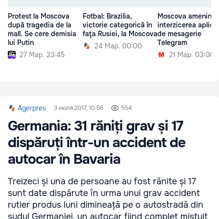
Protest la Moscova
Fotbal: Brazilia,
Moscova ameninţă
după tragedia de la
victorie categorică în
interzicerea aplicaţ
mall. Se cere demisia
faţa Rusiei, la Moscova
de mesagerie
lui Putin
Telegram
24 Мар. 00:00
27 Мар. 23:45
21 Мар. 03:00
Agerpres
3 июля 2017, 10:56
554
Germania: 31 răniți grav și 17
dispăruți într-un accident de
autocar în Bavaria
Treizeci și una de persoane au fost rănite și 17
sunt date dispărute în urma unui grav accident
rutier produs luni dimineață pe o autostradă din
sudul Germaniei, un autocar fiind complet mistuit