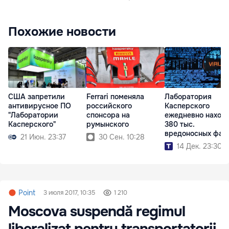
Похожие новости
США запретили
Ferrari поменяла
Лаборатория
антивирусное ПО
российского
Касперского
"Лаборатории
спонсора на
ежедневно наход
Касперского"
румынского
380 тыс.
вредоносных фай
21 Июн. 23:37
30 Сен. 10:28
14 Дек. 23:30
Point
3 июля 2017, 10:35
1 210
Moscova suspendă regimul