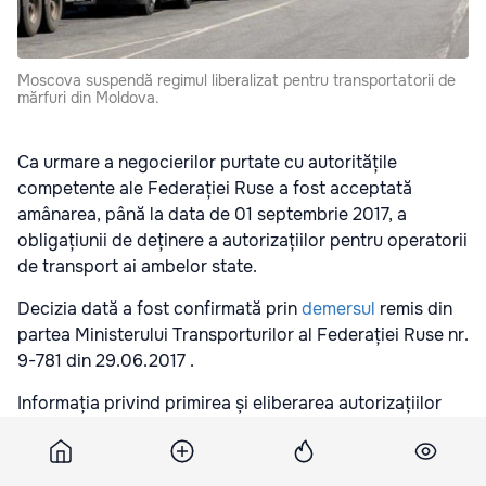
Moscova suspendă regimul liberalizat pentru transportatorii de
mărfuri din Moldova.
Ca urmare a negocierilor purtate cu autoritățile
competente ale Federației Ruse a fost acceptată
amânarea, până la data de 01 septembrie 2017, a
obligațiunii de deținere a autorizațiilor pentru operatorii
de transport ai ambelor state.
Decizia dată a fost confirmată prin
demersul
remis din
partea Ministerului Transporturilor al Federației Ruse nr.
9-781 din 29.06.2017 .
Informația privind primirea și eliberarea autorizațiilor
Federației Ruse de către A.A. ”ANTA” operatorilor de
transport moldoveni va fi plasată suplimentar pe pagina
web a a Autorității.