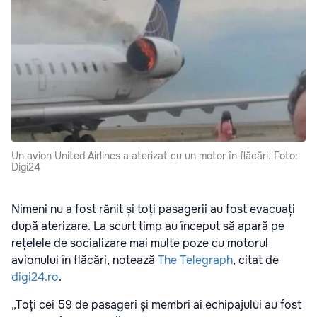
Un avion United Airlines a aterizat cu un motor în flăcări. Foto:
Digi24
Nimeni nu a fost rănit și toți pasagerii au fost evacuați
după aterizare. La scurt timp au început să apară pe
rețelele de socializare mai multe poze cu motorul
avionului în flăcări, notează
The Telegraph
, citat de
digi24.ro
.
„Toți cei 59 de pasageri și membri ai echipajului au fost