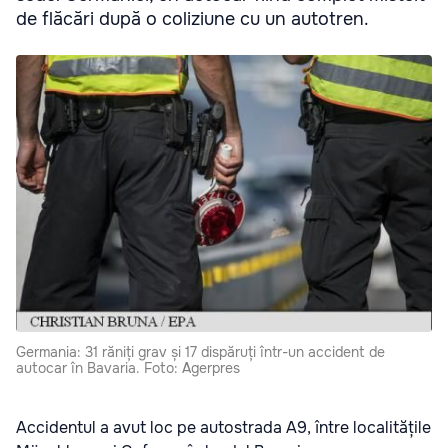
de flăcări după o coliziune cu un autotren.
Germania: 31 răniți grav și 17 dispăruți într-un accident de
autocar în Bavaria. Foto: Agerpres
Accidentul a avut loc pe autostrada A9, între localitățile