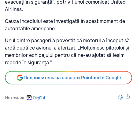
evacuați în siguranță”, potrivit unui comunicat United
Airlines.
Cauza incediului este investigată în acest moment de
autoritățile americane.
Unul dintre pasageri a povestit că motorul a început să
ardă după ce avionul a aterizat. „Mulțumesc pilotului și
membrilor echipajului pentru că ne-au ajutat să ieșim
repede în siguranță.”
Подпишитесь на новости Point.md в Google
Источник
Digi24