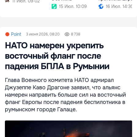
11 Июл. 09:02
15 Июл. 10:09
16 Июл. 14:30
Point
3 июня 2026, 08:20
8 738
НАТО намерен укрепить
восточный фланг после
падения БПЛА в Румынии
Глава Военного комитета НАТО адмирал
Джузеппе Каво Драгоне заявил, что альянс
намерен направить больше сил на восточный
фланг Европы после падения беспилотника в
румынском городе Галаце.