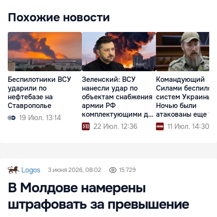
Похожие новости
Беспилотники ВСУ
Зеленский: ВСУ
Командующий
ударили по
нанесли удар по
Силами беспилот
нефтебазе на
объектам снабжения
систем Украины:
Ставрополье
армии РФ
Ночью были
комплектующими для
атакованы еще 14
19 Июл. 13:14
дронов
судов РФ
22 Июл. 12:36
11 Июл. 14:30
Logos
3 июня 2026, 08:02
15 729
В Молдове намерены
штрафовать за превышение