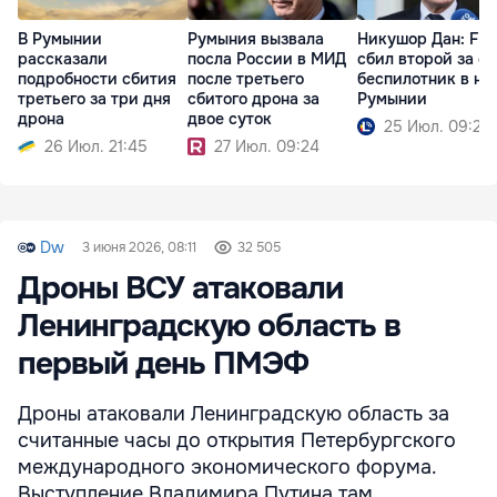
В Румынии
Румыния вызвала
Никушор Дан: F-1
рассказали
посла России в МИД
сбил второй за с
подробности сбития
после третьего
беспилотник в не
третьего за три дня
сбитого дрона за
Румынии
дрона
двое суток
25 Июл. 09:25
26 Июл. 21:45
27 Июл. 09:24
Dw
3 июня 2026, 08:11
32 505
Дроны ВСУ атаковали
Ленинградскую область в
первый день ПМЭФ
Дроны атаковали Ленинградскую область за
считанные часы до открытия Петербургского
международного экономического форума.
Выступление Владимира Путина там