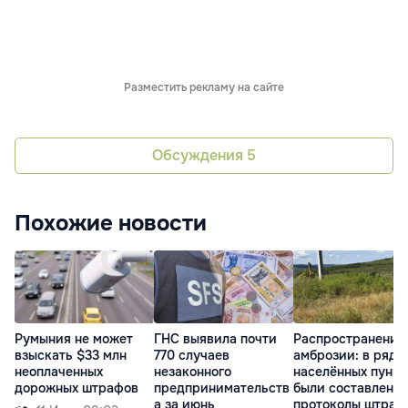
Разместить рекламу на сайте
Обсуждения
5
Похожие новости
Румыния не может
ГНС выявила почти
Распространение
взыскать $33 млн
770 случаев
амброзии: в ряде
неоплаченных
незаконного
населённых пункт
дорожных штрафов
предпринимательств
были составлены
а за июнь
протоколы штраф