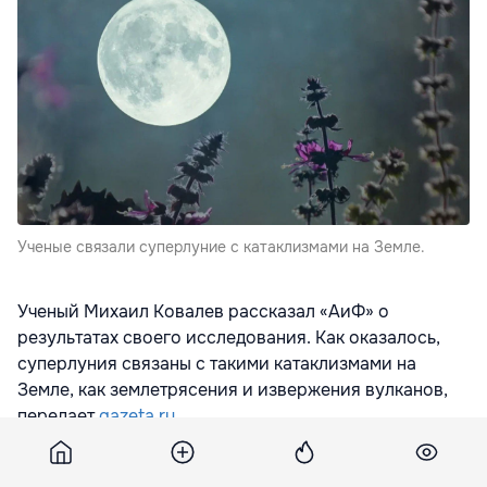
Ученые связали суперлуние с катаклизмами на Земле.
Ученый Михаил Ковалев рассказал «АиФ» о
результатах своего исследования. Как оказалось,
суперлуния связаны с такими катаклизмами на
Земле, как землетрясения и извержения вулканов,
передает
gazeta.ru
Суперлуние — явление, происходящее
при совпадении полнолуния или новолуния