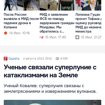
Посла России
МИД о заявлении
Лилиана Гуцан
вызвали в МИД после
ФСБ по поводу
просит Тофана да
падения дрона в
задержания граждан
оценку руководс
Копанке
Молдовы: Мы
МИД до назначен
обратились с
министра
14 Июл. 10:16
запросом
15 Июл. 17:40
15 Июл. 21:27
Gazeta
2 августа 2023, 15:52
6 595
Ученые связали суперлуние с
катаклизмами на Земле
Ученый Ковалев: суперлуния связаны с
землетрясениями и извержениями вулканов.