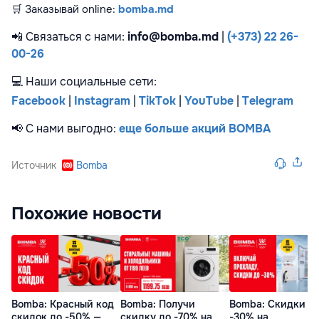
🛒
Заказывай online:
bomba.md
📲
Связаться с нами:
info@bomba.md
|
(+373) 22 26-
00-26
💻
Наши социальные сети:
F
acebook
|
Instagram
|
TikTok
|
YouTube
|
Telegram
📢
С нами выгодно:
еще больше акций BOMBA
Источник
Bomba
Похожие новости
Bomba: Красный код
Bomba: Получи
Bomba: Скидки д
скидок до -50% —
скидку до -70% на
-30% на