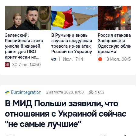
Зеленский:
В Румынии вновь
Россия атаковала
Российская атака
звучала воздушная
Запорожье и
унесла 8 жизней,
тревога из-за атак
Одесскую област
ракет для ПВО
России на Украину
дронами
критически не
11 Июл. 17:14
13 Июл. 08:55
хватает
30 Июл. 14:50
Eurointegration
2 августа 2023, 16:00
9 692
В МИД Польши заявили, что
отношения с Украиной сейчас
"не самые лучшие"