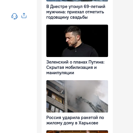
В Днестре утонул 69-летний
мужчина: приехал отметить
годовщину свадьбы
Зеленский о планах Путина:
Скрытая мобилизация и
манипуляции
Россия ударила ракетой по
жилому дому в Харькове