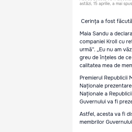
astăzi, 15 aprilie, a mai spu
Cerința a fost făcută
Maia Sandu a declarat
companiei Kroll cu re
urmă”. „Eu nu am văzu
greu de înțeles de ce 
calitatea mea de memb
Premierul Republicii M
Naționale prezentarea
Naționale a Republic
Guvernului va fi prez
Astfel, acesta va fi di
membrilor Guvernului a