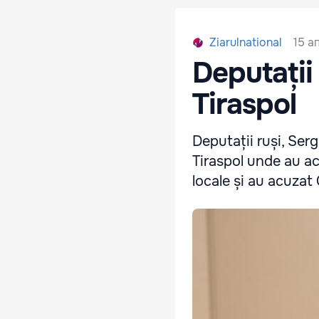
15 а
Ziarulnational
Deputații 
Tiraspol
Deputații ruși, Serg
Tiraspol unde au ac
locale și au acuzat