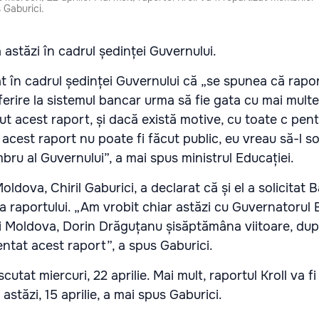
s Gaburici.
 astăzi în cadrul ședinței Guvernului.
 în cadrul ședinței Guvernului că „se spunea că rapor
ferire la sistemul bancar urma să fie gata cu mai multe 
t acest raport, și dacă există motive, cu toate c pent
acest raport nu poate fi făcut public, eu vreau să-l sol
ru al Guvernului”, a mai spus ministrul Educației.
oldova, Chiril Gaburici, a declarat că și el a solicitat B
 raportului. „Am vrobit chiar astăzi cu Guvernatorul 
ii Moldova, Dorin Drăguțanu șisăptămâna viitoare, dup
entat acest raport”, a spus Gaburici.
scutat miercuri, 22 aprilie. Mai mult, raportul Kroll va f
stăzi, 15 aprilie, a mai spus Gaburici.