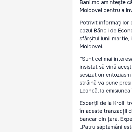
Bani.md amintește că
Moldovei pentru a in
Potrivit informațiilo
cazul Băncii de Econo
sfârșitul lunii martie,
Moldovei.
”Sunt cel mai interes
insistat să vină aceș
sesizat un entuziasm 
străină va pune presiu
Leancă, la emisiunea 
Experții de la Kroll t
în aceste tranzacții 
bancar din țară. Expe
„Patru săptămâni est