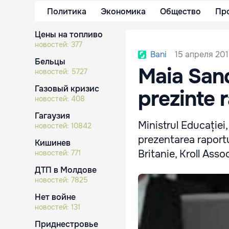
Политика
Экономика
Общество
Пр
Цены на топливо
новостей:
377
15 апреля 201
Bani
Бельцы
Maia Sand
новостей:
5727
Газовый кризис
prezinte r
новостей:
408
Гагаузия
Ministrul Educației
новостей:
10842
prezentarea raportu
Кишинев
Britanie, Kroll Asso
новостей:
771
ДТП в Молдове
новостей:
7825
Нет войне
новостей:
131
Приднестровье