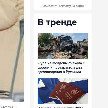
Разместить рекламу на сайте
В тренде
Фура из Молдовы съехала с
дороги и протаранила два
домовладения в Румынии
r Guvernului