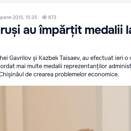
преля 2015, 15:35
673
ruși au împărțit medalii l
hei Gavrilov și Kazbek Taisaev, au efectuat ieri o v
ordat mai multe medalii reprezentanților administ
 Chișinăul de crearea problemelor economice.