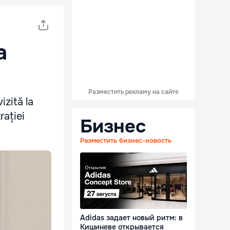
a
Разместить рекламу на сайте
izită la
rației
Бизнес
Разместить бизнес-новость
Adidas задает новый ритм: в
Кишиневе открывается