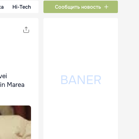
ка
Hi-Tech
Сообщить новость
vei
din Marea