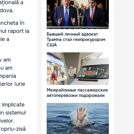
țională a
ldova.
ancheta în
mul raport la
Бывший личный адвокат
ale a
Трампа стал генпрокурором
США
iv am
 nu am
ompania
erior Iurie
Межрайонные пассажирские
автоперевозки подорожали
t implicate
in sistemul
velor.
ropriu-zisă