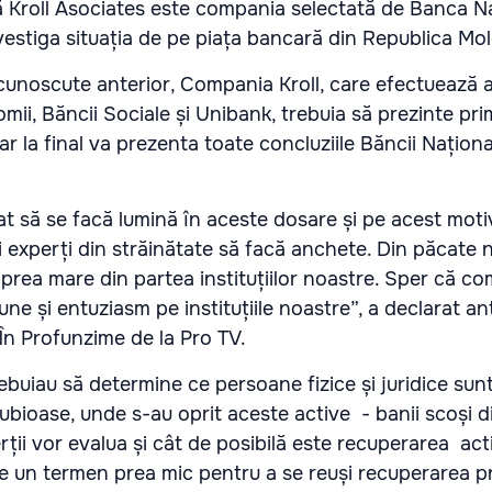
 Kroll Asociates este compania selectată de Banca Na
vestiga situația de pe piața bancară din Republica Mo
r cunoscute anterior, Compania Kroll, care efectuează 
mii, Băncii Sociale și Unibank, trebuia să prezinte pri
 iar la final va prezenta toate concluziile Băncii Națion
at să se facă lumină în aceste dosare și pe acest mot
ti experți din străinătate să facă anchete. Din păcate
prea mare din partea instituțiilor noastre. Sper că c
ne și entuziasm pe instituțiile noastre”, a declarat ant
În Profunzime de la Pro TV.
rebuiau să determine ce persoane fizice și juridice sun
dubioase, unde s-au oprit aceste active - banii scoși d
rții vor evalua și cât de posibilă este recuperarea acti
e un termen prea mic pentru a se reuși recuperarea p