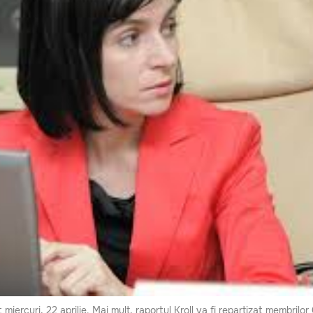
 miercuri, 22 aprilie. Mai mult, raportul Kroll va fi repartizat membrilo