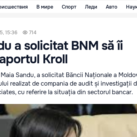
оисшествия
В мире
Спорт
Леди
Авто
Нау
5, 15:36
714
u a solicitat BNM să îi
aportul Kroll
, Maia Sandu, a solicitat Băncii Naționale a Moldo
lui realizat de compania de audit și investigații 
ciates, cu referire la situația din sectorul bancar.