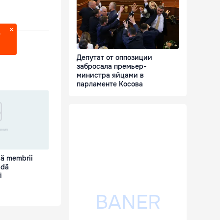
?
Депутат от оппозиции
забросала премьер-
министра яйцами в
парламенте Косова
că membrii
adă
i