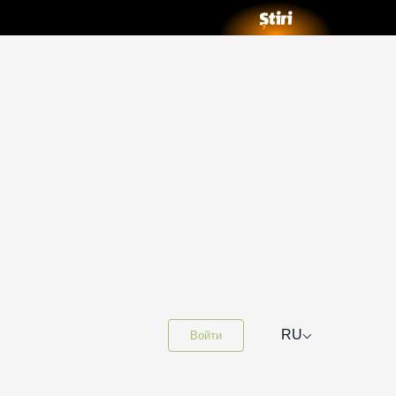
⌵
RU
Войти