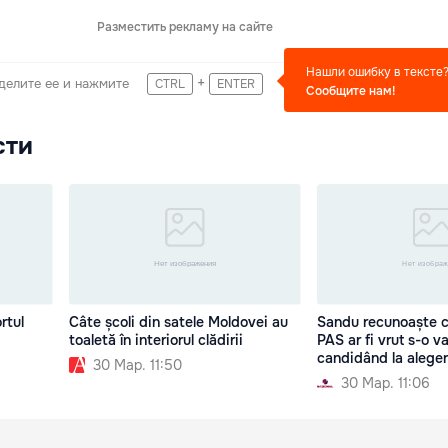
Разместить рекламу на сайте
Нашли ошибку в тексте
+
делите ее и нажмите
CTRL
ENTER
Сообщите нам!
сти
rtul
Câte școli din satele Moldovei au
Sandu recunoaște 
toaletă în interiorul clădirii
PAS ar fi vrut s-o v
candidând la aleger
30 Мар. 11:50
30 Мар. 11:06