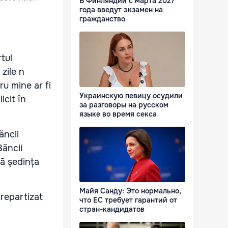
В Финляндии с марта 2027
года введут экзамен на
гражданство
tul
zile n
ru mine ar fi
Украинскую певицу осудили
icit în
за разговоры на русском
языке во время секса
ăncii
Băncii
ă ședința
Майя Санду: Это нормально,
i repartizat
что ЕС требует гарантий от
стран-кандидатов