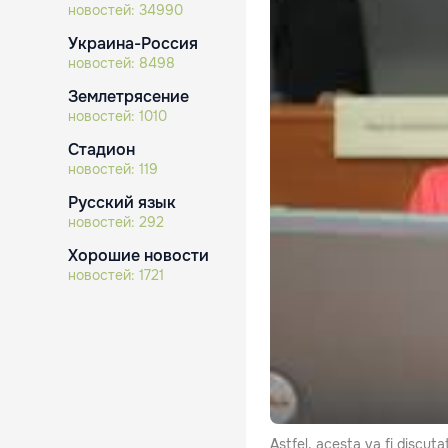
новостей:
34990
Украина-Россия
новостей:
8498
Землетрясение
новостей:
1010
Стадион
новостей:
119
Русский язык
новостей:
292
Хорошие новости
новостей:
1721
Astfel, acesta va fi discutat