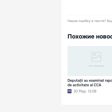
Нашли ошибку в тексте?
Вы
Похожие ново
Deputații au examinat rapo
de activitate al CCA
30 Мар. 13:08