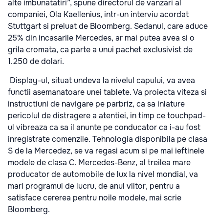
alte imbunatatiri”, spune directorul de vanzari al
companiei, Ola Kaellenius, intr-un interviu acordat
Stuttgart si preluat de Bloomberg. Sedanul, care aduce
25% din incasarile Mercedes, ar mai putea avea si o
grila cromata, ca parte a unui pachet exclusivist de
1.250 de dolari.
Display-ul, situat undeva la nivelul capului, va avea
functii asemanatoare unei tablete. Va proiecta viteza si
instructiuni de navigare pe parbriz, ca sa inlature
pericolul de distragere a atentiei, in timp ce touchpad-
ul vibreaza ca sa il anunte pe conducator ca i-au fost
inregistrate comenzile. Tehnologia disponibila pe clasa
S de la Mercedez, se va regasi acum si pe mai ieftinele
modele de clasa C. Mercedes-Benz, al treilea mare
producator de automobile de lux la nivel mondial, va
mari programul de lucru, de anul viitor, pentru a
satisface cererea pentru noile modele, mai scrie
Bloomberg.