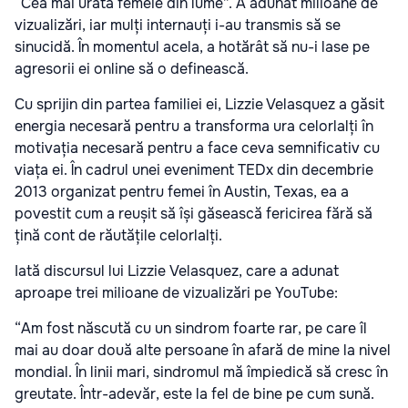
“Cea mai urâtă femeie din lume”. A adunat milioane de
vizualizări, iar mulți internauți i-au transmis să se
sinucidă. În momentul acela, a hotărât să nu-i lase pe
agresorii ei online să o definească.
Cu sprijin din partea familiei ei, Lizzie Velasquez a găsit
energia necesară pentru a transforma ura celorlalți în
motivația necesară pentru a face ceva semnificativ cu
viața ei. În cadrul unei eveniment TEDx din decembrie
2013 organizat pentru femei în Austin, Texas, ea a
povestit cum a reușit să își găsească fericirea fără să
țină cont de răutățile celorlalți.
Iată discursul lui Lizzie Velasquez, care a adunat
aproape trei milioane de vizualizări pe YouTube:
“Am fost născută cu un sindrom foarte rar, pe care îl
mai au doar două alte persoane în afară de mine la nivel
mondial. În linii mari, sindromul mă împiedică să cresc în
greutate. Într-adevăr, este la fel de bine pe cum sună.