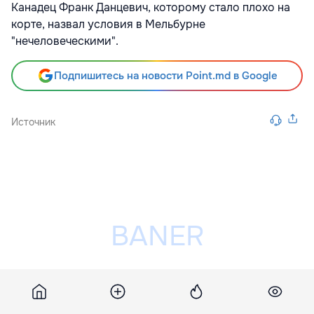
Канадец Франк Данцевич, которому стало плохо на
корте, назвал условия в Мельбурне
"нечеловеческими".
Подпишитесь на новости Point.md в Google
Источник