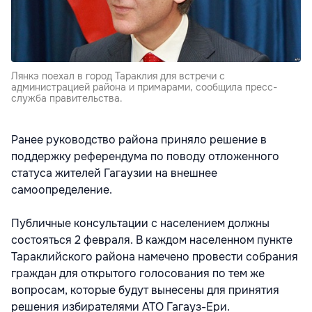
Лянкэ поехал в город Тараклия для встречи с
администрацией района и примарами, сообщила пресс-
служба правительства.
Ранее руководство района приняло решение в
поддержку референдума по поводу отложенного
статуса жителей Гагаузии на внешнее
самоопределение.
Публичные консультации с населением должны
состояться 2 февраля. В каждом населенном пункте
Тараклийского района намечено провести собрания
граждан для открытого голосования по тем же
вопросам, которые будут вынесены для принятия
решения избирателями АТО Гагауз-Ери.