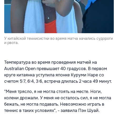
У китайской теннисистки во время матча начались судороги
и рвота.
Температура во время проведения матчей на
Australian Open превышает 40 градусов. В первом
круге китаянка уступила японке Куруми Наре со
счетом 5:7, 6:4, 3:6, встреча длилась 2 часа 49 минут.
"Меня трясло, я не могла стоять на месте. Ноги,
колени дрожали. У меня не осталось сил, я не могла
бежать, не могла подавать. Невозможно играть в
теннис в таких условиях", - заявила Пэн Шуай.