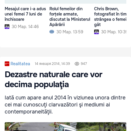
Mesajul care i-a adus
Rolul femeilor din
Chris Brown,
unei femei 7 luni de
forțele armate,
fotografiat în timp
închisoare
discutat la Ministerul
strângea o femeie 
Apărării
gât
30 Мар. 14:46
30 Мар. 13:59
30 Мар. 10:39
Realitatea
14 января 2014, 14:39
947
Dezastre naturale care vor
decima populaţia
Iată cum apare anul 2014 în viziunea unora dintre
cei mai cunoscuţi clarvazători şi mediumi ai
contemporaneităţii.