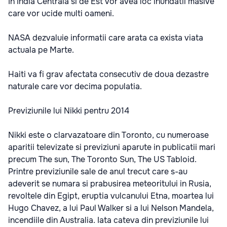
In India Centrala si de Est vor avea loc inundatii masive
care vor ucide multi oameni.
NASA dezvaluie informatii care arata ca exista viata
actuala pe Marte.
Haiti va fi grav afectata consecutiv de doua dezastre
naturale care vor decima populatia.
Previziunile lui Nikki pentru 2014
Nikki este o clarvazatoare din Toronto, cu numeroase
aparitii televizate si previziuni aparute in publicatii mari
precum The sun, The Toronto Sun, The US Tabloid.
Printre previziunile sale de anul trecut care s-au
adeverit se numara si prabusirea meteoritului in Rusia,
revoltele din Egipt, eruptia vulcanului Etna, moartea lui
Hugo Chavez, a lui Paul Walker si a lui Nelson Mandela,
incendiile din Australia. Iata cateva din previziunile lui