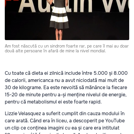
Am fost născută cu un sindrom foarte rar, pe care îl mai au doar
două alte persoane în afară de mine la nivel mondial.
Cu toate că dieta ei zilnică include între 5.000 și 8.000
de calorii, americanca nu a avut niciodată mai mult de
30 de kilograme. Ea este nevoită să mănânce la fiecare
15-20 de minute pentru a-și menține nivelul de energie,
pentru că metabolismul ei este foarte rapid.
Lizzie Velasquez a suferit cumplit din cauza modului în
care arată. Când era în liceu, a descoperit pe YouTube
un clip ce conținea imagini cu ea și care era intitulat