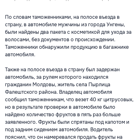
По словам таможенниками, на полосе въезда в
страну, в автомобиле мужчины из города Унгены,
были найдены два пакета с косметикой для ухода за
волосами, без документов о происхождении.
Таможенники обнаружили продукцию в багажнике
автомобиля.
Также на полосе въезда в страну был задержан
автомобиль, за рулем которого находился
гражданин Молдовы, житель села Пырлица
Фалештского района. Владелец автомобиля
сообщил таможенникам, что везет 40 кг цитрусовых,
но в результате проверки в автомобиле было
найдено количество фруктов в пять раз больше
заявленного. Фрукты были спрятаны под капотом и
под задним сидением автомобиля. Водитель
пояснил, что он намеревался продать фрукты на