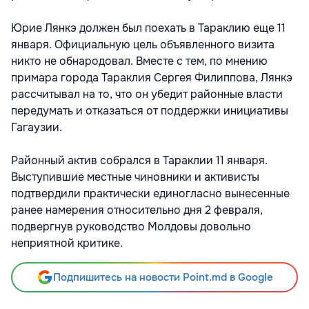
Юрие Лянкэ должен был поехать в Тараклию еще 11
января. Официальную цель объявленного визита
никто не обнародовал. Вместе с тем, по мнению
примара города Тараклия Сергея Филиппова, Лянкэ
рассчитывал на то, что он убедит районные власти
передумать и отказаться от поддержки инициативы
Гагаузии.
Районный актив собрался в Тараклии 11 января.
Выступившие местные чиновники и активисты
подтвердили практически единогласно вынесенные
ранее намерения относительно дня 2 февраля,
подвергнув руководство Молдовы довольно
неприятной критике.
Подпишитесь на новости Point.md в Google