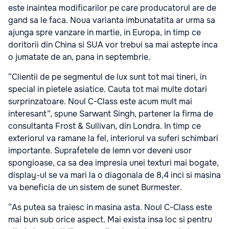
este inaintea modificarilor pe care producatorul are de
gand sa le faca. Noua varianta imbunatatita ar urma sa
ajunga spre vanzare in martie, in Europa, in timp ce
doritorii din China si SUA vor trebui sa mai astepte inca
o jumatate de an, pana in septembrie.
“Clientii de pe segmentul de lux sunt tot mai tineri, in
special in pietele asiatice. Cauta tot mai multe dotari
surprinzatoare. Noul C-Class este acum mult mai
interesant”, spune Sarwant Singh, partener la firma de
consultanta Frost & Sullivan, din Londra. In timp ce
exteriorul va ramane la fel, interiorul va suferi schimbari
importante. Suprafetele de lemn vor deveni usor
spongioase, ca sa dea impresia unei texturi mai bogate,
display-ul se va mari la o diagonala de 8,4 inci si masina
va beneficia de un sistem de sunet Burmester.
“As putea sa traiesc in masina asta. Noul C-Class este
mai bun sub orice aspect. Mai exista insa loc si pentru