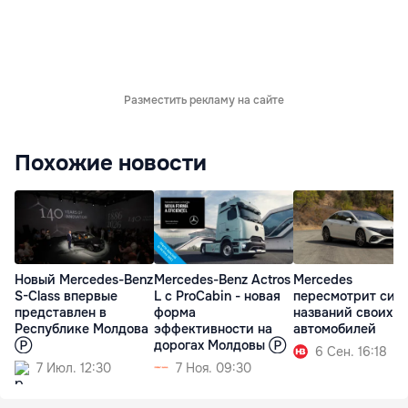
Разместить рекламу на сайте
Похожие новости
Новый Mercedes-Benz
Mercedes-Benz Actros
Mercedes
S-Class впервые
L с ProCabin - новая
пересмотрит сис
представлен в
форма
названий своих
Республике Молдова
эффективности на
автомобилей
Ⓟ
дорогах Молдовы Ⓟ
6 Сен. 16:18
7 Июл. 12:30
7 Ноя. 09:30