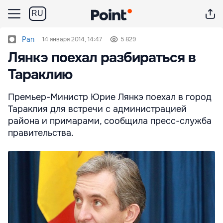
RU
Pan
14 января 2014, 14:47
5 829
Лянкэ поехал разбираться в
Тараклию
Премьер-Министр Юрие Лянкэ поехал в город
Тараклия для встречи с администрацией
района и примарами, сообщила пресс-служба
правительства.