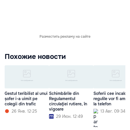
Разместить рекламу на сайте
Похожие новости
Gestul teribilist al unui
Schimbările din
Soferii cee incalca
șofer i-a uimit pe
Regulamentul
regulile vor fi ame
colegii din trafic
circulaţiei rutiere, în
la telefon
vigoare
26 Янв. 12:25
13 Авг. 09:34
29 Июн. 12:49