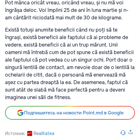
Pot mânca oricât vreau, oricând vreau, și nu mă voi
îngrășa deloc. Voi împlini 25 de ani în luna martie și n-
am cântărit niciodată mai mult de 30 de kilograme.
Există totuși anumite beneficii când nu poți să te
îngrași, există beneficii ale faptului că ai probleme de
vedere, există beneficii că ai un trup mărunt. Unii
oameni mă întrebă cum de pot spune că există beneficii
ale faptului că pot vedea cu un singur ochi. Port doar o
singură lentilă de contact, am nevoie doar de o lentilă la
ochelarii de citit, dacă o persoană mă enervează mă
așez cu partea dreaptă la ea. De asemenea, faptul că
sunt atât de slabă mă face perfectă pentru a deveni
imaginea unei săli de fitness.
Подпишитесь на новости Point.md в Google
Источник
Realitatea