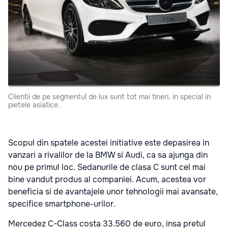
Clientii de pe segmentul de lux sunt tot mai tineri, in special in
pietele asiatice.
Scopul din spatele acestei initiative este depasirea in
vanzari a rivalilor de la BMW si Audi, ca sa ajunga din
nou pe primul loc. Sedanurile de clasa C sunt cel mai
bine vandut produs al companiei. Acum, acestea vor
beneficia si de avantajele unor tehnologii mai avansate,
specifice smartphone-urilor.
Mercedez C-Class costa 33.560 de euro, insa pretul