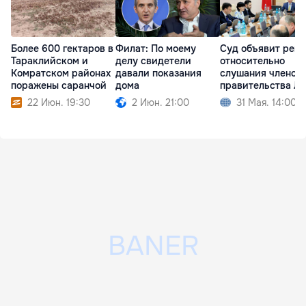
Более 600 гектаров в
Филат: По моему
Суд объявит реш
Тараклийском и
делу свидетели
относительно
Комратском районах
давали показания
слушания членов
поражены саранчой
дома
правительства Л
22 Июн. 19:30
2 Июн. 21:00
31 Мая. 14:00