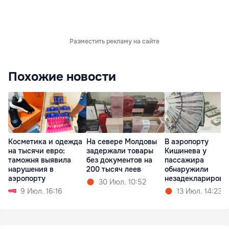
Разместить рекламу на сайте
Похожие новости
Косметика и одежда
На севере Молдовы
В аэропорту
на тысячи евро:
задержали товары
Кишинева у
таможня выявила
без документов на
пассажира
нарушения в
200 тысяч леев
обнаружили
аэропорту
незадекларирова
30 Июл. 10:52
ю валюту
9 Июл. 16:16
13 Июл. 14:23