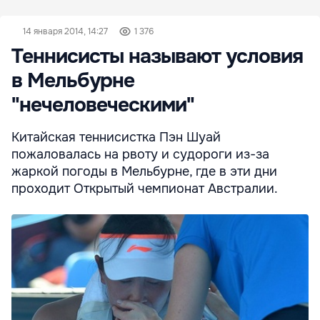
14 января 2014, 14:27
1 376
Теннисисты называют условия
в Мельбурне
"нечеловеческими"
Китайская теннисистка Пэн Шуай
пожаловалась на рвоту и судороги из-за
жаркой погоды в Мельбурне, где в эти дни
проходит Открытый чемпионат Австралии.