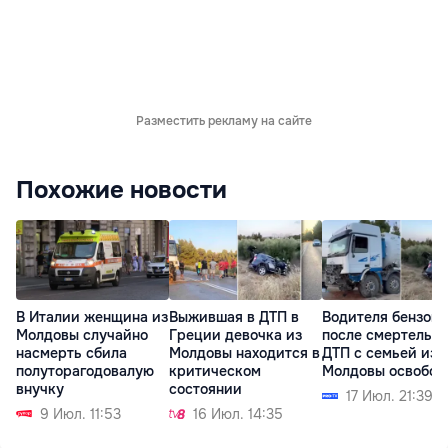
Разместить рекламу на сайте
Похожие новости
В Италии женщина из
Выжившая в ДТП в
Водителя бензово
Молдовы случайно
Греции девочка из
после смертельно
насмерть сбила
Молдовы находится в
ДТП с семьей из
полуторагодовалую
критическом
Молдовы освобод
внучку
состоянии
17 Июл. 21:39
9 Июл. 11:53
16 Июл. 14:35