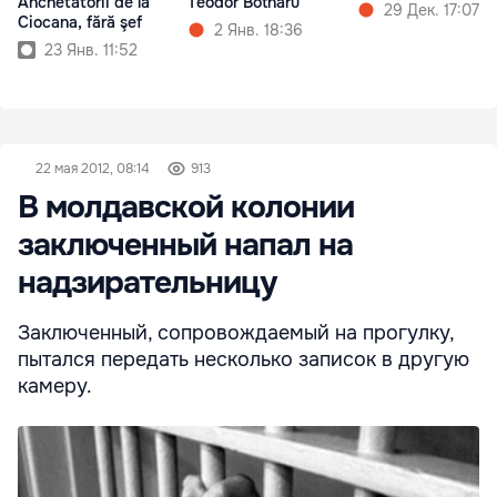
Anchetatorii de la
Teodor Botnaru
29 Дек. 17:07
Ciocana, fără şef
2 Янв. 18:36
23 Янв. 11:52
22 мая 2012, 08:14
913
В молдавской колонии
заключенный напал на
надзирательницу
Заключенный, сопровождаемый на прогулку,
пытался передать несколько записок в другую
камеру.