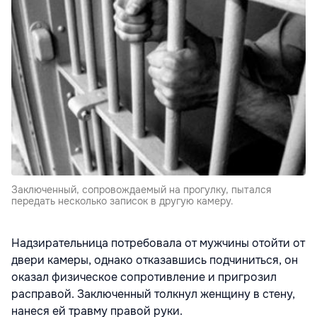
Заключенный, сопровождаемый на прогулку, пытался
передать несколько записок в другую камеру.
Надзирательница потребовала от мужчины отойти от
двери камеры, однако отказавшись подчиниться, он
оказал физическое сопротивление и пригрозил
расправой. Заключенный толкнул женщину в стену,
нанеся ей травму правой руки.