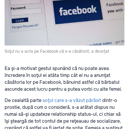
Soţul nu a scris pe Facebook că s-a căsătorit, a divorțat
Ea şi-a motivat gestul spunând că nu poate avea
încredere în soţul ei atâta timp cât el nu a anunţat
căsătoria lor pe Facebook, bănuind astfel că bărbatul
ascunde acest lucru pentru a putea vorbi cu alte femei.
De cealaltă parte
soţul care s-a văzut părăsit
dintr-o
prostie, după cum o consideră, s-a arătat dispus nu
numai să-şi updateze relationship status-ul, ci chiar să
îşi şteargă de tot contul de pe reţeauau de socializare,
crezând că astfel va fi iertat de soţie. Femeia a susţinut