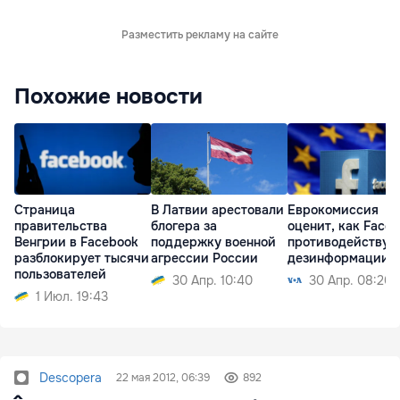
Разместить рекламу на сайте
Похожие новости
Страница
В Латвии арестовали
Еврокомиссия
правительства
блогера за
оценит, как Face
Венгрии в Facebook
поддержку военной
противодействую
разблокирует тысячи
агрессии России
дезинформации
пользователей
30 Апр. 10:40
30 Апр. 08:20
1 Июл. 19:43
Descopera
22 мая 2012, 06:39
892