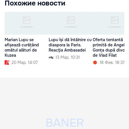
Похожие новости
Marian Lupu se
Lupu își dă întâlnire cu
Oferta tentantă
afișează curățând
diaspora la Paris.
primită de Angela
omătul alături de
Reacţia Ambasadei
Gonța după divorțu
Kuzea
de Vlad Filat
13 Мар. 10:31
20 Мар. 14:07
18 Фев. 18:37