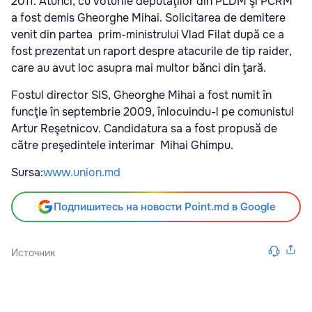
2011. Atunci, cu voturile deputaţilor din PLDM şi PCRM
a fost demis Gheorghe Mihai. Solicitarea de demitere
venit din partea prim-ministrului Vlad Filat după ce a
fost prezentat un raport despre atacurile de tip raider,
care au avut loc asupra mai multor bănci din ţară.
Fostul director SIS, Gheorghe Mihai a fost numit în
funcţie în septembrie 2009, înlocuindu-l pe comunistul
Artur Reşetnicov. Candidatura sa a fost propusă de
către preşedintele interimar Mihai Ghimpu.
Sursa:
www.union.md
Подпишитесь на новости Point.md в Google
Источник