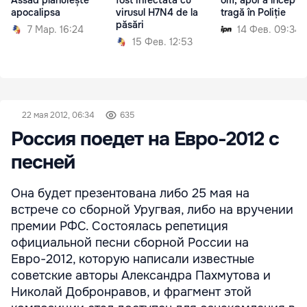
Assad plănuiește
fost infectată cu
om, apoi a început
apocalipsa
virusul H7N4 de la
tragă în Poliție
păsări
7 Мар. 16:24
14 Фев. 09:34
15 Фев. 12:53
22 мая 2012, 06:34
635
Россия поедет на Евро-2012 с
песней
Она будет презентована либо 25 мая на
встрече со сборной Уругвая, либо на вручении
премии РФС. Состоялась репетиция
официальной песни сборной России на
Евро-2012, которую написали известные
советские авторы Александра Пахмутова и
Николай Добронравов, и фрагмент этой