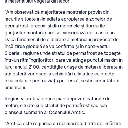
a materialului vegetal din lacuri.
"Am observat că majoritatea mostrelor provin din
lacurile situate în imediata apropierea a zonelor de
permafrost, precum şi din morenele şi fiordurile
gheţarilor montani care se micşorează de la an la an.
Dacă fenomenul de eliberare a metanului provocat de
încălzirea globală se va confirma şi în nord-vestul
Siberiei, regiune unde stratul de permafrost se topeşte
într-un ritm îngrijorător, care va atinge punctul maxim în
jurul anului 2100, cantităţile uriaşe de metan eliberate în
atmosferă vor duce la schimbări climatice cu efecte
incalculabile pentru viaţa pe Terra", susţin cercetătorii
americani.
Regiunea arctică deţine mari depozite naturale de
metan, situate sub stratul de permafrost sau sub
planşeul submarin al Oceanului Arctic.
"Arctica este regiunea cu cel mai rapid ritm de încălzire