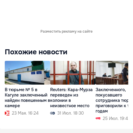
Разместить рекламу на сайте
Похожие новости
В тюрьме № 5 в
Reuters: Кара-Мурза
Заключенного,
Кагуле заключенный
переведен из
покусавшего
найден повешенным в
колонии в
сотрудника тюрь
камере
неизвестное место
приговорили к тр
годам
23 Мая. 16:24
31 Июл. 18:30
25 Июл. 19:43