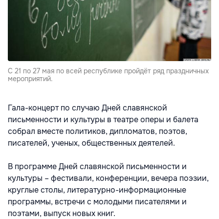
С 21 по 27 мая по всей республике пройдёт ряд праздничных
мероприятий.
Гала-концерт по случаю Дней славянской
письменности и культуры в театре оперы и балета
собрал вместе политиков, дипломатов, поэтов,
писателей, ученых, общественных деятелей.
В программе Дней славянской письменности и
культуры – фестивали, конференции, вечера поэзии,
круглые столы, литературно-информационные
программы, встречи с молодыми писателями и
поэтами, выпуск новых книг.