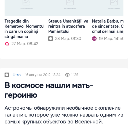
Tragedia din
Steaua Umanităţii va
Natalia Barbu, mo
Kemerovo: Momentul
reintra în atmosfera
de sinceritate: Câ
în care un copil își
Pământului
omul cel mai simpl
strigă mama
23 Мар. 01:30
19 Мар. 14:50
27 Мар. 08:42
Utro
16 августа 2012, 13:24
1 129
В космосе нашли мать-
героиню
Астрономы обнаружили необычное скопление
галактик, которое уже можно назвать одним из
самых крупных объектов во Вселенной.