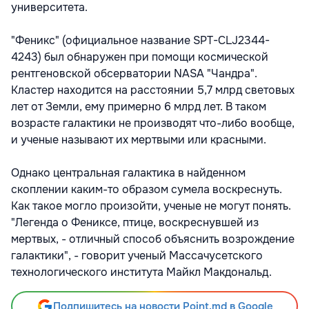
университета.
"Феникс" (официальное название SPT-CLJ2344-
4243) был обнаружен при помощи космической
рентгеновской обсерватории NASA "Чандра".
Кластер находится на расстоянии 5,7 млрд световых
лет от Земли, ему примерно 6 млрд лет. В таком
возрасте галактики не производят что-либо вообще,
и ученые называют их мертвыми или красными.
Однако центральная галактика в найденном
скоплении каким-то образом сумела воскреснуть.
Как такое могло произойти, ученые не могут понять.
"Легенда о Фениксе, птице, воскреснувшей из
мертвых, - отличный способ объяснить возрождение
галактики", - говорит ученый Массачусетского
технологического института Майкл Макдональд.
Подпишитесь на новости Point.md в Google