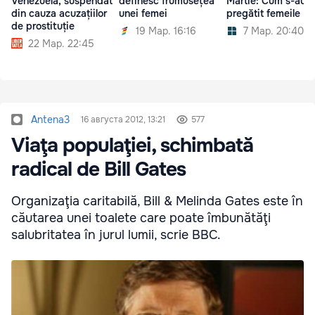
Venezuela, suspendat
definesc frumusețea
Martie: Cum s-au
din cauza acuzațiilor
unei femei
pregătit femeile
de prostituție
19 Мар. 16:16
7 Мар. 20:40
22 Мар. 22:45
Antena3
16 августа 2012, 13:21
577
Viaţa populaţiei, schimbată
radical de Bill Gates
Organizaţia caritabilă, Bill & Melinda Gates este în
căutarea unei toalete care poate îmbunătăţi
salubritatea în jurul lumii, scrie BBC.