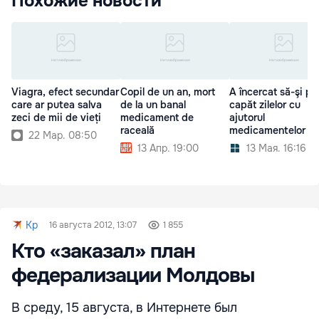
Похожие новости
Viagra, efect secundar
Copil de un an, mort
A încercat să-şi p
care ar putea salva
de la un banal
capăt zilelor cu
zeci de mii de vieți
medicament de
ajutorul
raceală
medicamentelor
22 Мар. 08:50
13 Апр. 19:00
13 Мая. 16:16
Kp
16 августа 2012, 13:07
1 855
Кто «заказал» план
федерализации Молдовы
В среду, 15 августа, в Интернете был