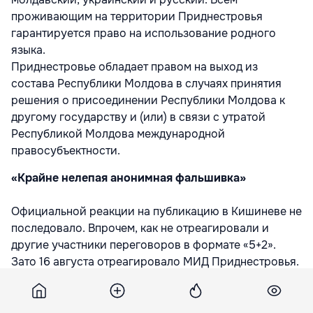
проживающим на территории Приднестровья
гарантируется право на использование родного
языка.
Приднестровье обладает правом на выход из
состава Республики Молдова в случаях принятия
решения о присоединении Республики Молдова к
другому государству и (или) в связи с утратой
Республикой Молдова международной
правосубъектности.
«Крайне нелепая анонимная фальшивка»
Официальной реакции на публикацию в Кишиневе не
последовало. Впрочем, как не отреагировали и
другие участники переговоров в формате «5+2».
Зато 16 августа отреагировало МИД Приднестровья.
Публикуем текст заявления этого
внешнеполитического ведомства целиком: