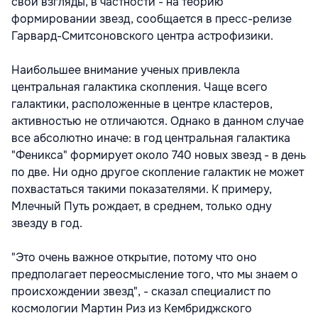
свои взгляды, в частности - на теорию
формировании звезд, сообщается в пресс-релизе
Гарвард-Смитсоновского центра астрофизики.
Наибольшее внимание ученых привлекла
центральная галактика скопления. Чаще всего
галактики, расположенные в центре кластеров,
активностью не отличаются. Однако в данном случае
все абсолютно иначе: в год центральная галактика
"Феникса" формирует около 740 новых звезд - в день
по две. Ни одно другое скопление галактик не может
похвастаться такими показателями. К примеру,
Млечный Путь рождает, в среднем, только одну
звезду в год.
"Это очень важное открытие, потому что оно
предполагает переосмысление того, что мы знаем о
происхождении звезд", - сказал специалист по
космологии Мартин Риз из Кембриджского