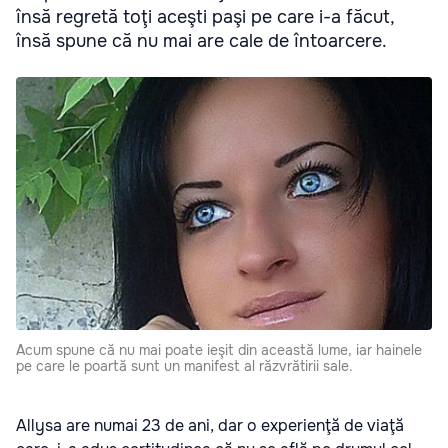
însă regretă toţi aceşti paşi pe care i-a făcut,
însă spune că nu mai are cale de întoarcere.
Acum spune că nu mai poate ieşit din această lume, iar hainele
pe care le poartă sunt un manifest al răzvrătirii sale.
Allysa are numai 23 de ani, dar o experienţă de viaţă