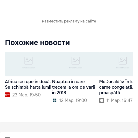
Разместить рекламу на сайте
Похожие новости
Africa se rupe în două.
Noaptea în care
McDonald’s: În loc
Se schimbă harta lumii
trecem la ora de vară
carne congelată, c
în 2018
proaspătă
23 Мар. 19:50
12 Мар. 19:00
11 Мар. 16:47