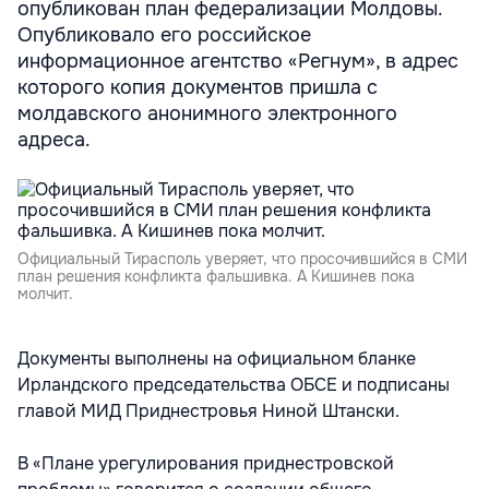
опубликован план федерализации Молдовы.
Опубликовало его российское
информационное агентство «Регнум», в адрес
которого копия документов пришла с
молдавского анонимного электронного
адреса.
Официальный Тирасполь уверяет, что просочившийся в СМИ
план решения конфликта фальшивка. А Кишинев пока
молчит.
Документы выполнены на официальном бланке
Ирландского председательства ОБСЕ и подписаны
главой МИД Приднестровья Ниной Штански.
В «Плане урегулирования приднестровской