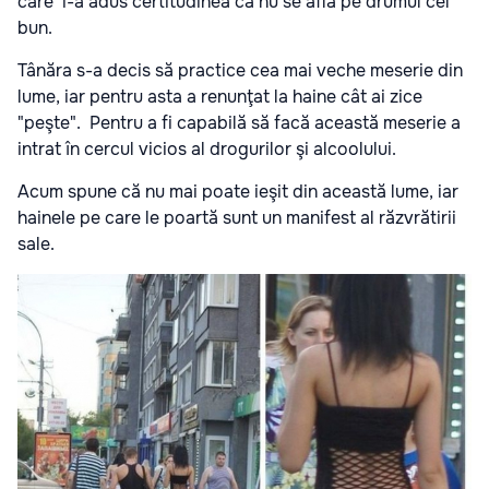
care i-a adus certitudinea că nu se află pe drumul cel
bun.
Tânăra s-a decis să practice cea mai veche meserie din
lume, iar pentru asta a renunţat la haine cât ai zice
"peşte". Pentru a fi capabilă să facă această meserie a
intrat în cercul vicios al drogurilor şi alcoolului.
Acum spune că nu mai poate ieşit din această lume, iar
hainele pe care le poartă sunt un manifest al răzvrătirii
sale.