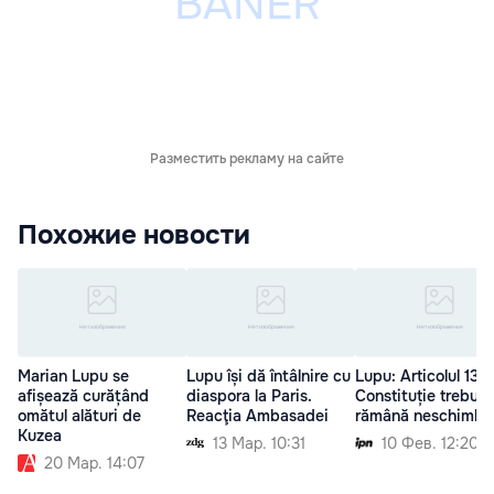
Разместить рекламу на сайте
Похожие новости
Marian Lupu se
Lupu își dă întâlnire cu
Lupu: Articolul 13 d
afișează curățând
diaspora la Paris.
Constituție trebuie
omătul alături de
Reacţia Ambasadei
rămână neschimba
Kuzea
13 Мар. 10:31
10 Фев. 12:20
20 Мар. 14:07