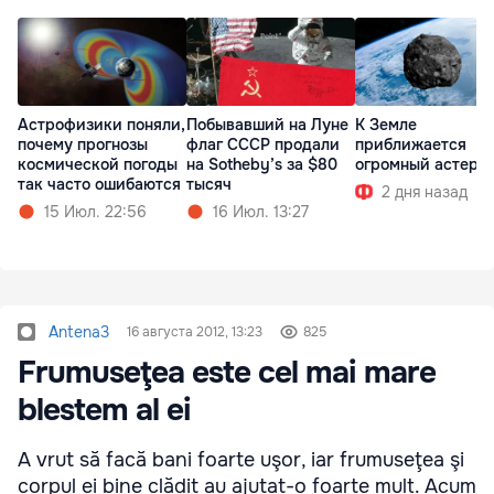
Астрофизики поняли,
Побывавший на Луне
К Земле
почему прогнозы
флаг СССР продали
приближается
космической погоды
на Sotheby’s за $80
огромный астеро
так часто ошибаются
тысяч
2 дня назад
15 Июл. 22:56
16 Июл. 13:27
Antena3
16 августа 2012, 13:23
825
Frumuseţea este cel mai mare
blestem al ei
A vrut să facă bani foarte uşor, iar frumuseţea şi
corpul ei bine clădit au ajutat-o foarte mult. Acum