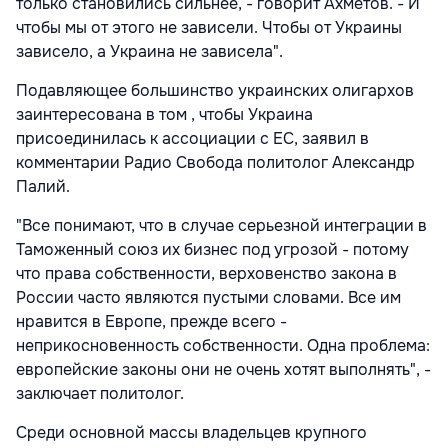
только становились сильнее, - говорит Ахметов. - И
чтобы мы от этого не зависели. Чтобы от Украины
зависело, а Украина не зависела".
Подавляющее большинство украинских олигархов
заинтересована в том , чтобы Украина
присоединилась к ассоциации с ЕС, заявил в
комментарии Радио Свобода политолог Александр
Палий.
"Все понимают, что в случае серьезной интеграции в
Таможенный союз их бизнес под угрозой - потому
что права собственности, верховенство закона в
России часто являются пустыми словами. Все им
нравится в Европе, прежде всего -
неприкосновенность собственности. Одна проблема:
европейские законы они не очень хотят выполнять", -
заключает политолог.
Среди основной массы владельцев крупного