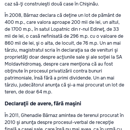
caz să-ţi construieşti două case în Chişinău.
În 2008, Bârnaz declara că deţine un lot de pământ de
400 m.p., care valora aproape 200 mii de lei, un altul,
de 1700 m.p., în satul Lopatnic din r-nul Edineţ, de 33
mii de lei, o casă nefinisată de 296 m.p. cu o valoare de
860 mii de lei, şi o alta, de locuit, de 76 m.p. Un an mai
târziu, magistratul scria în declaraţia sa de venituri şi
proprietăţi doar despre acţiunile sale şi ale soţiei la SA
Moldavhidromaş, despre care menţiona că au fost
obţinute în procesul privatizării contra bunuri
patrimoniale, însă fără a primi dividende. Un an mai
târziu, judecătorul anunţa că şi-a mai procurat un lot de
teren, de doar 64 m.p.
Declaraţii de avere, fără maşini
În 2011, Ghenadie Bârnaz amintea de terenul procurat în
2010 şi anunţa despre procesul-verbal de recepţie
finală a casei sale, care însă nu mai avea, ca în urmă cu