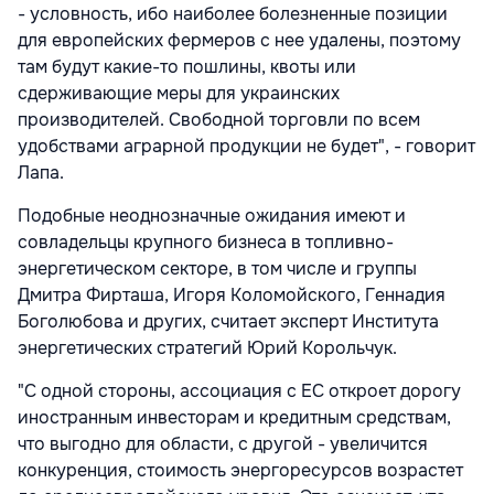
- условность, ибо наиболее болезненные позиции
для европейских фермеров с нее удалены, поэтому
там будут какие-то пошлины, квоты или
сдерживающие меры для украинских
производителей. Свободной торговли по всем
удобствами аграрной продукции не будет", - говорит
Лапа.
Подобные неоднозначные ожидания имеют и
совладельцы крупного бизнеса в топливно-
энергетическом секторе, в том числе и группы
Дмитра Фирташа, Игоря Коломойского, Геннадия
Боголюбова и других, считает эксперт Института
энергетических стратегий Юрий Корольчук.
"С одной стороны, ассоциация с ЕС откроет дорогу
иностранным инвесторам и кредитным средствам,
что выгодно для области, с другой - увеличится
конкуренция, стоимость энергоресурсов возрастет