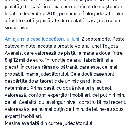
jumătăţi din casă, în urma unui certificat de moştenitor
legal. În decembrie 2012, pe numele fiului judecătorului
a fost trecută şi jumătate din cealaltă casă, cea cu un
singur nivel.
Am ajuns la casa judecătorului luni
, 2 septembrie. Peste
câteva minute, acesta a urcat la volanul unei Toyota
Avensis, care valorează pe piaţă, la mâna a doua, între
8 şi 12 mii de euro, în funcţie de anul fabricării, şi a
plecat. În curte a rămas o bătrână, care este, cel mai
probabil, mama judecătorului. Cele două case sunt
despărţite doar teoretic de un mic gard, încă
neterminat. Prima casă, cu două niveluri şi subsol,
valorează, conform experţilor imobiliari, cel puţin 4 mln.
de lei. Cealaltă, cu un singur nivel, construită mai recent,
valorează şi ea nu mai puţin de 1 mln. de lei, ne-au spus
experţi imobiliari.
Maşina avariată din curtea judecătorului