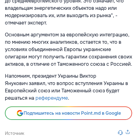
до среднеевропейского уровня. Это означает, что
владельцам энергетических объектов надо или
модернизировать их, или выходить из рынка", -
отмечает эксперт.
Основным аргументом за европейскую интеграцию,
по мнению многих аналитиков, остается то, что в
условиях объединенной Европы украинские
олигархи могут получить гарантии сохранения своих
активов, в отличие от Таможенного союза с Россией.
Напомним, президент Украины Виктор
Янукович заявил, что вопрос вступления Украины в
Европейский союз или Таможенный союз будет
решаться на
референдуме
.
Подпишитесь на новости Point.md в Google
Источник