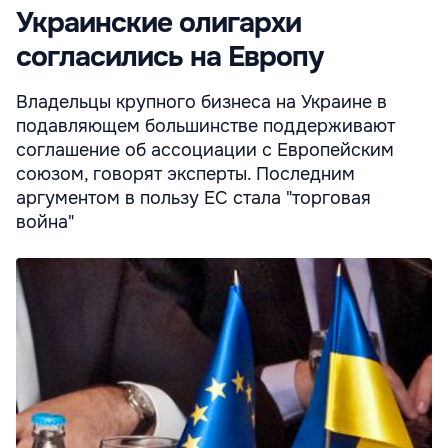
Украинские олигархи
согласились на Европу
Владельцы крупного бизнеса на Украине в
подавляющем большинстве поддерживают
соглашение об ассоциации с Европейским
союзом, говорят эксперты. Последним
аргументом в пользу ЕС стала "торговая
война"