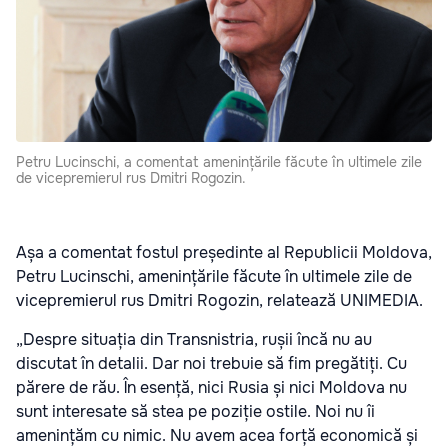
Petru Lucinschi, a comentat amenințările făcute în ultimele zile
de vicepremierul rus Dmitri Rogozin.
Așa a comentat fostul președinte al Republicii Moldova,
Petru Lucinschi, amenințările făcute în ultimele zile de
vicepremierul rus Dmitri Rogozin, relatează UNIMEDIA.
„Despre situația din Transnistria, rușii încă nu au
discutat în detalii. Dar noi trebuie să fim pregătiți. Cu
părere de rău. În esență, nici Rusia și nici Moldova nu
sunt interesate să stea pe poziție ostile. Noi nu îi
amenințăm cu nimic. Nu avem acea forță economică și