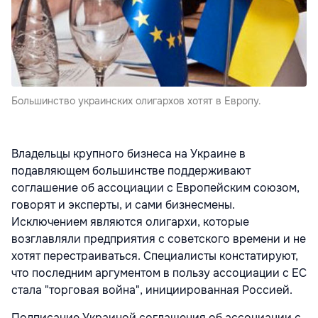
Большинство украинских олигархов хотят в Европу.
Владельцы крупного бизнеса на Украине в
подавляющем большинстве поддерживают
соглашение об ассоциации с Европейским союзом,
говорят и эксперты, и сами бизнесмены.
Исключением являются олигархи, которые
возглавляли предприятия с советского времени и не
хотят перестраиваться. Специалисты констатируют,
что последним аргументом в пользу ассоциации с ЕС
стала "торговая война", инициированная Россией.
Подписание Украиной соглашения об ассоциации с