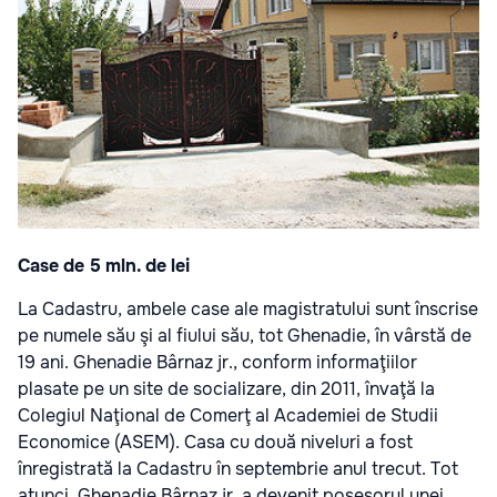
Case de 5 mln. de lei
La Cadastru, ambele case ale magistratului sunt înscrise
pe numele său şi al fiului său, tot Ghenadie, în vârstă de
19 ani. Ghenadie Bârnaz jr., conform informaţiilor
plasate pe un site de socializare, din 2011, învaţă la
Colegiul Naţional de Comerţ al Academiei de Studii
Economice (ASEM). Casa cu două niveluri a fost
înregistrată la Cadastru în septembrie anul trecut. Tot
atunci, Ghenadie Bârnaz jr. a devenit posesorul unei