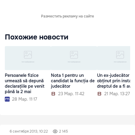
Разместить рекламу на сайте
Похожие новости
Persoanele fizice
Nota 1 pentru un
Un ex-judecător a
urmează să depună
candidat la funcția de
obținut prin instan
declarațiile pe venit
judecător
dreptul de a fi avo
până la 2 mai
23 Мар. 11:42
21 Мар. 13:27
28 Мар. 11:17
6 сентября 2013, 10:22
2 145