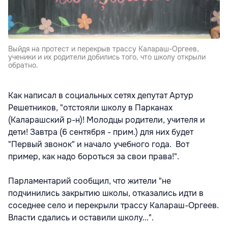
Выйдя на протест и перекрыв трассу Калараш-Оргеев,
ученики и их родители добились того, что школу открыли
обратно.
Как написал в социальных сетях депутат Артур
Решетников, "отстояли школу в Парканах
(Каларашский р-н)! Молодцы родители, учителя и
дети! Завтра (6 сентября - прим.) для них будет
"Первый звонок" и начало учебного года. Вот
пример, как надо бороться за свои права!".
Парламентарий сообщил, что жители "не
подчинились закрытию школы, отказались идти в
соседнее село и перекрыли трассу Калараш-Оргеев.
Власти сдались и оставили школу...".