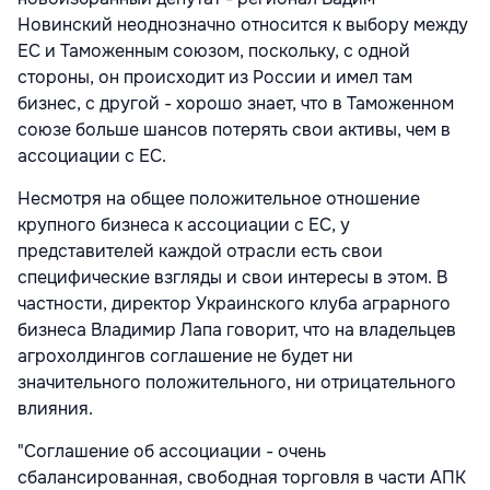
Новинский неоднозначно относится к выбору между
ЕС и Таможенным союзом, поскольку, с одной
стороны, он происходит из России и имел там
бизнес, с другой - хорошо знает, что в Таможенном
союзе больше шансов потерять свои активы, чем в
ассоциации с ЕС.
Несмотря на общее положительное отношение
крупного бизнеса к ассоциации с ЕС, у
представителей каждой отрасли есть свои
специфические взгляды и свои интересы в этом. В
частности, директор Украинского клуба аграрного
бизнеса Владимир Лапа говорит, что на владельцев
агрохолдингов соглашение не будет ни
значительного положительного, ни отрицательного
влияния.
"Соглашение об ассоциации - очень
сбалансированная, свободная торговля в части АПК