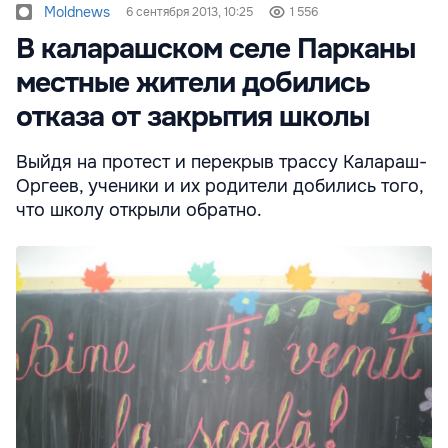
Moldnews
6 сентября 2013, 10:25
1 556
В каларашском селе Парканы
местные жители добились
отказа от закрытия школы
Выйдя на протест и перекрыв трассу Калараш-
Оргеев, ученики и их родители добились того,
что школу открыли обратно.