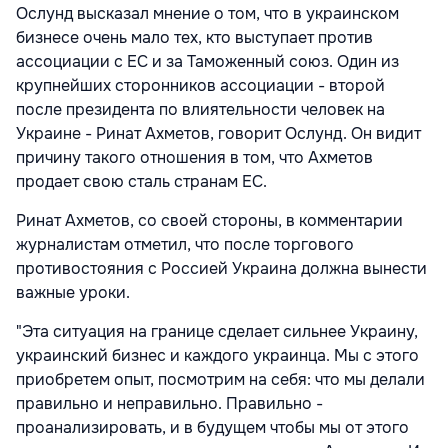
Ослунд высказал мнение о том, что в украинском
бизнесе очень мало тех, кто выступает против
ассоциации с ЕС и за Таможенный союз. Один из
крупнейших сторонников ассоциации - второй
после президента по влиятельности человек на
Украине - Ринат Ахметов, говорит Ослунд. Он видит
причину такого отношения в том, что Ахметов
продает свою сталь странам ЕС.
Ринат Ахметов, со своей стороны, в комментарии
журналистам отметил, что после торгового
противостояния с Россией Украина должна вынести
важные уроки.
"Эта ситуация на границе сделает сильнее Украину,
украинский бизнес и каждого украинца. Мы с этого
приобретем опыт, посмотрим на себя: что мы делали
правильно и неправильно. Правильно -
проанализировать, и в будущем чтобы мы от этого