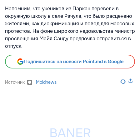
Напомним, что учеников из Паркан перевели в
окружную школу в селе Рэчула, что было расценено
жителями, как дискриминация и повод для массовых
протестов. На фоне широкого недовольства министр
просвещения Майя Санду предпочла отправиться в
отпуск.
Подпишитесь на новости Point.md в Google
Источник
Moldnews