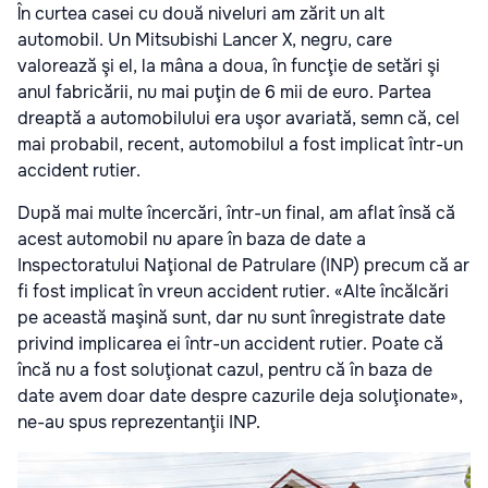
În curtea casei cu două niveluri am zărit un alt
automobil. Un Mitsubishi Lancer X, negru, care
valorează şi el, la mâna a doua, în funcţie de setări şi
anul fabricării, nu mai puţin de 6 mii de euro. Partea
dreaptă a automobilului era uşor avariată, semn că, cel
mai probabil, recent, automobilul a fost implicat într-un
accident rutier.
După mai multe încercări, într-un final, am aflat însă că
acest automobil nu apare în baza de date a
Inspectoratului Naţional de Patrulare (INP) precum că ar
fi fost implicat în vreun accident rutier. «Alte încălcări
pe această maşină sunt, dar nu sunt înregistrate date
privind implicarea ei într-un accident rutier. Poate că
încă nu a fost soluţionat cazul, pentru că în baza de
date avem doar date despre cazurile deja soluţionate»,
ne-au spus reprezentanţii INP.