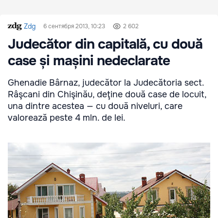
Zdg
6 сентября 2013, 10:23
2 602
Judecător din capitală, cu două
case și mașini nedeclarate
Ghenadie Bârnaz, judecător la Judecătoria sect.
Râşcani din Chişinău, deţine două case de locuit,
una dintre acestea — cu două niveluri, care
valorează peste 4 mln. de lei.