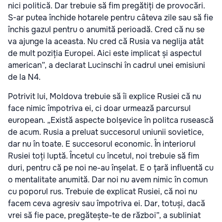
nici politică. Dar trebuie să fim pregătiți de provocări.
S-ar putea închide hotarele pentru câteva zile sau să fie
închis gazul pentru o anumită perioadă. Cred că nu se
va ajunge la aceasta. Nu cred că Rusia va neglija atât
de mult poziția Europei. Aici este implicat și aspectul
american”, a declarat Lucinschi în cadrul unei emisiuni
de la N4.
Potrivit lui, Moldova trebuie să îi explice Rusiei că nu
face nimic împotriva ei, ci doar urmează parcursul
european. „Există aspecte bolșevice în politca rusească
de acum. Rusia a preluat succesorul uniunii sovietice,
dar nu în toate. E succesorul economic. În interiorul
Rusiei toți luptă. Încetul cu încetul, noi trebuie să fim
duri, pentru că pe noi ne-au înșelat. E o țară influentă cu
o mentalitate anumită. Dar noi nu avem nimic în comun
cu poporul rus. Trebuie de explicat Rusiei, că noi nu
facem ceva agresiv sau împotriva ei. Dar, totuși, dacă
vrei să fie pace, pregătește-te de război”, a subliniat