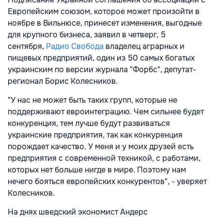
Европейским союзом, которое может произойти в
ноябре в Вильнюсе, принесет изменения, выгодные
для крупного бизнеса, заявил в четверг, 5
сентября,
Радио Свобода
владелец аграрных и
пищевых предприятий, один из 50 самых богатых
украинским по версии журнала "Форбс", депутат-
регионал Борис Колесников.
"У нас не может быть таких групп, которые не
поддерживают евроинтеграцию. Чем сильнее будет
конкуренция, тем лучше будут развиваться
украинские предприятия, так как конкуренция
порождает качество. У меня и у моих друзей есть
предприятия с современной техникой, с работами,
которых нет больше нигде в мире. Поэтому нам
нечего бояться европейских конкурентов", - уверяет
Колесников.
На днях шведский экономист Андерс