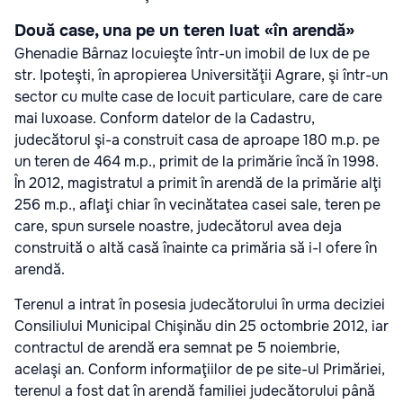
Două case, una pe un teren luat «în arendă»
Ghenadie Bârnaz locuieşte într-un imobil de lux de pe
str. Ipoteşti, în apropierea Universităţii Agrare, şi într-un
sector cu multe case de locuit particulare, care de care
mai luxoase. Conform datelor de la Cadastru,
judecătorul şi-a construit casa de aproape 180 m.p. pe
un teren de 464 m.p., primit de la primărie încă în 1998.
În 2012, magistratul a primit în arendă de la primărie alţi
256 m.p., aflaţi chiar în vecinătatea casei sale, teren pe
care, spun sursele noastre, judecătorul avea deja
construită o altă casă înainte ca primăria să i-l ofere în
arendă.
Terenul a intrat în posesia judecătorului în urma deciziei
Consiliului Municipal Chişinău din 25 octombrie 2012, iar
contractul de arendă era semnat pe 5 noiembrie,
acelaşi an. Conform informaţiilor de pe site-ul Primăriei,
terenul a fost dat în arendă familiei judecătorului până