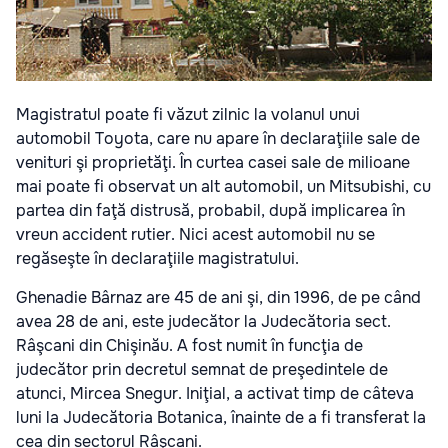
Magistratul poate fi văzut zilnic la volanul unui
automobil Toyota, care nu apare în declaraţiile sale de
venituri şi proprietăţi. În curtea casei sale de milioane
mai poate fi observat un alt automobil, un Mitsubishi, cu
partea din faţă distrusă, probabil, după implicarea în
vreun accident rutier. Nici acest automobil nu se
regăseşte în declaraţiile magistratului.
Ghenadie Bârnaz are 45 de ani şi, din 1996, de pe când
avea 28 de ani, este judecător la Judecătoria sect.
Râşcani din Chişinău. A fost numit în funcţia de
judecător prin decretul semnat de preşedintele de
atunci, Mircea Snegur. Iniţial, a activat timp de câteva
luni la Judecătoria Botanica, înainte de a fi transferat la
cea din sectorul Râşcani.