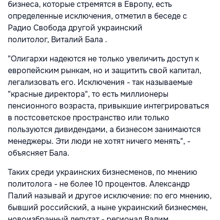
бизнеса, которые стремятся в Европу, есть
определенные исключения, отметил в беседе с
Радио Свобода другой украинский
политолог, Виталий Бала .
"Олигархи надеются не только увеличить доступ к
европейским рынкам, но и защитить свой ​​капитал,
легализовать его. Исключения - так называемые
"красные директора", то есть миллионеры
пенсионного возраста, привыкшие интегрироваться
в постсоветское пространство или только
пользуются дивидендами, а бизнесом занимаются
менеджеры. Эти люди не хотят ничего менять", -
объясняет Бала.
Таких среди украинских бизнесменов, по мнению
политолога - не более 10 процентов. Александр
Палий называй и другое исключение: по его мнению,
бывший российский, а ныне украинский бизнесмен,
новоизбранный депутат - регионал Вадим