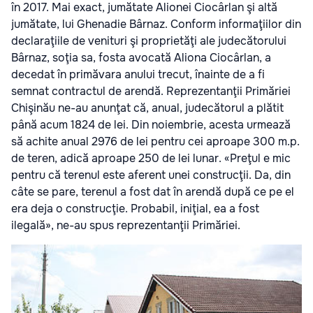
în 2017. Mai exact, jumătate Alionei Ciocârlan şi altă
jumătate, lui Ghenadie Bârnaz. Conform informaţiilor din
declaraţiile de venituri şi proprietăţi ale judecătorului
Bârnaz, soţia sa, fosta avocată Aliona Ciocârlan, a
decedat în primăvara anului trecut, înainte de a fi
semnat contractul de arendă. Reprezentanţii Primăriei
Chişinău ne-au anunţat că, anual, judecătorul a plătit
până acum 1824 de lei. Din noiembrie, acesta urmează
să achite anual 2976 de lei pentru cei aproape 300 m.p.
de teren, adică aproape 250 de lei lunar. «Preţul e mic
pentru că terenul este aferent unei construcţii. Da, din
câte se pare, terenul a fost dat în arendă după ce pe el
era deja o construcţie. Probabil, iniţial, ea a fost
ilegală», ne-au spus reprezentanţii Primăriei.