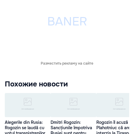
Разместить рекламу на сайте
Похожие новости
Alegerile din Rusia:
Dmitri Rogozin:
Rogozin îl acuză p
Rogozin se laudă cu
Sancțiunile împotriva
Plahotniuc că are
votul transnistrenilor
Rusiei sunt pentru
interzis la Tiraspol