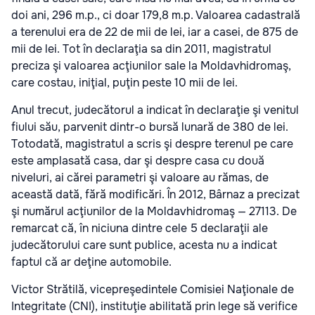
doi ani, 296 m.p., ci doar 179,8 m.p. Valoarea cadastrală
a terenului era de 22 de mii de lei, iar a casei, de 875 de
mii de lei. Tot în declaraţia sa din 2011, magistratul
preciza şi valoarea acţiunilor sale la Moldavhidromaş,
care costau, iniţial, puţin peste 10 mii de lei.
Anul trecut, judecătorul a indicat în declaraţie şi venitul
fiului său, parvenit dintr-o bursă lunară de 380 de lei.
Totodată, magistratul a scris şi despre terenul pe care
este amplasată casa, dar şi despre casa cu două
niveluri, ai cărei parametri şi valoare au rămas, de
această dată, fără modificări. În 2012, Bârnaz a precizat
şi numărul acţiunilor de la Moldavhidromaş — 27113. De
remarcat că, în niciuna dintre cele 5 declaraţii ale
judecătorului care sunt publice, acesta nu a indicat
faptul că ar deţine automobile.
Victor Strătilă, vicepreşedintele Comisiei Naţionale de
Integritate (CNI), instituţie abilitată prin lege să verifice