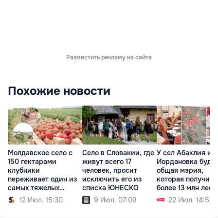
Разместить рекламу на сайте
Похожие новости
Молдавское село с
Село в Словакии, где
У сел Абаклия и
150 гектарами
живут всего 17
Иордановка буде
клубники
человек, просит
общая мэрия,
переживает один из
исключить его из
которая получит
самых тяжелых
списка ЮНЕСКО
более 13 млн леев
сезонов
12 Июл. 15:30
9 Июл. 07:09
22 Июл. 14:52