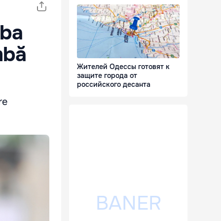
mba
mbă
Жителей Одессы готовят к
защите города от
российского десанта
re