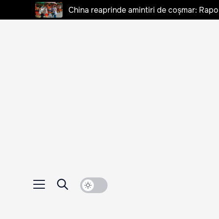
China reaprinde amintiri de coșmar: Rapo