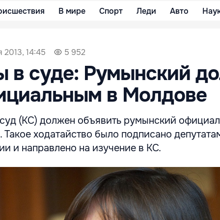
оисшествия
В мире
Спорт
Леди
Авто
Нау
я 2013, 14:45
5 952
 в суде: Румынский д
ициальным в Молдове
суд (КС) должен объявить румынский официа
. Такое ходатайство было подписано депутата
и и направлено на изучение в КС.