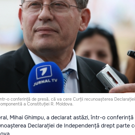
într-o conferință de presă, că va cere Curții recunoașterea Declarație
omponentă a Constituției R. Moldova.
eral, Mihai Ghimpu, a declarat astăzi, într-o conferință
cunoașterea Declarației de Independență drept parte
dova.