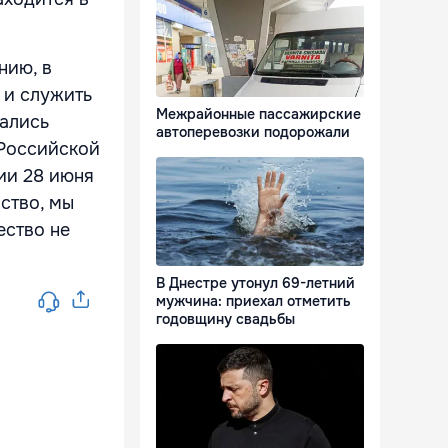
нию, в
 и служить
Межрайонные пассажирские
вались
автоперевозки подорожали
 Российской
ии 28 июня
ство, мы
ество не
В Днестре утонул 69-летний
мужчина: приехал отметить
годовщину свадьбы