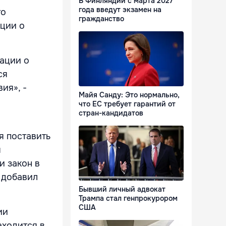
В Финляндии с марта 2027
года введут экзамен на
то
гражданство
ации о
рации о
ся
ия», -
Майя Санду: Это нормально,
что ЕС требует гарантий от
стран-кандидатов
и
я поставить
я
и закон в
- добавил
Бывший личный адвокат
Трампа стал генпрокурором
США
ии
аходится в