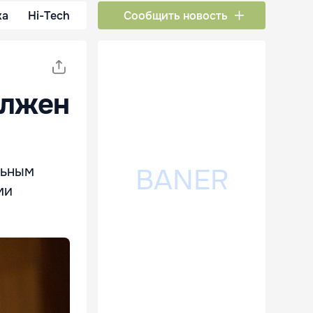
ка
Hi-Tech
Сообщить новость
олжен
льным
ми