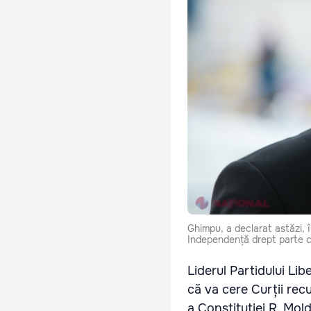
Ghimpu, a declarat astăzi, 
Independență drept parte c
Liderul Partidului Lib
că va cere Curții re
a Constituției R. Mol