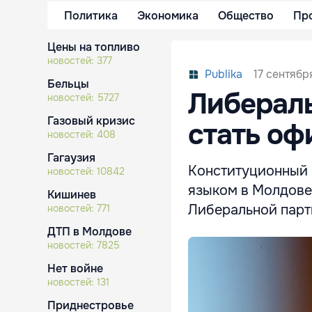
Политика
Экономика
Общество
Пр
Цены на топливо
новостей:
377
17 сентябр
Publika
Бельцы
Либералы
новостей:
5727
Газовый кризис
стать оф
новостей:
408
Гагаузия
Конституционный 
новостей:
10842
языком в Молдове
Кишинев
Либеральной парти
новостей:
771
ДТП в Молдове
новостей:
7825
Нет войне
новостей:
131
Приднестровье