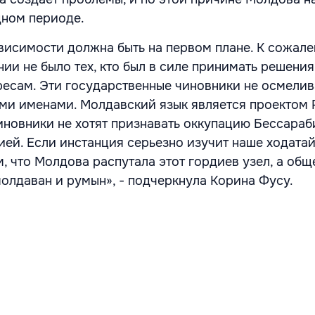
дном периоде.
висимости должна быть на первом плане. К сожале
ии не было тех, кто был в силе принимать решения
есам. Эти государственные чиновники не осмели
ми именами. Молдавский язык является проектом
новники не хотят признавать оккупацию Бессараб
ией. Если инстанция серьезно изучит наше ходатай
, что Молдова распутала этот гордиев узел, а общ
молдаван и румын», - подчеркнула Корина Фусу.