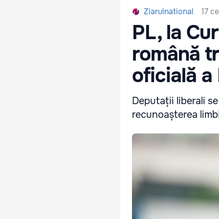
17 с
Ziarulnational
PL, la Cu
română tr
oficială 
Deputații liberali 
recunoașterea limbi