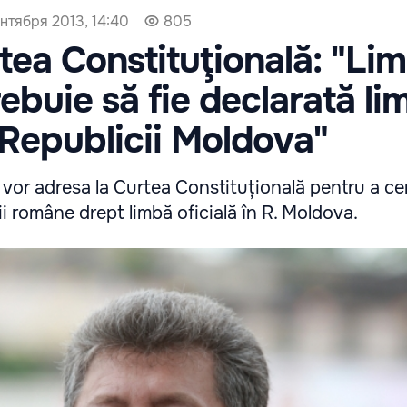
ентября 2013, 14:40
805
rtea Constituţională: "Li
ebuie să fie declarată li
a Republicii Moldova"
se vor adresa la Curtea Constituțională pentru a ce
i române drept limbă oficială în R. Moldova.