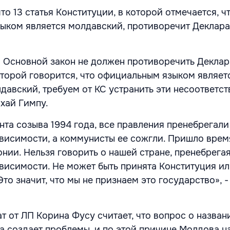
то 13 статья Конституции, в которой отмечается, ч
ыком является молдавский, противоречит Деклар
то Основной закон не должен противоречить Декла
оторой говорится, что официальным языком являет
давский, требуем от КС устранить эти несоответств
хай Гимпу.
нта созыва 1994 года, все правления пренебрегал
висимости, а коммунисты ее сожгли. Пришло врем
онии. Нельзя говорить о нашей стране, пренебрега
висимости. Не может быть принята Конституция ил
то значит, что мы не признаем это государство», 
ат от ЛП Корина Фусу считает, что вопрос о назван
а создает проблемы, и по этой причине Молдова н