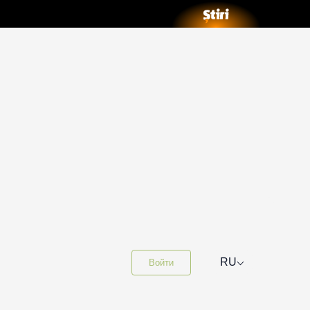
⌵
RU
Войти