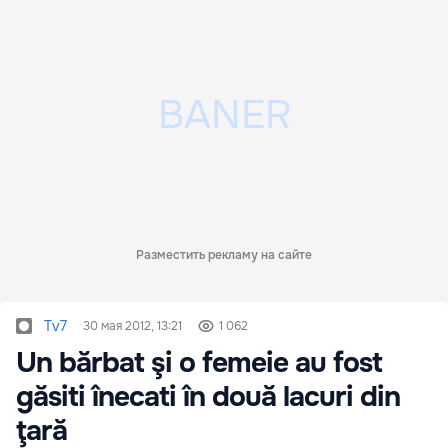
Разместить рекламу на сайте
Tv7
30 мая 2012, 13:21
1 062
Un bărbat şi o femeie au fost
găsiti înecati în două lacuri din
ţară