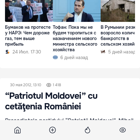
Бумаков на протесте
Тофан: Пока мы не
В Румынии резко
у НАРЭ: Чем дороже
будем торопиться с
возросло количес
газ, тем выше
назначением нового
банкротств в
прибыль
министра сельского
сельском хозяйст
хозяйства
24 Июл. 17:30
5 дней назад
6 дней назад
30 мая 2012, 13:10
1 418
“Patriotul Moldovei” cu
cetăţenia României
Preşedintele partidului “Patrioţii Moldovei”, Mihail
Garbuz, care nu pierde nicio ocazie să “atace”
România, are cetăţenie românească, scrie