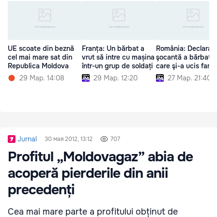
UE scoate din beznă
Franța: Un bărbat a
România: Declaraţi
cel mai mare sat din
vrut să intre cu mașina
şocantă a bărbatul
Republica Moldova
într-un grup de soldați
care şi-a ucis famil
29 Мар. 14:08
29 Мар. 12:20
27 Мар. 21:40
Jurnal
30 мая 2012, 13:12
707
Profitul „Moldovagaz” abia de
acoperă pierderile din anii
precedenți
Cea mai mare parte a profitului obținut de