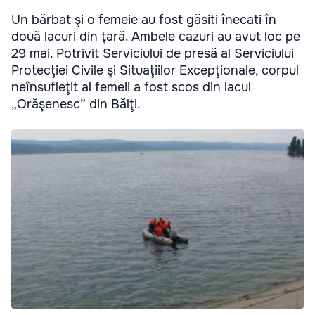
Un bărbat şi o femeie au fost găsiti înecati în
două lacuri din ţară. Ambele cazuri au avut loc pe
29 mai. Potrivit Serviciului de presă al Serviciului
Protecţiei Civile şi Situaţiilor Excepţionale, corpul
neînsufleţit al femeii a fost scos din lacul
„Orăşenesc” din Bălţi.