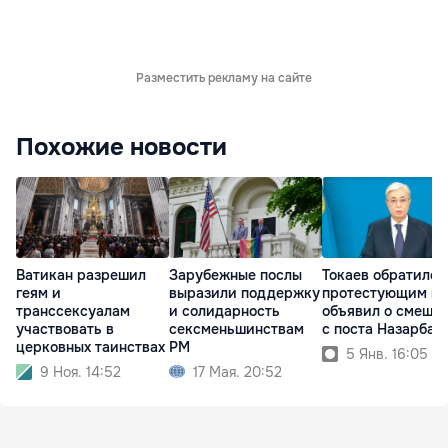
Разместить рекламу на сайте
Похожие новости
Ватикан разрешил
Зарубежные послы
Токаев обратился
геям и
выразили поддержку
протестующим и
транссексуалам
и солидарность
объявил о смеще
участвовать в
сексменьшинствам
с поста Назарбае
церковных таинствах
РМ
5 Янв. 16:05
9 Ноя. 14:52
17 Мая. 20:52