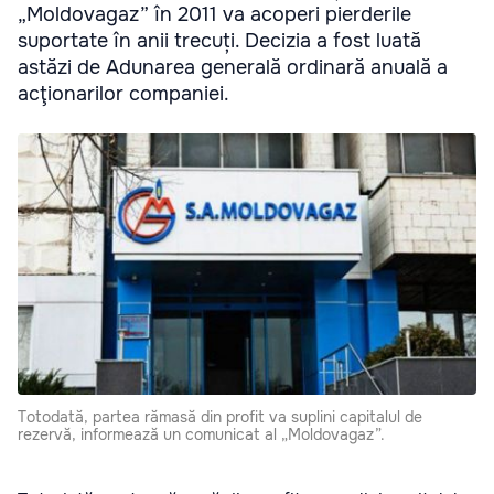
„Moldovagaz” în 2011 va acoperi pierderile
suportate în anii trecuți. Decizia a fost luată
astăzi de Adunarea generală ordinară anuală a
acţionarilor companiei.
Totodată, partea rămasă din profit va suplini capitalul de
rezervă, informează un comunicat al „Moldovagaz”.