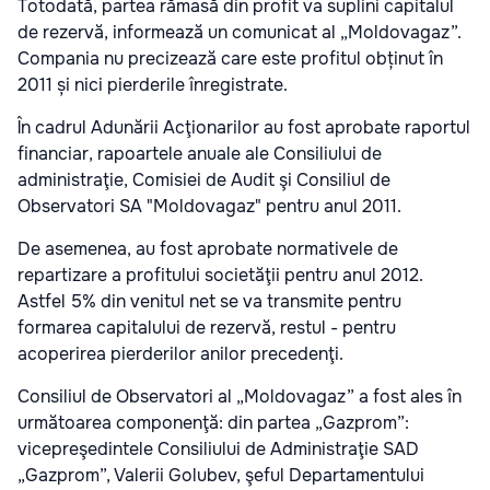
Totodată, partea rămasă din profit va suplini capitalul
de rezervă, informează un comunicat al „Moldovagaz”.
Compania nu precizează care este profitul obținut în
2011 și nici pierderile înregistrate.
În cadrul Adunării Acţionarilor au fost aprobate raportul
financiar, rapoartele anuale ale Consiliului de
administraţie, Comisiei de Audit şi Consiliul de
Observatori SA "Moldovagaz" pentru anul 2011.
De asemenea, au fost aprobate normativele de
repartizare a profitului societăţii pentru anul 2012.
Astfel 5% din venitul net se va transmite pentru
formarea capitalului de rezervă, restul - pentru
acoperirea pierderilor anilor precedenţi.
Consiliul de Observatori al „Moldovagaz” a fost ales în
următoarea componenţă: din partea „Gazprom”:
vicepreşedintele Consiliului de Administraţie SAD
„Gazprom”, Valerii Golubev, şeful Departamentului