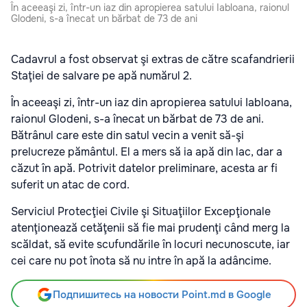
În aceeaşi zi, într-un iaz din apropierea satului Iabloana, raionul
Glodeni, s-a înecat un bărbat de 73 de ani
Cadavrul a fost observat şi extras de către scafandrierii
Staţiei de salvare pe apă numărul 2.
În aceeaşi zi, într-un iaz din apropierea satului Iabloana,
raionul Glodeni, s-a înecat un bărbat de 73 de ani.
Bătrânul care este din satul vecin a venit să-şi
prelucreze pământul. El a mers să ia apă din lac, dar a
căzut în apă. Potrivit datelor preliminare, acesta ar fi
suferit un atac de cord.
Serviciul Protecţiei Civile şi Situaţiilor Excepţionale
atenţionează cetăţenii să fie mai prudenţi când merg la
scăldat, să evite scufundările în locuri necunoscute, iar
cei care nu pot înota să nu intre în apă la adâncime.
Подпишитесь на новости Point.md в Google