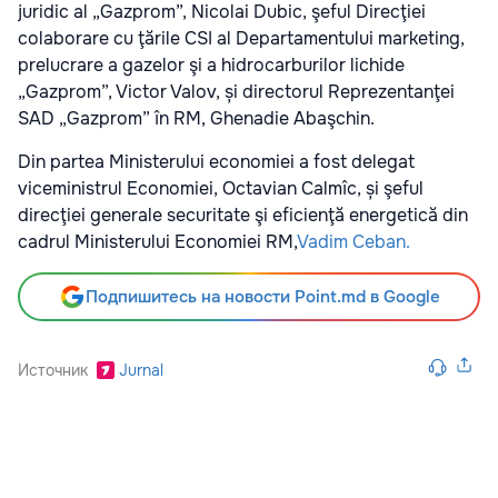
juridic al „Gazprom”, Nicolai Dubic, şeful Direcţiei
colaborare cu ţările CSI al Departamentului marketing,
prelucrare a gazelor şi a hidrocarburilor lichide
„Gazprom”, Victor Valov, și directorul Reprezentanţei
SAD „Gazprom” în RM, Ghenadie Abaşchin.
Din partea Ministerului economiei a fost delegat
viceministrul Economiei, Octavian Calmîc, și şeful
direcţiei generale securitate şi eficienţă energetică din
cadrul Ministerului Economiei RM,
Vadim Ceban.
Подпишитесь на новости Point.md в Google
Источник
Jurnal