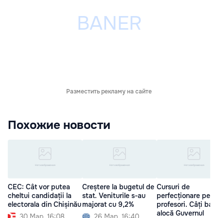
Разместить рекламу на сайте
Похожие новости
CEC: Cât vor putea
Creștere la bugetul de
Cursuri de
cheltui candidații la
stat. Veniturile s-au
perfecționare pent
electorala din Chișinău
majorat cu 9,2%
profesori. Câți ban
alocă Guvernul
30 Мар. 16:08
26 Мар. 16:40