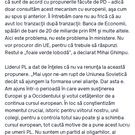
că sunt de acord cu propunerile făcute de PD - adică
doar consultăm acest mecanism cu europenii, aşa cum
au spus şi anterior. Îi întrebăm oare nu au frică că au
avut loc tranzacţii după tranzacţii: Banca de Economii,
spălări de bani de 20 de miliarde prin RM şi multe altele.
Aici este problema, nu este problema în ministere. Nu
vor procuror din UE, pentru că trebuie să răspunzi.
Restul e „foaie verde lobodă”, a declarat Mihai Ghimpu.
Liderul PL a dat de înţeles că nu va renunţa la această
propunere. „Mai uşor ne-am rupt de Uniunea Sovietică
decât să ajungem la formarea unei alianţe. Dar asta e.
Am ajuns într-o perioadă în care avem susţinerea
Europei şi a Occidentului şi votul cetăţenilor de a
continua cursul european. În loc să conştientizăm
momentul crucial, istoric pentru viitorul nostru, unii
colegi, pentru a controla totul sau poate şi a schimba
cursul european, tot caută motive de a pune acest lucru
pe umerii PL. Nu suntem un partid al oligarhilor, al