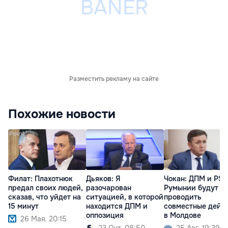
Разместить рекламу на сайте
Похожие новости
Филат: Плахотнюк
Дьяков: Я
Чокан: ДПМ и PSD
предал своих людей,
разочарован
Румынии будут
сказав, что уйдет на
ситуацией, в которой
проводить
15 минут
находится ДПМ и
совместные дейс
оппозиция
в Молдове
26 Мая. 20:15