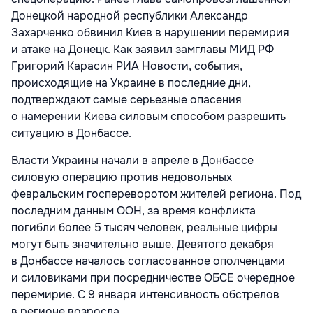
Донецкой народной республики Александр
Захарченко обвинил Киев в нарушении перемирия
и атаке на Донецк. Как заявил замглавы МИД РФ
Григорий Карасин РИА Новости, события,
происходящие на Украине в последние дни,
подтверждают самые серьезные опасения
о намерении Киева силовым способом разрешить
ситуацию в Донбассе.
Власти Украины начали в апреле в Донбассе
силовую операцию против недовольных
февральским госпереворотом жителей региона. Под
последним данным ООН, за время конфликта
погибли более 5 тысяч человек, реальные цифры
могут быть значительно выше. Девятого декабря
в Донбассе началось согласованное ополченцами
и силовиками при посредничестве ОБСЕ очередное
перемирие. С 9 января интенсивность обстрелов
в регионе возросла.