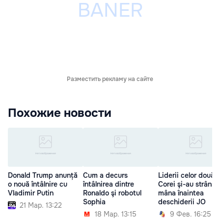
Разместить рекламу на сайте
Похожие новости
Donald Trump anunță
Cum a decurs
Liderii celor două
o nouă întâlnire cu
întâlnirea dintre
Corei şi-au strâns
Vladimir Putin
Ronaldo şi robotul
mâna înaintea
Sophia
deschiderii JO
21 Мар. 13:22
18 Мар. 13:15
9 Фев. 16:25