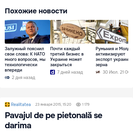
Похожие новости
Залужный пояснил
Почти каждый
Румыния и Молдо
свои слова: К НАТО
третий бизнес в
активизируют
много вопросов, мы
Украине может
экспорт украинск
технологически
закрыться
зерна
впереди
7 дней назад
30 Июл. 21:00
2 дня назад
Realitatea
23 января 2015, 15:20
1 179
Pavajul de pe pietonală se
darima