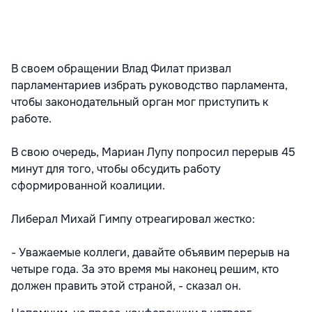
В своем обращении Влад Филат призвал
парламентариев избрать руководство парламента,
чтобы законодательный орган мог приступить к
работе.
В свою очередь, Мариан Лупу попросил перерыв 45
минут для того, чтобы обсудить работу
сформированной коалиции.
Либерал Михай Гимпу отреагировал жестко:
- Уважаемые коллеги, давайте объявим перерыв на
четыре года. За это время мы наконец решим, кто
должен править этой страной, - сказал он.