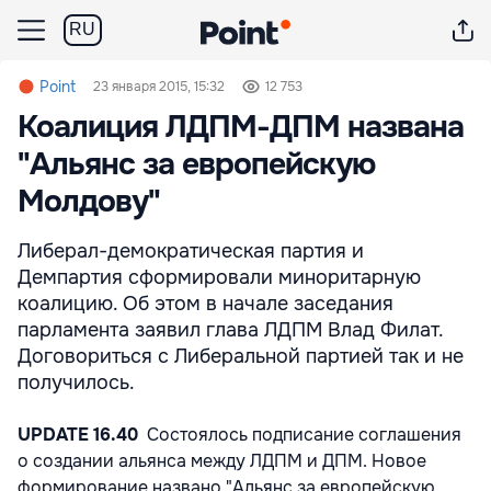
RU
Point
23 января 2015, 15:32
12 753
Коалиция ЛДПМ-ДПМ названа
"Альянс за европейскую
Молдову"
Либерал-демократическая партия и
Демпартия сформировали миноритарную
коалицию. Об этом в начале заседания
парламента заявил глава ЛДПМ Влад Филат.
Договориться с Либеральной партией так и не
получилось.
UPDATE 16.40
Состоялось подписание соглашения
о создании альянса между ЛДПМ и ДПМ. Новое
формирование названо "Альянс за европейскую