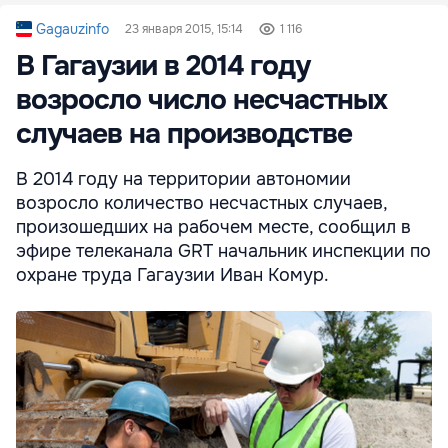
Gagauzinfo
23 января 2015, 15:14
1 116
В Гагаузии в 2014 году
возросло число несчастных
случаев на производстве
В 2014 году на территории автономии
возросло количество несчастных случаев,
произошедших на рабочем месте, сообщил в
эфире телеканала GRT начальник инспекции по
охране труда Гагаузии Иван Комур.