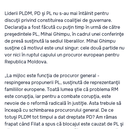
Liderii PLDM, PD şi PL nu s-au mai întâlnit pentru
discuţii privind constituirea coaliţiei de guvernare.
Declaraţia a fost făcută cu puţin timp în urmă de către
preşedintele PL, Mihai Ghimpu, în cadrul unei conferinţe
de presă susţinută la sediul liberalilor. Mihai Ghimpu
susţine că motivul este unul singur: cele două partide nu
vor nici în ruptul capului un procuror european pentru
Republica Moldova.
„La mijloc este funcţia de procuror general -
respingerea propunerii PL, susţinută de reprezentanţii
familiilor europene. Toată lumea ştie că problema RM
este corupţia, iar pentru a combate corupţia, este
nevoie de o reformă radicală în justiţie. Asta trebuie să
înceapă cu schimbarea procurorului general. De ce
totuşi PLDM tot timpul a dat dreptate PD? Am rămas
frapat când Filat a spus că blocajul este cauzat de PL şi