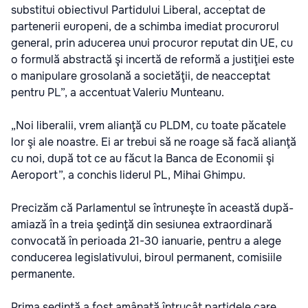
substitui obiectivul Partidului Liberal, acceptat de
partenerii europeni, de a schimba imediat procurorul
general, prin aducerea unui procuror reputat din UE, cu
o formulă abstractă şi incertă de reformă a justiţiei este
o manipulare grosolană a societăţii, de neacceptat
pentru PL”, a accentuat Valeriu Munteanu.
„Noi liberalii, vrem alianţă cu PLDM, cu toate păcatele
lor şi ale noastre. Ei ar trebui să ne roage să facă alianţă
cu noi, după tot ce au făcut la Banca de Economii şi
Aeroport”, a conchis liderul PL, Mihai Ghimpu.
Precizăm că Parlamentul se întruneşte în această după-
amiază în a treia şedinţă din sesiunea extraordinară
convocată în perioada 21-30 ianuarie, pentru a alege
conducerea legislativului, biroul permanent, comisiile
permanente.
Prima şedinţă a fost amânată întrucât partidele care