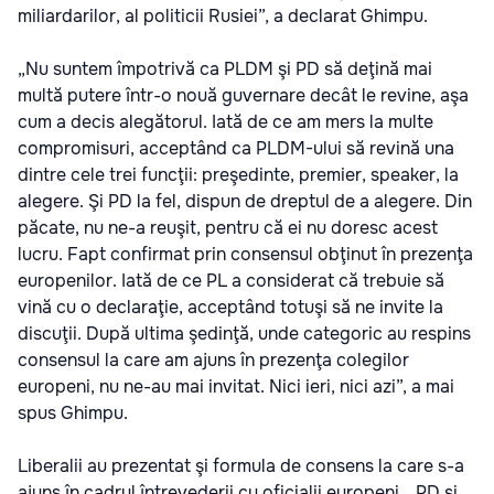
miliardarilor, al politicii Rusiei”, a declarat Ghimpu.
„Nu suntem împotrivă ca PLDM şi PD să deţină mai
multă putere într-o nouă guvernare decât le revine, aşa
cum a decis alegătorul. Iată de ce am mers la multe
compromisuri, acceptând ca PLDM-ului să revină una
dintre cele trei funcţii: preşedinte, premier, speaker, la
alegere. Şi PD la fel, dispun de dreptul de a alegere. Din
păcate, nu ne-a reuşit, pentru că ei nu doresc acest
lucru. Fapt confirmat prin consensul obţinut în prezenţa
europenilor. Iată de ce PL a considerat că trebuie să
vină cu o declaraţie, acceptând totuşi să ne invite la
discuţii. După ultima şedinţă, unde categoric au respins
consensul la care am ajuns în prezenţa colegilor
europeni, nu ne-au mai invitat. Nici ieri, nici azi”, a mai
spus Ghimpu.
Liberalii au prezentat şi formula de consens la care s-a
ajuns în cadrul întrevederii cu oficialii europeni. „PD şi