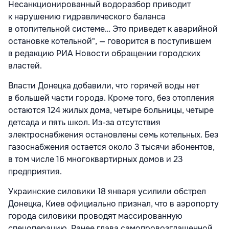
Несанкционированный водоразбор приводит
к нарушению гидравлического баланса
в отопительной системе… Это приведет к аварийной
остановке котельной", — говорится в поступившем
в редакцию РИА Новости обращении городских
властей.
Власти Донецка добавили, что горячей воды нет
в большей части города. Кроме того, без отопления
остаются 124 жилых дома, четыре больницы, четыре
детсада и пять школ. Из-за отсутствия
электроснабжения остановлены семь котельных. Без
газоснабжения остается около 3 тысячи абонентов,
в том числе 16 многоквартирных домов и 23
предприятия.
Украинские силовики 18 января усилили обстрел
Донецка, Киев официально признал, что в аэропорту
города силовики проводят массированную
спецоперацию. Ранее глава самопровозглашенной