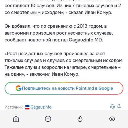
составляет 10 случаев. Из них 7 тяжелых случаев и 2
со смертельным исходом», - сказал Иван Комур.
Он добавил, что по сравнению с 2013 годом, в
автономии произошел рост несчастных случаев,
сообщает новостной портал Gagauzinfo.MD.
«Рост несчастных случаев произошел за счет
тяжелых случаев и случаев со смертельным исходом.
Тяжелые случаи возросли на четыре, смертельные –
на один», - заключил Иван Комур.
Подпишитесь на новости Point.md в Google
Источник
Gagauzinfo