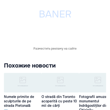
Разместить рекламу на сайте
Похожие новости
Numele primite de
O stradă din Toronto
Fotografii amuzant
sculpturile de pe
acoperită cu peste 10
monumentul
strada Pietonală
mii de cărți
îndrăgostiților din
Chișinău