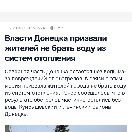
23 января 2015, 15:24
1 517
Власти Донецка призвали
жителей не брать воду из
систем отопления
Северная часть Донецка остается без воды из-
за повреждений от обстрелов, в связи с этим
мэрия призвала жителей города не брать воду
из систем отопления. Ранее сообщалось, что в
результате обстрелов частично остались без
воды Куйбышевский и Ленинский районы
Донецка.