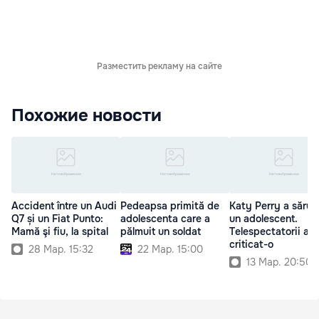
Разместить рекламу на сайте
Похожие новости
Accident între un Audi
Pedeapsa primită de
Katy Perry a sărut
Q7 și un Fiat Punto:
adolescenta care a
un adolescent.
Mamă şi fiu, la spital
pălmuit un soldat
Telespectatorii au
criticat-o
28 Мар. 15:32
22 Мар. 15:00
13 Мар. 20:50