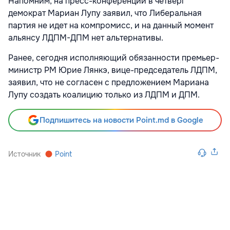
Напомним, на пресс-конференции в четверг
демократ Мариан Лупу заявил, что Либеральная
партия не идет на компромисс, и на данный момент
альянсу ЛДПМ-ДПМ нет альтернативы.
Ранее, сегодня исполняющий обязанности премьер-
министр РМ Юрие Лянкэ, вице-председатель ЛДПМ,
заявил, что не согласен с предложением Мариана
Лупу создать коалицию только из ЛДПМ и ДПМ.
Подпишитесь на новости Point.md в Google
Источник
Point