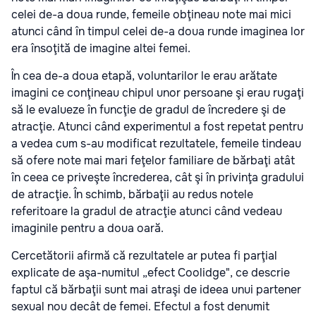
celei de-a doua runde, femeile obţineau note mai mici
atunci când în timpul celei de-a doua runde imaginea lor
era însoţită de imagine altei femei.
În cea de-a doua etapă, voluntarilor le erau arătate
imagini ce conţineau chipul unor persoane şi erau rugaţi
să le evalueze în funcţie de gradul de încredere şi de
atracţie. Atunci când experimentul a fost repetat pentru
a vedea cum s-au modificat rezultatele, femeile tindeau
să ofere note mai mari feţelor familiare de bărbaţi atât
în ceea ce priveşte încrederea, cât şi în privinţa gradului
de atracţie. În schimb, bărbaţii au redus notele
referitoare la gradul de atracţie atunci când vedeau
imaginile pentru a doua oară.
Cercetătorii afirmă că rezultatele ar putea fi parţial
explicate de aşa-numitul „efect Coolidge", ce descrie
faptul că bărbaţii sunt mai atraşi de ideea unui partener
sexual nou decât de femei. Efectul a fost denumit