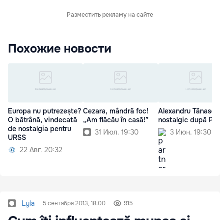
Разместить рекламу на сайте
Похожие новости
Europa nu putrezește?
Cezara, mândră foc!
Alexandru Tănase 
O bătrână, vindecată
„Am flăcău în casă!”
nostalgic după P
de nostalgia pentru
31 Июл. 19:30
3 Июн. 19:30
URSS
22 Авг. 20:32
Lyla
5 сентября 2013, 18:00
915