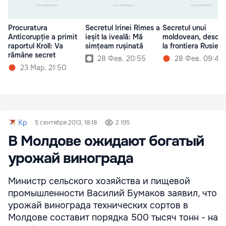
Procuratura
Secretul Irinei Rimes a
Secretul unui
Anticorupție a primit
ieșit la iveală: Mă
moldovean, descop
raportul Kroll: Va
simțeam rușinată
la frontiera Rusiei
rămâne secret
28 Фев. 20:55
28 Фев. 09:47
23 Мар. 21:50
Kp
5 сентября 2013, 18:18
2 195
В Молдове ожидают богатый
урожай винограда
Министр сельского хозяйства и пищевой
промышленности Василий Бумаков заявил, что
урожай винограда технических сортов в
Молдове составит порядка 500 тысяч тонн - на