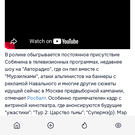
В ролике обыгрывается постоянное присутствие
Собянина в телевизионных программах, недавнее
шоу на "Авторадио", где он пел вместе с
"Мурзилками", атаки альпинистов на баннеры с
рекламой Навального и многие другие сюжеты
идущей сейчас в Москве предвыборной кампании,
отмечает
Росбалт
. Особенно примечателен кадр с
витриной кинотеатра, где анонсируются будущие
"ужастики": "Тур 2: Царство тьмы"; "Супермэ(р): Мэр
ов РосПил"; Kirov Les Miserables и др.
Ролик за день набрал свыше 100 тысяч просмотров,