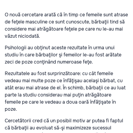
O nouă cercetare arată că în timp ce femeile sunt atrase
de feţele masculine ce sunt cunoscute, bărbaţii tind să
considere mai atrăgătoare feţele pe care nu le-au mai
văzut niciodată.
Psihologii au obţinut aceste rezultate în urma unui
studiu în care bărbaţilor şi femeilor le-au fost arătate
zeci de poze conţinând numeroase feţe.
Rezultatele au fost surprinzătoare: cu cât femeile
vedeau mai multe poze ce înfăţişau acelaşi bărbat, cu
atât erau mai atrase de el. În schimb, bărbaţii ce au luat
parte la studiu considerau mai puţin atrăgătoare
femeile pe care le vedeau a doua oară înfăţişate în
poze.
Cercetătorii cred că un posibil motiv ar putea fi faptul
că bărbaţii au evoluat să-şi maximizeze sucessul