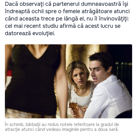
Dacă observaţi că partenerul dumneavoastră îşi
îndreaptă ochii spre o femeie atrăgătoare atunci
când aceasta trece pe lângă el, nu îl învinovăţiţi:
cel mai recent studiu afirmă că acest lucru se
datorează evoluţiei.
În schimb, bărbaţii au redus notele referitoare la gradul de
atracţie atunci când vedeau imaginile pentru a doua oară.