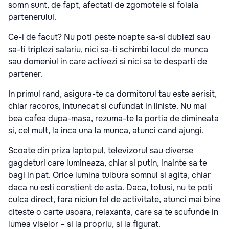
somn sunt, de fapt, afectati de zgomotele si foiala
partenerului.
Ce-i de facut? Nu poti peste noapte sa-si dublezi sau
sa-ti triplezi salariu, nici sa-ti schimbi locul de munca
sau domeniul in care activezi si nici sa te desparti de
partener.
In primul rand, asigura-te ca dormitorul tau este aerisit,
chiar racoros, intunecat si cufundat in liniste. Nu mai
bea cafea dupa-masa, rezuma-te la portia de dimineata
si, cel mult, la inca una la munca, atunci cand ajungi.
Scoate din priza laptopul, televizorul sau diverse
gagdeturi care lumineaza, chiar si putin, inainte sa te
bagi in pat. Orice lumina tulbura somnul si agita, chiar
daca nu esti constient de asta. Daca, totusi, nu te poti
culca direct, fara niciun fel de activitate, atunci mai bine
citeste o carte usoara, relaxanta, care sa te scufunde in
lumea viselor – si la propriu, si la figurat.