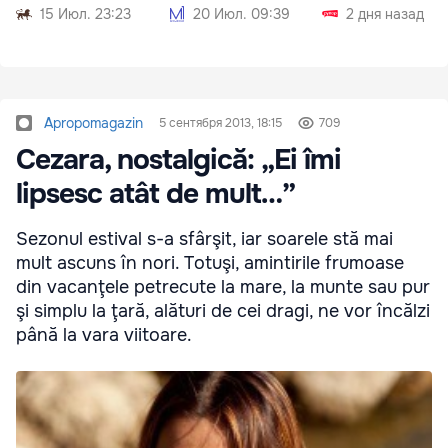
15 Июл. 23:23
20 Июл. 09:39
2 дня назад
Apropomagazin
5 сентября 2013, 18:15
709
Cezara, nostalgică: „Ei îmi
lipsesc atât de mult…”
Sezonul estival s-a sfârşit, iar soarele stă mai
mult ascuns în nori. Totuşi, amintirile frumoase
din vacanţele petrecute la mare, la munte sau pur
şi simplu la ţară, alături de cei dragi, ne vor încălzi
până la vara viitoare.