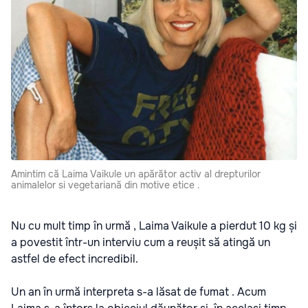
Amintim că Laima Vaikule un apărător activ al drepturilor
animalelor si vegetariană din motive etice .
Nu cu mult timp în urmă , Laima Vaikule a pierdut 10 kg și
a povestit într-un interviu cum a reușit să atingă un
astfel de efect incredibil.
Un an în urmă interpreta s-a lăsat de fumat . Acum