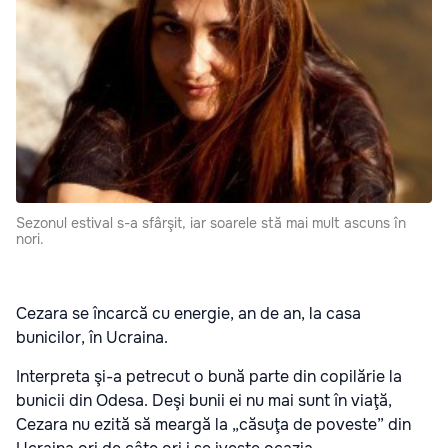
Sezonul estival s-a sfârşit, iar soarele stă mai mult ascuns în
nori.
Cezara se încarcă cu energie, an de an, la casa
bunicilor, în Ucraina.
Interpreta şi-a petrecut o bună parte din copilărie la
bunicii din Odesa. Deşi bunii ei nu mai sunt în viaţă,
Cezara nu ezită să meargă la „căsuţa de poveste” din