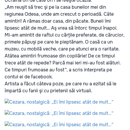
Ucraina ori de câte ori i se iveşte ocazia.
„Am reuşit să trec şi pe la casa buneilor mei din
regiunea Odesa, unde am crescut o perioadă. Câte
amintiri! A rămas doar casa, din păcate. Buneii îmi
lipsesc atât de mult… Aş vrea să întorc timpul înapoi.
Mi-am amintit de raftul cu cărțile preferate, de cărucior,
primele păpuşi pe care le pieptănam. O casă ca un
muzeu, cu mobilă veche, care pe atunci era o raritate.
Atâtea amintiri frumoase din copilărie! De ce timpul
trece atât de repede? Parcă mai ieri mi-au fost alături.
Ce timpuri frumoase au fost”, a scris interpreta pe
contul ei de facebook.
Artista a făcut câteva poze, pe care nu a ezitat să le
împartă cu fanii şi cu prietenii săi virtuali.