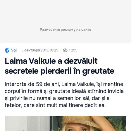
Разместить рекламу на сайте
Noi
5 сентября 2013, 18:29
1 295
Laima Vaikule a dezvăluit
secretele pierderii în greutate
Interprta de 59 de ani, Laima Vaikule, își menține
corpul în formă și greutate ideală stîrnind invidia
și privirile nu numai a semenilor săi, dar și a
fetelor, care sînt mult mai tinere decît ea.