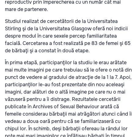
reproductiv prin împerecherea cu un număr cât mai
mare de partenere.
Studiul realizat de cercetătorii de la Universitatea
Stirling şi de la Universitatea Glasgow oferă noi indicii
despre modul în care sexele percep familiaritatea
facială. Cercetarea a fost realizată pe 83 de femei şi 65
de bărbaţi şi a constat în două etape.
În prima etapă, participanţilor la studiu le erau arătate
mai multe imagini pe care trebuiau să le ofere o notă din
punct de vedere al gradului de atracţie de la 1 la 7. Apoi,
participanţilor le-au fost prezentate din nou aceleaşi
imagini, dar alături de o altă imagine pe care nu o mai
văzuseră pentru a îi distrage. Rezultatele cercetării
publicate în Archives of Sexual Behaviour arată că
femeile considerau bărbaţii mai atrăgători atunci când îi
vedeau a doua oară pentru că se familiarizaseră cu
chipul lor. În schimb, deşi bărbaţii ofereau la rândul lor
note mai mari imaginilor ce înfăţişau bărbaţi în timpul