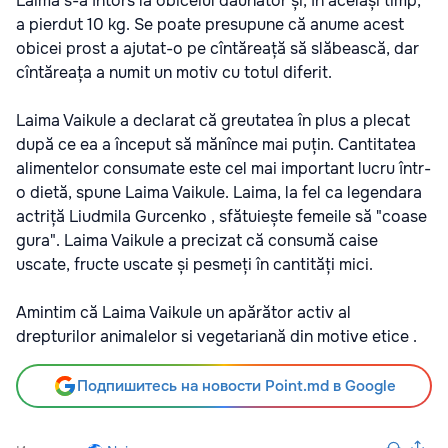
Laima s-a întors la obiceiul dăunător și, în același timp,
a pierdut 10 kg. Se poate presupune că anume acest
obicei prost a ajutat-o pe cîntăreață să slăbească, dar
cîntăreața a numit un motiv cu totul diferit.
Laima Vaikule a declarat că greutatea în plus a plecat
după ce ea a început să mănînce mai puțin. Cantitatea
alimentelor consumate este cel mai important lucru într-
o dietă, spune Laima Vaikule. Laima, la fel ca legendara
actriță Liudmila Gurcenko , sfătuiește femeile să "coase
gura". Laima Vaikule a precizat că consumă caise
uscate, fructe uscate și pesmeți în cantități mici.
Amintim că Laima Vaikule un apărător activ al
drepturilor animalelor si vegetariană din motive etice .
Подпишитесь на новости Point.md в Google