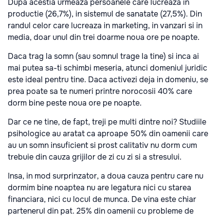
Dupa acestia urmeaza persoanele care lucreaza in
productie (26,7%), in sistemul de sanatate (27,5%). Din
randul celor care lucreaza in marketing, in vanzari si in
media, doar unul din trei doarme noua ore pe noapte.
Daca trag la somn (sau somnul trage la tine) si inca ai
mai putea sa-ti schimbi meseria, atunci domeniul juridic
este ideal pentru tine. Daca activezi deja in domeniu, se
prea poate sa te numeri printre norocosii 40% care
dorm bine peste noua ore pe noapte.
Dar ce ne tine, de fapt, treji pe multi dintre noi? Studiile
psihologice au aratat ca aproape 50% din oamenii care
au un somn insuficient si prost calitativ nu dorm cum
trebuie din cauza grijilor de zi cu zi si a stresului.
Insa, in mod surprinzator, a doua cauza pentru care nu
dormim bine noaptea nu are legatura nici cu starea
financiara, nici cu locul de munca. De vina este chiar
partenerul din pat. 25% din oamenii cu probleme de