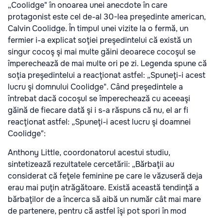
„Coolidge" în onoarea unei anecdote în care
protagonist este cel de-al 30-lea preşedinte american,
Calvin Coolidge. În timpul unei vizite la o fermă, un
fermier i-a explicat soţiei preşedintelui că există un
singur cocoş şi mai multe găini deoarece cocoşul se
împerechează de mai multe ori pe zi. Legenda spune că
soţia preşedintelui a reacţionat astfel: „Spuneţi-i acest
lucru şi domnului Coolidge". Când preşedintele a
întrebat dacă cocoşul se împerechează cu aceeaşi
găină de fiecare dată şi i s-a răspuns că nu, el ar fi
reacţionat astfel: „Spuneţi-i acest lucru şi doamnei
Coolidge":
Anthony Little, coordonatorul acestui studiu,
sintetizează rezultatele cercetării: „Bărbaţii au
considerat că feţele feminine pe care le văzuseră deja
erau mai puţin atrăgătoare. Există această tendinţă a
bărbaţilor de a încerca să aibă un număr cât mai mare
de partenere, pentru că astfel îşi pot spori în mod