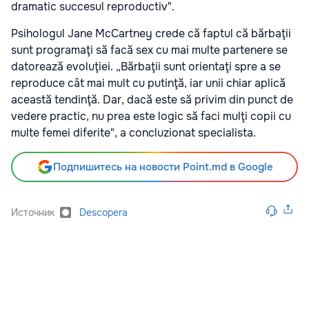
dramatic succesul reproductiv".
Psihologul Jane McCartney crede că faptul că bărbaţii
sunt programaţi să facă sex cu mai multe partenere se
datorează evoluţiei. „Bărbaţii sunt orientaţi spre a se
reproduce cât mai mult cu putinţă, iar unii chiar aplică
această tendinţă. Dar, dacă este să privim din punct de
vedere practic, nu prea este logic să faci mulţi copii cu
multe femei diferite", a concluzionat specialista.
Подпишитесь на новости Point.md в Google
Источник
Descopera