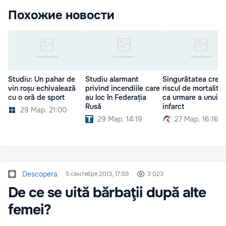
Похожие новости
Studiu: Un pahar de
Studiu alarmant
Singurătatea creşt
vin roșu echivalează
privind incendiile care
riscul de mortalita
cu o oră de sport
au loc în Federația
ca urmare a unui
Rusă
infarct
29 Мар. 21:00
29 Мар. 14:19
27 Мар. 16:16
Descopera
5 сентября 2013, 17:59
3 023
De ce se uită bărbaţii după alte
femei?