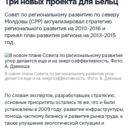
Три новых проекта для Бельц
Совет по региональному развитию по северу
Молдовы (СРР) актуализировал стратегию
регионального развития на 2010-2016 и
принял план развития региона на 2013-2015
год.
В новом плане Совета по региональному развития упор
делается еще и на энергоэффективность. Фото: А. Дзекиша
По словам экспертов, разработавших стратегию,
основные приоритеты остались те же, что и были
установлены в 2009 году: развитие инфраструктуры,
помощь частному бизнесу и развитие рынка труда, а
также улучшение экологической ситуации и