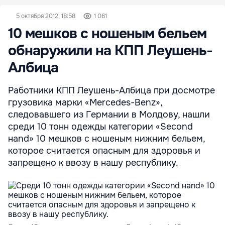
5 октября 2012, 18:58
1 061
10 мешков с ношеным бельем
обнаружили на КПП Леушень-
Албица
Работники КПП Леушень-Албица при досмотре
грузовика марки «Mercedes-Benz»,
следовавшего из Германии в Молдову, нашли
среди 10 тонн одежды категории «Second
нand» 10 мешков с ношеным нижним бельем,
которое считается опасным для здоровья и
запрещено к ввозу в нашу республику.