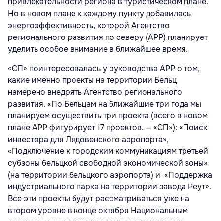
привлекательности региона в туристическом плане.
Но в новом плане к каждому пункту добавилась
энергоэффективность, которой Агентство
регионального развития по северу (АРР) планирует
уделить особое внимание в ближайшее время.
«СП» поинтересовалась у руководства АРР о том,
какие именно проекты на территории Бельц
намерено внедрять Агентство регионального
развития. «По Бельцам на ближайшие три года мы
планируем осуществить три проекта (всего в новом
плане АРР фигурирует 17 проектов. — «СП»): «Поиск
инвестора для Лядовенского аэропорта»,
«Подключение к городским коммуникациям третьей
субзоны бельцкой свободной экономической зоны»
(на территории бельцкого аэропорта) и «Поддержка
индустриального парка на территории завода Реут».
Все эти проекты будут рассматриваться уже на
втором уровне в конце октября Национальным