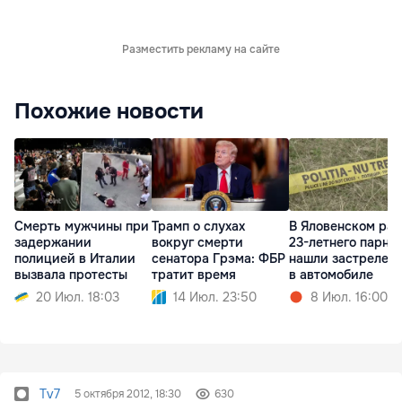
Разместить рекламу на сайте
Похожие новости
Смерть мужчины при
Трамп о слухах
В Яловенском ра
задержании
вокруг смерти
23-летнего парня
полицией в Италии
сенатора Грэма: ФБР
нашли застрелен
вызвала протесты
тратит время
в автомобиле
20 Июл. 18:03
14 Июл. 23:50
8 Июл. 16:00
Tv7
5 октября 2012, 18:30
630