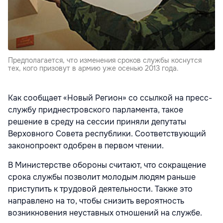
Предполагается, что изменения сроков службы коснутся
тех, кого призовут в армию уже осенью 2013 года.
Как сообщает «Новый Регион» со ссылкой на пресс-
службу приднестровского парламента, такое
решение в среду на сессии приняли депутаты
Верховного Совета республики. Соответствующий
законопроект одобрен в первом чтении.
В Министерстве обороны считают, что сокращение
срока службы позволит молодым людям раньше
приступить к трудовой деятельности. Также это
направлено на то, чтобы снизить вероятность
возникновения неуставных отношений на службе.