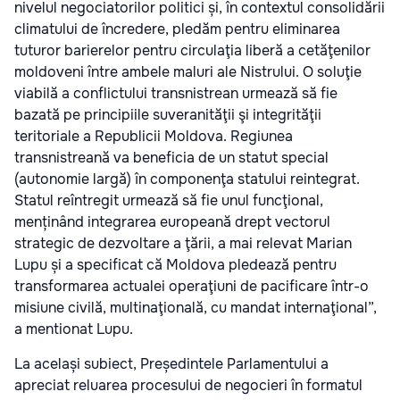
nivelul negociatorilor politici și, în contextul consolidării
climatului de încredere, pledăm pentru eliminarea
tuturor barierelor pentru circulaţia liberă a cetăţenilor
moldoveni între ambele maluri ale Nistrului. O soluţie
viabilă a conflictului transnistrean urmează să fie
bazată pe principiile suveranităţii şi integrităţii
teritoriale a Republicii Moldova. Regiunea
transnistreană va beneficia de un statut special
(autonomie largă) în componenţa statului reintegrat.
Statul reîntregit urmează să fie unul funcţional,
menținând integrarea europeană drept vectorul
strategic de dezvoltare a ţării, a mai relevat Marian
Lupu și a specificat că Moldova pledează pentru
transformarea actualei operaţiuni de pacificare într-o
misiune civilă, multinaţională, cu mandat internaţional”,
a mentionat Lupu.
La același subiect, Președintele Parlamentului a
apreciat reluarea procesului de negocieri în formatul