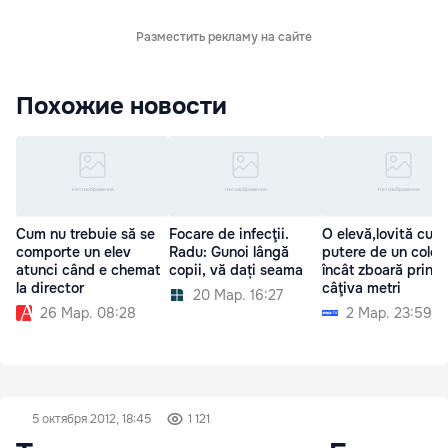
Разместить рекламу на сайте
Похожие новости
Cum nu trebuie să se
Focare de infecţii.
O elevă,lovită cu
comporte un elev
Radu: Gunoi lângă
putere de un coleg
atunci când e chemat
copii, vă dați seama
încât zboară prin a
la director
câţiva metri
20 Мар. 16:27
26 Мар. 08:28
2 Мар. 23:59
5 октября 2012, 18:45
1 121