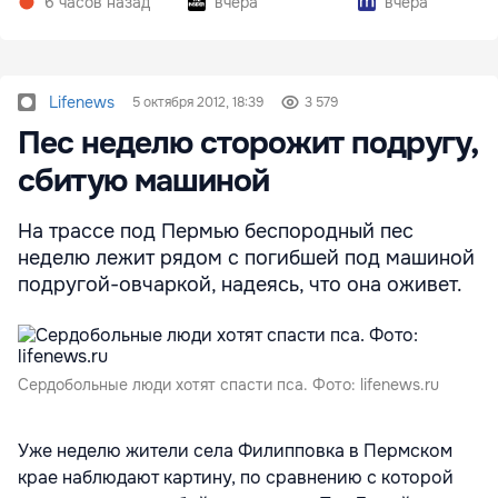
6 часов назад
вчера
вчера
Lifenews
5 октября 2012, 18:39
3 579
Пес неделю сторожит подругу,
сбитую машиной
На трассе под Пермью беспородный пес
неделю лежит рядом с погибшей под машиной
подругой-овчаркой, надеясь, что она оживет.
Сердобольные люди хотят спасти пса. Фото: lifenews.ru
Уже неделю жители села Филипповка в Пермском
крае наблюдают картину, по сравнению с которой