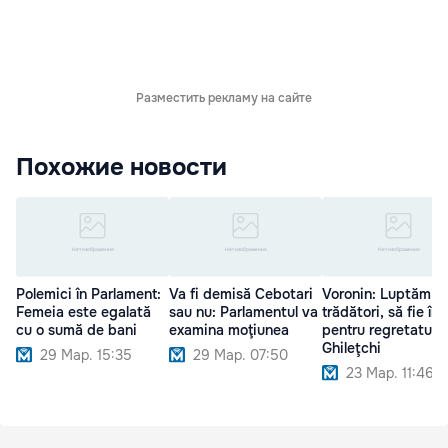
Разместить рекламу на сайте
Похожие новости
Polemici în Parlament:
Va fi demisă Cebotari
Voronin: Luptăm c
Femeia este egalată
sau nu: Parlamentul va
trădători, să fie înț
cu o sumă de bani
examina moţiunea
pentru regretatul
Ghileţchi
29 Мар. 15:35
29 Мар. 07:50
23 Мар. 11:46