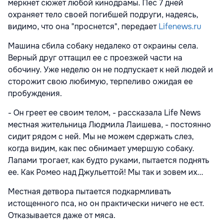
меркнет сюжет любой кинодрамы. Пес 7 дней
охраняет тело своей погибшей подруги, надеясь,
видимо, что она "проснется", передает
Lifenews.ru
Машина сбила собаку недалеко от окраины села.
Верный друг оттащил ее с проезжей части на
обочину. Уже неделю он не подпускает к ней людей и
сторожит свою любимую, терпеливо ожидая ее
пробуждения.
- Он греет ее своим телом, - рассказала Life News
местная жительница Людмила Лаишева, - постоянно
сидит рядом с ней. Мы не можем сдержать слез,
когда видим, как пес обнимает умершую собаку.
Лапами трогает, как будто руками, пытается поднять
ее. Как Ромео над Джульеттой! Мы так и зовем их...
Местная детвора пытается подкармливать
истощенного пса, но он практически ничего не ест.
Отказывается даже от мяса.