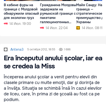
В кабине фуры на
Гражданина Молдовы
Майя Санду: Наш
границе с Молдовой
задержали на
граница —
обнаружили опасный
румынской границе с
стратегическое
для экологии груз
пакетами
преимущество дл
галлюциногенных
Украины
14 Июл. 19:00
грибов
14 Июл. 22:04
14 Июл. 08:11
Antena3
5 октября 2012, 18:55
1 686
Era începutul anului şcolar, iar ea
se credea la Miss
Începerea anului şcolar a venit pentru elevii din
clasele primare cu multe emoţii, dar şi dorinţa de
a învăţa. Situaţia se schimbă însă în cazul elevilor
de liceu, care, în prima zi de şcoală au fost ca pe
podium.