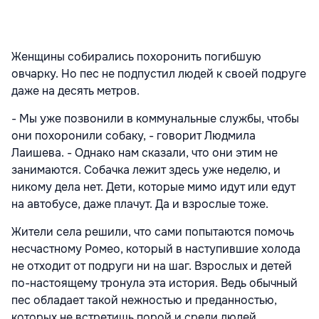
Женщины собирались похоронить погибшую
овчарку. Но пес не подпустил людей к своей подруге
даже на десять метров.
- Мы уже позвонили в коммунальные службы, чтобы
они похоронили собаку, - говорит Людмила
Лаишева. - Однако нам сказали, что они этим не
занимаются. Собачка лежит здесь уже неделю, и
никому дела нет. Дети, которые мимо идут или едут
на автобусе, даже плачут. Да и взрослые тоже.
Жители села решили, что сами попытаются помочь
несчастному Ромео, который в наступившие холода
не отходит от подруги ни на шаг. Взрослых и детей
по-настоящему тронула эта история. Ведь обычный
пес обладает такой нежностью и преданностью,
которых не встретишь порой и среди людей.