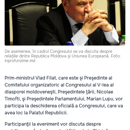
De asemenea, în cadrul Congresului se va discuta despre
relaţiile dintre Republica Moldova şi Uniunea Europeană. Foto:
inprofunzime.md
Prim-ministrul Vlad Filat, care este şi Preşedinte al
Comitetului organizatoric al Congresului al V-lea al
diasporei moldoveneşti, Preşedintele ţării, Nicolae
Timofti, şi Preşedintele Parlamentului, Marian Lupu, vor
participa la deschiderea oficială a Congresului, care va
avea loc la Palatul Republicii.
Participanţii la eveniment vor discuta despre