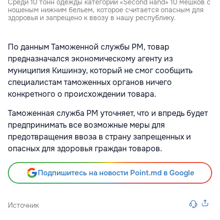
Среди 10 тонн одежды категории «Second нand» 10 мешков с
ношеным нижним бельем, которое считается опасным для
здоровья и запрещено к ввозу в нашу республику.
По данным Таможенной службы РМ, товар
предназначался экономическому агенту из
муниципия Кишинэу, который не смог сообщить
специалистам таможенных органов ничего
конкретного о происхождении товара.
Таможенная служба РМ уточняет, что и впредь будет
предпринимать все возможные меры для
предотвращения ввоза в страну запрещенных и
опасных для здоровья граждан товаров.
Подпишитесь на новости Point.md в Google
Источник