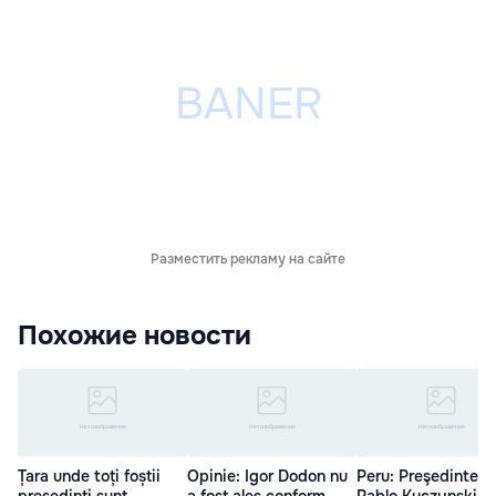
Разместить рекламу на сайте
Похожие новости
Țara unde toți foștii
Opinie: Igor Dodon nu
Peru: Preşedintele
președinți sunt
a fost ales conform
Pablo Kuczynski a