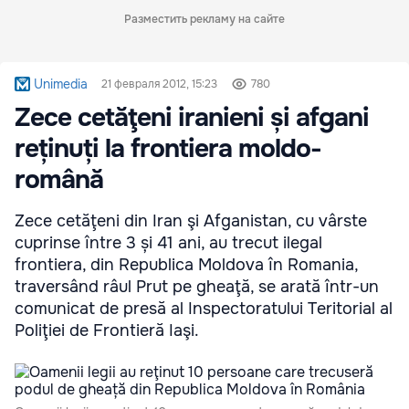
Разместить рекламу на сайте
Unimedia
21 февраля 2012, 15:23
780
Zece cetăţeni iranieni și afgani
reținuți la frontiera moldo-
română
Zece cetăţeni din Iran şi Afganistan, cu vârste
cuprinse între 3 și 41 ani, au trecut ilegal
frontiera, din Republica Moldova în Romania,
traversând râul Prut pe gheaţă, se arată într-un
comunicat de presă al Inspectoratului Teritorial al
Poliţiei de Frontieră Iaşi.