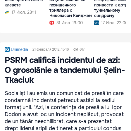
клевете
похищенного
привести к артри
триллера с
туннельному
17 Июл. 23:11
Николасом Кейджем
синдрому
31 Июл. 19:00
17 Июл. 23:00
Unimedia
21 февраля 2012, 15:16
617
PSRM califică incidentul de azi:
O grosolănie a tandemului Șelin-
Tkaciuk
Socialiștii au emis un comunicat de presă în care
condamnă incidentul petrecut astăzi la sediul
formațiunii. "Azi, la conferința de presă a lui Igor
Dodon a avut loc un incident neplăcut, provocat
de un tânăr neechilibrat, care s-a prezentat
drept liderul aripii de tineret a partidului condus