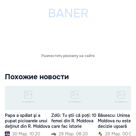
Разместить рекламу на сайте
Похожие новости
Papa a spălat şi a
ZdG: Tu știi că poți: 10
Băsescu: Unirea cu
pupat picioarele unui
femei din R. Moldova
Moldova nu este o
deţinut din R. Moldova
care fac istorie
decizie uşoară
30 Мар. 10:20
29 Мар. 08:20
29 Мар. 00:00