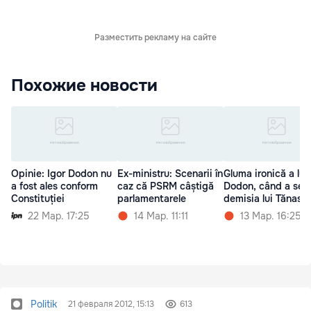
Разместить рекламу на сайте
Похожие новости
Opinie: Igor Dodon nu
Ex-ministru: Scenarii în
Gluma ironică a lui
a fost ales conform
caz că PSRM câștigă
Dodon, când a sem
Constituției
parlamentarele
demisia lui Tănase
22 Мар. 17:25
14 Мар. 11:11
13 Мар. 16:25
Politik
21 февраля 2012, 15:13
613