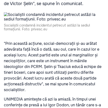
de Victor Șelin", se spune în comunicat.
Socialiștii condamnă incidentul petrecut astăzi la sediul
formațiunii. Foto: privesc.eu
"Prin această acțiune, social-democrații și-au arătat
adevărata față încă o dată, sau oul, care în cazul lor e
același lucru. Acest partid este unul al marginalilor și
neciopliților, care este un instrument în mâinile
ideologilor din PCRM. Șelin și Tkaciuk educă echipe de
tineri boxeri, care apoi sunt utilizați pentru diferite
provocări. Acest lucru arată că aceste două partide
acționează distructiv", se mai spune în comunicatul
socialiștilor.
UNIMEDIA amintește că azi la amiază, în timpul unei
conferințe de presă a lui Igor Dodon, un tânăr care s-a