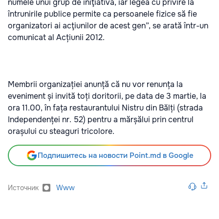
numele unui grup de iniţiativă, iar legea cu privire la
întrunirile publice permite ca persoanele fizice să fie
organizatori ai acţiunilor de acest gen”, se arată într-un
comunicat al Acțiunii 2012.
Membrii organizației anunță că nu vor renunța la
eveniment și invită toți doritorii, pe data de 3 martie, la
ora 11.00, în fața restaurantului Nistru din Bălți (strada
Independenței nr. 52) pentru a mărșălui prin centrul
orașului cu steaguri tricolore.
Подпишитесь на новости Point.md в Google
Источник
Www