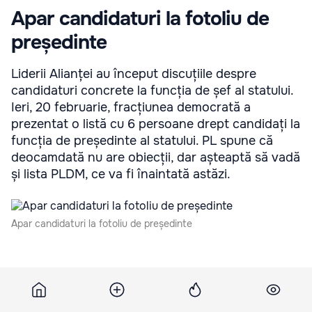
Apar candidaturi la fotoliu de
președinte
Liderii Alianței au început discuțiile despre
candidaturi concrete la funcția de șef al statului.
Ieri, 20 februarie, fracțiunea democrată a
prezentat o listă cu 6 persoane drept candidați la
funcția de președinte al statului. PL spune că
deocamdată nu are obiecții, dar așteaptă să vadă
și lista PLDM, ce va fi înaintată astăzi.
Apar candidaturi la fotoliu de președinte
Atât președintele de onoare al PDM, Dumitru Diacov,