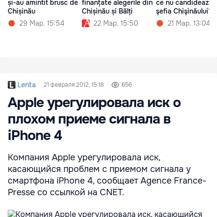
și-au amintit brusc de
finanțate alegerile din
ce nu candidează l
Chișinău
Chișinău și Bălți
şefia Chişinăului?
29 Мар. 15:54
22 Мар. 15:50
21 Мар. 13:04
Lenta
21 февраля 2012, 15:18
656
Apple урегулировала иск о
плохом приеме сигнала в
iPhone 4
Компания Apple урегулировала иск,
касающийся проблем с приемом сигнала у
смартфона iPhone 4, сообщает Agence France-
Presse со ссылкой на CNET.