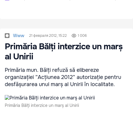
Www
21 февраля 2012, 15:22
1 006
Primăria Bălți interzice un marș
al Unirii
Primăria mun. Bălți refuză să elibereze
organizației ”Acțiunea 2012” autorizație pentru
desfășurarea unui marș al Unirii în localitate.
Primăria Bălți interzice un marș al Unirii