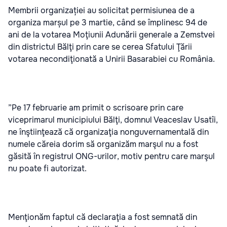
Membrii organizației au solicitat permisiunea de a
organiza marșul pe 3 martie, când se împlinesc 94 de
ani de la votarea Moţiunii Adunării generale a Zemstvei
din districtul Bălţi prin care se cerea Sfatului Ţării
votarea necondiţionată a Unirii Basarabiei cu România.
”Pe 17 februarie am primit o scrisoare prin care
viceprimarul municipiului Bălţi, domnul Veaceslav Usatîi,
ne înştiinţează că organizaţia nonguvernamentală din
numele căreia dorim să organizăm marşul nu a fost
găsită în registrul ONG-urilor, motiv pentru care marşul
nu poate fi autorizat.
Menţionăm faptul că declaraţia a fost semnată din