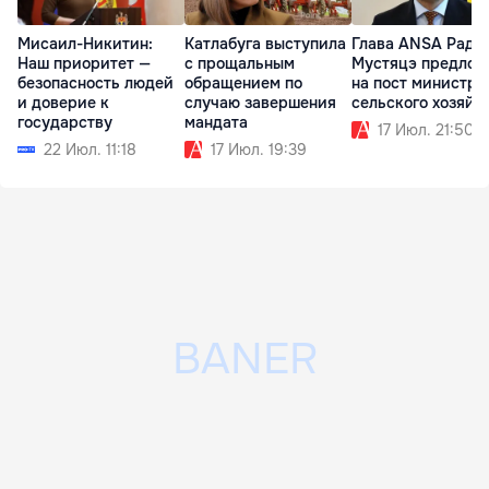
Мисаил-Никитин:
Катлабуга выступила
Глава ANSA Раду
Наш приоритет —
с прощальным
Мустяцэ предлож
безопасность людей
обращением по
на пост министра
и доверие к
случаю завершения
сельского хозяйс
государству
мандата
17 Июл. 21:50
22 Июл. 11:18
17 Июл. 19:39