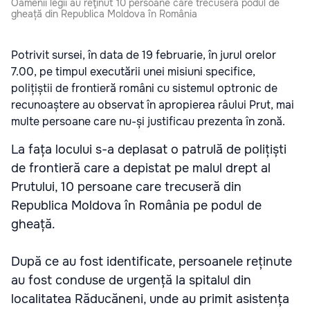
Oamenii legii au reţinut 10 persoane care trecuseră podul de
gheață din Republica Moldova în România
Potrivit sursei, în data de 19 februarie, în jurul orelor
7.00, pe timpul executării unei misiuni specifice,
polițiștii de frontieră români cu sistemul optronic de
recunoaștere au observat în apropierea râului Prut, mai
multe persoane care nu-și justificau prezenta în zonă.
La fața locului s-a deplasat o patrulă de polițiști
de frontieră care a depistat pe malul drept al
Prutului, 10 persoane care trecuseră din
Republica Moldova în România pe podul de
gheață.
După ce au fost identificate, persoanele reținute
au fost conduse de urgență la spitalul din
localitatea Răducăneni, unde au primit asistența