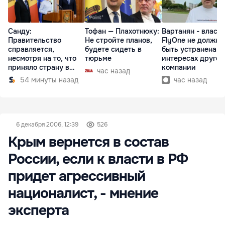
Санду:
Тофан — Плахотнюку:
Вартанян - властя
Правительство
Не стройте планов,
FlyOne не должна
справляется,
будете сидеть в
быть устранена в
несмотря на то, что
тюрьме
интересах другой
приняло страну в
компании
час назад
разгар кризиса
54 минуты назад
час назад
6 декабря 2006, 12:39
526
Крым вернется в состав
России, если к власти в РФ
придет агрессивный
националист, - мнение
эксперта