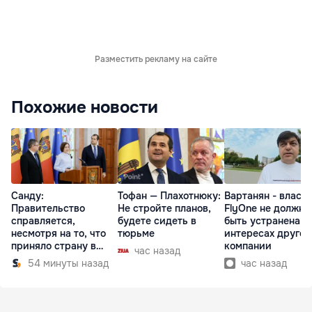
Разместить рекламу на сайте
Похожие новости
Санду:
Тофан — Плахотнюку:
Вартанян - властя
Правительство
Не стройте планов,
FlyOne не должна
справляется,
будете сидеть в
быть устранена в
несмотря на то, что
тюрьме
интересах другой
приняло страну в
компании
час назад
разгар кризиса
54 минуты назад
час назад