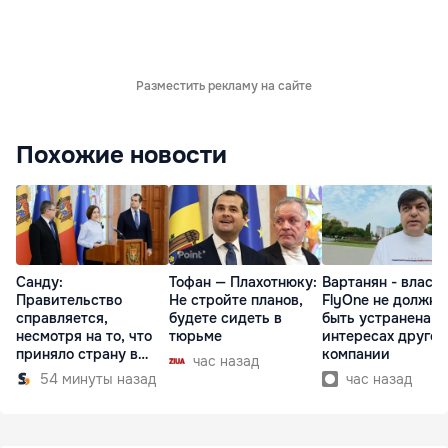
Разместить рекламу на сайте
Похожие новости
Санду:
Тофан — Плахотнюку:
Вартанян - властя
Правительство
Не стройте планов,
FlyOne не должна
справляется,
будете сидеть в
быть устранена в
несмотря на то, что
тюрьме
интересах другой
приняло страну в
компании
час назад
разгар кризиса
54 минуты назад
час назад