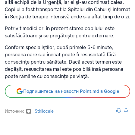
altă echipă de la Urgenţă, iar ei şi-au continuat calea.
Copilul a fost transportat la Spitalul din Cahul şi internat
în Secţia de terapie intensivă unde s-a aflat timp de o zi.
Potrivit medicilor, în prezent starea copilului este
satisfăcătoare şi se pregăteşte pentru externare.
Conform specialiştilor, după primele 5-6 minute,
persoana care s-a înecat poate fi resuscitată fără
consecinţe pentru sănătate. Dacă acest termen este
depăşit, resuscitarea mai este posibilă însă persoana
poate rămâne cu consecințe pe viaţă.
Подпишитесь на новости Point.md в Google
Источник
Stirilocale