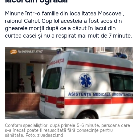
Minune într-o familie din localitatea Moscovei,
raionul Cahul. Copilul acesteia a fost scos din
ghearele morții după ce a căzut în lacul din
curtea casei și nu a respirat mai mult de 7 minute.
Conform specialiştilor, după primele 5-6 minute, persoana care
s-a înecat poate fi resuscitată fără consecinţe pentru
sănătate. Foto: ziuadeazi.md