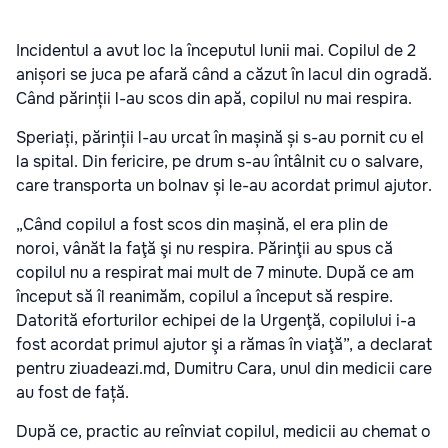
Incidentul a avut loc la începutul lunii mai. Copilul de 2
anișori se juca pe afară când a căzut în lacul din ogradă.
Când părinții l-au scos din apă, copilul nu mai respira.
Speriați, părinții l-au urcat în mașină și s-au pornit cu el
la spital. Din fericire, pe drum s-au întâlnit cu o salvare,
care transporta un bolnav și le-au acordat primul ajutor.
„Când copilul a fost scos din mașină, el era plin de
noroi, vânăt la faţă şi nu respira. Părinţii au spus că
copilul nu a respirat mai mult de 7 minute. După ce am
început să îl reanimăm, copilul a început să respire.
Datorită eforturilor echipei de la Urgenţă, copilului i-a
fost acordat primul ajutor şi a rămas în viaţă”, a declarat
pentru ziuadeazi.md, Dumitru Cara, unul din medicii care
au fost de față.
După ce, practic au reînviat copilul, medicii au chemat o