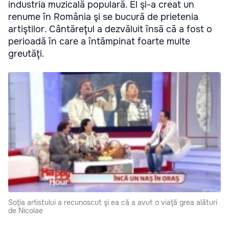
industria muzicală populară. El şi-a creat un
renume în România şi se bucură de prietenia
artiştilor. Cântăreţul a dezvăluit însă că a fost o
perioadă în care a întâmpinat foarte multe
greutăţi.
Soţia artistului a recunoscut şi ea că a avut o viaţă grea alături
de Nicolae