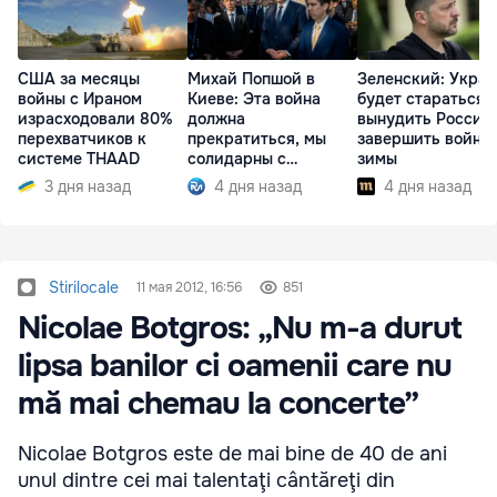
США за месяцы
Михай Попшой в
Зеленский: Укра
войны с Ираном
Киеве: Эта война
будет стараться
израсходовали 80%
должна
вынудить Россию
перехватчиков к
прекратиться, мы
завершить войну 
системе THAAD
солидарны с
зимы
Украиной
3 дня назад
4 дня назад
4 дня назад
Stirilocale
11 мая 2012, 16:56
851
Nicolae Botgros: „Nu m-a durut
lipsa banilor ci oamenii care nu
mă mai chemau la concerte”
Nicolae Botgros este de mai bine de 40 de ani
unul dintre cei mai talentaţi cântăreţi din