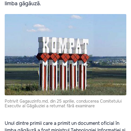
limba găgăuză.
Potrivit Gagauzinfo.md, din 25 aprilie, conducerea Comitetului
Executiv al Găgăuziei a returnat fără examinare
Unul dintre primii care a primit un document oficial în
limba găgăuză a fost ministrul Tehnologiei Informaţiei și