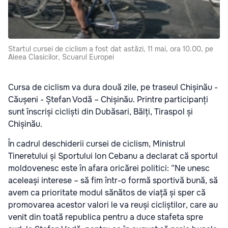
Startul cursei de ciclism a fost dat astăzi, 11 mai, ora 10.00, pe
Aleea Clasicilor, Scuarul Europei
Cursa de ciclism va dura două zile, pe traseul Chișinău -
Căușeni - Ștefan Vodă – Chișinău. Printre participanți
sunt înscriși cicliști din Dubăsari, Bălți, Tiraspol și
Chișinău.
În cadrul deschiderii cursei de ciclism, Ministrul
Tineretului și Sportului Ion Cebanu a declarat că sportul
moldovenesc este în afara oricărei politici: ”Ne unesc
aceleași interese – să fim într-o formă sportivă bună, să
avem ca prioritate modul sănătos de viață și sper că
promovarea acestor valori le va reuși cicliștilor, care au
venit din toată republica pentru a duce stafeta spre