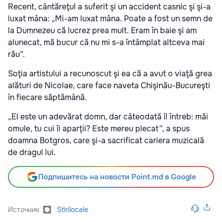
Recent, cântăreţul a suferit şi un accident casnic şi şi-a
luxat mâna: „Mi-am luxat mâna. Poate a fost un semn de
la Dumnezeu că lucrez prea mult. Eram în baie şi am
alunecat, mă bucur că nu mi s-a întâmplat altceva mai
rău”.
Soţia artistului a recunoscut şi ea că a avut o viaţă grea
alături de Nicolae, care face naveta Chişinău-Bucureşti
în fiecare săptămână.
„El este un adevărat domn, dar câteodată îl întreb: măi
omule, tu cui îi aparţii? Este mereu plecat”, a spus
doamna Botgros, care şi-a sacrificat cariera muzicală
de dragul lui.
Подпишитесь на новости Point.md в Google
Источник
Stirilocale