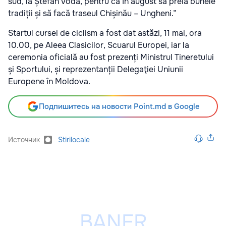
sud, la Ștefan Vodă, pentru ca în august să preia bunele
tradiții și să facă traseul Chișinău – Ungheni.”
Startul cursei de ciclism a fost dat astăzi, 11 mai, ora
10.00, pe Aleea Clasicilor, Scuarul Europei, iar la
ceremonia oficială au fost prezenți Ministrul Tineretului
și Sportului, și reprezentanții Delegaţiei Uniunii
Europene în Moldova.
Подпишитесь на новости Point.md в Google
Источник
Stirilocale