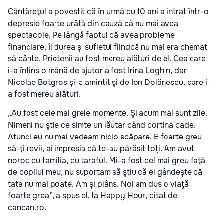
Cântăreţul a povestit că în urmă cu 10 ani a intrat într-o
depresie foarte urâtă din cauză că nu mai avea
spectacole. Pe lângă faptul că avea probleme
financiare, îl durea şi sufletul fiindcă nu mai era chemat
să cânte. Prietenii au fost mereu alături de el. Cea care
i-a întins o mână de ajutor a fost Irina Loghin, dar
Nicolae Botgros şi-a amintit şi de Ion Dolănescu, care i-
a fost mereu alături.
„Au fost cele mai grele momente. Şi acum mai sunt zile.
Nimeni nu ştie ce simte un lăutar când cortina cade.
Atunci eu nu mai vedeam nicio scăpare. E foarte greu
să-ţi revii, ai impresia că te-au părăsit toţi. Am avut
noroc cu familia, cu taraful. Mi-a fost cel mai greu faţă
de copilul meu, nu suportam să ştiu că el gândeşte că
tata nu mai poate. Am şi plâns. Noi am dus o viaţă
foarte grea”, a spus el, la Happy Hour, citat de
cancan.ro.