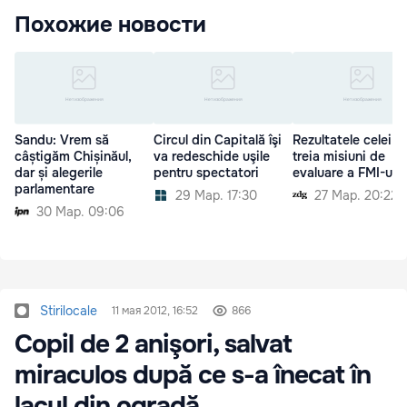
Похожие новости
Sandu: Vrem să
Circul din Capitală îşi
Rezultatele celei d
câștigăm Chișinăul,
va redeschide uşile
treia misiuni de
dar și alegerile
pentru spectatori
evaluare a FMI-ului
parlamentare
29 Мар. 17:30
27 Мар. 20:22
30 Мар. 09:06
Stirilocale
11 мая 2012, 16:52
866
Copil de 2 anişori, salvat
miraculos după ce s-a înecat în
lacul din ogradă