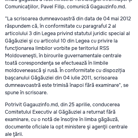
Comunicaţiilor, Pavel Filip, comunică Gagauzinfo.md.
”La scrisoarea dumneavoastră din data de 04 mai 2012
răspundem că, în conformitate cu paragraful 2 al
articolului 3 din Legea privind statutul juridic special al
Găgăuziei şi cu articolul 10 din Legea cu privire la
funcţionarea limbilor vorbite pe teritoriul RSS
Moldoveneşti, în birourile guvernamentale centrale
toată corespondenţa se efectuează în limbile
moldovenească şi rusă. În conformitate cu dispoziția
başcanului Găgăuziei din 04 iulie 2011, scrisoarea
dumneavoastră este trimisă înapoi fără examinare", se
spune în scrisoare.
Potrivit Gagauzinfo.md, din 25 aprilie, conducerea
Comitetului Executiv al Găgăuziei a returnat fără
examinare, cu o notă de însoţire în limba găgăuză,
documente oficiale la opt ministere şi agenţii centrale
ale ţării.