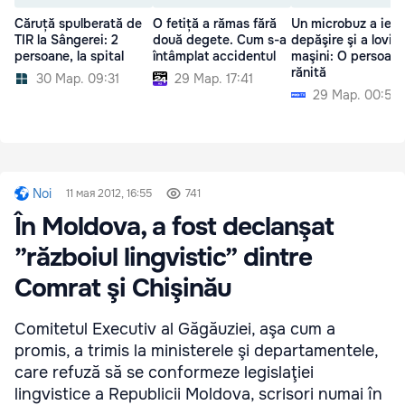
Căruță spulberată de
O fetiță a rămas fără
Un microbuz a ieşit
TIR la Sângerei: 2
două degete. Cum s-a
depăşire şi a lovit 
persoane, la spital
întâmplat accidentul
maşini: O persoană
rănită
30 Мар. 09:31
29 Мар. 17:41
29 Мар. 00:52
Noi
11 мая 2012, 16:55
741
În Moldova, a fost declanşat
”războiul lingvistic” dintre
Comrat şi Chişinău
Comitetul Executiv al Găgăuziei, aşa cum a
promis, a trimis la ministerele şi departamentele,
care refuză să se conformeze legislaţiei
lingvistice a Republicii Moldova, scrisori numai în