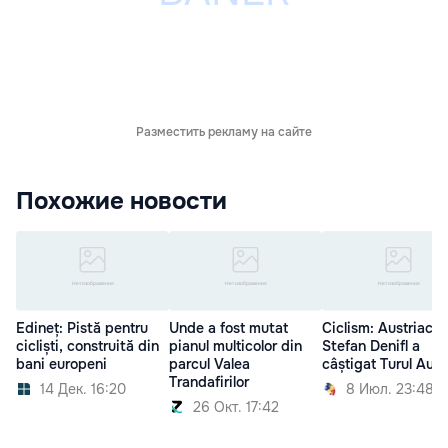
Разместить рекламу на сайте
Похожие новости
Edineț: Pistă pentru
Unde a fost mutat
Ciclism: Austriacul
cicliști, construită din
pianul multicolor din
Stefan Denifl a
bani europeni
parcul Valea
câștigat Turul Aust
Trandafirilor
14 Дек. 16:20
8 Июл. 23:48
26 Окт. 17:42