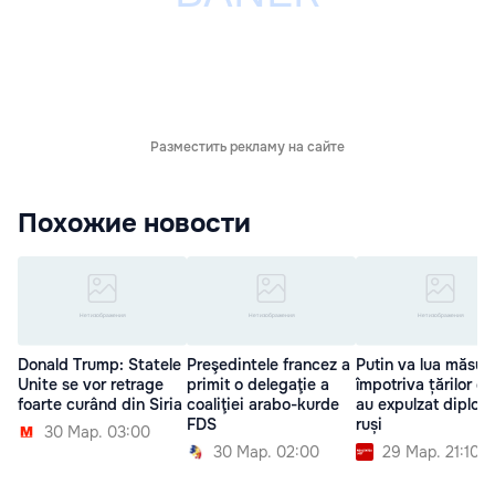
Разместить рекламу на сайте
Похожие новости
Donald Trump: Statele
Preşedintele francez a
Putin va lua măsuri
Unite se vor retrage
primit o delegaţie a
împotriva țărilor ca
foarte curând din Siria
coaliţiei arabo-kurde
au expulzat diplom
FDS
ruși
30 Мар. 03:00
30 Мар. 02:00
29 Мар. 21:10