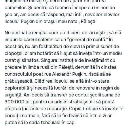
mulţime de mesaje şi cereri de ajutor din partea
oamenilor. Şi pentru că toamna începe cu un nou an
şcolar, am decis să răspund, mai întîi, nevoilor elevilor
liceului Puşkin din oraşul meu natal, Făleşti.
Nu am luat exemplul unor politicieni de-ai noştri, să mă
impun la careul solemn ca un “general de nuntă.” În
acest an, nu am fost alături de elevi la primul sunet de
clopoţel, ci am hotărât să îi ajut să înveţe într-un mediu
curat şi sănătos. Singura instituţie de învăţământ cu
predare în limba rusă din Făleşti, denumită în cinstea
cunoscutului poet rus Alexandr Puşkin, riscă să se
prăbuşească. Clădirea liceului se află într-o stare
deplorabilă și necesită lucrări de renovare în regim de
urgenţă. Am decis să transfer pe contul şcolii suma de
300.000 lei, pentru ca administrația şcolii să poată
efectua lucrările de reparație. Copiii trebuie să învețe în
condiții normale, fără să le fie teamă că într-o zi ar
putea să le cadă tencuiala în cap.