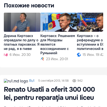
Похожие новости
Дорина Киртоакэ
Киртоакэ: Решением
Киртоакэ – о
оправдали по делу о
для Молдовы
референдуме о
платных парковках: Я
является
вступлении в ЕС:
не рад, я в гневе
воссоединение с
политический во
Румынией
6 Июн. 20:30
15 Июн. 19:42
23 Июн. 20:01
Ru1
5 сентября 2013, 14:58
942
Renato Usatîi a oferit 300 000
lei, pentru reparaţia unui liceu