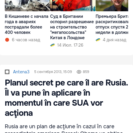
В Кишиневе с начала
Суд в Британии
Премьера Британ
года в авариях
оспорил разрешение
раскритиковали 
пострадали более
на строительство
отпуск спустя 2
400 человек
"мегапосольства"
недели в должно
Китая в Лондоне
6 часов назад
4 дня назад
14 Июл. 17:26
Antena3
5 сентября 2013, 15:09
859
Planul secret pe care îl are Rusia.
Îl va pune în aplicare în
momentul în care SUA vor
acţiona
Rusia are un plan de acţiune în cazul în care