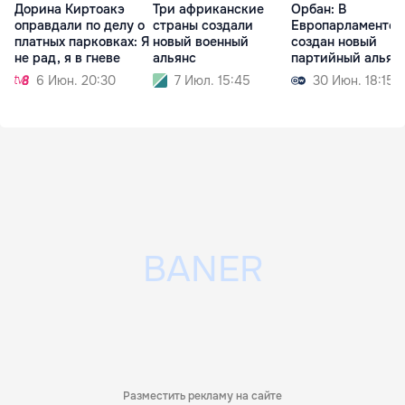
Дорина Киртоакэ
Три африканские
Орбан: В
оправдали по делу о
страны создали
Европарламенте
платных парковках: Я
новый военный
создан новый
не рад, я в гневе
альянс
партийный альян
6 Июн. 20:30
7 Июл. 15:45
30 Июн. 18:15
Разместить рекламу на сайте