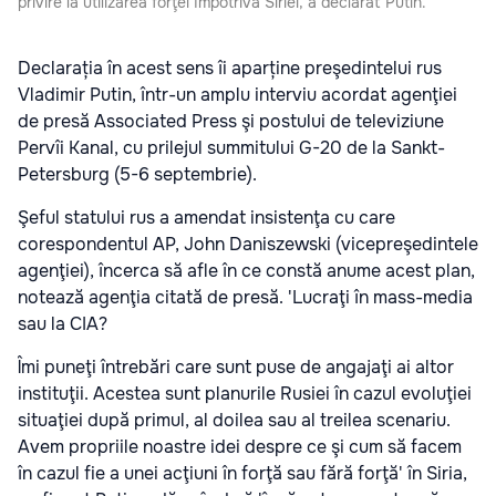
privire la utilizarea forţei împotriva Siriei, a declarat Putin.
Declarația în acest sens îi aparține preşedintelui rus
Vladimir Putin, într-un amplu interviu acordat agenţiei
de presă Associated Press şi postului de televiziune
Pervîi Kanal, cu prilejul summitului G-20 de la Sankt-
Petersburg (5-6 septembrie).
Şeful statului rus a amendat insistenţa cu care
corespondentul AP, John Daniszewski (vicepreşedintele
agenţiei), încerca să afle în ce constă anume acest plan,
notează agenţia citată de presă. 'Lucraţi în mass-media
sau la CIA?
Îmi puneţi întrebări care sunt puse de angajaţi ai altor
instituţii. Acestea sunt planurile Rusiei în cazul evoluţiei
situaţiei după primul, al doilea sau al treilea scenariu.
Avem propriile noastre idei despre ce şi cum să facem
în cazul fie a unei acţiuni în forţă sau fără forţă' în Siria,