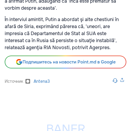
a afirmat Putin, adăugând că 'încă este prematur să
vorbim despre aceasta'.
În interviul amintit, Putin a abordat şi alte chestiuni în
afară de Siria, exprimând părerea că, 'uneori, are
impresia că Departamentul de Stat al SUA este
interesat ca în Rusia să persiste o situaţie instabilă',
relatează agenţia RIA Novosti, potrivit Agerpres.
Подпишитесь на новости Point.md в Google
Источник
Antena3