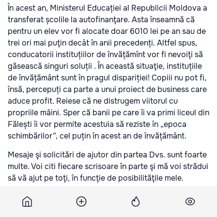
În acest an, Ministerul Educației al Republicii Moldova a
transferat școlile la autofinanţare. Asta înseamnă că
pentru un elev vor fi alocate doar 6010 lei pe an sau de
trei ori mai puţin decât în anii precedenți. Altfel spus,
conducatorii instituțiilor de învățămînt vor fi nevoiţi să
găsească singuri soluții . În această situaţie, instituțiile
de învățământ sunt în pragul dispariției! Copiii nu pot fi,
însă, percepuți ca parte a unui proiect de business care
aduce profit. Reiese că ne distrugem viitorul cu
propriile mâini. Sper că banii pe care îi va primi liceul din
Fălești îi vor permite acestuia să reziste în „epoca
schimbărilor”, cel puțin în acest an de învățământ.
Mesaje şi solicitări de ajutor din partea Dvs. sunt foarte
multe. Voi citi fiecare scrisoare în parte şi mă voi strădui
să vă ajut pe toţi, în funcţie de posibilităţile mele.
Promit să merg doar înainte!
Подпишитесь на новости Point.md в Google