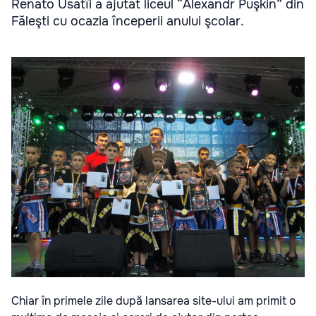
Renato Usatîi a ajutat liceul “Alexandr Puşkin” din
Făleşti cu ocazia începerii anului şcolar.
Chiar în primele zile după lansarea site-ului am primit o