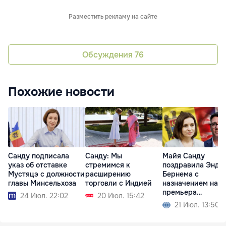
Разместить рекламу на сайте
Обсуждения
76
Похожие новости
Санду подписала
Санду: Мы
Майя Санду
указ об отставке
стремимся к
поздравила Энди
Мустяцэ с должности
расширению
Бернема с
главы Минсельхоза
торговли с Индией
назначением на п
премьера
24 Июл. 22:02
20 Июл. 15:42
Великобритании
21 Июл. 13:50