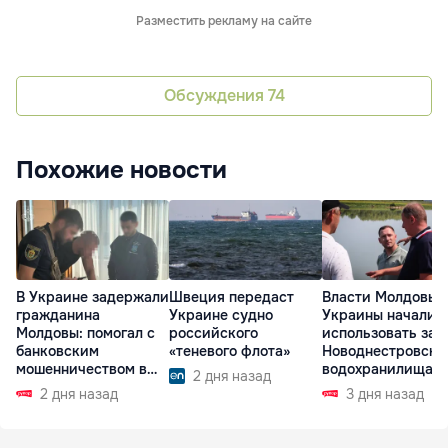
Разместить рекламу на сайте
Обсуждения
74
Похожие новости
В Украине задержали
Швеция передаст
Власти Молдовы 
гражданина
Украине судно
Украины начали
Молдовы: помогал с
российского
использовать зап
банковским
«теневого флота»
Новоднестровско
мошенничеством в
водохранилища
2 дня назад
Чехии
2 дня назад
3 дня назад