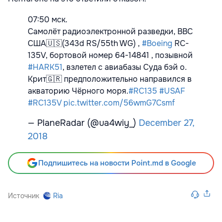
07:50 мск.
Самолёт радиоэлектронной разведки, ВВС
США🇺🇸(343d RS/55th WG) ,
#Boeing
RC-
135V, бортовой номер 64-14841 , позывной
#HARK51
, взлетел с авиабазы Суда бэй о.
Крит🇬🇷 предположительно направился в
акваторию Чёрного моря.
#RC135
#USAF
#RC135V
pic.twitter.com/56wmG7Csmf
— PlaneRadar (@ua4wiy_)
December 27,
2018
Подпишитесь на новости Point.md в Google
Источник
Ria