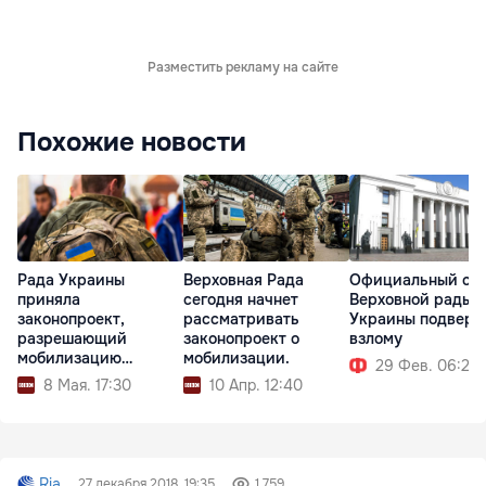
Разместить рекламу на сайте
Похожие новости
Рада Украины
Верховная Рада
Официальный са
приняла
сегодня начнет
Верховной рады
законопроект,
рассматривать
Украины подверг
разрешающий
законопроект о
взлому
мобилизацию
мобилизации.
29 Фев. 06:20
осужденных
8 Мая. 17:30
10 Апр. 12:40
Ria
27 декабря 2018, 19:35
1 759