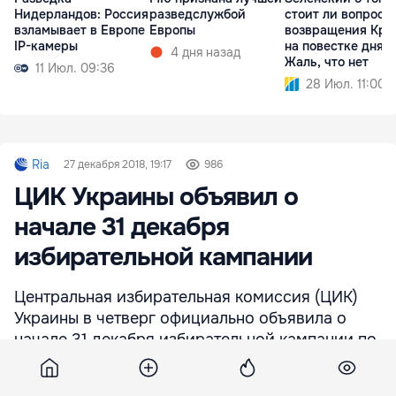
Нидерландов: Россия
разведслужбой
стоит ли вопрос
взламывает в Европе
Европы
возвращения Кр
IP-камеры
на повестке дня:
4 дня назад
Жаль, что нет
11 Июл. 09:36
28 Июл. 11:00
Ria
27 декабря 2018, 19:17
986
ЦИК Украины объявил о
начале 31 декабря
избирательной кампании
Центральная избирательная комиссия (ЦИК)
Украины в четверг официально объявила о
начале 31 декабря избирательной кампании по
выборам президента страны.