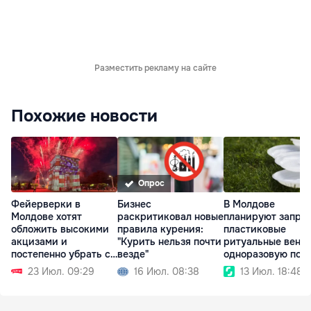
Разместить рекламу на сайте
Похожие новости
Опрос
Фейерверки в
Бизнес
В Молдове
Молдове хотят
раскритиковал новые
планируют запре
обложить высокими
правила курения:
пластиковые
акцизами и
"Курить нельзя почти
ритуальные венки
постепенно убрать с
везде"
одноразовую пос
рынка
23 Июл. 09:29
16 Июл. 08:38
13 Июл. 18:48