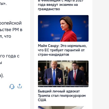
В Финляндии с марта 2027
ты».
года введут экзамен на
гражданство
вропейской
ьстве РМ в
, что
Майя Санду: Это нормально,
что ЕС требует гарантий от
стран-кандидатов
го года с
ы
я).
Бывший личный адвокат
Трампа стал генпрокурором
США