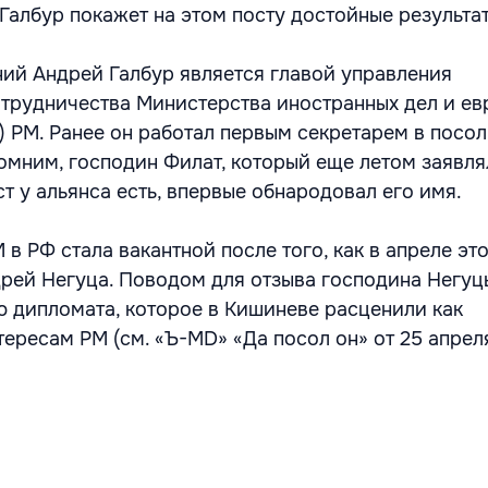
Галбур покажет на этом посту достойные результа
ний Андрей Галбур является главой управления
трудничества Министерства иностранных дел и е
 РМ. Ранее он работал первым секретарем в посол
омним, господин Филат, который еще летом заявлял
ст у альянса есть, впервые обнародовал его имя.
в РФ стала вакантной после того, как в апреле это
дрей Негуца. Поводом для отзыва господина Негуц
 дипломата, которое в Кишиневе расценили как
ересам РМ (см. «Ъ-MD» «Да посол он» от 25 апрел