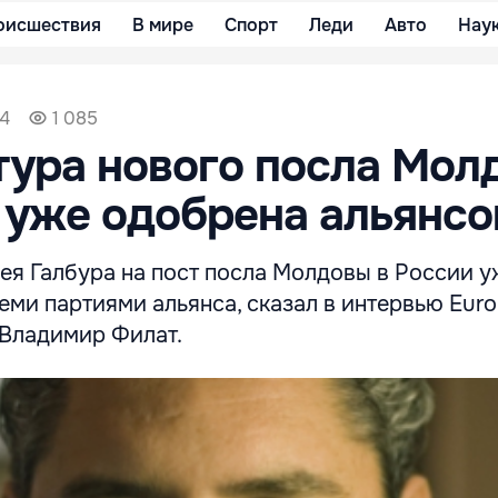
оисшествия
В мире
Спорт
Леди
Авто
Нау
34
1 085
ура нового посла Мол
 уже одобрена альянс
ея Галбура на пост посла Молдовы в России у
еми партиями альянса, сказал в интервью Euro
Владимир Филат.