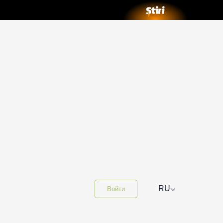
⌵
RU
Войти