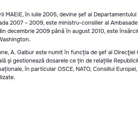
ii MAEIE, în iulie 2005, devine șef al Departamentulu
ioada 2007 – 2009, este ministru-consilier al Ambasadei
din decembrie 2009 până în august 2010, este însărci
a Washington.
une, A. Galbur este numit în funcția de şef al Direcţiei
lă și gestionează dosarele ce țin de relațiile Republic
rnaționale, în particular OSCE, NATO, Consiliul Europei
alizate.