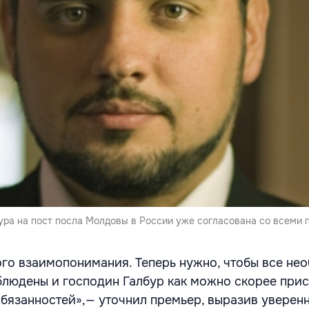
ура на пост посла Молдовы в России уже согласована со всеми 
го взаимопонимания. Теперь нужно, чтобы все не
людены и господин Галбур как можно скорее прис
бязанностей»,— уточнил премьер, выразив уверенн