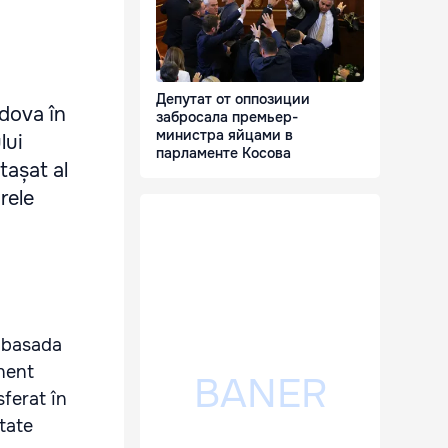
Депутат от оппозиции
ldova în
забросала премьер-
министра яйцами в
lui
парламенте Косова
tașat al
rele
Ambasada
anent
sferat în
itate