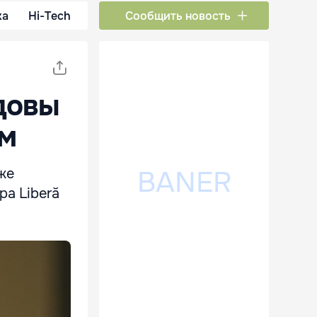
ка
Hi-Tech
Сообщить новость
довы
ом
же
pa Liberă