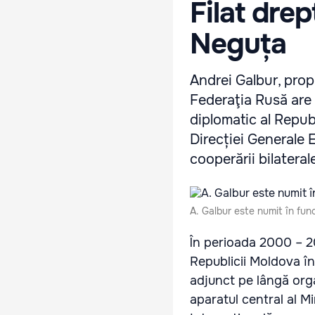
Filat drep
Neguța
Andrei Galbur, prop
Federaţia Rusă are 3
diplomatic al Republ
Direcției Generale 
cooperării bilatera
A. Galbur este numit în func
În perioada 2000 – 20
Republicii Moldova în
adjunct pe lângă organ
aparatul central al Mi