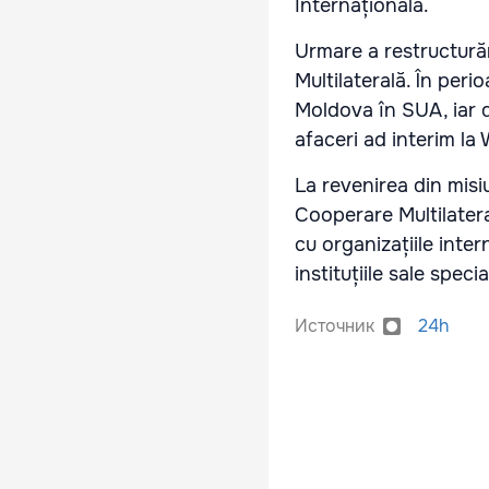
Internațională.
Urmare a restructurăr
Multilaterală. În per
Moldova în SUA, iar 
afaceri ad interim l
La revenirea din misi
Cooperare Multilatera
cu organizațiile inte
instituțiile sale speci
Источник
24h