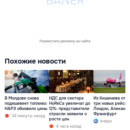
Разместить рекламу на сайте
Похожие новости
В Молдове снова
НДС для сектора
Из Кишинева отк
подешевеет топливо:
HoReCa увеличат до
три новых рейса 
НАРЭ обновило цены
12%: представители
Лондон, Аликанте
отрасли заявили о
Франкфурт
34 минуты назад
росте цен
вчера
4 часа назад