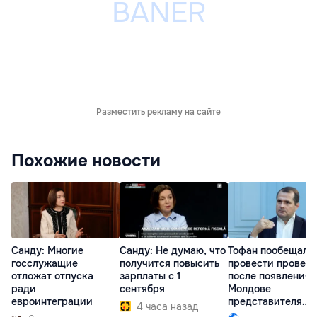
Разместить рекламу на сайте
Похожие новости
Санду: Многие
Санду: Не думаю, что
Тофан пообещал
госслужащие
получится повысить
провести провер
отложат отпуска
зарплаты с 1
после появления 
ради
сентября
Молдове
евроинтеграции
представителя
4 часа назад
Южной Осетии