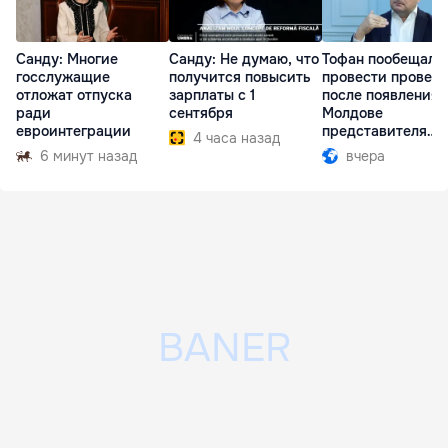
Санду: Многие
Санду: Не думаю, что
Тофан пообещал
госслужащие
получится повысить
провести провер
отложат отпуска
зарплаты с 1
после появления 
ради
сентября
Молдове
евроинтеграции
представителя
4 часа назад
Южной Осетии
6 минут назад
вчера