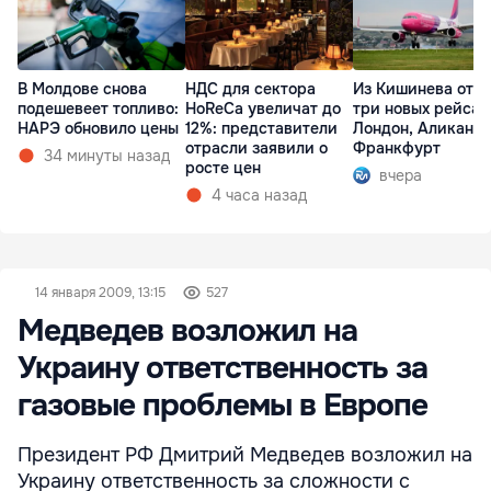
В Молдове снова
НДС для сектора
Из Кишинева отк
подешевеет топливо:
HoReCa увеличат до
три новых рейса 
НАРЭ обновило цены
12%: представители
Лондон, Аликанте
отрасли заявили о
Франкфурт
34 минуты назад
росте цен
вчера
4 часа назад
14 января 2009, 13:15
527
Медведев возложил на
Украину ответственность за
газовые проблемы в Европе
Президент РФ Дмитрий Медведев возложил на
Украину ответственность за сложности с