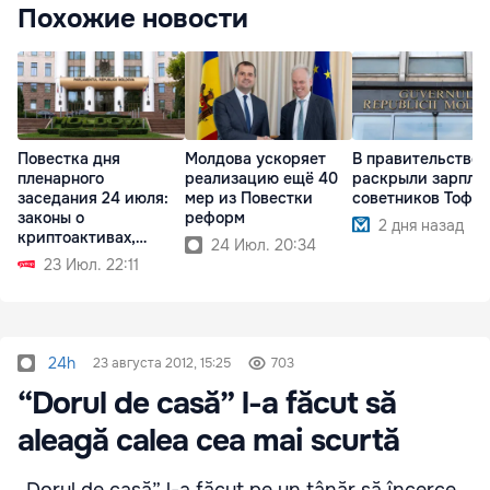
Похожие новости
Повестка дня
Молдова ускоряет
В правительстве
пленарного
реализацию ещё 40
раскрыли зарпла
заседания 24 июля:
мер из Повестки
советников Тофа
законы о
реформ
2 дня назад
криптоактивах,
24 Июл. 20:34
судебной реформе
23 Июл. 22:11
24h
23 августа 2012, 15:25
703
“Dorul de casă” l-a făcut să
aleagă calea cea mai scurtă