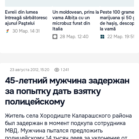
Evreii din lumea
Un moldovean, prins la
Peste 100 grame d
întreagă sărbătoresc
vama Albița cu un
marijuana și 50 g
ajunul Paştelui
microbuz furat din
de hașiș, descoper
Italia
la vamă
30 Мар. 14:31
28 Мар. 12:40
22 Мар. 19:55
23 августа 2012, 15:20
1 241
45-летний мужчина задержан
за попытку дать взятку
полицейскому
Житель села Хородиште Каларашского района
был задержан в момент подкупа сотрудника
МВД. Мужчина пытался предложить
полицейскому 14 тысяч леев за уклонение от