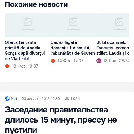
Похожие новости
Oferta tentantă
Cadrul legal în
Stilul doamnelor di
primită de Angela
domeniul turismului,
Executiv, comenta
Gonța după divorțul
îmbunătățit de Guvern
stilist: Laudă şi cri
de Vlad Filat
14 Фев. 17:37
18 Янв. 08:37
18 Фев. 18:37
Noi
23 августа 2012, 15:30
1 064
Заседание правительства
длилось 15 минут, прессу не
пустили