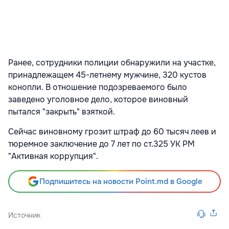
Ранее, сотрудники полиции обнаружили на участке,
принадлежащем 45-летнему мужчине, 320 кустов
конопли. В отношение подозреваемого было
заведено уголовное дело, которое виновный
пытался "закрыть" взяткой.
Сейчас виновному грозит штраф до 60 тысяч леев и
тюремное заключение до 7 лет по ст.325 УК РМ
"Активная коррупция".
Подпишитесь на новости Point.md в Google
Источник