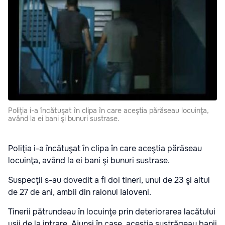
Poliţia i-a încătuşat în clipa în care aceştia părăseau locuinţa,
având la ei bani şi bunuri sustrase.
Poliţia i-a încătuşat în clipa în care aceştia părăseau
locuinţa, având la ei bani şi bunuri sustrase.
Suspecţii s-au dovedit a fi doi tineri, unul de 23 şi altul
de 27 de ani, ambii din raionul Ialoveni.
Tinerii pătrundeau în locuinţe prin deteriorarea lacătului
uşii de la intrare. Ajunşi în case, aceştia sustrăgeau banii