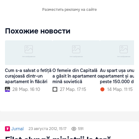
Разместить рекламу на сайте
Похожие новости
Cum s-a salvat o fetiță
O femeie din Capitală
Au spart ușa unui
curajoasă dintr-un
a găsit în apartament o
apartament și au f
apartament în flăcări
mină sovietică
peste 150.000 de l
28 Мар. 16:10
27 Мар. 17:15
14 Мар. 11:15
Jurnal
23 августа 2012, 15:17
591