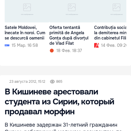
Satele Moldovei,
Oferta tentantă
Contribuția socialiș
înecate în noroi. Cum
primită de Angela
la demiterea minișt
se descurcă oamenii
Gonța după divorțul
din cabinetul Filip
de Vlad Filat
15 Мар. 16:58
14 Фев. 09:20
18 Фев. 18:37
23 августа 2012, 15:12
865
В Кишиневе арестовали
студента из Сирии, который
продавал морфин
В Кишиневе задержан 31-летний гражданин