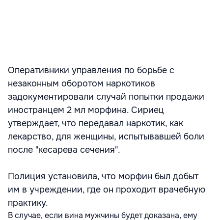
Оперативники управления по борьбе с
незаконным оборотом наркотиков
задокументировали случай попытки продажи
иностранцем 2 мл морфина. Сириец
утверждает, что передавал наркотик, как
лекарство, для женщины, испытывавшей боли
после "кесарева сечения".
Полиция установила, что морфин был добыт
им в учреждении, где он проходит врачебную
практику.
В случае, если вина мужчины будет доказана, ему