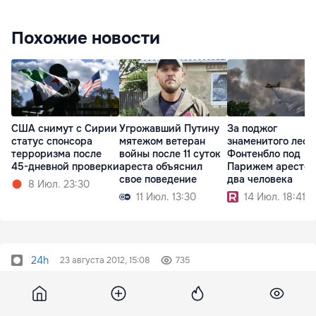
Похожие новости
США снимут с Сирии
Угрожавший Путину
За поджог
статус спонсора
мятежом ветеран
знаменитого леса
терроризма после
войны после 11 суток
Фонтенбло под
45-дневной проверки
ареста объяснил
Парижем арестов
свое поведение
два человека
8 Июл. 23:30
11 Июл. 13:30
14 Июл. 18:41
24h
23 августа 2012, 15:08
735
Un fost ambasador susţine că
vizita Angelei Merkel ar fi fost