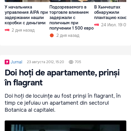
У начальника
Подозреваемого в
В Хынчештах
управления AIPA при
торговле влиянием
обнаружили
задержании нашли
задержали с
плантацию коноп
коробки с деньгами
поличным при
24 Июл. 19:01
получении 1 500 евро
2 дня назад
2 дня назад
Jurnal
23 августа 2012, 15:20
705
Doi hoți de apartamente, prinși
în flagrant
Doi hoți de locuințe au fost prinși în flagrant, în
timp ce jefuiau un apartament din sectorul
Botanica al capitalei.