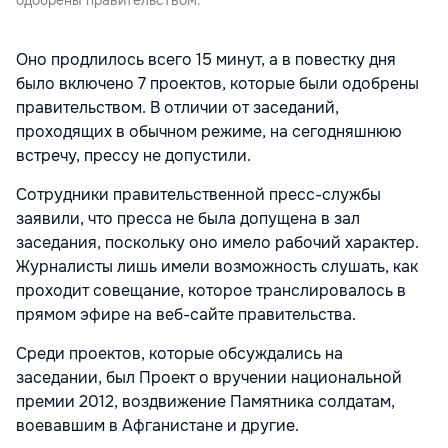
одобрены правительством.
Оно продлилось всего 15 минут, а в повестку дня
было включено 7 проектов, которые были одобрены
правительством. В отличии от заседаний,
проходящих в обычном режиме, на сегодняшнюю
встречу, прессу не допустили.
Сотрудники правительственной пресс-службы
заявили, что пресса не была допущена в зал
заседания, поскольку оно имело рабочий характер.
Журналисты лишь имели возможность слушать, как
проходит совещание, которое транслировалось в
прямом эфире на веб-сайте правительства.
Среди проектов, которые обсуждались на
заседании, был Проект о вручении национальной
премии 2012, воздвижение Памятника солдатам,
воевавшим в Афганистане и другие.