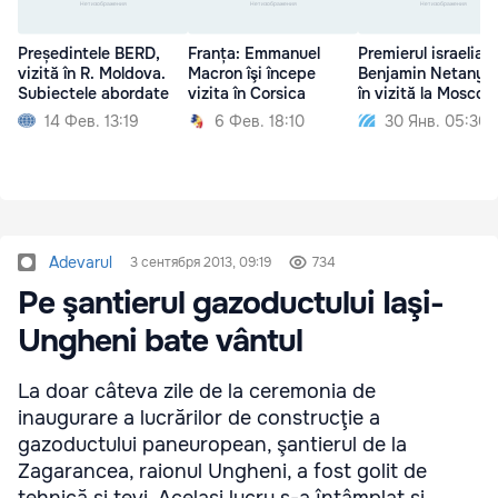
Președintele BERD,
Franța: Emmanuel
Premierul israelian
vizită în R. Moldova.
Macron îşi începe
Benjamin Netanya
Subiectele abordate
vizita în Corsica
în vizită la Moscov
14 Фев. 13:19
6 Фев. 18:10
30 Янв. 05:30
Adevarul
3 сентября 2013, 09:19
734
Pe şantierul gazoductului Iaşi-
Ungheni bate vântul
La doar câteva zile de la ceremonia de
inaugurare a lucrărilor de construcţie a
gazoductului paneuropean, şantierul de la
Zagarancea, raionul Ungheni, a fost golit de
tehnică şi ţevi. Acelaşi lucru s-a întâmplat şi