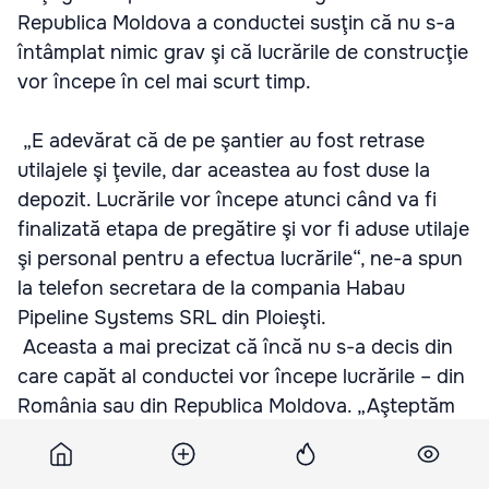
Republica Moldova a conductei susţin că nu s-a
întâmplat nimic grav şi că lucrările de construcţie
vor începe în cel mai scurt timp.
„E adevărat că de pe şantier au fost retrase
utilajele şi ţevile, dar aceastea au fost duse la
depozit. Lucrările vor începe atunci când va fi
finalizată etapa de pregătire şi vor fi aduse utilaje
şi personal pentru a efectua lucrările“, ne-a spun
la telefon secretara de la compania Habau
Pipeline Systems SRL din Ploieşti.
Aceasta a mai precizat că încă nu s-a decis din
care capăt al conductei vor începe lucrările – din
România sau din Republica Moldova. „Aşteptăm
să se decidă şi cine va construi trecerea sub râul
Prut.