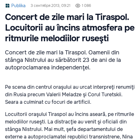
Publika
3 сентября 2013, 09:21
1 086
Concert de zile mari la Tiraspol.
Locuitorii au încins atmosfera pe
ritmurile melodiilor ruseşti
Concert de zile mari la Tiraspol. Oamenii din
stânga Nistrului au sărbătorit 23 de ani de la
autoproclamarea independenţei.
Pe scena din centrul oraşului au urcat interpreţi renumiţi
din Rusia precum Valerii Meladze şi Corul Turetskii.
Seara a culminat cu focuri de artificii.
Locuitorii oraşului Tiraspol au încins aseară, pe ritmurile
melodiilor ruseşti. La distracţie au venit şi oficiali din
stânga Nistrului. Mai mult, şefa departamentului de
externe a autoproclamatei republici transnistrene, Nina