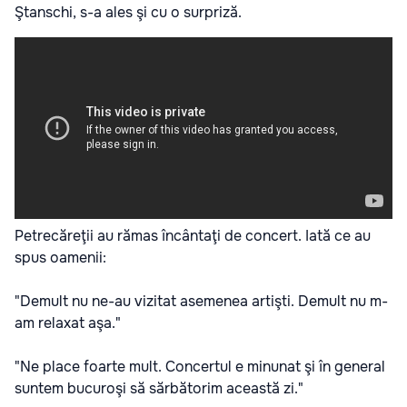
Ştanschi, s-a ales şi cu o surpriză.
Petrecăreţii au rămas încântaţi de concert. Iată ce au
spus oamenii:
"Demult nu ne-au vizitat asemenea artişti. Demult nu m-
am relaxat aşa."
"Ne place foarte mult. Concertul e minunat şi în general
suntem bucuroşi să sărbătorim această zi."