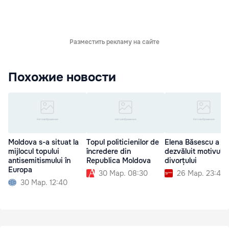
Разместить рекламу на сайте
Похожие новости
Moldova s-a situat la
Topul politicienilor de
Elena Băsescu a
mijlocul topului
încredere din
dezvăluit motivul
antisemitismului în
Republica Moldova
divorțului
Europa
30 Мар. 08:30
26 Мар. 23:40
30 Мар. 12:40