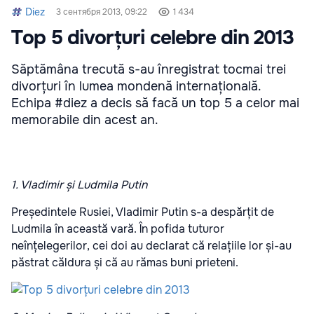
Diez
3 сентября 2013, 09:22
1 434
Top 5 divorțuri celebre din 2013
Săptămâna trecută s-au înregistrat tocmai trei
divorțuri în lumea mondenă internațională.
Echipa #diez a decis să facă un top 5 a celor mai
memorabile din acest an.
1. Vladimir și Ludmila Putin
Președintele Rusiei, Vladimir Putin s-a despărțit de
Ludmila în această vară. În pofida tuturor
neînțelegerilor, cei doi au declarat că relațiile lor și-au
păstrat căldura și că au rămas buni prieteni.