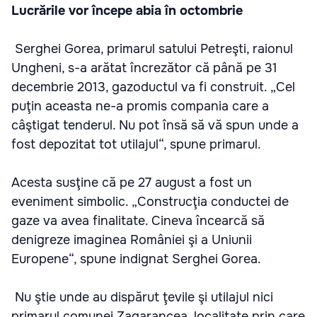
Lucrările vor începe abia în octombrie
Serghei Gorea, primarul satului Petreşti, raionul
Ungheni, s-a arătat încrezător că până pe 31
decembrie 2013, gazoductul va fi construit. „Cel
puţin aceasta ne-a promis compania care a
câştigat tenderul. Nu pot însă să vă spun unde a
fost depozitat tot utilajul“, spune primarul.
Acesta susţine că pe 27 august a fost un
eveniment simbolic. „Construcţia conductei de
gaze va avea finalitate. Cineva încearcă să
denigreze imaginea României şi a Uniunii
Europene“, spune indignat Serghei Gorea.
Nu ştie unde au dispărut ţevile şi utilajul nici
primarul comunei Zagarancea, localitate prin care