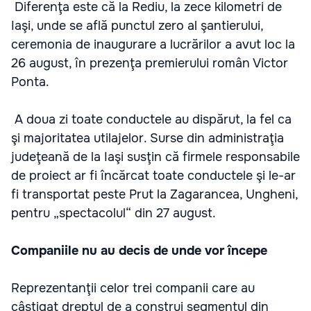
Diferenţa este că la Rediu, la zece kilometri de
Iaşi, unde se află punctul zero al şantierului,
ceremonia de inaugurare a lucrărilor a avut loc la
26 august, în prezenţa premierului român Victor
Ponta.
A doua zi toate conductele au dispărut, la fel ca
şi majoritatea utilajelor. Surse din administraţia
judeţeană de la Iaşi susţin că firmele responsabile
de proiect ar fi încărcat toate conductele şi le-ar
fi transportat peste Prut la Zagarancea, Ungheni,
pentru „spectacolul“ din 27 august.
Companiile nu au decis de unde vor începe
Reprezentanţii celor trei companii care au
câştigat dreptul de a construi segmentul din