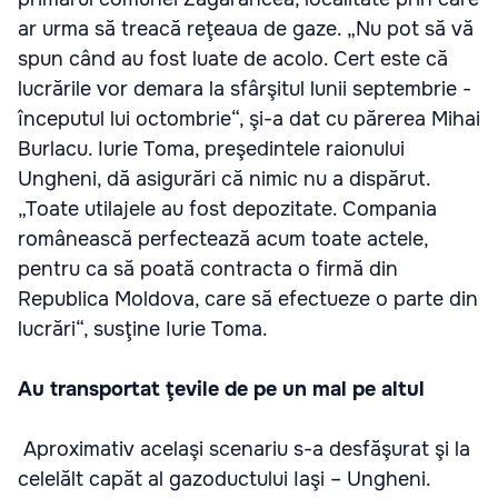
ar urma să treacă reţeaua de gaze. „Nu pot să vă
spun când au fost luate de acolo. Cert este că
lucrările vor demara la sfârşitul lunii septembrie -
începutul lui octombrie“, şi-a dat cu părerea Mihai
Burlacu. Iurie Toma, preşedintele raionului
Ungheni, dă asigurări că nimic nu a dispărut.
„Toate utilajele au fost depozitate. Compania
românească perfectează acum toate actele,
pentru ca să poată contracta o firmă din
Republica Moldova, care să efectueze o parte din
lucrări“, susţine Iurie Toma.
Au transportat ţevile de pe un mal pe altul
Aproximativ acelaşi scenariu s-a desfăşurat şi la
celelălt capăt al gazoductului Iaşi – Ungheni.