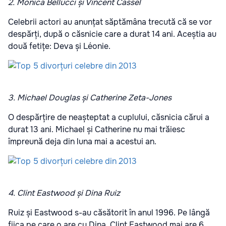
2. Monica Bellucci și Vincent Cassel
Celebrii actori au anunțat săptămâna trecută că se vor
despărți, după o căsnicie care a durat 14 ani. Aceștia au
două fetițe: Deva și Léonie.
3. Michael Douglas și Catherine Zeta-Jones
O despărțire de neașteptat a cuplului, căsnicia cărui a
durat 13 ani. Michael și Catherine nu mai trăiesc
împreună deja din luna mai a acestui an.
4. Clint Eastwood și Dina Ruiz
Ruiz și Eastwood s-au căsătorit în anul 1996. Pe lângă
fiica pe care o are cu Dina, Clint Eastwood mai are 6