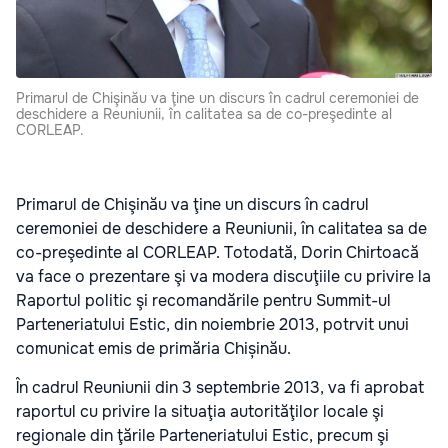
Primarul de Chişinău va ţine un discurs în cadrul ceremoniei de
deschidere a Reuniunii, în calitatea sa de co-preşedinte al
CORLEAP.
Primarul de Chişinău va ţine un discurs în cadrul
ceremoniei de deschidere a Reuniunii, în calitatea sa de
co-preşedinte al CORLEAP. Totodată, Dorin Chirtoacă
va face o prezentare şi va modera discuţiile cu privire la
Raportul politic şi recomandările pentru Summit-ul
Parteneriatului Estic, din noiembrie 2013, potrvit unui
comunicat emis de primăria Chișinău
.
În cadrul Reuniunii din 3 septembrie 2013, va fi aprobat
raportul cu privire la situaţia autorităţilor locale şi
regionale din ţările Parteneriatului Estic, precum şi