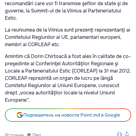
recomandări care vor fi transmise şefilor de state şi de
guverne, la Summit-ul de la Vilnius al Parteneriatului
Estic.
La reuniumea de la Vilnius sunt prezenţi reprezentanţi ai
Comitetului Regiunilor al UE, parlamentari europeni,
membri ai CORLEAP etc.
Amintim că Dorin Chirtoacă a fost ales în calitate de co-
preşedinte al Conferinţei Autorităţilor Regionale şi
Locale a Parteneriatului Estic (CORLEAP) la 31 mai 2012.
CORLEAP reprezintă un organ de lucru pe lângă
Comitetul Regiunilor al Uniunii Europene, cunoscut
drept „vocea autorităţilor locale la nivelul Uniunii
Europene”.
Подпишитесь на новости Point.md в Google
Источник
Diez