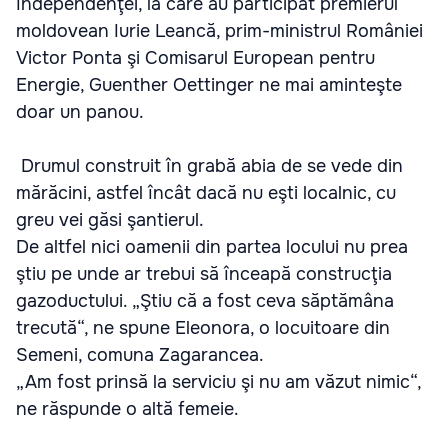
Independenţei, la care au participat premierul
moldovean Iurie Leancă, prim-ministrul României
Victor Ponta şi Comisarul European pentru
Energie, Guenther Oettinger ne mai aminteşte
doar un panou.
Drumul construit în grabă abia de se vede din
mărăcini, astfel încât dacă nu eşti localnic, cu
greu vei găsi şantierul.
De altfel nici oamenii din partea locului nu prea
ştiu pe unde ar trebui să înceapă construcţia
gazoductului. „Ştiu că a fost ceva săptămâna
trecută“, ne spune Eleonora, o locuitoare din
Semeni, comuna Zagarancea.
„Am fost prinsă la serviciu şi nu am văzut nimic“,
ne răspunde o altă femeie.