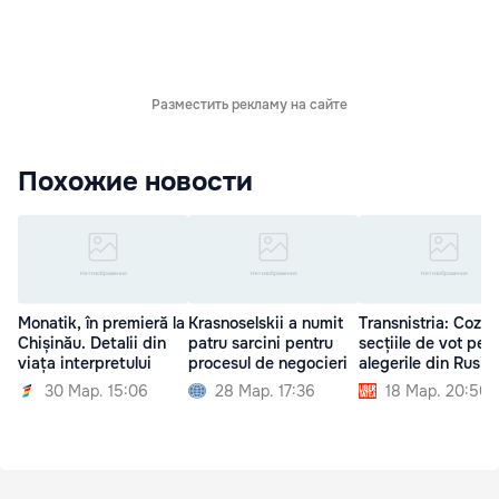
Разместить рекламу на сайте
Похожие новости
Monatik, în premieră la
Krasnoselskii a numit
Transnistria: Cozi şi
Chișinău. Detalii din
patru sarcini pentru
secțiile de vot pen
viața interpretului
procesul de negocieri
alegerile din Rusia
30 Мар. 15:06
28 Мар. 17:36
18 Мар. 20:50