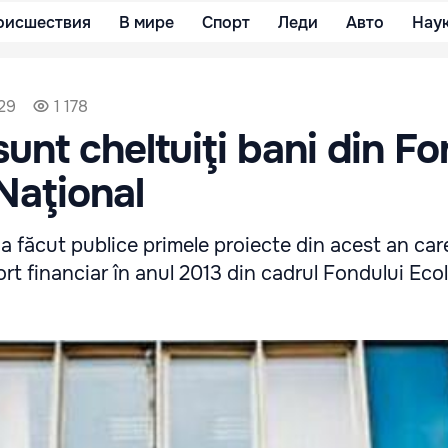
оисшествия
В мире
Спорт
Леди
Авто
Нау
:29
1 178
sunt cheltuiţi bani din Fo
Naţional
 a făcut publice primele proiecte din acest an car
rt financiar în anul 2013 din cadrul Fondului Eco