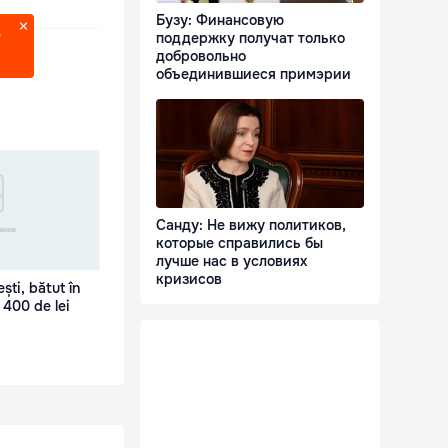
Бузу: Финансовую
поддержку получат только
?
добровольно
объединившиеся примэрии
Санду: Не вижу политиков,
которые справились бы
лучше нас в условиях
кризисов
ști, bătut în
 400 de lei