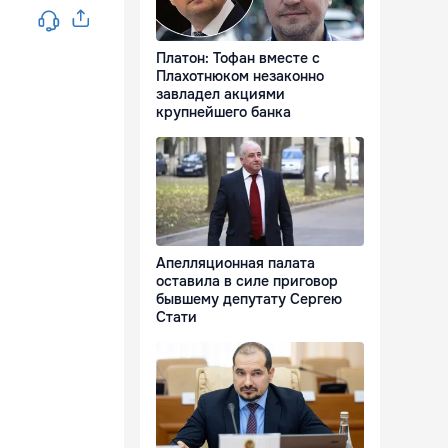
Платон: Тофан вместе с
Плахотнюком незаконно
завладел акциями
крупнейшего банка
Апелляционная палата
оставила в силе приговор
бывшему депутату Сергею
Стати