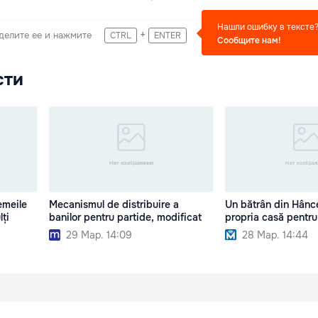
Нашли ошибку в тексте
+
делите ее и нажмите
CTRL
ENTER
Сообщите нам!
сти
emeile
Mecanismul de distribuire a
Un bătrân din Hânce
lți
banilor pentru partide, modificat
propria casă pentru
29 Мар. 14:09
28 Мар. 14:44