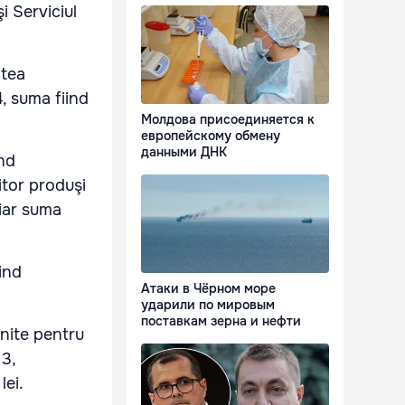
i Serviciul
atea
, suma fiind
Молдова присоединяется к
европейскому обмену
данными ДНК
ind
itor produşi
 iar suma
ind
Атаки в Чёрном море
ударили по мировым
поставкам зерна и нефти
Unite pentru
13,
lei.