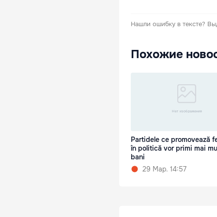
Нашли ошибку в тексте?
Вы
Похожие ново
Partidele ce promovează f
în politică vor primi mai mu
bani
29 Мар. 14:57