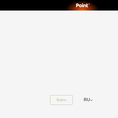
⌵
RU
Войти