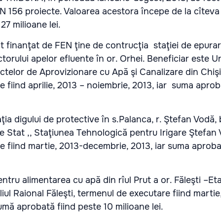
N 156 proiecte. Valoarea acestora începe de la cîteva m
27 milioane lei.
 finanţat de FEN ţine de contrucţia staţiei de epurar
ctorului apelor efluente în or. Orhei. Beneficiar este U
telor de Aprovizionare cu Apă şi Canalizare din Chiş
 fiind aprilie, 2013 – noiembrie, 2013, iar suma apro
ţia digului de protective în s.Palanca, r. Ştefan Vodă, 
e Stat ,, Staţiunea Tehnologică pentru Irigare Ştefan
 fiind martie, 2013-decembrie, 2013, iar suma aprobat
entru alimentarea cu apă din rîul Prut a or. Făleşti –Eta
liul Raional Făleşti, termenul de executare fiind martie
sumă aprobată fiind peste 10 milioane lei.