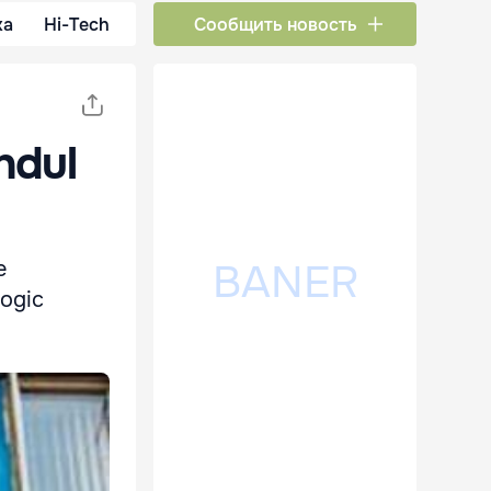
ка
Hi-Tech
Сообщить новость
ndul
e
logic