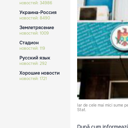
новостей:
34986
Украина-Россия
новостей:
8490
Землетрясение
новостей:
1009
Стадион
новостей:
119
Русский язык
новостей:
292
Хорошие новости
новостей:
1721
Iar de cele mai mici sume p
Stat.
După cum informează 