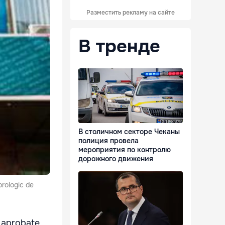
Разместить рекламу на сайте
В тренде
В столичном секторе Чеканы
полиция провела
мероприятия по контролю
дорожного движения
orologic de
 aprobate