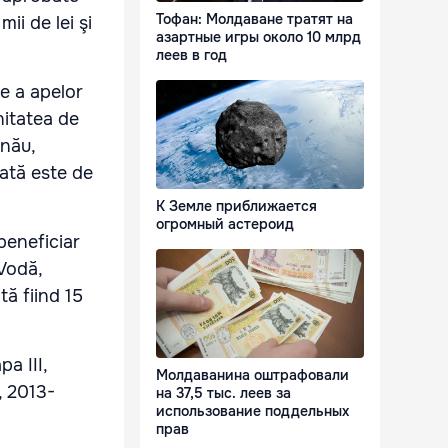
Тофан: Молдаване тратят на
ii de lei şi
азартные игры около 10 млрд
леев в год
e a apelor
nitatea de
inău,
bată este de
К Земле приближается
огромный астероид
beneficiar
 Vodă,
ă fiind 15
pa III,
Молдаванина оштрафовали
, 2013-
на 37,5 тыс. леев за
использование поддельных
прав