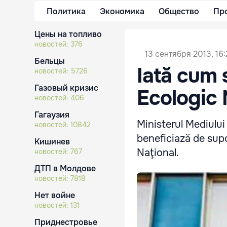
Политика
Экономика
Общество
Пр
Цены на топливо
новостей:
376
13 сентября 2013, 16
Бельцы
Iată cum 
новостей:
5726
Газовый кризис
Ecologic 
новостей:
406
Гагаузия
Ministerul Mediului
новостей:
10842
beneficiază de supo
Кишинев
Naţional.
новостей:
767
ДТП в Молдове
новостей:
7818
Нет войне
новостей:
131
Приднестровье