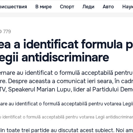
оисшествия
В мире
Спорт
Леди
Авто
Нау
779
a a identificat formula 
egii antidiscriminare
ernare au identificat o formulă acceptabilă pentr
are. Despre aceasta a comunicat ieri seara, în cadr
 TV, Speakerul Marian Lupu, lider al Partidului Dem
 identificat o formulă acceptabilă pentru votarea Legii antidiscrimina
in toate trei partide au discutat acest subiect. Noi am