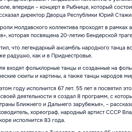
оле, впереди – концерт в Рыбнице, который состои
ассказал директор Дворца Республики Юрий Стажи
строли молдавского коллектива проходят в рамках 
в», которая посвящена 20-летию Бендерской траг
ил, что легендарный ансамбль народного танца в
же радушно, как и в Приднестровье.
ля входят фольклорные танцы и созданные на фол
еские сюиты и картины, а также танцы народов ми
том году исполнится 67 лет. 55 лет я посвятил эт
 своей деятельности я создал 8 программ, с кото
траны Ближнего и Дальнего зарубежья», – рассказ
оводитель, хореограф, народный артист СССР Вл
коре исполнится 83 года.