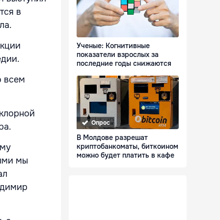
тся в
ла.
акции
Ученые: Когнитивные
показатели взрослых за
едии.
последние годы снижаются
о всем
ьклорной
Опрос
ра.
В Молдове разрешат
криптобанкоматы, биткоином
ому
можно будет платить в кафе
рыми мы
ал
адимир