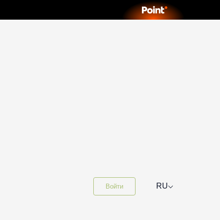
⌵
RU
Войти