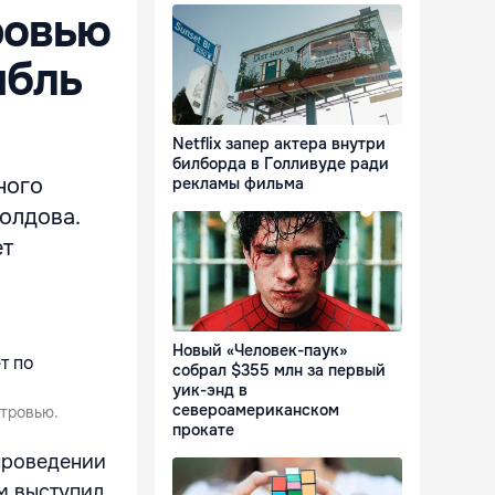
ровью
мбль
Netflix запер актера внутри
билборда в Голливуде ради
ного
рекламы фильма
олдова.
ет
Новый «Человек-паук»
собрал $355 млн за первый
уик-энд в
североамериканском
стровью.
прокате
проведении
м выступил