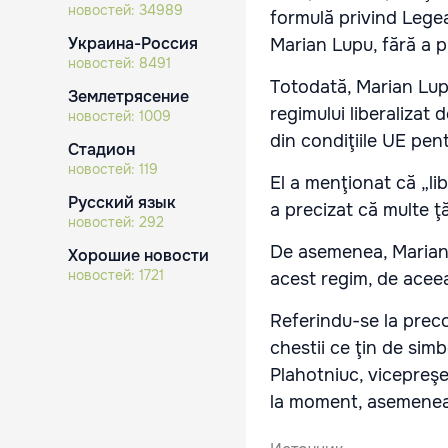
новостей:
34989
formulă privind Legea
Украина-Россия
Marian Lupu, fără a p
новостей:
8491
Totodată, Marian Lupu
Землетрясение
regimului liberalizat
новостей:
1009
din condiţiile UE pen
Стадион
новостей:
119
El a menţionat că „lib
Русский язык
a precizat că multe ţă
новостей:
292
De asemenea, Marian L
Хорошие новости
новостей:
1721
acest regim, de aceea 
Referindu-se la preco
chestii ce ţin de simbo
Plahotniuc, vicepreşed
la moment, asemenea 