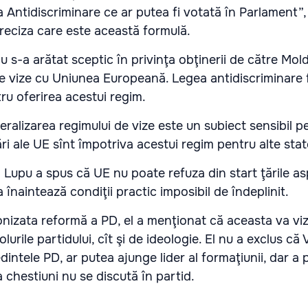
 Antidiscriminare ce ar putea fi votată în Parlament”,
reciza care este această formulă.
 s-a arătat sceptic în privinţa obţinerii de către Mol
 de vize cu Uniunea Europeană. Legea antidiscriminare
tru oferirea acestui regim.
eralizarea regimului de vize este un subiect sensibil p
ri ale UE sînt împotriva acestui regim pentru alte stat
upu a spus că UE nu poate refuza din start ţările asp
înaintează condiţii practic imposibil de îndeplinit.
nizata reformă a PD, el a menţionat că aceasta va viz
lurile partidului, cît şi de ideologie. El nu a exclus că 
intele PD, ar putea ajunge lider al formaţiunii, dar a 
chestiuni nu se discută în partid.