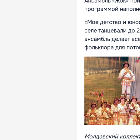
Ансамбль «Жок» прие
программой наполн
«Мое детство и юнос
селе танцевали до 2
ансамбль делает вс
фольклора для пото
Молдавский коллект