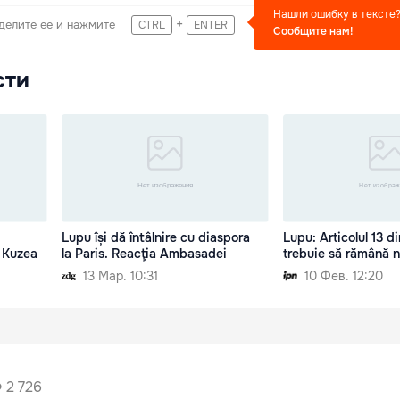
Нашли ошибку в тексте
+
делите ее и нажмите
CTRL
ENTER
Сообщите нам!
сти
Lupu își dă întâlnire cu diaspora
Lupu: Articolul 13 d
e Kuzea
la Paris. Reacţia Ambasadei
trebuie să rămână 
13 Мар. 10:31
10 Фев. 12:20
2 726