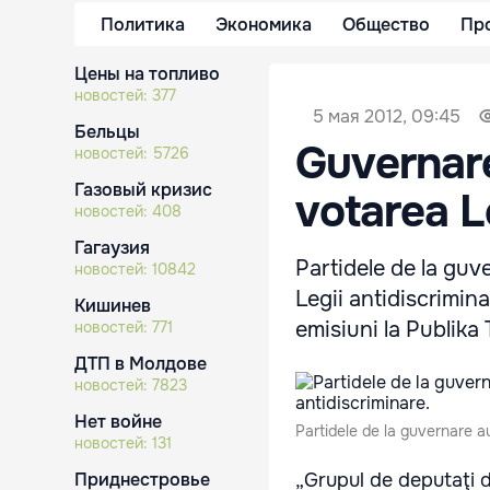
Политика
Экономика
Общество
Пр
Цены на топливо
новостей:
377
5 мая 2012, 09:45
Бельцы
Guvernare
новостей:
5726
Газовый кризис
votarea L
новостей:
408
Гагаузия
Partidele de la guv
новостей:
10842
Legii antidiscrimin
Кишинев
emisiuni la Publika
новостей:
771
ДТП в Молдове
новостей:
7823
Нет войне
Partidele de la guvernare au
новостей:
131
Приднестровье
„Grupul de deputaţi d