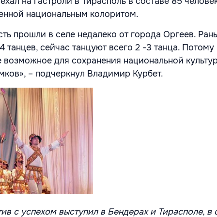
хал на гастроли в Тирасполь в составе 85 человек
енной национальным колоритом.
ть прошли в селе недалеко от города Оргеев. Рань
4 танцев, сейчас танцуют всего 2 -3 танца. Потому
е возможное для сохранения национальной культу
мков», – подчеркнул Владимир Курбет.
ив с успехом выступил в Бендерах и Тирасполе, в