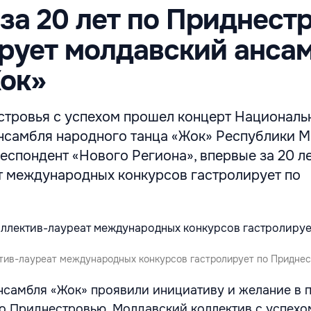
за 20 лет по Приднест
рует молдавский анса
ок»
стровья с успехом прошел концерт Националь
нсамбля народного танца «Жок» Республики М
еспондент «Нового Региона», впервые за 20 л
т международных конкурсов гастролирует по
ктив-лауреат международных конкурсов гастролирует по Придне
нсамбля «Жок» проявили инициативу и желание в 
по Приднестровью. Молдавский коллектив с успехо