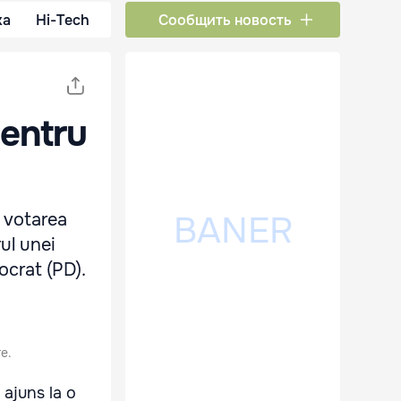
ка
Hi-Tech
Сообщить новость
pentru
u votarea
ul unei
ocrat (PD).
re.
 ajuns la o