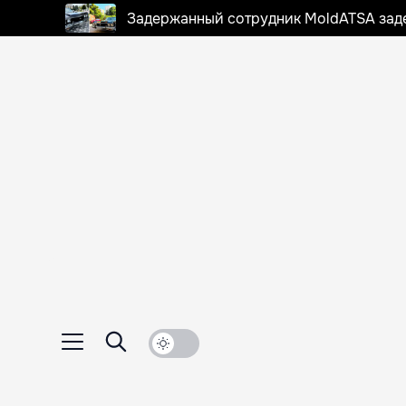
Задержанный сотрудник MoldATSA задек