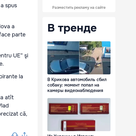
 a spus
Разместить рекламу на сайте
В тренде
dova a
 face parte
entru UE” şi
e.
irante la
В Крикова автомобиль сбил
собаку: момент попал на
камеры видеонаблюдения
a atît
Vlad
precizat că,