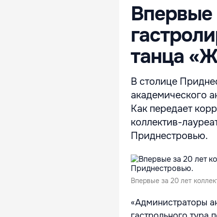
Впервые 
гастроли
танца «Ж
В столице Придне
академического а
Как передает корр
коллектив-лауреа
Приднестровью.
Bпервые за 20 лет колле
«Администраторы а
гастрольного тура 