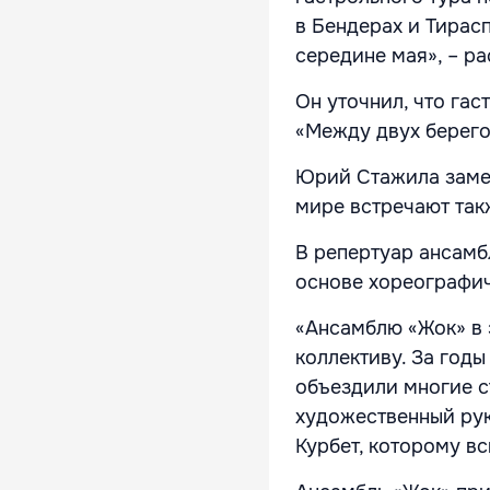
в Бендерах и Тирасп
середине мая», – р
Он уточнил, что га
«Между двух берего
Юрий Стажила замет
мире встречают так
В репертуар ансамб
основе хореографич
«Ансамблю «Жок» в э
коллективу. За годы
объездили многие с
художественный рук
Курбет, которому вс