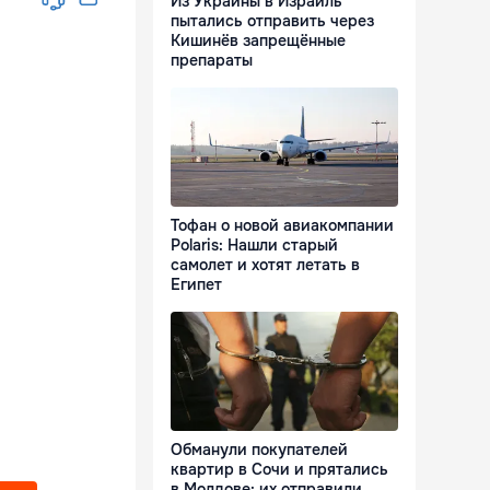
Из Украины в Израиль
пытались отправить через
Кишинёв запрещённые
препараты
Тофан о новой авиакомпании
Polaris: Нашли старый
самолет и хотят летать в
Египет
Обманули покупателей
квартир в Сочи и прятались
в Молдове: их отправили