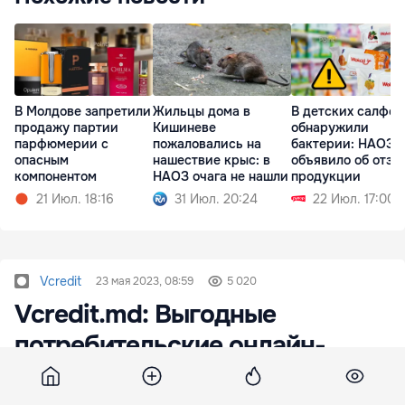
В Молдове запретили
Жильцы дома в
В детских салфет
продажу партии
Кишиневе
обнаружили
парфюмерии с
пожаловались на
бактерии: НАОЗ
опасным
нашествие крыс: в
объявило об отзы
компонентом
НАОЗ очага не нашли
продукции
21 Июл. 18:16
31 Июл. 20:24
22 Июл. 17:00
Vcredit
23 мая 2023, 08:59
5 020
Vcredit.md: Выгодные
потребительские онлайн-
кредиты и покупки в