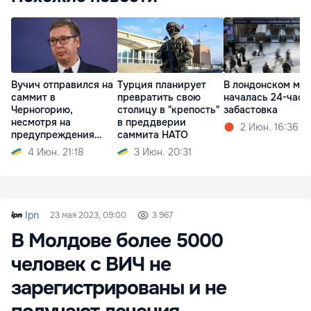
Вучич отправился на
Турция планирует
В лондонском ме
саммит в
превратить свою
началась 24-часо
Черногорию,
столицу в "крепость"
забастовка
несмотря на
в преддверии
2 Июн. 16:36
предупреждения
саммита НАТО
разведки
4 Июн. 21:18
3 Июн. 20:31
Ipn
23 мая 2023, 09:00
3 967
В Молдове более 5000
человек с ВИЧ не
зарегистрированы и не