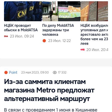
НЦБК проводит
По делу MoldATSA
НЦБК возбудило 
обыски в MoldATSA
задержаны три
уголовных дел и
человека
арестовало акти
23 Июл. 09:24
более чем на 236
23 Июл. 12:22
леев
20 Июл. 20:43
Point
23 мая 2023, 09:00
17 332
Из-за саммита клиентам
магазина Metro предложат
альтернативный маршрут
В связи с проведением 1 июня в Кишиневе