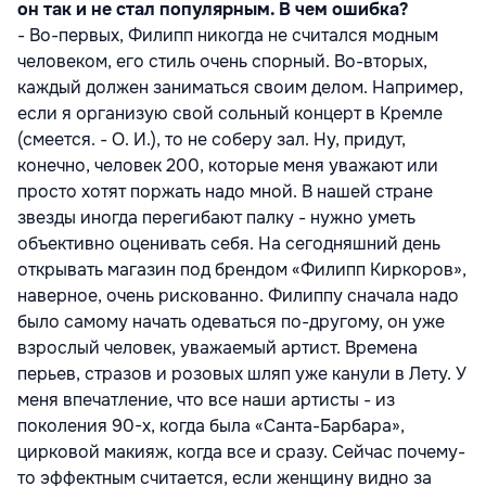
он так и не стал популярным. В чем ошибка?
- Во-первых, Филипп никогда не считался модным
человеком, его стиль очень спорный. Во-вторых,
каждый должен заниматься своим делом. Например,
если я организую свой сольный концерт в Кремле
(смеется. - О. И.), то не соберу зал. Ну, придут,
конечно, человек 200, которые меня уважают или
просто хотят поржать надо мной. В нашей стране
звезды иногда перегибают палку - нужно уметь
объективно оценивать себя. На сегодняшний день
открывать магазин под брендом «Филипп Киркоров»,
наверное, очень рискованно. Филиппу сначала надо
было самому начать одеваться по-другому, он уже
взрослый человек, уважаемый артист. Времена
перьев, стразов и розовых шляп уже канули в Лету. У
меня впечатление, что все наши артисты - из
поколения 90-х, когда была «Санта-Барбара»,
цирковой макияж, когда все и сразу. Сейчас почему-
то эффектным считается, если женщину видно за