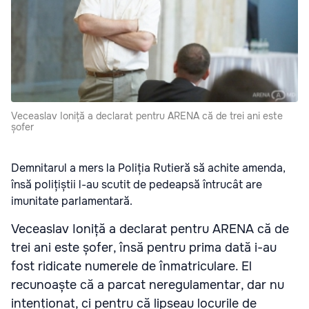
Veceaslav Ioniță a declarat pentru ARENA că de trei ani este
șofer
Demnitarul a mers la Poliția Rutieră să achite amenda,
însă polițiștii l-au scutit de pedeapsă întrucât are
imunitate parlamentară.
Veceaslav Ioniță a declarat pentru ARENA că de
trei ani este șofer, însă pentru prima dată i-au
fost ridicate numerele de înmatriculare. El
recunoaște că a parcat neregulamentar, dar nu
intenționat, ci pentru că lipseau locurile de