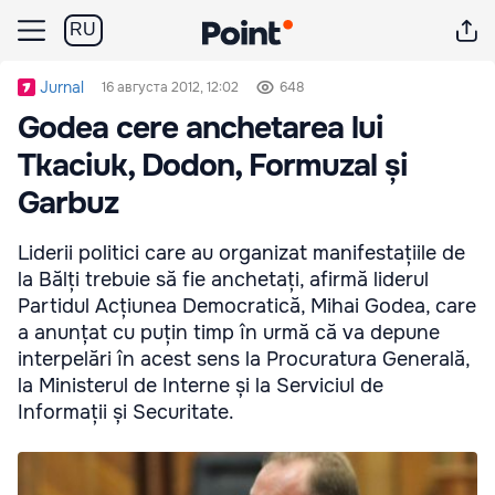
RU
Jurnal
16 августа 2012, 12:02
648
Godea cere anchetarea lui
Tkaciuk, Dodon, Formuzal și
Garbuz
Liderii politici care au organizat manifestațiile de
la Bălți trebuie să fie anchetați, afirmă liderul
Partidul Acțiunea Democratică, Mihai Godea, care
a anunțat cu puțin timp în urmă că va depune
interpelări în acest sens la Procuratura Generală,
la Ministerul de Interne și la Serviciul de
Informații și Securitate.