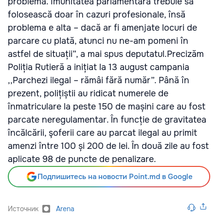
problemă. Imunitatea parlamentară trebuie să
folosească doar în cazuri profesionale, însă
problema e alta – dacă ar fi amenjate locuri de
parcare cu plată, atunci nu ne-am pomeni în
astfel de situații”, a mai spus deputatul.Precizăm
Poliția Rutieră a inițiat la 13 august campania
,,Parchezi ilegal – rămâi fără număr”. Până în
prezent, polițiștii au ridicat numerele de
înmatriculare la peste 150 de mașini care au fost
parcate neregulamentar. În funcție de gravitatea
încălcării, şoferii care au parcat ilegal au primit
amenzi între 100 și 200 de lei. În două zile au fost
aplicate 98 de puncte de penalizare.
Подпишитесь на новости Point.md в Google
Источник
Arena