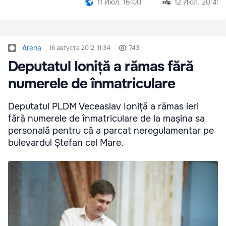
11 Июл. 16:00
12 Июл. 20:45
Arena
16 августа 2012, 11:34
743
Deputatul Ioniță a rămas fără
numerele de înmatriculare
Deputatul PLDM Veceaslav Ioniță a rămas ieri
fără numerele de înmatriculare de la mașina sa
personală pentru că a parcat neregulamentar pe
bulevardul Ștefan cel Mare.