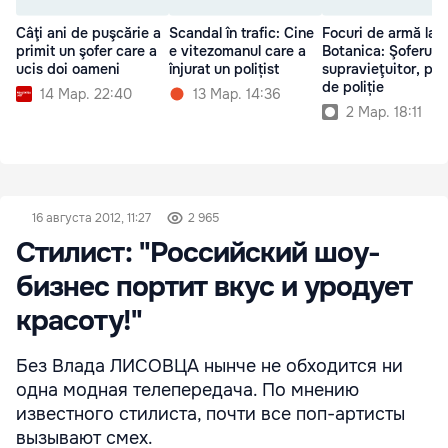
Câţi ani de puşcărie a
Scandal în trafic: Cine
Focuri de armă la
primit un şofer care a
e vitezomanul care a
Botanica: Şoferul
ucis doi oameni
înjurat un polițist
supravieţuitor, păz
de poliție
14 Мар. 22:40
13 Мар. 14:36
2 Мар. 18:11
16 августа 2012, 11:27
2 965
Стилист: "Российский шоу-
бизнес портит вкус и уродует
красоту!"
Без Влада ЛИСОВЦА нынче не обходится ни
одна модная телепередача. По мнению
известного стилиста, почти все поп-артисты
вызывают смех.