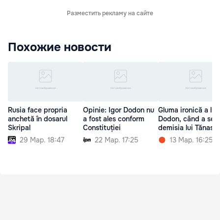
Разместить рекламу на сайте
Похожие новости
Rusia face propria
Opinie: Igor Dodon nu
Gluma ironică a lui
anchetă în dosarul
a fost ales conform
Dodon, când a sem
Skripal
Constituției
demisia lui Tănase
29 Мар. 18:47
22 Мар. 17:25
13 Мар. 16:25