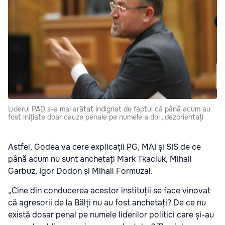
Liderul PAD s-a mai arătat indignat de faptul că până acum au
fost inițiate doar cauze penale pe numele a doi „dezorientați
Astfel, Godea va cere explicații PG, MAI și SIS de ce
până acum nu sunt anchetați Mark Tkaciuk, Mihail
Garbuz, Igor Dodon și Mihail Formuzal.
„Cine din conducerea acestor instituții se face vinovat
că agresorii de la Bălți nu au fost anchetați? De ce nu
există dosar penal pe numele liderilor politici care și-au