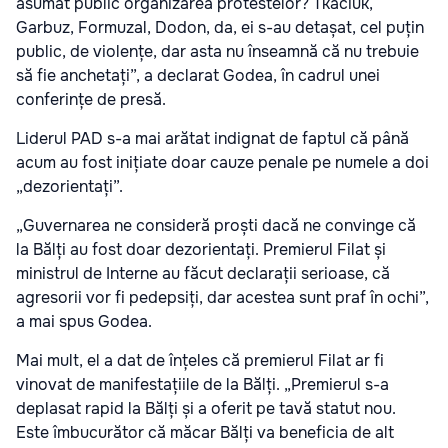
asumat public organizarea protestelor? Tkaciuk,
Garbuz, Formuzal, Dodon, da, ei s-au detașat, cel puțin
public, de violențe, dar asta nu înseamnă că nu trebuie
să fie anchetați”, a declarat Godea, în cadrul unei
conferințe de presă.
Liderul PAD s-a mai arătat indignat de faptul că până
acum au fost inițiate doar cauze penale pe numele a doi
„dezorientați”.
„Guvernarea ne consideră proști dacă ne convinge că
la Bălți au fost doar dezorientați. Premierul Filat și
ministrul de Interne au făcut declarații serioase, că
agresorii vor fi pedepsiți, dar acestea sunt praf în ochi”,
a mai spus Godea.
Mai mult, el a dat de înțeles că premierul Filat ar fi
vinovat de manifestațiile de la Bălți. „Premierul s-a
deplasat rapid la Bălți și a oferit pe tavă statut nou.
Este îmbucurător că măcar Bălți va beneficia de alt