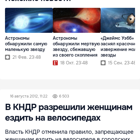
Астрономы
Астрономы
«Джеймс Уэбб»
обнаружили самую
обнаружили мертвую
заснял красочное
маленькую звезду
звезду, сбежавшую
извержение моло
из своего скопления
звезды
21 Фев. 23:48
18 Окт. 23:48
15 Сен. 23:48
16 августа 2012, 11:22
6 503
В КНДР разрешили женщинам
ездить на велосипедах
Власть КНДР отменила правило, запрещающее
женщинам ездить на велосипеде в городских