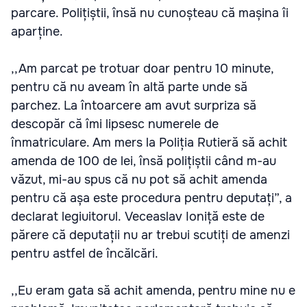
parcare. Polițiștii, însă nu cunoșteau că mașina îi
aparține.
,,Am parcat pe trotuar doar pentru 10 minute,
pentru că nu aveam în altă parte unde să
parchez. La întoarcere am avut surpriza să
descopăr că îmi lipsesc numerele de
înmatriculare. Am mers la Poliția Rutieră să achit
amenda de 100 de lei, însă polițiștii când m-au
văzut, mi-au spus că nu pot să achit amenda
pentru că așa este procedura pentru deputați”, a
declarat legiuitorul. Veceaslav Ioniță este de
părere că deputații nu ar trebui scutiți de amenzi
pentru astfel de încălcări.
,,Eu eram gata să achit amenda, pentru mine nu e