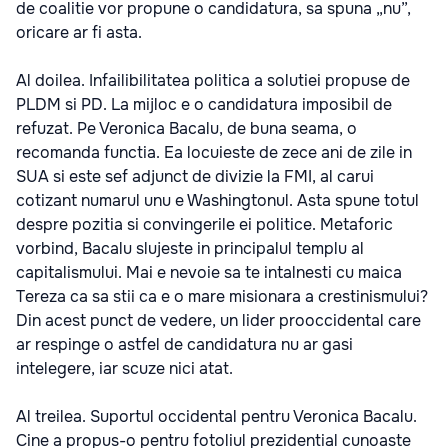
de coalitie vor propune o candidatura, sa spuna „nu”,
oricare ar fi asta.
Al doilea. Infailibilitatea politica a solutiei propuse de
PLDM si PD. La mijloc e o candidatura imposibil de
refuzat. Pe Veronica Bacalu, de buna seama, o
recomanda functia. Ea locuieste de zece ani de zile in
SUA si este sef adjunct de divizie la FMI, al carui
cotizant numarul unu e Washingtonul. Asta spune totul
despre pozitia si convingerile ei politice. Metaforic
vorbind, Bacalu slujeste in principalul templu al
capitalismului. Mai e nevoie sa te intalnesti cu maica
Tereza ca sa stii ca e o mare misionara a crestinismului?
Din acest punct de vedere, un lider prooccidental care
ar respinge o astfel de candidatura nu ar gasi
intelegere, iar scuze nici atat.
Al treilea. Suportul occidental pentru Veronica Bacalu.
Cine a propus-o pentru fotoliul prezidential cunoaste