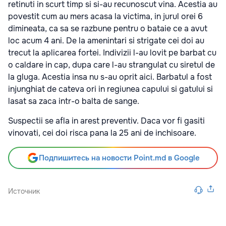
retinuti in scurt timp si si-au recunoscut vina. Acestia au
povestit cum au mers acasa la victima, in jurul orei 6
dimineata, ca sa se razbune pentru o bataie ce a avut
loc acum 4 ani. De la amenintari si strigate cei doi au
trecut la aplicarea fortei. Indivizii l-au lovit pe barbat cu
o caldare in cap, dupa care l-au strangulat cu siretul de
la gluga. Acestia insa nu s-au oprit aici. Barbatul a fost
injunghiat de cateva ori in regiunea capului si gatului si
lasat sa zaca intr-o balta de sange.
Suspectii se afla in arest preventiv. Daca vor fi gasiti
vinovati, cei doi risca pana la 25 ani de inchisoare.
Подпишитесь на новости Point.md в Google
Источник