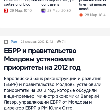
Ce au făcut noaptea în
adormiţi la volan, pe
politicilor este ca
curtea unui bloc
contrasens
tinerii să munceas
acasă
29 Мар. 10:10
28 Мар. 20:30
28 Мар. 18:45
Pan
28 февраля 2012, 12:42
711
ЕБРР и правительство
Молдовы установили
приоритеты на 2012 год
Европейский банк реконструкции и развития
(ЕБРР) и правительство Молдовы установили
приоритеты на 2012 год, которые обсудили
вице-премьер, министр экономики Валерий
Лазэр, управляющий ЕБРР от Молдовы и
директор ЕБРР в РМ Юлия Отто.