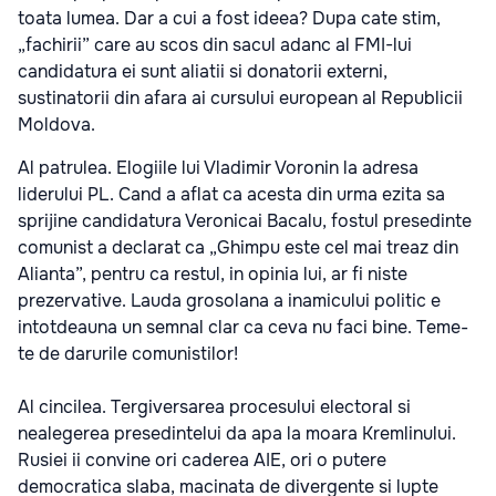
toata lumea. Dar a cui a fost ideea? Dupa cate stim,
„fachirii” care au scos din sacul adanc al FMI-lui
candidatura ei sunt aliatii si donatorii externi,
sustinatorii din afara ai cursului european al Republicii
Moldova.
Al patrulea. Elogiile lui Vladimir Voronin la adresa
liderului PL. Cand a aflat ca acesta din urma ezita sa
sprijine candidatura Veronicai Bacalu, fostul presedinte
comunist a declarat ca „Ghimpu este cel mai treaz din
Alianta”, pentru ca restul, in opinia lui, ar fi niste
prezervative. Lauda grosolana a inamicului politic e
intotdeauna un semnal clar ca ceva nu faci bine. Teme-
te de darurile comunistilor!
Al cincilea. Tergiversarea procesului electoral si
nealegerea presedintelui da apa la moara Kremlinului.
Rusiei ii convine ori caderea AIE, ori o putere
democratica slaba, macinata de divergente si lupte