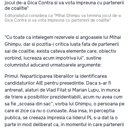
Editorialistul considera ca "Mihai Ghimpu va termina jocul de-a
Gica Contra si va vota impreuna cu partenerii de coalitie"
"Cu toate ca intelegem rezervele si angoasele lui Mihai
Ghimpu, dar si pozitia-i critica luata fata de partenerii
sai de coalitie, exista cateva elemente care, obiectiv
vorbind, lucreaza acum impotriva lui", sustine
columnistul aducand urmatoarele argumente:
Primul. Neparticiparea liberalilor la identificarea
candidaturilor AIE pentru presedintie. Daca s-ar fi
antrenat, alaturi de Vlad Filat si Marian Lupu, in munca
de triere a posibililor prezidentiabili, acum nu avea cum
sa fie „scoasa din sac”, vorba lui Ghimpu, o persoana pe
care el zice ca nu o cunoaste. Asa insa, in perceptia
publica, se creeaza impresia ca liderul PL s-a dat la o
parte in mod deliberat ca, in momentul in care partenerii