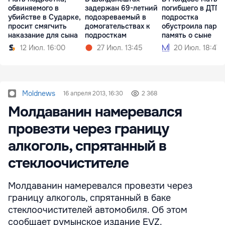
обвиняемого в
задержан 69-летний
погибшего в ДТП
убийстве в Сударке,
подозреваемый в
подростка
просит смягчить
домогательствах к
обустроила парк 
наказание для сына
подросткам
память о сыне
12 Июл. 16:00
27 Июл. 13:45
20 Июл. 18:47
Moldnews
16 апреля 2013, 16:30
2 368
Молдаванин намеревался
провезти через границу
алкоголь, спрятанный в
стеклоочистителе
Молдаванин намеревался провезти через
границу алкоголь, спрятанный в баке
стеклоочистителей автомобиля. Об этом
сообщает румынское издание EVZ.