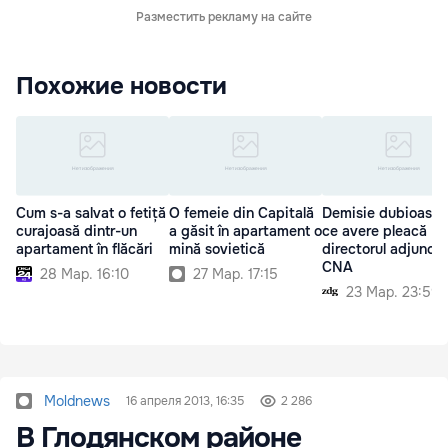
Разместить рекламу на сайте
Похожие новости
Cum s-a salvat o fetiță
O femeie din Capitală
Demisie dubioasă:
curajoasă dintr-un
a găsit în apartament o
ce avere pleacă
apartament în flăcări
mină sovietică
directorul adjunct 
CNA
28 Мар. 16:10
27 Мар. 17:15
23 Мар. 23:59
Moldnews
16 апреля 2013, 16:35
2 286
В Глодянском районе