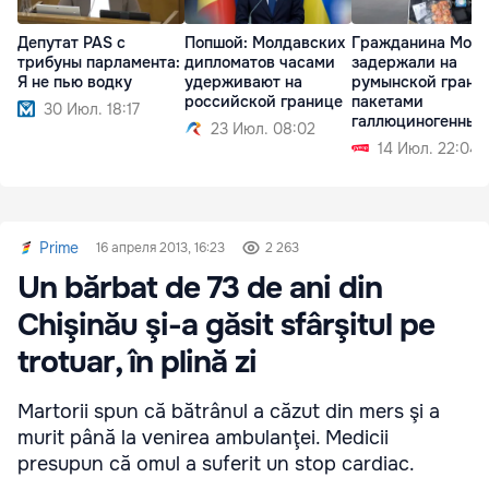
Депутат PAS с
Попшой: Молдавских
Гражданина Мол
трибуны парламента:
дипломатов часами
задержали на
Я не пью водку
удерживают на
румынской грани
российской границе
пакетами
30 Июл. 18:17
галлюциногенных
23 Июл. 08:02
грибов
14 Июл. 22:04
Prime
16 апреля 2013, 16:23
2 263
Un bărbat de 73 de ani din
Chişinău şi-a găsit sfârşitul pe
trotuar, în plină zi
Martorii spun că bătrânul a căzut din mers şi a
murit până la venirea ambulanţei. Medicii
presupun că omul a suferit un stop cardiac.