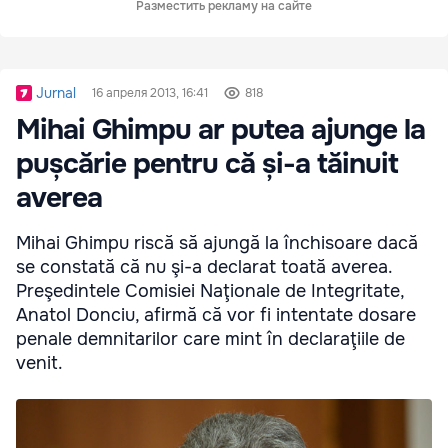
Разместить рекламу на сайте
Jurnal
16 апреля 2013, 16:41
818
Mihai Ghimpu ar putea ajunge la
pușcărie pentru că și-a tăinuit
averea
Mihai Ghimpu riscă să ajungă la închisoare dacă
se constată că nu şi-a declarat toată averea.
Preşedintele Comisiei Naţionale de Integritate,
Anatol Donciu, afirmă că vor fi intentate dosare
penale demnitarilor care mint în declaraţiile de
venit.