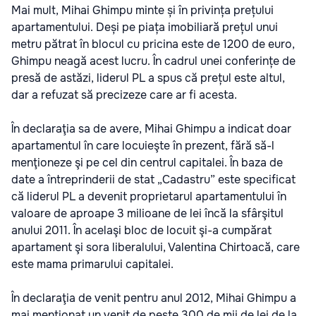
Mai mult, Mihai Ghimpu minte și în privința prețului
apartamentului. Deși pe piața imobiliară prețul unui
metru pătrat în blocul cu pricina este de 1200 de euro,
Ghimpu neagă acest lucru. În cadrul unei conferințe de
presă de astăzi, liderul PL a spus că prețul este altul,
dar a refuzat să precizeze care ar fi acesta.
În declaraţia sa de avere, Mihai Ghimpu a indicat doar
apartamentul în care locuieşte în prezent, fără să-l
menţioneze şi pe cel din centrul capitalei. În baza de
date a întreprinderii de stat „Cadastru” este specificat
că liderul PL a devenit proprietarul apartamentului în
valoare de aproape 3 milioane de lei încă la sfârşitul
anului 2011. În acelaşi bloc de locuit şi-a cumpărat
apartament şi sora liberalului, Valentina Chirtoacă, care
este mama primarului capitalei.
În declaraţia de venit pentru anul 2012, Mihai Ghimpu a
mai menţionat un venit de peste 300 de mii de lei de la