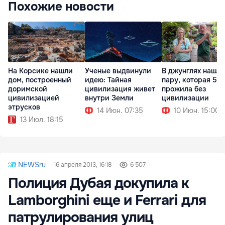
Похожие новости
На Корсике нашли
Ученые выдвинули
В джунглях нашли
дом, построенный
идею: Тайная
пару, которая 50 
доримской
цивилизация живет
прожила без
цивилизацией
внутри Земли
цивилизации
этрусков
14 Июн. 07:35
10 Июн. 15:00
13 Июл. 18:15
NEWSru
16 апреля 2013, 16:18
6 507
Полиция Дубая докупила к
Lamborghini еще и Ferrari для
патрулирования улиц