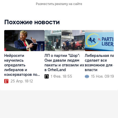
Разместить рекламу на сайте
Похожие новости
Нейросети
ЛП о партии "Шор":
Либеральная пар
научились
Они давали людям
сделает все
определять
пакеты и отвозили их
возможное для с
либералов и
в OrheiLand
власти
консерваторов по
1 Фев. 18:55
15 Ноя. 09:19
фото
25 Апр. 18:12