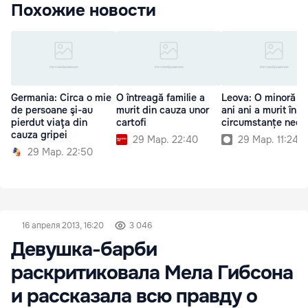
Похожие новости
Germania: Circa o mie
O întreagă familie a
Leova: O minoră d
de persoane şi-au
murit din cauza unor
ani ani a murit în
pierdut viaţa din
cartofi
circumstanțe necla
cauza gripei
29 Мар. 22:40
29 Мар. 11:24
29 Мар. 22:50
16 апреля 2013, 16:20
3 046
Девушка-барби
раскритиковала Мела Гибсона
и рассказала всю правду о