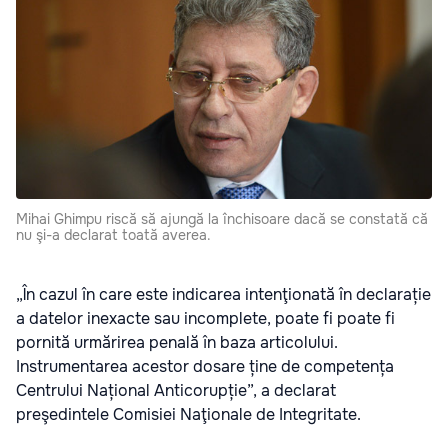
Mihai Ghimpu riscă să ajungă la închisoare dacă se constată că
nu şi-a declarat toată averea.
„În cazul în care este indicarea intenţionată în declarație
a datelor inexacte sau incomplete, poate fi poate fi
pornită urmărirea penală în baza articolului.
Instrumentarea acestor dosare ține de competența
Centrului Național Anticorupție”, a declarat
preşedintele Comisiei Naţionale de Integritate.