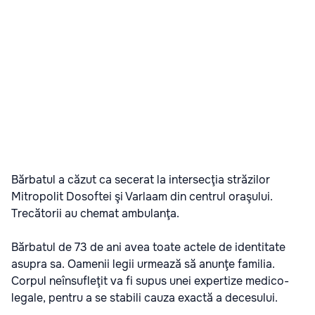
Bărbatul a căzut ca secerat la intersecţia străzilor
Mitropolit Dosoftei şi Varlaam din centrul oraşului.
Trecătorii au chemat ambulanţa.
Bărbatul de 73 de ani avea toate actele de identitate
asupra sa. Oamenii legii urmează să anunţe familia.
Corpul neînsufleţit va fi supus unei expertize medico-
legale, pentru a se stabili cauza exactă a decesului.