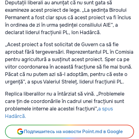
Deputații liberali au anunțat că nu sunt gata să
examineze acest proiect de lege. „La ședința Biroului
Permanent a fost clar spus că acest proiect va fi înclus
în ordinea de zi în urma ședinței consiliului AIE”, a
declarat liderul fracțiunii PL, Ion Hadârcă.
„Acest proiect a fost solicitat de Guvern ca să fie
aprobat fără tergeversări. Reprezentantul PL în Comisia
pentru agricultură a susținut acest proiect. Sper ca pe
viitor coordonarea în această fracțiune să fie mai bună.
Păcat că nu putem azi să-l adoptăm, pentru că este o
urgență”, a spus Valeriul Streleț, liderul fracțiunii PL.
Replica liberalilor nu a întârziat să vină. „Problemele
care țin de coordonările în cadrul unei fracțiuni sunt
problemele interne ale acestei fracțiuni”,
a spus
Hadârcă.
Подпишитесь на новости Point.md в Google