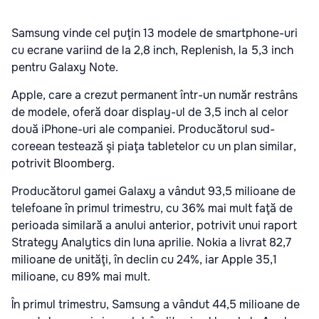
Samsung vinde cel puţin 13 modele de smartphone-uri
cu ecrane variind de la 2,8 inch, Replenish, la 5,3 inch
pentru Galaxy Note.
Apple, care a crezut permanent într-un număr restrâns
de modele, oferă doar display-ul de 3,5 inch al celor
două iPhone-uri ale companiei. Producătorul sud-
coreean testează şi piaţa tabletelor cu un plan similar,
potrivit Bloomberg.
Producătorul gamei Galaxy a vândut 93,5 milioane de
telefoane în primul trimestru, cu 36% mai mult faţă de
perioada similară a anului anterior, potrivit unui raport
Strategy Analytics din luna aprilie. Nokia a livrat 82,7
milioane de unităţi, în declin cu 24%, iar Apple 35,1
milioane, cu 89% mai mult.
În primul trimestru, Samsung a vândut 44,5 milioane de