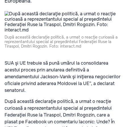
Europeană.
După această declaraţie politică, a urmat o reacţie curioasă a
reprezentantului special al preşedintelui Federaţiei Ruse la
Tiraspol, Dmitri Rogozin. Foto: interact.md
SUA şi UE trebuie să pună umărul la consolidarea
acestui proces prin anularea definitivă a
amendamentului Jackson-Vanik şi iniţierea negocierilor
oficiale privind aderarea Moldovei la UE”, a declarat
senatorul.
După această declaraţie politică, a urmat o reacţie
curioasă a reprezentantului special al preşedintelui
Federaţiei Ruse la Tiraspol, Dmitri Rogozin, care a
plasat pe Facebook un comentariu laconic: Unde? În