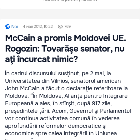
Noi
4 мая 2012, 10:22
769
McCain a promis Moldovei UE.
Rogozin: Tovarăşe senator, nu
aţi încurcat nimic?
În cadrul discursului susţinut, pe 2 mai, la
Universitatea din Vilnius, senatorul american
John McCain a făcut o declaraţie referitoare la
Moldova. “În Moldova, Alianţa pentru Integrare
Europeană a ales, în sfîrşit, după 917 zile,
preşedintele ţării. Acum, Guvernul şi Parlamentul
vor continua activitatea comună în vederea
aprofundării reformelor democratice şi
economice spre calea integrării în Uniunea