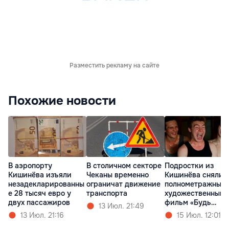
Разместить рекламу на сайте
Похожие новости
В аэропорту
В столичном секторе
Подростки из
Кишинёва изъяли
Чеканы временно
Кишинёва сняли
незадекларированны
ограничат движение
полнометражный
е 28 тысяч евро у
транспорта
художественный
двух пассажиров
фильм «Будь
13 Июл. 21:49
Золотым»
13 Июл. 21:16
15 Июл. 12:01