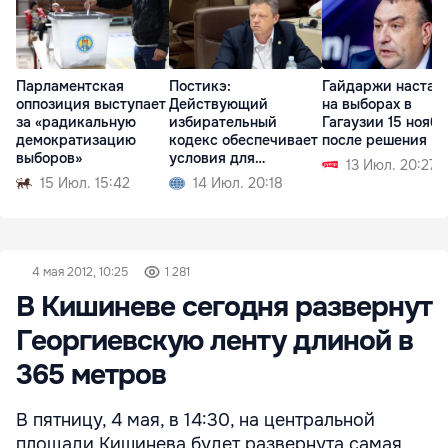
Парламентская
Постикэ:
Гайдаржи настаи
оппозиция выступает
Действующий
на выборах в
за «радикальную
избирательный
Гагаузии 15 ноябр
демократизацию
кодекс обеспечивает
после решения К
выборов»
условия для
13 Июл. 20:27
свободных выборов
15 Июл. 15:42
14 Июл. 20:18
4 мая 2012, 10:25
1 281
В Кишиневе сегодня развернут
Георгиевскую ленту длиной в
365 метров
В пятницу, 4 мая, в 14:30, на центральной
площади Кишинева будет развернута самая