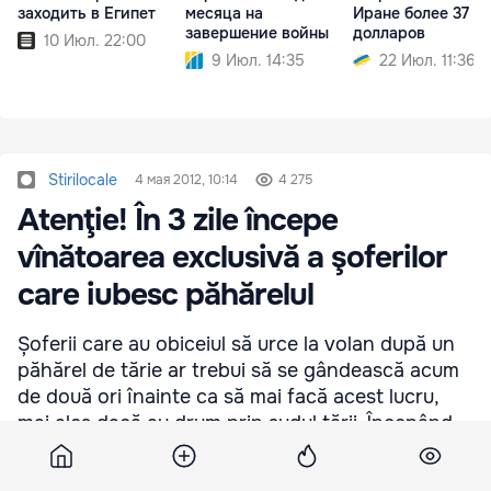
заходить в Египет
месяца на
Иране более 37 м
завершение войны
долларов
10 Июл. 22:00
9 Июл. 14:35
22 Июл. 11:36
Stirilocale
4 мая 2012, 10:14
4 275
Atenţie! În 3 zile începe
vînătoarea exclusivă a şoferilor
care iubesc păhărelul
Șoferii care au obiceiul să urce la volan după un
păhărel de tărie ar trebui să se gândească acum
de două ori înainte ca să mai facă acest lucru,
mai ales dacă au drum prin sudul țării. Începând
cu data de 7 mai, agenții rutieri din Cahul vor
începe o operațiune specială pentru depistarea și