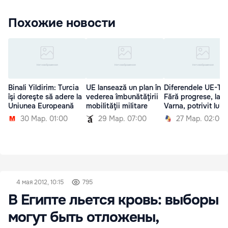
Похожие новости
Binali Yildirim: Turcia
UE lansează un plan în
Diferendele UE-Tur
îşi doreşte să adere la
vederea îmbunătăţirii
Fără progrese, la
Uniunea Europeană
mobilităţii militare
Varna, potrivit lui 
30 Мар. 01:00
29 Мар. 07:00
27 Мар. 02:00
4 мая 2012, 10:15
795
В Египте льется кровь: выборы
могут быть отложены,