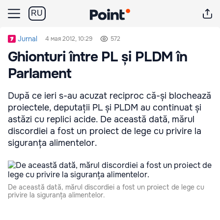
RU
Jurnal
4 мая 2012, 10:29
572
Ghionturi între PL și PLDM în
Parlament
După ce ieri s-au acuzat reciproc că-și blochează
proiectele, deputații PL și PLDM au continuat și
astăzi cu replici acide. De această dată, mărul
discordiei a fost un proiect de lege cu privire la
siguranța alimentelor.
De această dată, mărul discordiei a fost un proiect de lege cu
privire la siguranța alimentelor.