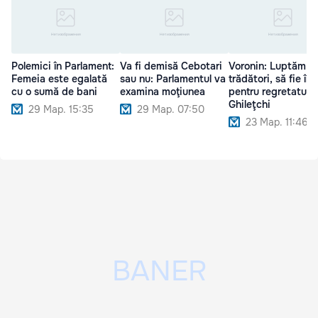
Polemici în Parlament:
Va fi demisă Cebotari
Voronin: Luptăm c
Femeia este egalată
sau nu: Parlamentul va
trădători, să fie înț
cu o sumă de bani
examina moţiunea
pentru regretatul
Ghileţchi
29 Мар. 15:35
29 Мар. 07:50
23 Мар. 11:46