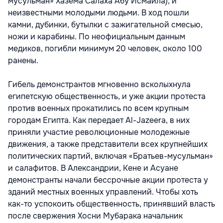
мусульман» Хазема Салаха Абу Исмаила), и
неизвестными молодыми людьми. В ход пошли
камни, дубинки, бутылки с зажигательной смесью,
ножи и карабины. По неофициальным данным
медиков, погибли минимум 20 человек, около 100
ранены.
Гибель демонстрантов мгновенно всколыхнула
египетскую общественность, и уже акции протеста
против военных прокатились по всем крупным
городам Египта. Как передает Al-Jazeera, в них
приняли участие революционные молодежные
движения, а также представители всех крупнейших
политических партий, включая «Братьев-мусульман»
и салафитов. В Александрии, Кене и Асуане
демонстранты начали бессрочные акции протеста у
зданий местных военных управлений. Чтобы хоть
как-то успокоить общественность, принявший власть
после свержения Хосни Мубарака начальник