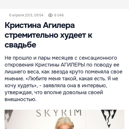
6 апреля 2013, 09:54
6 046
Кристина Агилера
стремительно худеет к
свадьбе
Не прошло и пары месяцев с сенсационного
откровения Кристины АГИЛЕРЫ по поводу ее
лишнего веса, как звезда круто поменяла свое
мнение. «Любите меня такой, какая есть. Я не
хочу худеть», - заявляла она в интервью,
утверждая, что вполне довольна своей
внешностью.