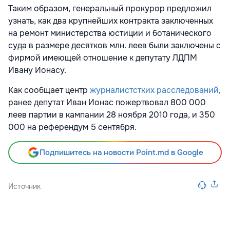
Таким образом, генеральный прокурор предложил
узнать, как два крупнейших контракта заключенных
на ремонт министерства юстиции и ботанического
суда в размере десятков млн. леев были заключены с
фирмой имеющей отношение к депутату ЛДПМ
Ивану Ионасу.
Как сообщает центр
журналистстких расследований
,
ранее депутат Иван Ионас пожертвовал 800 000
леев партии в кампании 28 ноября 2010 года, и 350
000 на референдум 5 сентября.
Подпишитесь на новости Point.md в Google
Источник