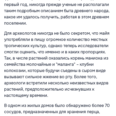
первый год, никогда прежде ученые не располагали
таким подробным описанием быта древнего народа,
какое им удалось получить, работая в этом древнем
поселении.
Для археологов никогда не было секретом, что майя
употребляли в пищу огромное количество местных
тропических культур, однако теперь исследователи
смогли оценить, что именно и в каких пропорциях.
Так, в числе растений оказались корень маниока из
семейства молочайные и "маланга" – клубни
колокозии, которые будучи съедены в сыром виде
вызывают сильное жжение во рту. Более того,
археологи встретили несколько неизвестных видов
растений, предположительно исчезнувших к
настоящему времени.
В одном из жилых домов было обнаружено более 70
сосудов, предназначенных для хранения перца,