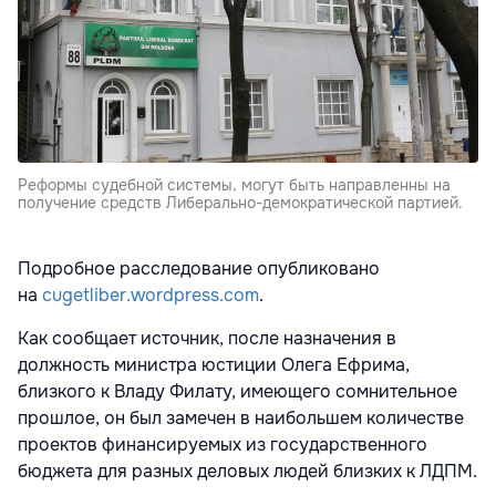
Реформы судебной системы, могут быть направленны на
получение средств Либерально-демократической партией.
Подробное расследование опубликовано
на
cugetliber.wordpress.com
.
Как сообщает источник, после назначения в
должность министра юстиции Олега Ефрима,
близкого к Владу Филату, имеющего сомнительное
прошлое, он был замечен в наибольшем количестве
проектов финансируемых из государственного
бюджета для разных деловых людей близких к ЛДПМ.