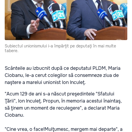
Subiectul unionismului i-a împărţit pe deputaţi în mai multe
tabere.
Scânteile au izbucnit după ce deputatul PLDM, Maria
Ciobanu, le-a cerut colegilor să consemneze ziua de
naştere a marelui unionist Ion Inculeţ.
"Acum 129 de ani s-a născut preşedintele "Sfatului
Ţării", Ion Inculeţ. Propun, în memoria acestui înaintaş,
să ţinem un moment de reculegere", a declarat Maria
Ciobanu.
"Cine vrea, o face!Mulţumesc, mergem mai departe", a