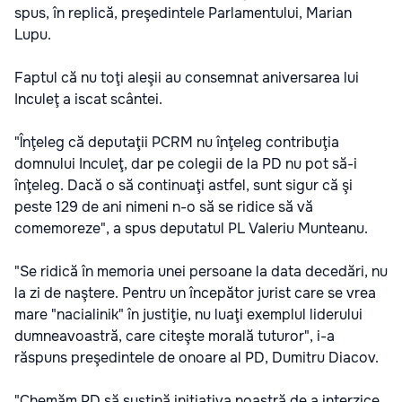
spus, în replică, preşedintele Parlamentului, Marian
Lupu.
Faptul că nu toţi aleşii au consemnat aniversarea lui
Inculeţ a iscat scântei.
"Înţeleg că deputaţii PCRM nu înţeleg contribuţia
domnului Inculeţ, dar pe colegii de la PD nu pot să-i
înţeleg. Dacă o să continuaţi astfel, sunt sigur că şi
peste 129 de ani nimeni n-o să se ridice să vă
comemoreze", a spus deputatul PL Valeriu Munteanu.
"Se ridică în memoria unei persoane la data decedări, nu
la zi de naştere. Pentru un începător jurist care se vrea
mare "nacialinik" în justiţie, nu luaţi exemplul liderului
dumneavoastră, care citeşte morală tuturor", i-a
răspuns preşedintele de onoare al PD, Dumitru Diacov.
"Chemăm PD să susţină iniţiativa noastră de a interzice