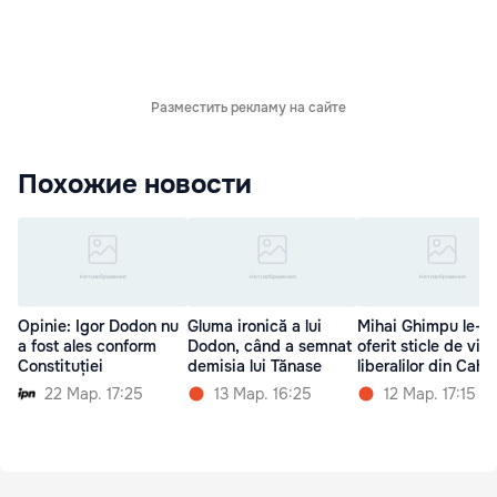
Разместить рекламу на сайте
Похожие новости
Opinie: Igor Dodon nu
Gluma ironică a lui
Mihai Ghimpu le-a
a fost ales conform
Dodon, când a semnat
oferit sticle de vin
Constituției
demisia lui Tănase
liberalilor din Cahul
22 Мар. 17:25
13 Мар. 16:25
12 Мар. 17:15