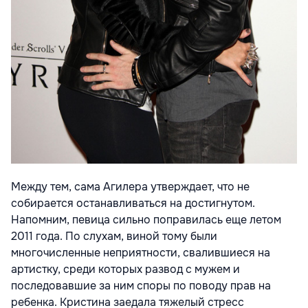
Между тем, сама Агилера утверждает, что не
собирается останавливаться на достигнутом.
Напомним, певица сильно поправилась еще летом
2011 года. По слухам, виной тому были
многочисленные неприятности, свалившиеся на
артистку, среди которых развод с мужем и
последовавшие за ним споры по поводу прав на
ребенка. Кристина заедала тяжелый стресс