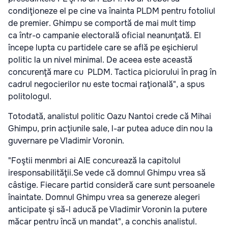
condiţioneze el pe cine va înainta PLDM pentru fotoliul
de premier. Ghimpu se comportă de mai mult timp
ca într-o campanie electorală oficial neanunţată. El
începe lupta cu partidele care se află pe eşichierul
politic la un nivel minimal. De aceea este această
concurenţă mare cu PLDM. Tactica piciorului în prag în
cadrul negocierilor nu este tocmai raţională", a spus
politologul.
Totodată, analistul politic Oazu Nantoi crede că Mihai
Ghimpu, prin acţiunile sale, l-ar putea aduce din nou la
guvernare pe Vladimir Voronin.
"Foştii menmbri ai AIE concurează la capitolul
iresponsabilităţii.Se vede că domnul Ghimpu vrea să
câstige. Fiecare partid consideră care sunt persoanele
înaintate. Domnul Ghimpu vrea sa genereze alegeri
anticipate şi să-l aducă pe Vladimir Voronin la putere
măcar pentru încă un mandat", a conchis analistul.