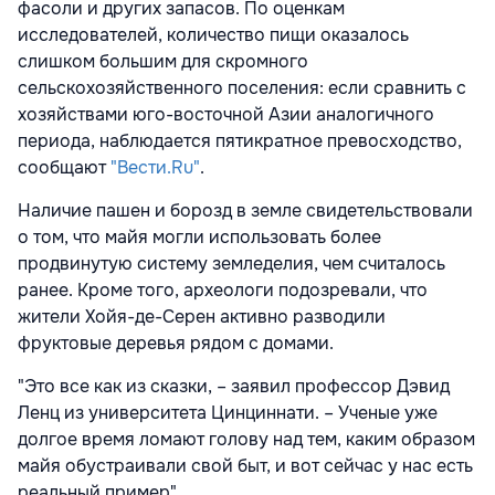
фасоли и других запасов. По оценкам
исследователей, количество пищи оказалось
слишком большим для скромного
сельскохозяйственного поселения: если сравнить с
хозяйствами юго-восточной Азии аналогичного
периода, наблюдается пятикратное превосходство,
сообщают
"Вести.Ru"
.
Наличие пашен и борозд в земле свидетельствовали
о том, что майя могли использовать более
продвинутую систему земледелия, чем считалось
ранее. Кроме того, археологи подозревали, что
жители Хойя-де-Серен активно разводили
фруктовые деревья рядом с домами.
"Это все как из сказки, – заявил профессор Дэвид
Ленц из университета Цинциннати. – Ученые уже
долгое время ломают голову над тем, каким образом
майя обустраивали свой быт, и вот сейчас у нас есть
реальный пример".