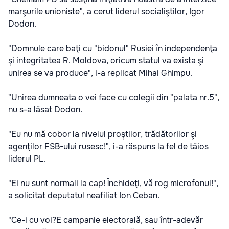
marşurile unioniste", a cerut liderul socialiştilor, Igor
Dodon.
"Domnule care baţi cu "bidonul" Rusiei în independenţa
şi integritatea R. Moldova, oricum statul va exista şi
unirea se va produce", i-a replicat Mihai Ghimpu.
"Unirea dumneata o vei face cu colegii din "palata nr.5",
nu s-a lăsat Dodon.
"Eu nu mă cobor la nivelul proştilor, trădătorilor şi
agenţilor FSB-ului rusesc!", i-a răspuns la fel de tăios
liderul PL.
"Ei nu sunt normali la cap! Închideţi, vă rog microfonul!",
a solicitat deputatul neafiliat Ion Ceban.
"Ce-i cu voi?E campanie electorală, sau într-adevăr