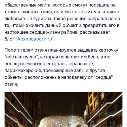
общественные места, которые смогут посещать не
только клиенты отеля, но и местные жители, а также
любопытные туристы. Такое решение направлено на
то, чтобы оживить данный объект и превратить его в
настоящее сердце жизни района, рассказывает
блог
"Архиновости.ru"
.
Посетителям отеля планируется выдавать карточку
"все включено", которая позволит им бесплатно
посещать многие рестораны, прачечные,
парикмахерские, тренажерные залы и другие
объекты, расположенные неподалеку от "сердца"
отеля.