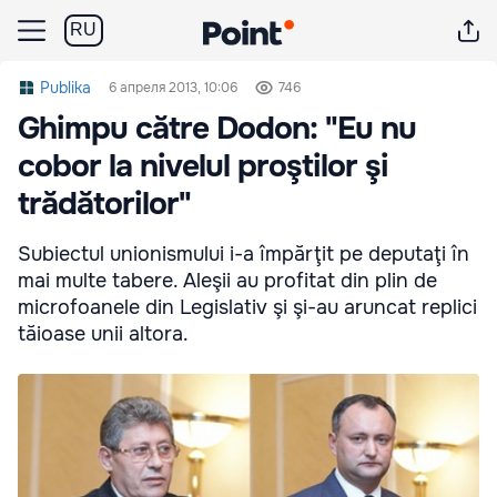
RU
Publika
6 апреля 2013, 10:06
746
Ghimpu către Dodon: "Eu nu
cobor la nivelul proştilor şi
trădătorilor"
Subiectul unionismului i-a împărţit pe deputaţi în
mai multe tabere. Aleşii au profitat din plin de
microfoanele din Legislativ şi şi-au aruncat replici
tăioase unii altora.