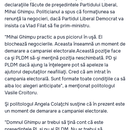
declaraţiile făcute de preşedintele Partidului Liberal,
Mihai Ghimpu. Politicianul a spus că formaţiunea sa
renunţă la negocieri, dacă Partidul Liberal Democrat
va
insista ca Vlad Filat să fie prim-ministru.
"Mihai Ghimpu practic a pus piciorul în uşă. El
blochează negocierile. Aceasta înseamnă un moment de
demarare a campaniei electorale.Această poziţie face
ca şi PLDM să-şi menţină poziţia neschimbată. PD şi
PLDM dacă ajung la înţelegere pot să apeleze la
ajutorul deputaţilor neafiliaţi. Cred că am intrat în
campania electorală. Sunt formate toate condiţiile ca să
aiba loc alegeri anticipate", a menţionat politologul
Vasile Croitoru.
Şi politologul Angela Colaţchi susţine că în prezent este
un moment de demarare a campaniei electorale.
"Domnul Ghimpu ar trebui să ţină cont că este
presedintele PL şi nu al PLDM. Nu ar trebui să