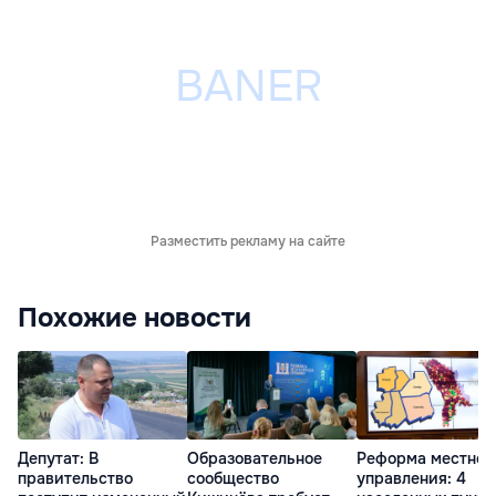
Разместить рекламу на сайте
Похожие новости
Депутат: В
Образовательное
Реформа местног
правительство
сообщество
управления: 4