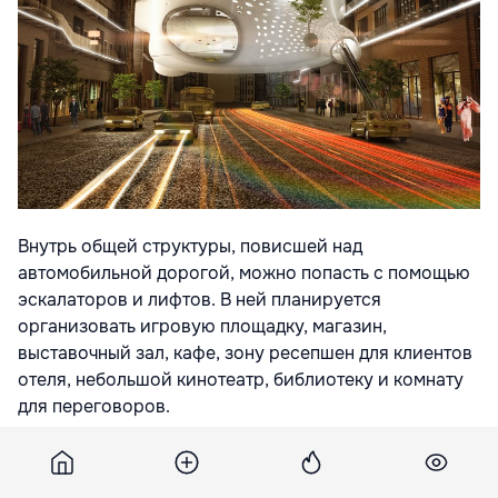
Внутрь общей структуры, повисшей над
автомобильной дорогой, можно попасть с помощью
эскалаторов и лифтов. В ней планируется
организовать игровую площадку, магазин,
выставочный зал, кафе, зону ресепшен для клиентов
отеля, небольшой кинотеатр, библиотеку и комнату
для переговоров.
Для белого "сердца" предусмотрено достаточно зон
остекления, через которые можно будет наблюдать