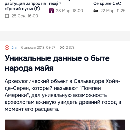
растущий запрос на
reuși ®
Ce spune CEC
«Третий путь» Ⓟ
28 Мар. 18:00
22 Мар. 11:25
25 Сен. 16:00
Dni
6 апреля 2013, 09:57
2 373
Уникальные данные о быте
народа майя
Археологический объект в Сальвадоре Хойя-
де-Серен, который называют "Помпеи
Америки", дал уникальную возможность
археологам вживую увидеть древний город в
момент его расцвета.