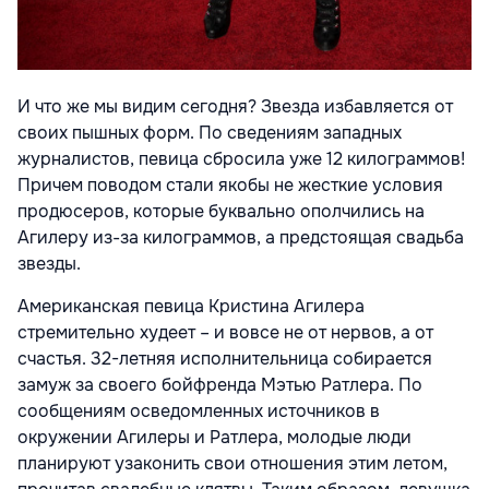
И что же мы видим сегодня? Звезда избавляется от
своих пышных форм. По сведениям западных
журналистов, певица сбросила уже 12 килограммов!
Причем поводом стали якобы не жесткие условия
продюсеров, которые буквально ополчились на
Агилеру из-за килограммов, а предстоящая свадьба
звезды.
Американская певица Кристина Агилера
стремительно худеет – и вовсе не от нервов, а от
счастья. 32-летняя исполнительница собирается
замуж за своего бойфренда Мэтью Ратлера. По
сообщениям осведомленных источников в
окружении Агилеры и Ратлера, молодые люди
планируют узаконить свои отношения этим летом,