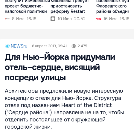
поступит измененный
Кишинёва требует
населенных пункт
проект бюджетно-
приостановить
Флорештского
налоговой политики
реформу Restart
района объединя
мэрии
8 Июл. 16:18
10 Июл. 20:52
16 Июл. 16:18
NEWSru
6 апреля 2013, 09:41
2 475
Для Нью–Йорка придумали
отель–сердце, висящий
посреди улицы
Архитекторы предложили новую интересную
концепцию отеля для Нью-Йорка. Структура
отеля под названием Heart of the District
("Сердце района") направлена не на то, чтобы
отделить постояльцев от окружающей
городской жизни.