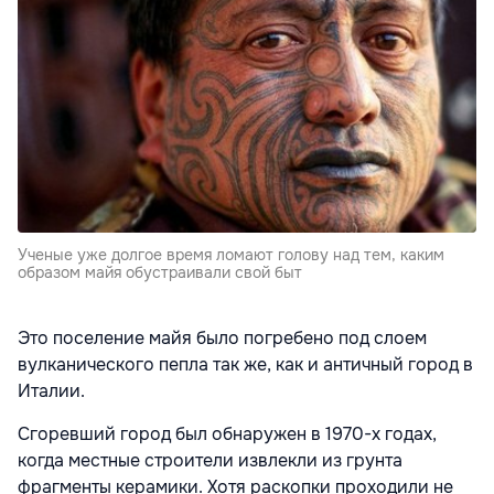
Ученые уже долгое время ломают голову над тем, каким
образом майя обустраивали свой быт
Это поселение майя было погребено под слоем
вулканического пепла так же, как и античный город в
Италии.
Сгоревший город был обнаружен в 1970-х годах,
когда местные строители извлекли из грунта
фрагменты керамики. Хотя раскопки проходили не