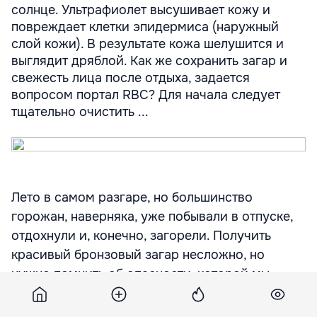
солнце. Ультрафиолет высушивает кожу и
повреждает клетки эпидермиса (наружный
слой кожи). В результате кожа шелушится и
выглядит дряблой. Как же сохранить загар и
свежесть лица после отдыха, задается
вопросом портал RBC? Для начала следует
тщательно очистить ...
Лето в самом разгаре, но большинство
горожан, наверняка, уже побывали в отпуске,
отдохнули и, конечно, загорели. Получить
красивый бронзовый загар несложно, но
нужно помнить об опасности, которой мы
подвергаемся, находясь длительное время на
солнце.