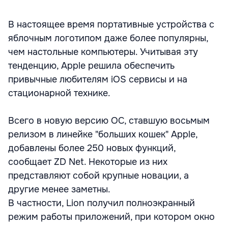
В настоящее время портативные устройства с
яблочным логотипом даже более популярны,
чем настольные компьютеры. Учитывая эту
тенденцию, Apple решила обеспечить
привычные любителям iOS сервисы и на
стационарной технике.
Всего в новую версию ОС, ставшую восьмым
релизом в линейке "больших кошек" Apple,
добавлены более 250 новых функций,
сообщает ZD Net. Некоторые из них
представляют собой крупные новации, а
другие менее заметны.
В частности, Lion получил полноэкранный
режим работы приложений, при котором окно