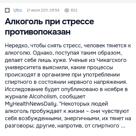
Utro
21 июля 2011, 09:54
602
Алкоголь при стрессе
противопоказан
Нередко, чтобы снять стресс, человек тянется к
алкоголю. Однако, поступая таким образом,
делает себе лишь хуже. Ученые из Чикагского
университета выяснили, какие процессы
происходят в организме при употреблении
спиртного в состоянии нервного напряжения.
Исследование будет опубликовано в ноябре в
журнале Alcoholism, сообщает
MyHealthNewsDaily. "Некоторых людей
алкоголь пробуждает к жизни – они чувствуют
себя возбужденными, энергичными, их тянет на
разговоры; другие, напротив, от спиртного ...