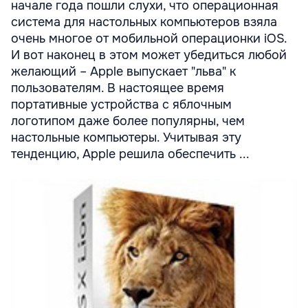
начале года пошли слухи, что операционная
система для настольных компьютеров взяла
очень многое от мобильной операционки iOS.
И вот наконец в этом может убедиться любой
желающий – Apple выпускает "льва" к
пользователям. В настоящее время
портативные устройства с яблочным
логотипом даже более популярны, чем
настольные компьютеры. Учитывая эту
тенденцию, Apple решила обеспечить ...