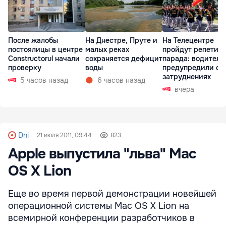
После жалобы
На Днестре, Пруте и
На Телецентре
постоялицы в центре
малых реках
пройдут репетиц
Constructorul начали
сохраняется дефицит
парада: водителе
проверку
воды
предупредили о
затруднениях
5 часов назад
6 часов назад
вчера
Dni
21 июля 2011, 09:44
823
Apple выпустила "льва" Mac
OS X Lion
Еще во время первой демонстрации новейшей
операционной системы Mac OS X Lion на
всемирной конференции разработчиков в