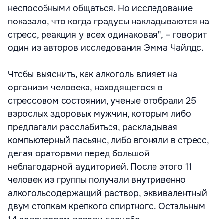
неспособными общаться. Но исследование
показало, что когда градусы накладываются на
стресс, реакция у всех одинаковая", – говорит
один из авторов исследования Эмма Чайлдс.
Чтобы выяснить, как алкоголь влияет на
организм человека, находящегося в
стрессовом состоянии, ученые отобрали 25
взрослых здоровых мужчин, которым либо
предлагали расслабиться, раскладывая
компьютерный пасьянс, либо вгоняли в стресс,
делая ораторами перед большой
неблагодарной аудиторией. После этого 11
человек из группы получали внутривенно
алкогольсодержащий раствор, эквивалентный
двум стопкам крепкого спиртного. Остальным