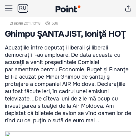
RU
21 июля 2011, 10:18
536
Ghimpu ŞANTAJIST, Ioniţă HOŢ
Acuzaţiile între deputaţii liberali şi liberali
democraţii i-au amploare. De data aceasta cu
acuzaţii a venit preşedintele Comisiei
parlamentare pentru Economie, Buget şi Finanţe.
El l-a acuzat pe Mihai Ghimpu de şantaj şi
protejare a companiei AIR Moldova. Declaraţiile
au fost făcute ieri, în cadrul unei emisiuni
televizate. „De cîteva luni de zile mă ocup cu
investigarea situaţiei de la Air Moldova. Am
depistat că biletele de avion se vînd oamenilor de
rînd cu cel puţin o sută de euro mai ...