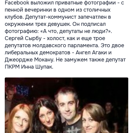
Facebook выложил приватные фотографии - с
пенной вечеринки в одном из столичных
клубов. Депутат-коммунист запечатлен в
окружении трех девушек. Он подписал
фотографию: «А что, депутаты не люди?».
Сергей Сырбу - холост, как и еще трое
депутатов молдавского парламента. Это двое
либеральных демократов - Ангел Агаки и
Джеордже Мокану. Не замужем также депутат
ПКРМ Инна Шупак.