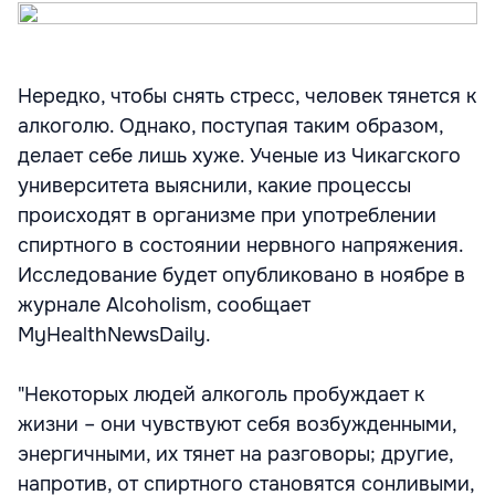
Нередко, чтобы снять стресс, человек тянется к
алкоголю. Однако, поступая таким образом,
делает себе лишь хуже. Ученые из Чикагского
университета выяснили, какие процессы
происходят в организме при употреблении
спиртного в состоянии нервного напряжения.
Исследование будет опубликовано в ноябре в
журнале Alcoholism, сообщает
MyHealthNewsDaily.
"Некоторых людей алкоголь пробуждает к
жизни – они чувствуют себя возбужденными,
энергичными, их тянет на разговоры; другие,
напротив, от спиртного становятся сонливыми,