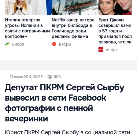
Италия отвергла
Netflix запер актера
Брат Джоли
угрозы Испании в
внутри билборда в
совершил каминг
связи с пограничным
Голливуде ради
в 53 года и
контролем
рекламы фильма
признался после
развода, что он г
вчера
вчера
вчера
21 июля 2011, 09:59
908
Депутат ПКРМ Сергей Сырбу
вывесил в сети Facebook
фотографии с пенной
вечеринки
Юрист ПКРМ Сергей Сырбу в социальной сети