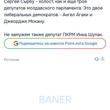
Сергей Сырбу - холост, как и еще трое
депутатов молдавского парламента. Это двое
либеральных демократов - Ангел Агаки и
Джеордже Мокану.
Не замужем также депутат ПКРМ Инна Шупак.
Подпишитесь на новости Point.md в Google
Источник