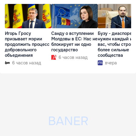
Игорь Гросу
Санду о вступлении
Бузу - диаспоре:
призывает мэрии
Молдовы в ЕС: Нас не
нужен каждый из
продолжить процесс
блокирует ни одно
вас, чтобы строит
добровольного
государство
более сильные
объединения
сообщества
6 часов назад
6 часов назад
вчера