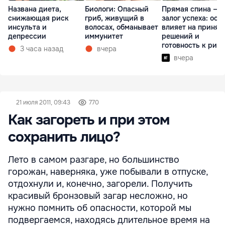
Названа диета,
Биологи: Опасный
Прямая спина —
снижающая риск
гриб, живущий в
залог успеха: оса
инсульта и
волосах, обманывает
влияет на принят
депрессии
иммунитет
решений и
готовность к рис
3 часа назад
вчера
вчера
21 июля 2011, 09:43
770
Как загореть и при этом
сохранить лицо?
Лето в самом разгаре, но большинство
горожан, наверняка, уже побывали в отпуске,
отдохнули и, конечно, загорели. Получить
красивый бронзовый загар несложно, но
нужно помнить об опасности, которой мы
подвергаемся, находясь длительное время на