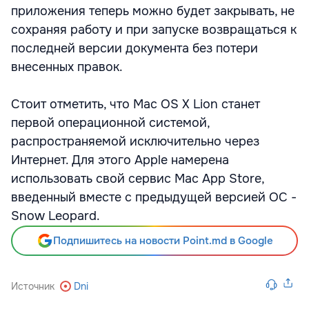
приложения теперь можно будет закрывать, не
сохраняя работу и при запуске возвращаться к
последней версии документа без потери
внесенных правок.
Стоит отметить, что Mac OS X Lion станет
первой операционной системой,
распространяемой исключительно через
Интернет. Для этого Apple намерена
использовать свой сервис Mac App Store,
введенный вместе с предыдущей версией ОС -
Snow Leopard.
Подпишитесь на новости Point.md в Google
Источник
Dni