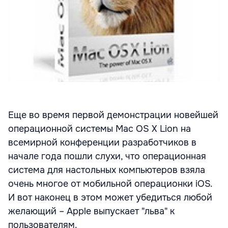
Еще во время первой демонстрации новейшей
операционной системы Mac OS X Lion на
всемирной конференции разработчиков в
начале года пошли слухи, что операционная
система для настольных компьютеров взяла
очень многое от мобильной операционки iOS.
И вот наконец в этом может убедиться любой
желающий – Apple выпускает "льва" к
пользователям.