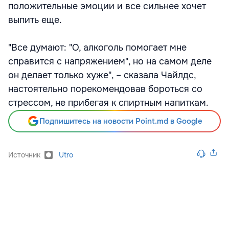
положительные эмоции и все сильнее хочет
выпить еще.
"Все думают: "О, алкоголь помогает мне
справится с напряжением", но на самом деле
он делает только хуже", – сказала Чайлдс,
настоятельно порекомендовав бороться со
стрессом, не прибегая к спиртным напиткам.
Подпишитесь на новости Point.md в Google
Источник
Utro