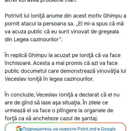
altfel voi avea probleme mari.”
Potrivit lui Ioniţă anume din acest motiv Ghimpu a
pornit atacul la persoana sa. „El mi-a spus că mă
va acuza public că eu sunt vinovat de greşeala
din Legea cazinourilor”.
În replică Ghimpu la acuzat pe Ioniţă că va face
închisoare. Acesta a mai promis că azi va face
public documetul care demonstrează vinovăţia lui
Veceslav Ioniţă în legea cazinourilor.
În concluzie, Veceslav Ioniţă a declarat că el nu
are de gînd să lase aşa situaţia. În zilele ce
urmează el va face o plîngere la organele de
forţă ca să ancheteze cazul de şantaj.
Подпишитесь на новости Point.md в Google