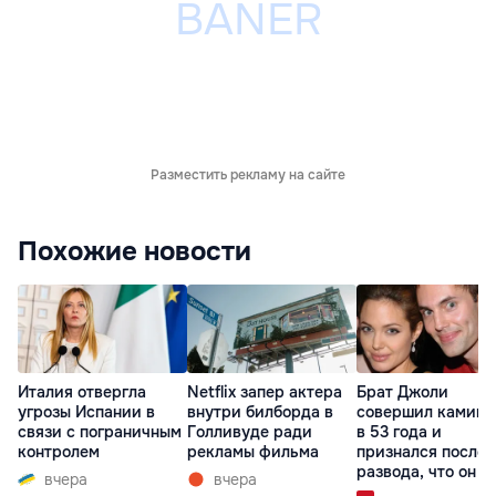
Разместить рекламу на сайте
Похожие новости
Италия отвергла
Netflix запер актера
Брат Джоли
угрозы Испании в
внутри билборда в
совершил каминг
связи с пограничным
Голливуде ради
в 53 года и
контролем
рекламы фильма
признался после
развода, что он г
вчера
вчера