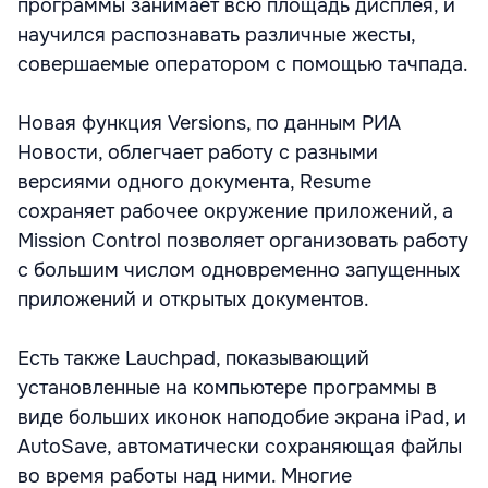
программы занимает всю площадь дисплея, и
научился распознавать различные жесты,
совершаемые оператором с помощью тачпада.
Новая функция Versions, по данным РИА
Новости, облегчает работу с разными
версиями одного документа, Resume
сохраняет рабочее окружение приложений, а
Mission Control позволяет организовать работу
с большим числом одновременно запущенных
приложений и открытых документов.
Есть также Lauchpad, показывающий
установленные на компьютере программы в
виде больших иконок наподобие экрана iPad, и
AutoSave, автоматически сохраняющая файлы
во время работы над ними. Многие