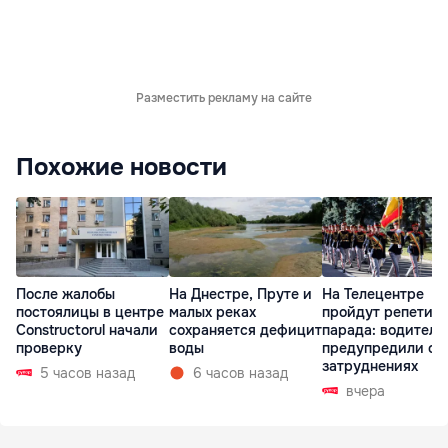
Разместить рекламу на сайте
Похожие новости
После жалобы
На Днестре, Пруте и
На Телецентре
постоялицы в центре
малых реках
пройдут репетиц
Constructorul начали
сохраняется дефицит
парада: водителе
проверку
воды
предупредили о
затруднениях
5 часов назад
6 часов назад
вчера