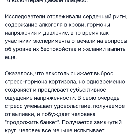
14 волонтерам давали плацебо.
Исследователи отслеживали сердечный ритм,
содержание алкоголя в крови, гормоны
напряжения и давление, в то время как
участники эксперимента отвечали на вопросы
об уровне их беспокойства и желании выпить
еще.
Оказалось, что алкоголь снижает выброс
стресс-гормона кортизола, но одновременно
сохраняет и продлевает субъективное
ощущение напряженности. В свою очередь
стресс уменьшает удовольствие, получаемое
от выпивки, и побуждает человека
"продолжить банкет". Получается замкнутый
круг: человек все меньше испытывает