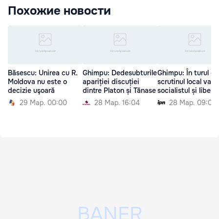
Похожие новости
Băsescu: Unirea cu R.
Ghimpu: Dedesubturile
Ghimpu: În turul do
Moldova nu este o
apariției discuției
scrutinul local va fi
decizie uşoară
dintre Platon și Tănase
socialistul și liberal
29 Мар. 00:00
28 Мар. 16:04
28 Мар. 09:00