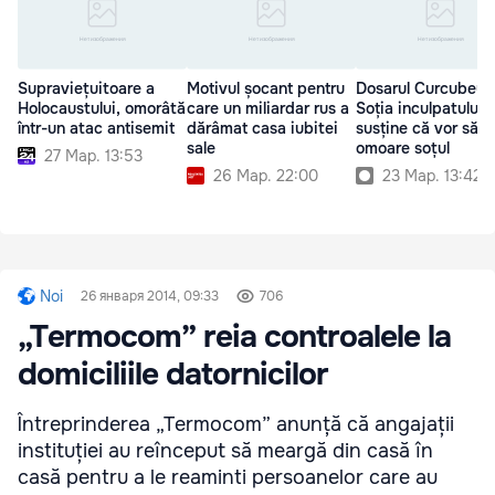
Supraviețuitoare a
Motivul șocant pentru
Dosarul Curcubeu:
Holocaustului, omorâtă
care un miliardar rus a
Soția inculpatului
într-un atac antisemit
dărâmat casa iubitei
susține că vor să-i
sale
omoare soțul
27 Мар. 13:53
26 Мар. 22:00
23 Мар. 13:42
Noi
26 января 2014, 09:33
706
„Termocom” reia controalele la
domiciliile datornicilor
Întreprinderea „Termocom” anunță că angajații
instituției au reînceput să meargă din casă în
casă pentru a le reaminti persoanelor care au