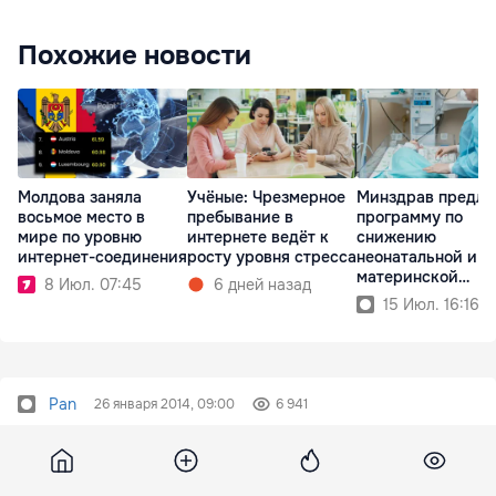
Похожие новости
Молдова заняла
Учёные: Чрезмерное
Минздрав предла
восьмое место в
пребывание в
программу по
мире по уровню
интернете ведёт к
снижению
интернет-соединения
росту уровня стресса
неонатальной и
материнской
8 Июл. 07:45
6 дней назад
смертности
15 Июл. 16:16
Pan
26 января 2014, 09:00
6 941
Филат признал
ненормальность отношений с