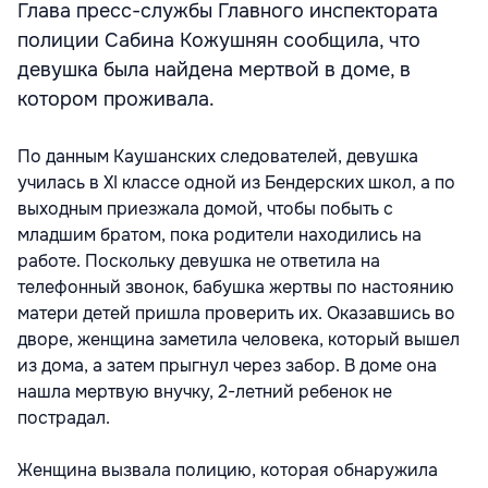
Глава пресс-службы Главного инспектората
полиции Сабина Кожушнян сообщила, что
девушка была найдена мертвой в доме, в
котором проживала.
По данным Каушанских следователей, девушка
училась в XI классе одной из Бендерских школ, а по
выходным приезжала домой, чтобы побыть с
младшим братом, пока родители находились на
работе. Поскольку девушка не ответила на
телефонный звонок, бабушка жертвы по настоянию
матери детей пришла проверить их. Оказавшись во
дворе, женщина заметила человека, который вышел
из дома, а затем прыгнул через забор. В доме она
нашла мертвую внучку, 2-летний ребенок не
пострадал.
Женщина вызвала полицию, которая обнаружила