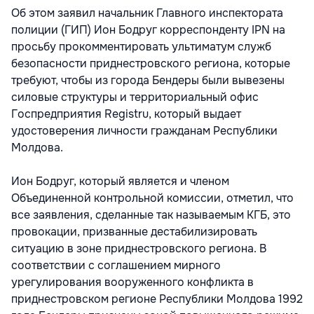
Об этом заявил начальник Главного инспектората
полиции (ГИП) Ион Бодруг корреспонденту IPN на
просьбу прокомментировать ультиматум служб
безопасности приднестровского региона, которые
требуют, чтобы из города Бендеры были вывезены
силовые структуры и территориальный офис
Госпредприятия Registru, который выдает
удостоверения личности гражданам Республики
Молдова.
Ион Бодруг, который является и членом
Объединенной контрольной комиссии, отметил, что
все заявления, сделанные так называемым КГБ, это
провокации, призванные дестабилизировать
ситуацию в зоне приднестровского региона. В
соответствии с соглашением мирного
урегулирования вооруженного конфликта в
приднестровском регионе Республики Молдова 1992