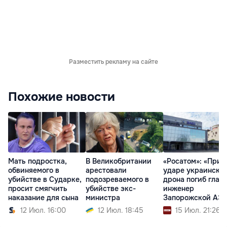
Разместить рекламу на сайте
Похожие новости
Мать подростка,
В Великобритании
«Росатом»: «При
обвиняемого в
арестовали
ударе украинско
убийстве в Сударке,
подозреваемого в
дрона погиб глав
просит смягчить
убийстве экс-
инженер
наказание для сына
министра
Запорожской АЭ
12 Июл. 16:00
12 Июл. 18:45
15 Июл. 21:26