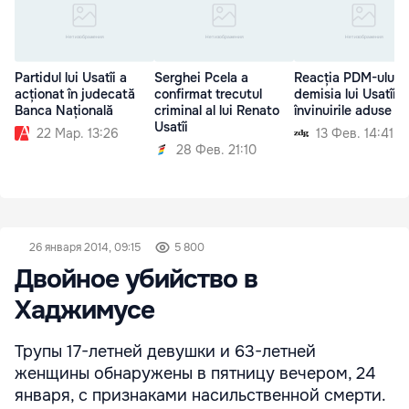
Partidul lui Usatîi a
Serghei Pcela a
Reacția PDM-ului l
acționat în judecată
confirmat trecutul
demisia lui Usatîi ș
Banca Națională
criminal al lui Renato
învinuirile aduse
Usatîi
22 Мар. 13:26
13 Фев. 14:41
28 Фев. 21:10
26 января 2014, 09:15
5 800
Двойное убийство в
Хаджимусе
Трупы 17-летней девушки и 63-летней
женщины обнаружены в пятницу вечером, 24
января, с признаками насильственной смерти.