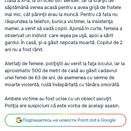
clasa a XI-a, la un liceu din Bender, iar la sfârşit de
săptămână venea acasă pentru a avea grijă de fratele
mai mic, cât părinţii erau la muncă. Pentru că fata nu
răspundea la telefon, bunica victimei, la insistenţa
mamei, a venit să vadă copiii. Ajunsă în curte, femeia a
observat un individ care ieşea pe uşă, apoi a sărit
gardul. În casă, şi-a găsit nepoata moartă. Copilul de 2
ani nu a fost rănit.
Alertaţi de femeie, poliţiştii au venit la faţa locului, iar la
aproximativ 500 de metri de casă au găsit cadavrul
unei femei de 63 de ani, de asemenea cu semne de
moarte violentă, rudă îndepărtată cu tânăra omorâtă.
Ambele victime au fost ucise cu un obiect ascuţit.
Poliţia are suspiciuni că este vorba de acelaşi asasin.
Подпишитесь на новости Point.md в Google