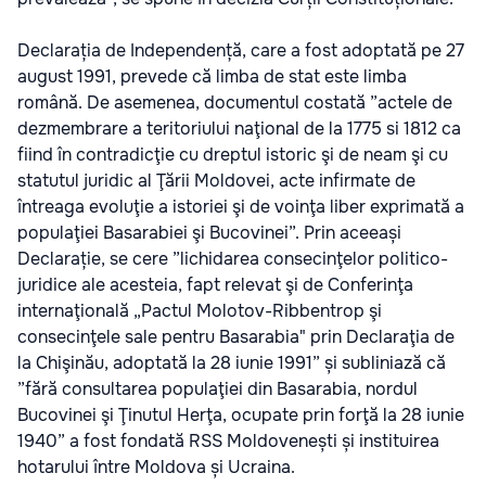
Declarația de Independență, care a fost adoptată pe 27
august 1991, prevede că limba de stat este limba
română. De asemenea, documentul costată ”actele de
dezmembrare a teritoriului naţional de la 1775 si 1812 ca
fiind în contradicţie cu dreptul istoric şi de neam şi cu
statutul juridic al Ţării Moldovei, acte infirmate de
întreaga evoluţie a istoriei şi de voinţa liber exprimată a
populaţiei Basarabiei şi Bucovinei”. Prin aceeași
Declarație, se cere ”lichidarea consecinţelor politico-
juridice ale acesteia, fapt relevat şi de Conferinţa
internaţională „Pactul Molotov-Ribbentrop şi
consecinţele sale pentru Basarabia" prin Declaraţia de
la Chişinău, adoptată la 28 iunie 1991” și subliniază că
”fără consultarea populaţiei din Basarabia, nordul
Bucovinei şi Ţinutul Herţa, ocupate prin forţă la 28 iunie
1940” a fost fondată RSS Moldovenești și instituirea
hotarului între Moldova și Ucraina.