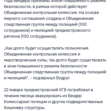
года Бендеры признаны зоной повышенного режима
безопасности, в рамках которой действует
Объединенная контрольная комиссия. На основе
мирного соглашения создана и Объединенная
следственная группа между полицией (100
сотрудников) и милицией приднестровского
региона (100 сотрудников).
„Как долго будет осуществлять полномочия
Объединенная контрольная комиссия и
миротворческие силы, так долго будет существовать
в зоне повышенного режима безопасности
Объединенная следственная группа между полицией
и милицией”, - подчеркнул Бодруг.
22 января приднестровский КГБ потребовал в
течение месяца эвакуировать из Бендер
Комиссариат полиции и другие подведомственные
Кишиневу структуры.