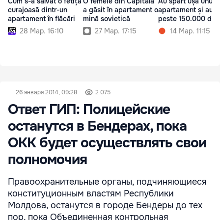
Cum s-a salvat o fetiță
O femeie din Capitală
Au spart ușa unui
curajoasă dintr-un
a găsit în apartament o
apartament și au f
apartament în flăcări
mină sovietică
peste 150.000 de l
28 Мар. 16:10
27 Мар. 17:15
14 Мар. 11:15
26 января 2014, 09:28
2 075
Ответ ГИП: Полицейские
останутся в Бендерах, пока
ОКК будет осуществлять свои
полномочия
Правоохранительные органы, подчиняющиеся
конституционным властям Республики
Молдова, останутся в городе Бендеры до тех
пор, пока Объединенная контрольная