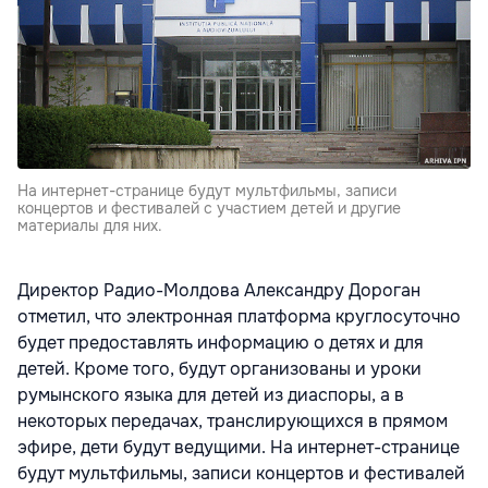
На интернет-странице будут мультфильмы, записи
концертов и фестивалей с участием детей и другие
материалы для них.
Директор Радио-Молдова Александру Дороган
отметил, что электронная платформа круглосуточно
будет предоставлять информацию о детях и для
детей. Кроме того, будут организованы и уроки
румынского языка для детей из диаспоры, а в
некоторых передачах, транслирующихся в прямом
эфире, дети будут ведущими. На интернет-странице
будут мультфильмы, записи концертов и фестивалей