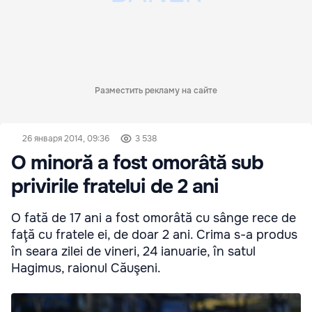
Разместить рекламу на сайте
26 января 2014, 09:36
3 538
O minoră a fost omorâtă sub
privirile fratelui de 2 ani
O fată de 17 ani a fost omorâtă cu sânge rece de
faţă cu fratele ei, de doar 2 ani. Crima s-a produs
în seara zilei de vineri, 24 ianuarie, în satul
Hagimus, raionul Căuşeni.