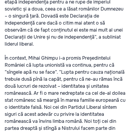
etapă independența pentru a ne rupe de imperiul
sovietic și a doua, ceea ce a lăsat românilor Dumnezeu
– o singură țară. Dovadă este Declarația de
Independență care dacă o citim mai atent o să
observăm că de fapt conținutul ei este mai mult al unei
Declarații de Unire și nu de independență”, a subliniat
liderul liberal.
În context, Mihai Ghimpu i-a promis Președintelui
României că lupta unionistă va continua, pentru că
”sîngele apă nu se face”. ”Lupta pentru cauza națională
trebuie dusă pînă la capăt, pentru că ne-au rămas încă
două lucruri de rezolvat – identitatea și unitatea
românească. Ar fi o mare nedreptate ca cel de-al doilea
stat românesc să meargă în marea familie europeană cu
o identitate falsă. Noi cei din Partidul Liberal sîntem
siguri că acest adevăr cu privire la identitatea
românească va învins limba română. Noi toți cei din
partea dreaptă și stîngă a Nistrului facem parte din