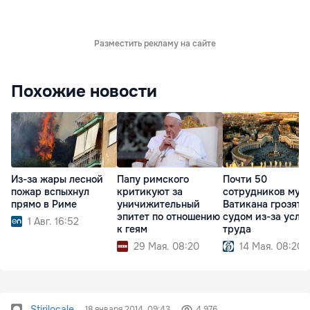
Разместить рекламу на сайте
Похожие новости
Из-за жары лесной
Папу римского
Почти 50
пожар вспыхнул
критикуют за
сотрудников муз
прямо в Риме
уничижительный
Ватикана грозят
эпитет по отношению
судом из-за усло
1 Авг. 16:52
к геям
труда
29 Мая. 08:20
14 Мая. 08:20
Stirilocale
18 января 2014, 09:43
4 976