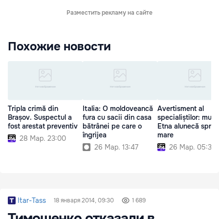
Разместить рекламу на сайте
Похожие новости
Tripla crimă din
Italia: O moldoveancă
Avertisment al
Brașov. Suspectul a
fura cu sacii din casa
specialiștilor: munt
fost arestat preventiv
bătrânei pe care o
Etna alunecă spre
îngrijea
mare
28 Мар. 23:00
26 Мар. 13:47
26 Мар. 05:30
Itar-Tass
18 января 2014, 09:30
1 689
Тимошенко отказали в