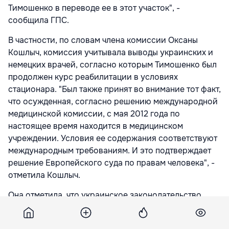
Тимошенко в переводе ее в этот участок", -
сообщила ГПС.
В частности, по словам члена комиссии Оксаны
Кошлыч, комиссия учитывала выводы украинских и
немецких врачей, согласно которым Тимошенко был
продолжен курс реабилитации в условиях
стационара. "Был также принят во внимание тот факт,
что осужденная, согласно решению международной
медицинской комиссии, с мая 2012 года по
настоящее время находится в медицинском
учреждении. Условия ее содержания соответствуют
международным требованиям. И это подтверждает
решение Европейского суда по правам человека", -
отметила Кошлыч.
Она отметила, что украинское законодательство
предусматривает возможность перевода в участок
социальной реабилитации касается только