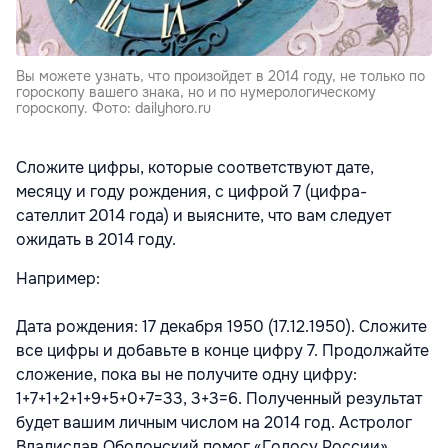
Вы можете узнать, что произойдет в 2014 году, не только по
гороскопу вашего знака, но и по нумерологическому
гороскопу. Фото: dailyhoro.ru
Сложите цифры, которые соответствуют дате,
месяцу и году рождения, с цифрой 7 (цифра-
сателлит 2014 года) и выясните, что вам следует
ожидать в 2014 году.
Например:
Дата рождения: 17 декабря 1950 (17.12.1950). Сложите
все цифры и добавьте в конце цифру 7. Продолжайте
сложение, пока вы не получите одну цифру:
1+7+1+2+1+9+5+0+7=33, 3+3=6. Полученный результат
будет вашим личным числом на 2014 год. Астролог
Владислав Оболонский помог «Голосу России»