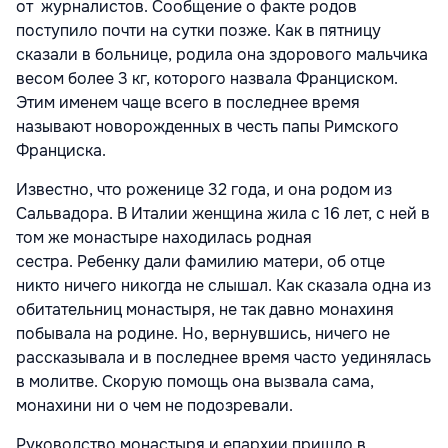
от журналистов. Сообщение о факте родов
поступило почти на сутки позже. Как в пятницу
сказали в больнице, родила она здорового мальчика
весом более 3 кг, которого назвала Франциском.
Этим именем чаще всего в последнее время
называют новорожденных в честь папы Римского
Франциска.
Известно, что роженице 32 года, и она родом из
Сальвадора. В Италии женщина жила с 16 лет, с ней в
том же монастыре находилась родная
сестра. Ребенку дали фамилию матери, об отце
никто ничего никогда не слышал. Как сказала одна из
обитательниц монастыря, не так давно монахиня
побывала на родине. Но, вернувшись, ничего не
рассказывала и в последнее время часто уединялась
в молитве. Скорую помощь она вызвала сама,
монахини ни о чем не подозревали.
Руководство монастыря и епархии пришло в