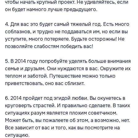
чтобы начать крупный проект. Не удивляйтесь, если
он будет намного лучше предыдущего.
4. Для вас это будет самый тяжелый год. Есть много
соблазнов, и трудно не поддаваться им, но если вы
уступите, много потеряете. Будьте осторожны! Не
позволяйте слабостям победить вас!
5. В 2014 году попробуйте уделять больше внимания
семье и друзьям. Они нуждаются в вас. Окружите их
теплом и заботой. Путешествие можно только
приветствовать, оно вас сблизит.
6. 2014 пройдет под эгидой любви. Вы окунетесь в
круговерть страстей. И правильно сделаете. В таких
ситуациях разум является плохим советчиком.
Может быть, вы пожалеете об этом, а возможно, нет.
Все зависит от вас и того, как вы посмотрите на
ситуацию.