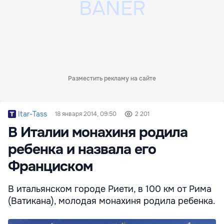
Разместить рекламу на сайте
Itar-Tass
18 января 2014, 09:50
2 201
В Италии монахиня родила
ребенка и назвала его
Франциском
В итальянском городе Риети, в 100 км от Рима
(Ватикана), молодая монахиня родила ребенка.