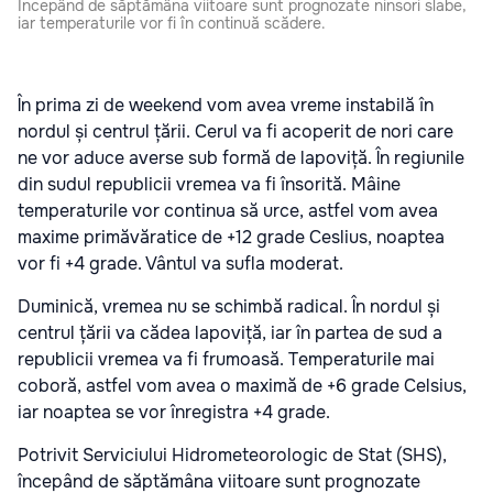
Incepând de săptămâna viitoare sunt prognozate ninsori slabe,
iar temperaturile vor fi în continuă scădere.
În prima zi de weekend vom avea vreme instabilă în
nordul și centrul țării. Cerul va fi acoperit de nori care
ne vor aduce averse sub formă de lapoviță. În regiunile
din sudul republicii vremea va fi însorită. Mâine
temperaturile vor continua să urce, astfel vom avea
maxime primăvăratice de +12 grade Ceslius, noaptea
vor fi +4 grade. Vântul va sufla moderat.
Duminică, vremea nu se schimbă radical. În nordul și
centrul țării va cădea lapoviță, iar în partea de sud a
republicii vremea va fi frumoasă. Temperaturile mai
coboră, astfel vom avea o maximă de +6 grade Celsius,
iar noaptea se vor înregistra +4 grade.
Potrivit Serviciului Hidrometeorologic de Stat (SHS),
începând de săptămâna viitoare sunt prognozate