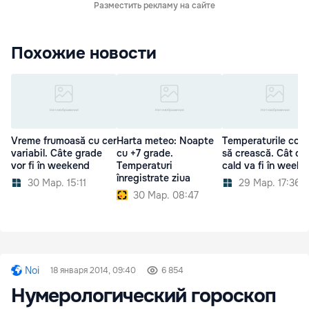
Разместить рекламу на сайте
Похожие новости
Vreme frumoasă cu cer
Harta meteo: Noapte
Temperaturile cont
variabil. Câte grade
cu +7 grade.
să crească. Cât de
vor fi în weekend
Temperaturi
cald va fi în week
înregistrate ziua
30 Мар. 15:11
29 Мар. 17:36
30 Мар. 08:47
Noi
18 января 2014, 09:40
6 854
Нумерологический гороскоп