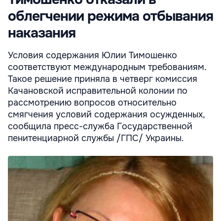
облегчении режима отбывания
наказания
Условия содержания Юлии Тимошенко
соответствуют международным требованиям.
Такое решение приняла в четверг комиссия
Качановской исправительной колонии по
рассмотрению вопросов относительно
смягчения условий содержания осужденных,
сообщила пресс-служба Государственной
пенитенциарной службы /ГПС/ Украины.