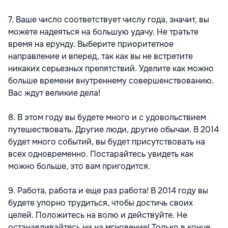
7. Ваше число соответствует числу года, значит, вы
можете надеяться на большую удачу. Не тратьте
время на ерунду. Выберите приоритетное
направление и вперед, так как вы не встретите
никаких серьезных препятствий. Уделите как можно
больше времени внутреннему совершенствованию.
Вас ждут великие дела!
8. В этом году вы будете много и с удовольствием
путешествовать. Другие люди, другие обычаи. В 2014
будет много событий, вы будет присутствовать на
всех одновременно. Постарайтесь увидеть как
можно больше, это вам пригодится.
9. Работа, работа и еще раз работа! В 2014 году вы
будете упорно трудиться, чтобы достичь своих
целей. Положитесь на волю и действуйте. Не
останавливайтесь ни на мгновение! Только в конце