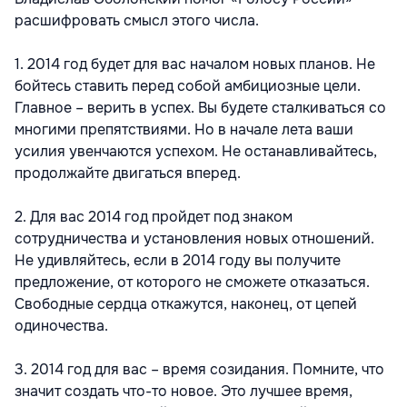
расшифровать смысл этого числа.
1. 2014 год будет для вас началом новых планов. Не
бойтесь ставить перед собой амбициозные цели.
Главное – верить в успех. Вы будете сталкиваться со
многими препятствиями. Но в начале лета ваши
усилия увенчаются успехом. Не останавливайтесь,
продолжайте двигаться вперед.
2. Для вас 2014 год пройдет под знаком
сотрудничества и установления новых отношений.
Не удивляйтесь, если в 2014 году вы получите
предложение, от которого не сможете отказаться.
Свободные сердца откажутся, наконец, от цепей
одиночества.
3. 2014 год для вас – время созидания. Помните, что
значит создать что-то новое. Это лучшее время,