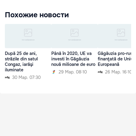
Похожие новости
După 25 de ani,
Până în 2020, UE va
Găgăuzia pro-rusă,
străzile din satul
investi în Găgăuzia
finanţată de Uniun
Congaz, iarăşi
nouă milioane de euro
Europeană
iluminate
29 Мар. 08:10
26 Мар. 16:10
30 Мар. 07:30