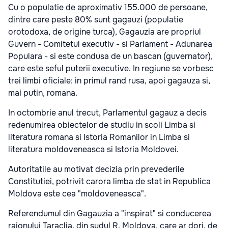
Cu o populatie de aproximativ 155.000 de persoane,
dintre care peste 80% sunt gagauzi (populatie
orotodoxa, de origine turca), Gagauzia are propriul
Guvern - Comitetul executiv - si Parlament - Adunarea
Populara - si este condusa de un bascan (guvernator),
care este seful puterii executive. In regiune se vorbesc
trei limbi oficiale: in primul rand rusa, apoi gagauza si,
mai putin, romana.
In octombrie anul trecut, Parlamentul gagauz a decis
redenumirea obiectelor de studiu in scoli Limba si
literatura romana si Istoria Romanilor in Limba si
literatura moldoveneasca si Istoria Moldovei.
Autoritatile au motivat decizia prin prevederile
Constitutiei, potrivit carora limba de stat in Republica
Moldova este cea "moldoveneasca".
Referendumul din Gagauzia a "inspirat" si conducerea
raionului Taraclia, din sudul R. Moldova, care ar dori, de