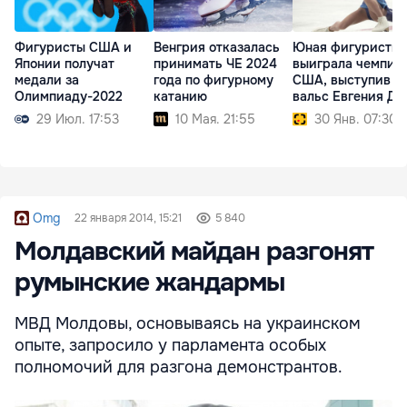
Фигуристы США и
Венгрия отказалась
Юная фигуристка
Японии получат
принимать ЧЕ 2024
выиграла чемпио
медали за
года по фигурному
США, выступив п
Олимпиаду-2022
катанию
вальс Евгения До
29 Июл. 17:53
10 Мая. 21:55
30 Янв. 07:30
Omg
22 января 2014, 15:21
5 840
Молдавский майдан разгонят
румынские жандармы
МВД Молдовы, основываясь на украинском
опыте, запросило у парламента особых
полномочий для разгона демонстрантов.