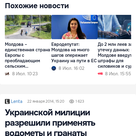
Похожие новости
Молдова –
Евродепутат:
До 2 млн леев за
единственная страна
Молдова на много
утечку данных: в
Европы с
шагов опережает
Молдове введут
преобладающим
Украину на пути в ЕС
штрафы для
сельским
силовиков и судо
8 Июл. 16:02
населением
8 Июл. 10:23
8 Июл. 15:55
Lenta
22 января 2014, 15:20
1 623
Украинской милиции
разрешили применять
водометы и гранаты