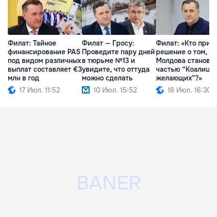
Филат: Тайное
Филат — Гросу:
Филат: «Кто прин
финансирование PAS
Проведите пару дней
решение о том, чт
под видом различных
в тюрьме №13 и
Молдова станови
выплат составляет €3
увидите, что оттуда
частью “Коалици
млн в год
можно сделать
желающих”?»
17 Июл. 11:52
10 Июл. 15:52
18 Июл. 16:30