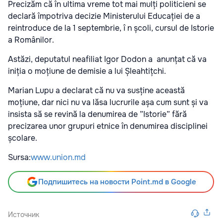
Precizăm că în ultima vreme tot mai mulți politicieni se
declară împotriva decizie Ministerului Educației de a
reintroduce de la 1 septembrie, î n școli, cursul de Istorie
a Românilor.
Astăzi, deputatul neafiliat Igor Dodon a anunțat că va
iniția o moțiune de demisie a lui Șleahtițchi.
Marian Lupu a declarat că nu va susține această
moțiune, dar nici nu va lăsa lucrurile așa cum sunt și va
insista să se revină la denumirea de ”Istorie” fără
precizarea unor grupuri etnice în denumirea disciplinei
școlare.
Sursa:
www.union.md
Подпишитесь на новости Point.md в Google
Источник