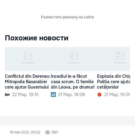
Разместить рекламу на сайте
Похожие новости
Conflictul din Dereneu:
Incediul le-a făcut
Explozia din Chişin
Mitropolia Basarabiei
casa scrum. O familie
Poliția cere ajutoru
cere ajutor Guvernului
din Leova, pe drumuri
cetățenilor
22 Мар. 19:10
21 Мар. 18:08
21 Мар. 15:01
18 мая 2012, 09:22
960