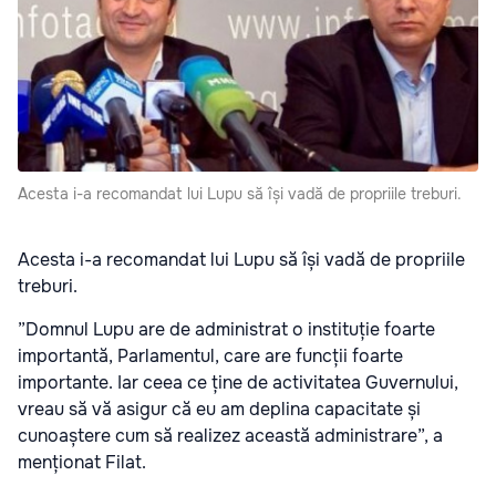
Acesta i-a recomandat lui Lupu să își vadă de propriile treburi.
Acesta i-a recomandat lui Lupu să își vadă de propriile
treburi.
”Domnul Lupu are de administrat o instituție foarte
importantă, Parlamentul, care are funcții foarte
importante. Iar ceea ce ține de activitatea Guvernului,
vreau să vă asigur că eu am deplina capacitate și
cunoaștere cum să realizez această administrare”, a
menționat Filat.