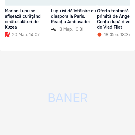
Marian Lupu se
Lupu își dă întâlnire cu
Oferta tentantă
afișează curățând
diaspora la Paris.
primită de Angela
omătul alături de
Reacţia Ambasadei
Gonța după divorțu
Kuzea
de Vlad Filat
13 Мар. 10:31
20 Мар. 14:07
18 Фев. 18:37