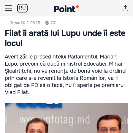
RU
18 мая 2012, 09:25
717
Filat îi arată lui Lupu unde îi este
locul
Avertizările președintelui Parlamentul, Marian
Lupu, precum că dacă ministrul Educației, Mihai
Șleahtițchi, nu va renunța de bună voie la ordinul
prin care s-a revenit la Istoria Românilor, va fi
obligat de PD să o facă, nu îl sperie pe premierul
Vlad Filat.