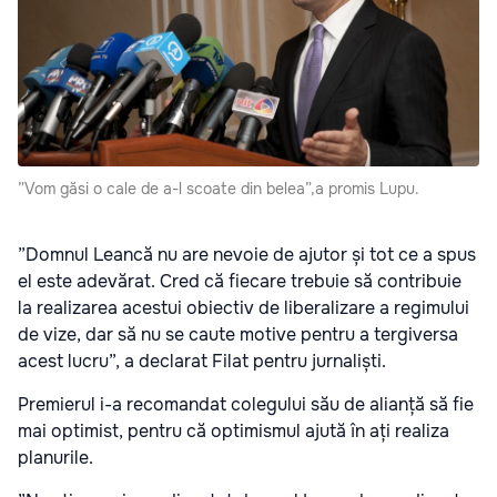
”Vom găsi o cale de a-l scoate din belea”,a promis Lupu.
”Domnul Leancă nu are nevoie de ajutor și tot ce a spus
el este adevărat. Cred că fiecare trebuie să contribuie
la realizarea acestui obiectiv de liberalizare a regimului
de vize, dar să nu se caute motive pentru a tergiversa
acest lucru”, a declarat Filat pentru jurnaliști.
Premierul i-a recomandat colegului său de alianță să fie
mai optimist, pentru că optimismul ajută în ați realiza
planurile.