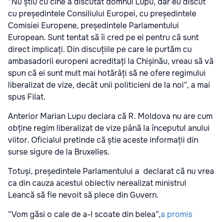
”Nu știu cu cine a discutat domnul Lupu, dar eu discut
cu președintele Consiliului Europei, cu președintele
Comisiei Europene, președintele Parlamentului
European. Sunt tentat să îi cred pe ei pentru că sunt
direct implicați. Din discuțiile pe care le purtăm cu
ambasadorii europeni acreditați la Chișinău, vreau să vă
spun că ei sunt mult mai hotărâți să ne ofere regimului
liberalizat de vize, decât unii politicieni de la noi”, a mai
spus Filat.
Anterior Marian Lupu declara că R. Moldova nu are cum
obține regim liberalizat de vize până la începutul anului
viitor. Oficialul pretinde că știe aceste informații din
surse sigure de la Bruxelles.
Totuși, președintele Parlamentului a declarat că nu vrea
ca din cauza acestui obiectiv nerealizat ministrul
Leancă să fie nevoit să plece din Guvern.
”Vom găsi o cale de a-l scoate din belea”,
a promis