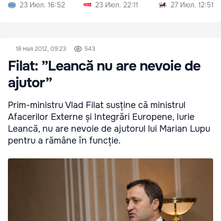
судебной реформе
совета НБМ
23 Июл. 16:52
23 Июл. 22:11
27 Июл. 12:51
18 мая 2012, 09:23
543
Filat: ”Leancă nu are nevoie de
ajutor”
Prim-ministru Vlad Filat susține că ministrul
Afacerilor Externe și Integrări Europene, Iurie
Leancă, nu are nevoie de ajutorul lui Marian Lupu
pentru a rămâne în funcție.