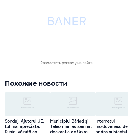
Разместить рекламу на сайте
Похожие новости
Sondaj: Ajutorul UE,
Municipiul Bârlad și
Internetul
tot mai apreciata.
Teleorman au semnat
moldovenesc dezb
Rusia, văzută ca
declarația de Unire
aprins subiectul Un