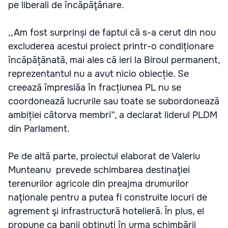
pe liberali de încăpăţânare.
,,Am fost surprinși de faptul că s-a cerut din nou
excluderea acestui proiect printr-o condiționare
încăpățănată, mai ales că ieri la Biroul permanent,
reprezentantul nu a avut nicio obiecție. Se
creează împresiăa în fracțiunea PL nu se
coordonează lucrurile sau toate se subordonează
ambiției câtorva membri”, a declarat liderul PLDM
din Parlament.
Pe de altă parte, proiectul elaborat de Valeriu
Munteanu prevede schimbarea destinaţiei
terenurilor agricole din preajma drumurilor
naţionale pentru a putea fi construite locuri de
agrement şi infrastructură hotelieră. În plus, el
propune ca banii obţinuţi în urma schimbării