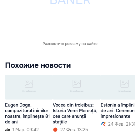
Разместить рекламу на сайте
Похожие новости
Eugen Doga,
Vocea din troleibuz:
Estonia a împlinit 
compozitorul inimilor
Istoria Verei Mereuță,
de ani. Ceremonii
noastre, împlinește 81
cea care anunță
impresionante
de ani
stațiile
24 Фев. 21:30
1 Мар. 09:42
27 Фев. 13:25