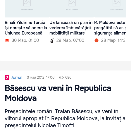
Binali Yildirim: Turcia
UE lansează un plan în
R. Moldova este m
îşi doreşte să adere la
vederea îmbunătăţirii
pregătită să asigu
Uniunea Europeană
mobilităţii militare
siguranța alimente
30 Мар. 01:00
29 Мар. 07:00
28 Мар. 14:38
Jurnal
3 мая 2012, 17:06
686
Băsescu va veni în Republica
Moldova
Președintele român, Traian Băsescu, va veni în
viitorul apropiat în Republica Moldova, la invitația
președintelui Nicolae Timofti.