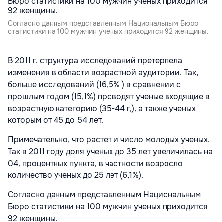
Согласно данным представленным Национальным Бюро
статистики на 100 мужчин ученых приходится 92 женщины.
В 2011 г. структура исследований претерпела
изменения в области возрастной аудитории. Так,
больше исследований (16,5% ) в сравнении с
прошлым годом (15,1%) проводят ученые входящие в
возрастную категорию (35-44 г,), а также ученых
которым от 45 до 54 лет.
Примечательно, что растет и число молодых ученых.
Так в 2011 году доля ученых до 35 лет увеличилась на
04, процентных пункта, в частности возросло
количество ученых до 25 лет (6,1%).
Согласно данным представленным Национальным
Бюро статистики на 100 мужчин ученых приходится
92 женщины.