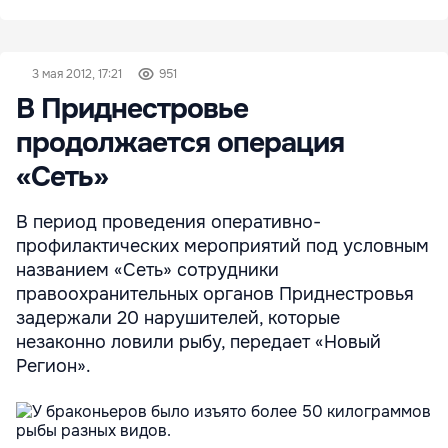
3 мая 2012, 17:21
951
В Приднестровье
продолжается операция
«Сеть»
В период проведения оперативно-
профилактических мероприятий под условным
названием «Сеть» сотрудники
правоохранительных органов Приднестровья
задержали 20 нарушителей, которые
незаконно ловили рыбу, передает «Новый
Регион».