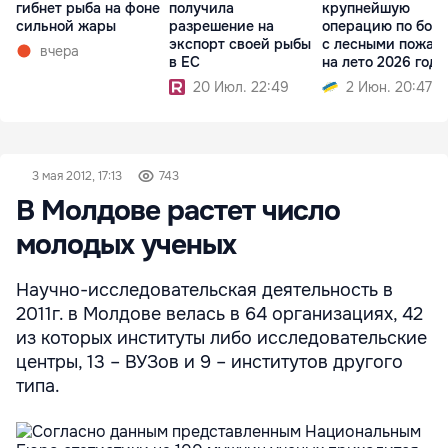
гибнет рыба на фоне
получила
крупнейшую
сильной жары
разрешение на
операцию по бор
экспорт своей рыбы
с лесными пожар
вчера
в ЕС
на лето 2026 года
20 Июл. 22:49
2 Июн. 20:47
3 мая 2012, 17:13
743
В Молдове растет число
молодых ученых
Научно-исследовательская деятельность в
2011г. в Молдове велась в 64 организациях, 42
из которых институты либо исследовательские
центры, 13 – ВУЗов и 9 – институтов другого
типа.