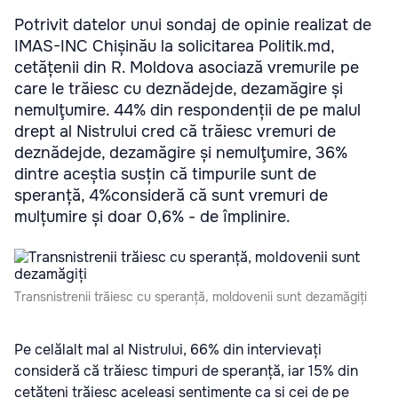
Potrivit datelor unui sondaj de opinie realizat de
IMAS-INC Chișinău la solicitarea Politik.md,
cetățenii din R. Moldova asociază vremurile pe
care le trăiesc cu deznădejde, dezamăgire și
nemulţumire. 44% din respondenții de pe malul
drept al Nistrului cred că trăiesc vremuri de
deznădejde, dezamăgire și nemulţumire, 36%
dintre aceștia susțin că timpurile sunt de
speranță, 4%consideră că sunt vremuri de
mulțumire și doar 0,6% - de împlinire.
Transnistrenii trăiesc cu speranță, moldovenii sunt dezamăgiți
Pe celălalt mal al Nistrului, 66% din intervievați
consideră că trăiesc timpuri de speranță, iar 15% din
cetățeni trăiesc aceleași sentimente ca și cei de pe