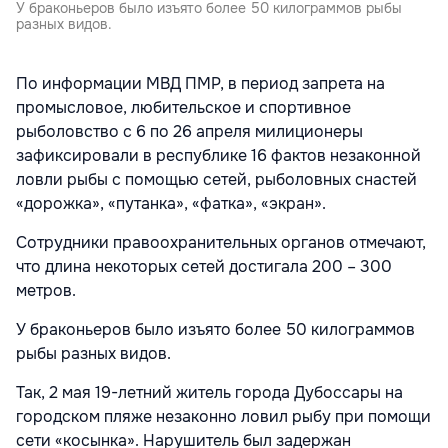
У браконьеров было изъято более 50 килограммов рыбы
разных видов.
По информации МВД ПМР, в период запрета на
промысловое, любительское и спортивное
рыболовство с 6 по 26 апреля милиционеры
зафиксировали в республике 16 фактов незаконной
ловли рыбы с помощью сетей, рыболовных снастей
«дорожка», «путанка», «фатка», «экран».
Сотрудники правоохранительных органов отмечают,
что длина некоторых сетей достигала 200 – 300
метров.
У браконьеров было изъято более 50 килограммов
рыбы разных видов.
Так, 2 мая 19-летний житель города Дубоссары на
городском пляже незаконно ловил рыбу при помощи
сети «косынка». Нарушитель был задержан