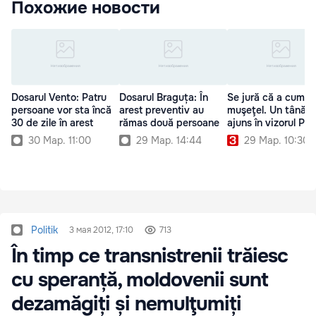
Похожие новости
Dosarul Vento: Patru
Dosarul Braguța: În
Se jură că a cumpă
persoane vor sta încă
arest preventiv au
muşeţel. Un tânăr 
30 de zile în arest
rămas două persoane
ajuns în vizorul Poli
30 Мар. 11:00
29 Мар. 14:44
29 Мар. 10:30
Politik
3 мая 2012, 17:10
713
În timp ce transnistrenii trăiesc
cu speranță, moldovenii sunt
dezamăgiți și nemulţumiți