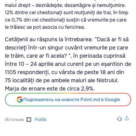
malul drept – deznădejde, dezamăgire și nemulţumire.
12% dintre cei chestionați sunt mulțumiți de trai, în timp
ce 0,7% din cei chestionați susțin că vremurile pe care
le trăiesc se pot asocia cu fericirea.
Cetățenii au răspuns la întrebarea: “Dacă ar fi să
descrieţi într-un singur cuvânt vremurile pe care
le trăim, care ar fi acela? ”, în perioada cuprinsă
între 10 – 24 aprilie anul curent pe un eșantion de
1105 respondenți, cu vârsta de peste 18 ani din
75 localități de pe ambele maluri ale Nistrului.
Marja de eroare este de circa 2,9%.
Подпишитесь на новости Point.md в Google
Источник
Politik