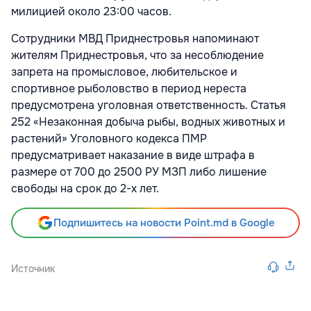
милицией около 23:00 часов.
Сотрудники МВД Приднестровья напоминают
жителям Приднестровья, что за несоблюдение
запрета на промысловое, любительское и
спортивное рыболовство в период нереста
предусмотрена уголовная ответственность. Статья
252 «Незаконная добыча рыбы, водных животных и
растений» Уголовного кодекса ПМР
предусматривает наказание в виде штрафа в
размере от 700 до 2500 РУ МЗП либо лишение
свободы на срок до 2-х лет.
Подпишитесь на новости Point.md в Google
Источник