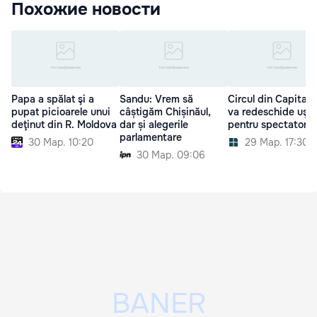
Похожие новости
Papa a spălat şi a
Sandu: Vrem să
Circul din Capitală 
pupat picioarele unui
câștigăm Chișinăul,
va redeschide uşil
deţinut din R. Moldova
dar și alegerile
pentru spectatori
parlamentare
30 Мар. 10:20
29 Мар. 17:30
30 Мар. 09:06