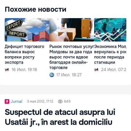
Похожие новости
Дефицит торгового
Рынок почтовых услуг
Экономика Молд
баланса вырос
Молдовы за два года
вернулась к рост
вопреки росту
вырос почти вдвое
после периода
экспорта
благодаря онлайн-
стагнации
торговле
16 Июл. 19:18
24 Июл. 07:27
17 Июл. 18:27
Jurnal
3 мая 2012, 17:12
649
Suspectul de atacul asupra lui
Usatâi jr., în arest la domiciliu