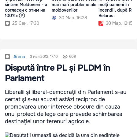
sîntem Moldoveni - я
mai mari probleme ale
mulți oameni în
согласен с этим на
moldovenilor
incendii, după Rusi
100%» Ⓟ
Belarus
30 Мар. 16:28
25 Сен. 17:30
30 Мар. 12:15
Arena
3 мая 2012, 17:10
609
Dispută între PL și PLDM în
Parlament
Liberalii şi liberal-democraţii din Parlament s-au
certat şi s-au acuzat astăzi reciproc de
promovarea unor interese obscure din cauza
unui proiect de lege care prevede schimbarea
destinaţiei unor terenuri agricole.