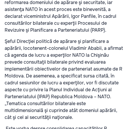
reformarea domeniului de apărare şi securitate, iar
asistenţa NATO în acest proces este binevenită, a
declarat viceministrul Apărării, Igor Panfile, în cadrul
consultărilor bilaterale cu experţii Procesului de
Revizuire şi Planificare a Parteneriatului (PARP).
Şeful Direcţiei politică de apărare şi planificare a
apărării, locotenent-colonelul Vladimir Ababii, a afirmat
că agenda de lucru a experţilor NATO la Chişinău
prevede consultaţii bilaterale privind evaluarea
implementării obiectivelor de parteneriat asumate de R
Moldova. De asemenea, a specificat sursa citată, în
cadrul sesiunilor de lucru a experţilor, vor fi discutate
aspecte cu privire la Planul Individual de Acţiuni al
Parteneriatului (IPAP) Republica Moldova – NATO.
„Tematica consultărilor bilaterale este
multidimensională şi cuprinde atât domeniul apărării,
cât şi cel al securităţii naţionale.
Este vorba despre consolidarea capacităţilor R