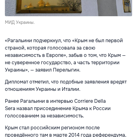
МИД Украины.
«Рагальини подчеркнул, что «Крым не был первой
страной, которая голосовала за свою
независимость в Европе», забыв о том, что Крым —
не суверенное государство, а часть территории
Украины», — заявил Перелыгин.
Дипломат отметил, что подобные заявления вредят
отношениям Украины и Италии.
Ранее Рагальини в интервью Corriere Della
Sera
назвал присоединение Крыма к России
голосованием за независимость.
Крым стал российским регионом после
проведённого там в марте 2014 года референдума,