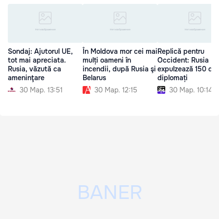
Sondaj: Ajutorul UE,
În Moldova mor cei mai
Replică pentru
tot mai apreciata.
mulți oameni în
Occident: Rusia
Rusia, văzută ca
incendii, după Rusia şi
expulzează 150 de
ameninţare
Belarus
diplomați
30 Мар. 13:51
30 Мар. 12:15
30 Мар. 10:14