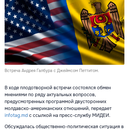
Встреча Андрея Галбура с Джеймсом Петтитом.
В ходе плодотворной встречи состоялся обмен
мнениями по ряду актуальных вопросов,
предусмотренных программой двусторонних
молдавско-американских отношений, передает
infotag.md
с ссылкой на пресс-службу МИДЕИ.
Обсуждалась общественно-политическая ситуация в