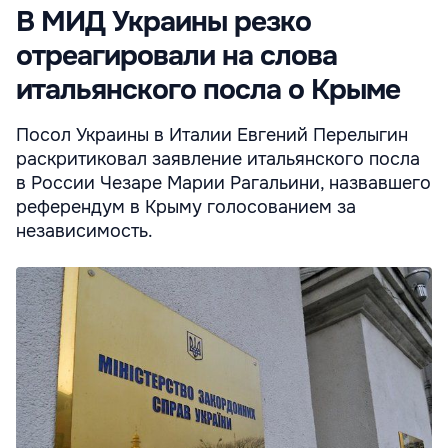
В МИД Украины резко
отреагировали на слова
итальянского посла о Крыме
Посол Украины в Италии Евгений Перелыгин
раскритиковал заявление итальянского посла
в России Чезаре Марии Рагальини, назвавшего
референдум в Крыму голосованием за
независимость.