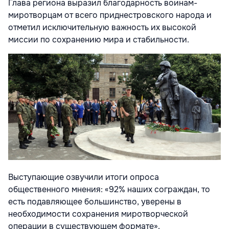
Глава региона выразил благодарность воинам-
миротворцам от всего приднестровского народа и
отметил исключительную важность их высокой
миссии по сохранению мира и стабильности.
Выступающие озвучили итоги опроса
общественного мнения: «92% наших сограждан, то
есть подавляющее большинство, уверены в
необходимости сохранения миротворческой
операции в существующем формате».