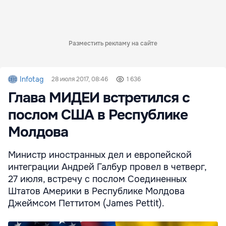
Разместить рекламу на сайте
Infotag
28 июля 2017, 08:46
1 636
Глава МИДЕИ встретился с
послом США в Республике
Молдова
Министр иностранных дел и европейской
интеграции Андрей Галбур провел в четверг,
27 июля, встречу с послом Соединенных
Штатов Америки в Республике Молдова
Джеймсом Петтитом (James Pettit).