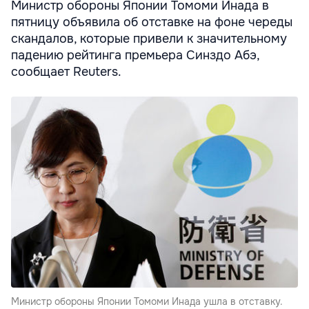
Министр обороны Японии Томоми Инада в
пятницу объявила об отставке на фоне череды
скандалов, которые привели к значительному
падению рейтинга премьера Синздо Абэ,
сообщает Reuters.
Министр обороны Японии Томоми Инада ушла в отставку.