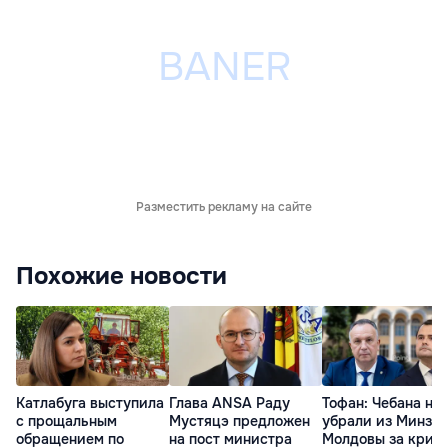
Разместить рекламу на сайте
Похожие новости
Катлабуга выступила
Глава ANSA Раду
Тофан: Чебана не
с прощальным
Мустяцэ предложен
убрали из Минзд
обращением по
на пост министра
Молдовы за крит