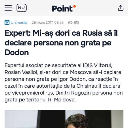
RU
Unimedia
28 июля 2017, 08:55
619
Expert: Mi-aș dori ca Rusia să îl
declare persona non grata pe
Dodon
Expertul asociat pe securitate al IDIS Viitorul,
Rosian Vasiloi, și-ar dori ca Moscova să-i declare
persona non grata pe Igor Dodon, ca reacție în
cazul în care autoritățile de la Chișinău îl declară
pe vicepremierul rus, Dmitri Rogozin persona non
grata pe teritoriul R. Moldova.