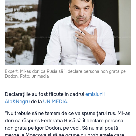
Expert: Mi-aș dori ca Rusia să îl declare persona non grata pe
Dodon. Foto: unimedia
Declarațiile au fost făcute în cadrul
emisiunii
Alb&Negru
de la
UNIMEDIA
.
”Nu trebuie să ne temem de ce va spune țarul rus. Mi-aș
dori ca răspuns Federația Rusă să îl declare persona
non grata pe Igor Dodon, pe veci. Să nu mai poată
merge la Moscova și să se ocupe cu problemele care