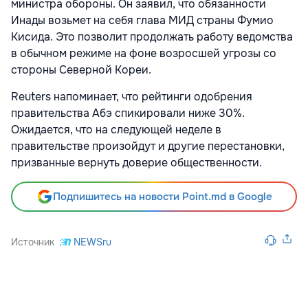
министра обороны. Он заявил, что обязанности
Инады возьмет на себя глава МИД страны Фумио
Кисида. Это позволит продолжать работу ведомства
в обычном режиме на фоне возросшей угрозы со
стороны Северной Кореи.
Reuters напоминает, что рейтинги одобрения
правительства Абэ спикировали ниже 30%.
Ожидается, что на следующей неделе в
правительстве произойдут и другие перестановки,
призванные вернуть доверие общественности.
Подпишитесь на новости Point.md в Google
Источник
NEWSru