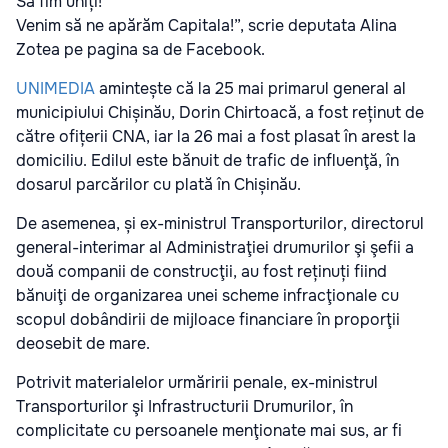
Să fim uniți!
Venim să ne apărăm Capitala!”, scrie deputata Alina
Zotea pe pagina sa de Facebook.
UNIMEDIA
amintește că la 25 mai primarul general al
municipiului Chișinău, Dorin Chirtoacă, a fost reținut de
către ofițerii CNA, iar la 26 mai a fost plasat în arest la
domiciliu. Edilul este bănuit de trafic de influenţă, în
dosarul parcărilor cu plată în Chișinău.
De asemenea, și ex-ministrul Transporturilor, directorul
general-interimar al Administraţiei drumurilor şi şefii a
două companii de construcţii, au fost reținuți fiind
bănuiţi de organizarea unei scheme infracţionale cu
scopul dobândirii de mijloace financiare în proporţii
deosebit de mare.
Potrivit materialelor urmăririi penale, ex-ministrul
Transporturilor şi Infrastructurii Drumurilor, în
complicitate cu persoanele menţionate mai sus, ar fi