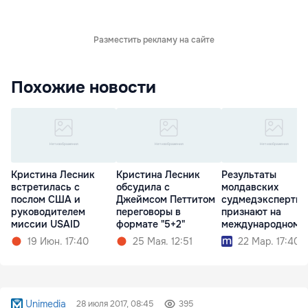
Разместить рекламу на сайте
Похожие новости
Кристина Лесник
Кристина Лесник
Результаты
встретилась с
обсудила с
молдавских
послом США и
Джеймсом Петтитом
судмедэкспертиз
руководителем
переговоры в
признают на
миссии USAID
формате "5+2"
международном
уровне
19 Июн. 17:40
25 Мая. 12:51
22 Мар. 17:40
Unimedia
28 июля 2017, 08:45
395