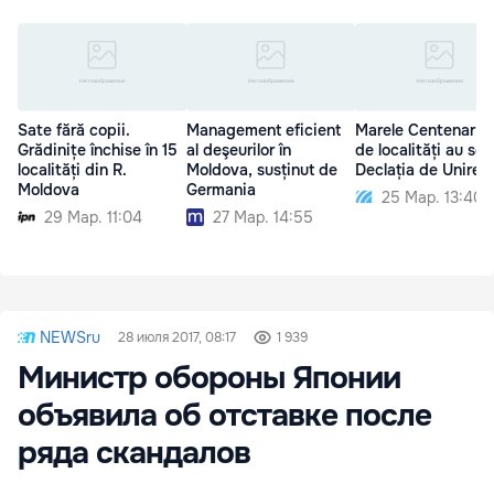
Sate fără copii.
Management eficient
Marele Centenar: 1
Grădinițe închise în 15
al deşeurilor în
de localități au se
localități din R.
Moldova, susținut de
Declația de Unire
Moldova
Germania
25 Мар. 13:40
29 Мар. 11:04
27 Мар. 14:55
NEWSru
28 июля 2017, 08:17
1 939
Министр обороны Японии
объявила об отставке после
ряда скандалов