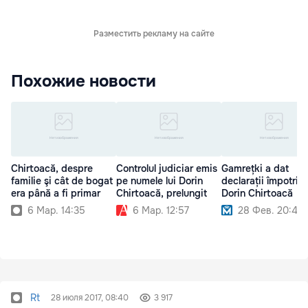
Разместить рекламу на сайте
Похожие новости
Chirtoacă, despre
Controlul judiciar emis
Gamrețki a dat
familie şi cât de bogat
pe numele lui Dorin
declarații împotriva
era până a fi primar
Chirtoacă, prelungit
Dorin Chirtoacă
6 Мар. 14:35
6 Мар. 12:57
28 Фев. 20:42
Rt
28 июля 2017, 08:40
3 917