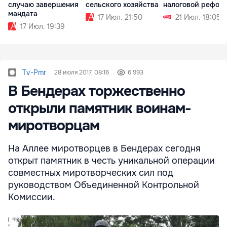
случаю завершения
сельского хозяйства
налоговой рефор
мандата
17 Июл. 21:50
21 Июл. 18:05
17 Июл. 19:39
Tv-Pmr
28 июля 2017, 08:16
6 993
В Бендерах торжественно
открыли памятник воинам-
миротворцам
На Аллее миротворцев в Бендерах сегодня
открыт памятник в честь уникальной операции
совместных миротворческих сил под
руководством Объединенной Контрольной
Комиссии.