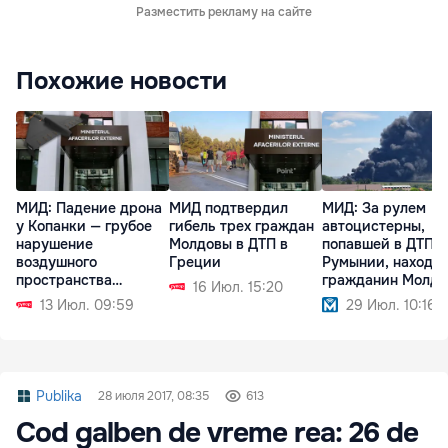
Разместить рекламу на сайте
Похожие новости
МИД: Падение дрона
МИД подтвердил
МИД: За рулем
у Копанки — грубое
гибель трех граждан
автоцистерны,
нарушение
Молдовы в ДТП в
попавшей в ДТП в
воздушного
Греции
Румынии, находи
пространства
гражданин Молд
16 Июл. 15:20
Молдовы
13 Июл. 09:59
29 Июл. 10:16
Publika
28 июля 2017, 08:35
613
Cod galben de vreme rea: 26 de