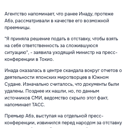
Агентство напоминает, что ранее Инаду, протеже
Абэ, рассматривали в качестве его возможной
преемницы.
"Я приняла решение подать в отставку, чтобы взять
на себя ответственность за сложившуюся
ситуацию", - заявила уходящий министр на пресс-
конференции в Токио.
Инада оказалась в центре скандала вокруг отчетов о
деятельности японских миротворцев в Южном
Судане. Изначально считалось, что документы были
удалены. Позднее их нашли, но, по данным
источников СМИ, ведомство скрыло этот факт,
напоминает ТАСС.
Премьер Абэ, выступая на отдельной пресс-
конференции, извинился перед народом за отставку