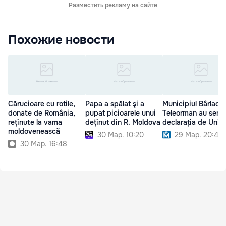
Разместить рекламу на сайте
Похожие новости
Cărucioare cu rotile,
Papa a spălat şi a
Municipiul Bârlad ș
donate de România,
pupat picioarele unui
Teleorman au semn
reținute la vama
deţinut din R. Moldova
declarația de Unire
moldovenească
30 Мар. 10:20
29 Мар. 20:40
30 Мар. 16:48