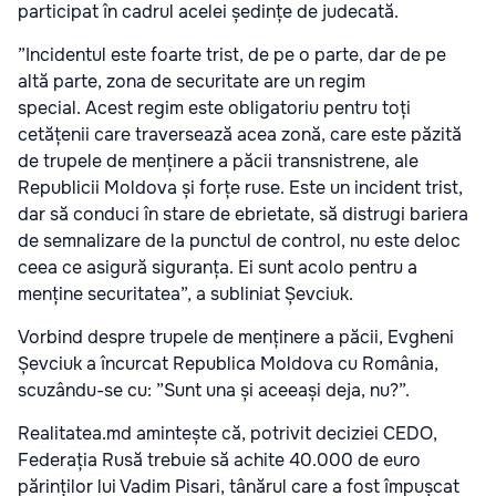
participat în cadrul acelei ședințe de judecată.
”Incidentul este foarte trist, de pe o parte, dar de pe
altă parte, zona de securitate are un regim
special. Acest regim este obligatoriu pentru toți
cetățenii care traversează acea zonă, care este păzită
de trupele de menținere a păcii transnistrene, ale
Republicii Moldova și forțe ruse. Este un incident trist,
dar să conduci în stare de ebrietate, să distrugi bariera
de semnalizare de la punctul de control, nu este deloc
ceea ce asigură siguranța. Ei sunt acolo pentru a
menține securitatea”, a subliniat Șevciuk.
Vorbind despre trupele de menținere a păcii, Evgheni
Șevciuk a încurcat Republica Moldova cu România,
scuzându-se cu: ”Sunt una și aceeași deja, nu?”.
Realitatea.md amintește că, potrivit deciziei CEDO,
Federația Rusă trebuie să achite 40.000 de euro
părinților lui Vadim Pisari, tânărul care a fost împușcat