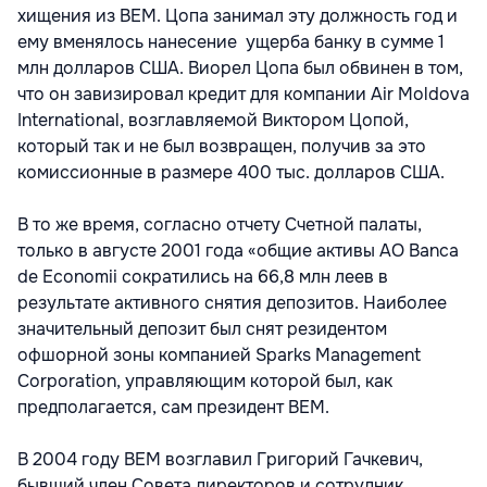
хищения из BEM. Цопа занимал эту должность год и
ему вменялось нанесение ущерба банку в сумме 1
млн долларов США. Виорел Цопа был обвинен в том,
что он завизировал кредит для компании Air Moldova
International, возглавляемой Виктором Цопой,
который так и не был возвращен, получив за это
комиссионные в размере 400 тыс. долларов США.
В то же время, согласно отчету Счетной палаты,
только в августе 2001 года «общие активы АО Banca
de Economii сократились на 66,8 млн леев в
результате активного снятия депозитов. Наиболее
значительный депозит был снят резидентом
офшорной зоны компанией Sparks Management
Corporation, управляющим которой был, как
предполагается, сам президент BEM.
В 2004 году BEM возглавил Григорий Гачкевич,
бывший член Совета директоров и сотрудник