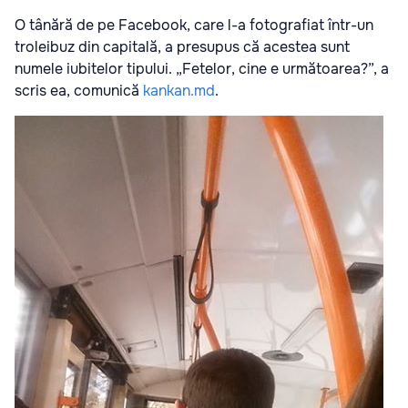
O tânără de pe Facebook, care l-a fotografiat într-un
troleibuz din capitală, a presupus că acestea sunt
numele iubitelor tipului. „Fetelor, cine e următoarea?”, a
scris ea, comunică
kankan.md
.