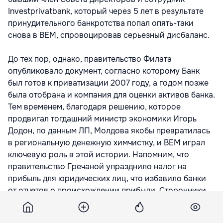
Investprivatbank, который через 5 лет в результате
принудительного банкротства попал опять-таки
снова в BEM, спровоцировав серьезный дисбаланс.
До тех пор, однако, правительство Филата
опубликовало документ, согласно которому Банк
был готов к приватизации 2007 году, а годом позже
была отобрана и компания для оценки активов банка.
Тем временем, благодаря решению, которое
продвигал тогдашний министр экономики Игорь
Додон, по данным ЛП, Молдова якобы превратилась
в региональную денежную химчистку, и BEM играл
ключевую роль в этой истории. Напомним, что
правительство Гречаной упразднило налог на
прибыль для юридических лиц, что избавило банки
от отчетов о происхождении прибыли. Сторонники
этой версии приводят в качестве доказательства
дело Магницкого и связанное с ним международное