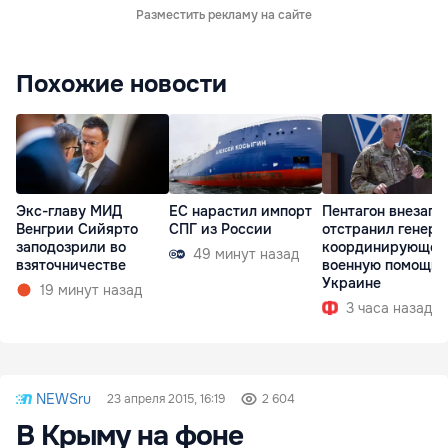
Разместить рекламу на сайте
Похожие новости
Экс-главу МИД
ЕС нарастил импорт
Пентагон внезапн
Венгрии Сийярто
СПГ из России
отстранил генера
заподозрили во
координирующег
49 минут назад
взяточничестве
военную помощь
Украине
19 минут назад
3 часа назад
NEWSru
23 апреля 2015, 16:19
2 604
В Крыму на фоне