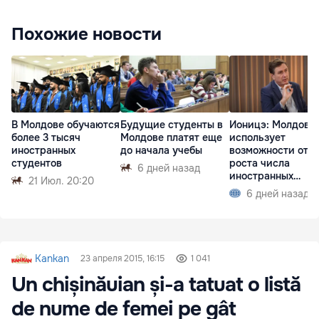
Похожие новости
В Молдове обучаются
Будущие студенты в
Ионицэ: Молдова 
более 3 тысяч
Молдове платят еще
использует
иностранных
до начала учебы
возможности от
студентов
роста числа
6 дней назад
иностранных
21 Июл. 20:20
студентов
6 дней назад
Kankan
23 апреля 2015, 16:15
1 041
Un chișinăuian și-a tatuat o listă
de nume de femei pe gât