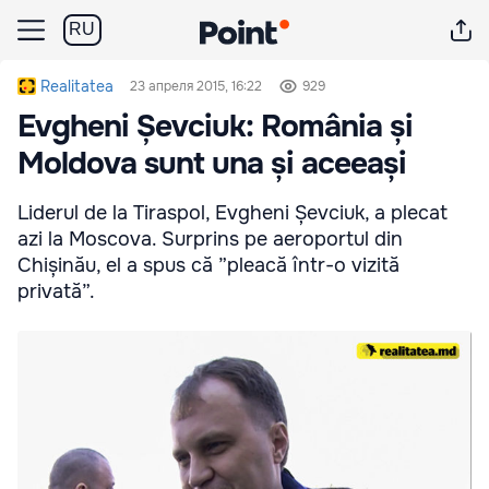
RU
Realitatea
23 апреля 2015, 16:22
929
Evgheni Șevciuk: România și
Moldova sunt una și aceeași
Liderul de la Tiraspol, Evgheni Șevciuk, a plecat
azi la Moscova. Surprins pe aeroportul din
Chișinău, el a spus că ”pleacă într-o vizită
privată”.