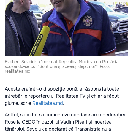
Evgheni Șevciuk a încurcat Republica Moldova cu România,
scuzându-se cu: ”Sunt una și aceeași deja, nu?”. Foto:
realitatea.md
Acesta era într-o dispoziție bună, a răspuns la toate
întrebările reporterului Realitatea TV și chiar a făcut
glume, scrie
Realitatea.md
.
Astfel, solicitat să comenteze condamnarea Federației
Ruse la CEDO în cazul lui Vadim Pisari și moartea
tânărului, Șevciuk a declarat că Transnistria nu a