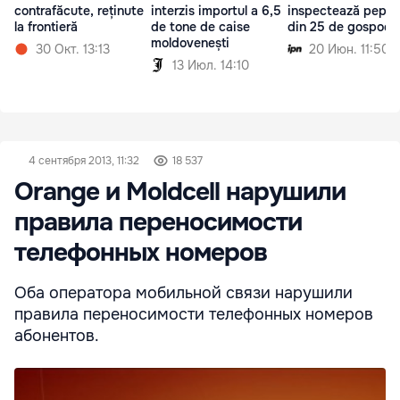
contrafăcute, reținute
interzis importul a 6,5
inspectează pepin
la frontieră
de tone de caise
din 25 de gospodăr
moldovenești
30 Окт. 13:13
20 Июн. 11:50
13 Июл. 14:10
4 сентября 2013, 11:32
18 537
Orange и Moldcell нарушили
правила переносимости
телефонных номеров
Оба оператора мобильной связи нарушили
правила переносимости телефонных номеров
абонентов.