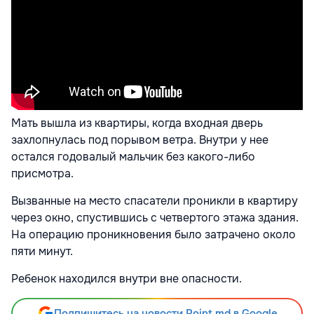
Мать вышла из квартиры, когда входная дверь
захлопнулась под порывом ветра. Внутри у нее
остался годовалый мальчик без какого-либо
присмотра.
Вызванные на место спасатели проникли в квартиру
через окно, спустившись с четвертого этажа здания.
На операцию проникновения было затрачено около
пяти минут.
Ребенок находился внутри вне опасности.
Подпишитесь на новости Point.md в Google