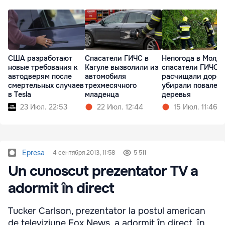
США разработают
Спасатели ГИЧС в
Непогода в Молдо
новые требования к
Кагуле вызволили из
спасатели ГИЧС
автодверям после
автомобиля
расчищали дорог
смертельных случаев
трехмесячного
убирали повален
в Tesla
младенца
деревья
23 Июл. 22:53
22 Июл. 12:44
15 Июл. 11:46
Epresa
4 сентября 2013, 11:58
5 511
Un cunoscut prezentator TV a
adormit în direct
Tucker Carlson, prezentator la postul american
de televiziune Fox News, a adormit în direct, în