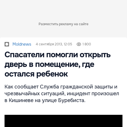
Разместить рекламу на сайте
Moldnews
4 сентября 2013, 12:05
1 800
Спасатели помогли открыть
дверь в помещение, где
остался ребенок
Как сообщает Служба гражданской защиты и
чрезвычайных ситуаций, инцидент произошел
в Кишиневе на улице Буребиста.