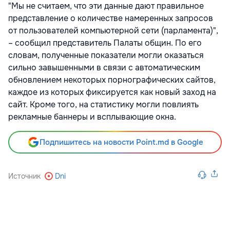
"Мы не считаем, что эти данные дают правильное
представление о количестве намеренных запросов
от пользователей компьютерной сети (парламента)",
– сообщил представитель Палаты общин. По его
словам, полученные показатели могли оказаться
сильно завышенными в связи с автоматическим
обновлением некоторых порнографических сайтов,
каждое из которых фиксируется как новый заход на
сайт. Кроме того, на статистику могли повлиять
рекламные баннеры и всплывающие окна.
Подпишитесь на новости Point.md в Google
Источник
Dni