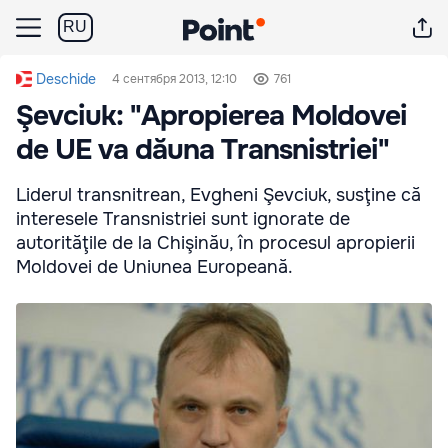
RU
Deschide
4 сентября 2013, 12:10
761
Şevciuk: "Apropierea Moldovei
de UE va dăuna Transnistriei"
Liderul transnitrean, Evgheni Şevciuk, susţine că
interesele Transnistriei sunt ignorate de
autorităţile de la Chişinău, în procesul apropierii
Moldovei de Uniunea Europeană.