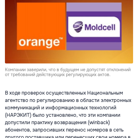
Компании заверили, что в будущем не допустят отклонений
от требований действующих регулирующих актов.
В ходе проверок осуществленных Национальным
агентство по регулированию в области электронных
коммуникаций и информационных технологий
(НАРЭКИТ) было установлено, что эти компании
допустили практику возвращения (winback)
абонентов, запросивших перенос номеров в сеть
другого поставщика или перенесших свои номера в