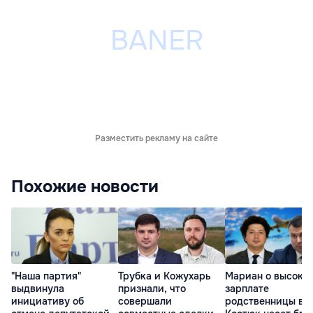
Разместить рекламу на сайте
Похожие новости
"Наша партия"
Трубка и Кожухарь
Мариан о высоко
выдвинула
признали, что
зарплате
инициативу об
совершали
родственницы в О