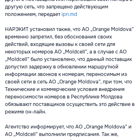
другую сеть, что запрещено действующим
положением, передает
ipn.md
НАРЭКИТ установил также, что АО „Orange Moldova”
временно запретил, без обоснования своих
действий, входящие вызовы к своей сети для
некоторых номеров АО „Moldcell”, а в случае с АО
„Moldcell” было установлено, что данный поставщик
допустил задержку в обновлении маршрутной
информации звонков к номерам, переносимым из
своей сети в сеть АО „Orange Moldova”, при том, что
Технические и коммерческие условия внедрения
переносимости номеров в Республике Молдова
обязывают поставщиков осуществить это действие в
режиме он-лайн.
Агентство информирует, что АО „Orange Moldova” и
АО „Moldcell” выполнили предписания. Так же,