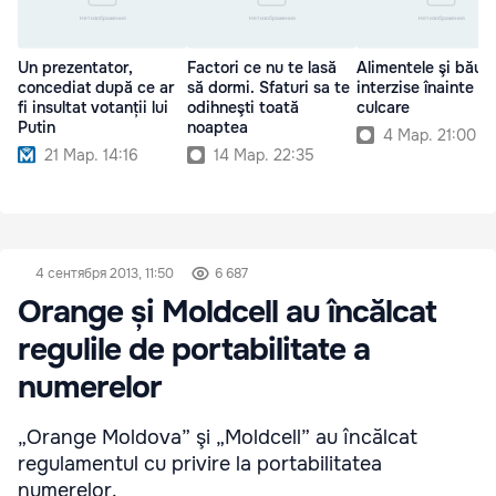
Un prezentator,
Factori ce nu te lasă
Alimentele şi băutu
concediat după ce ar
să dormi. Sfaturi sa te
interzise înainte d
fi insultat votanții lui
odihneşti toată
culcare
Putin
noaptea
4 Мар. 21:00
21 Мар. 14:16
14 Мар. 22:35
4 сентября 2013, 11:50
6 687
Orange și Moldcell au încălcat
regulile de portabilitate a
numerelor
„Orange Moldova” şi „Moldcell” au încălcat
regulamentul cu privire la portabilitatea
numerelor.