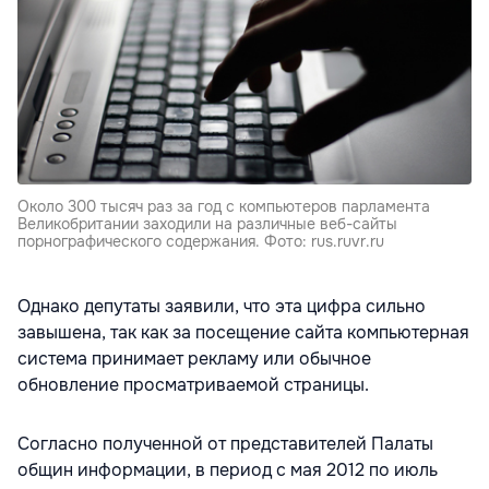
Около 300 тысяч раз за год с компьютеров парламента
Великобритании заходили на различные веб-сайты
порнографического содержания. Фото: rus.ruvr.ru
Однако депутаты заявили, что эта цифра сильно
завышена, так как за посещение сайта компьютерная
система принимает рекламу или обычное
обновление просматриваемой страницы.
Согласно полученной от представителей Палаты
общин информации, в период с мая 2012 по июль