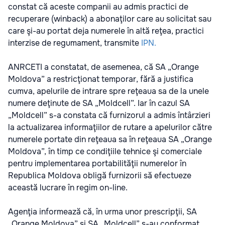
constat că aceste companii au admis practici de
recuperare (winback) a abonaţilor care au solicitat sau
care şi-au portat deja numerele în altă reţea, practici
interzise de regumament, transmite
IPN.
ANRCETI a constatat, de asemenea, că SA „Orange
Moldova” a restricţionat temporar, fără a justifica
cumva, apelurile de intrare spre reţeaua sa de la unele
numere deţinute de SA „Moldcell”. Iar în cazul SA
„Moldcell” s-a constata că furnizorul a admis întârzieri
la actualizarea informaţiilor de rutare a apelurilor către
numerele portate din reţeaua sa în reţeaua SA „Orange
Moldova”, în timp ce condiţiile tehnice şi comerciale
pentru implementarea portabilităţii numerelor în
Republica Moldova obligă furnizorii să efectueze
această lucrare în regim on-line.
Agenţia informează că, în urma unor prescripţii, SA
„Orange Moldova” şi SA „Moldcell” s-au conformat