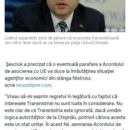
Liderul separatist este de părere că economia transnistreană
are viitor doar dacă se va lansa pe piaţa Uniunii Vamale.
Şevciuk a precizat că o eventuală parafare a Acordului
de asocierea cu UE va duce la înrăutăţirea situaţiei
agenţilor economici din stânga Nistrului,
scrie
novostipmr.com
.
“Vreau să-mi exprim regretul în legătură cu faptul că
interesele Transnistriei nu sunt luate în considerare. Nu
este clar de ce Transnistria este ignorată, dacă urmăm
logica autorităţilor de la Chişinău, potrivit cărora acesta
este un stat unitar. În acest fel, semnarea Acordului de