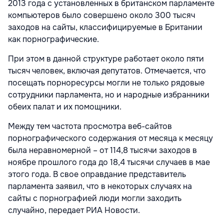
2013 года с установленных в британском парламенте
компьютеров было совершено около 300 тысяч
заходов на сайты, классифицируемые в Британии
как порнографические.
При этом в данной структуре работает около пяти
тысяч человек, включая депутатов. Отмечается, что
посещать порноресурсы могли не только рядовые
сотрудники парламента, но и народные избранники
обеих палат и их помощники.
Между тем частота просмотра веб-сайтов
порнографического содержания от месяца к месяцу
была неравномерной – от 114,8 тысячи заходов в
ноябре прошлого года до 18,4 тысячи случаев в мае
этого года. В свое оправдание представитель
парламента заявил, что в некоторых случаях на
сайты с порнографией люди могли заходить
случайно, передает
РИА Новости.