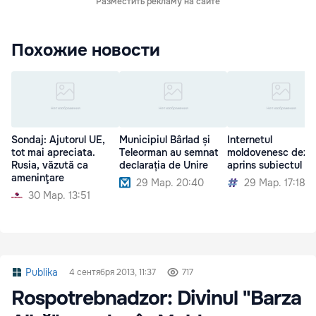
Разместить рекламу на сайте
Похожие новости
Sondaj: Ajutorul UE,
Municipiul Bârlad și
Internetul
tot mai apreciata.
Teleorman au semnat
moldovenesc dezb
Rusia, văzută ca
declarația de Unire
aprins subiectul Un
ameninţare
29 Мар. 20:40
29 Мар. 17:18
30 Мар. 13:51
Publika
4 сентября 2013, 11:37
717
Rospotrebnadzor: Divinul "Barza