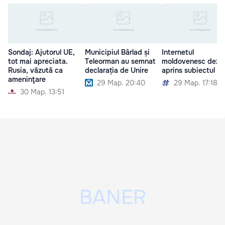
Sondaj: Ajutorul UE,
Municipiul Bârlad și
Internetul
tot mai apreciata.
Teleorman au semnat
moldovenesc dezb
Rusia, văzută ca
declarația de Unire
aprins subiectul Un
ameninţare
29 Мар. 20:40
29 Мар. 17:18
30 Мар. 13:51