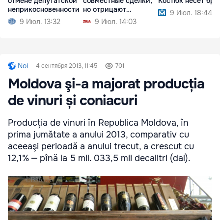
отмене депутатской
совместные сделки,
Костюк несет бре
неприкосновенности
но отрицают
9 Июл. 18:44
партнерство
9 Июл. 13:32
9 Июл. 14:03
Noi
4 сентября 2013, 11:45
701
Moldova şi-a majorat producția
de vinuri și coniacuri
Producția de vinuri în Republica Moldova, în
prima jumătate a anului 2013, comparativ cu
aceeaşi perioadă a anului trecut, a crescut cu
12,1% ‒ pînă la 5 mil. 033,5 mii decalitri (dal).