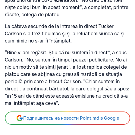
spus unul dintre co-prezentatori. “Nu cred că suntem
nişte colegi buni în acest moment”, a completat, printre
râsete, colega de platou.
La câteva secunde de la intrarea în direct Tucker
Carlson s-a trezit buimac şi şi-a reluat emisiunea ca şi
cum nimic nu s-ar fi întâmplat.
“Bine v-am regăsit. Ştiu că nu suntem în direct”, a spus
Carlson. “Nu, suntem în timpul pauzei publicitare. Nu ai
niciun motiv să te simţi jenat”, a fost replica colegei de
platou care se abţinea cu greu să nu râdă de situaţia
penibilă prin care a trecut Carlson. “Chiar suntem în
direct”, a continuat bărbatul, la care colegul său a spus:
“în 15 ani de când este această emisiune nu cred că s-a
mai întâmplat aşa ceva”.
Подпишитесь на новости Point.md в Google