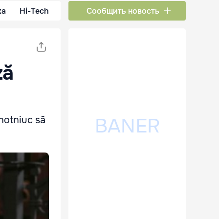
ка
Hi-Tech
Сообщить новость
ză
ahotniuc să