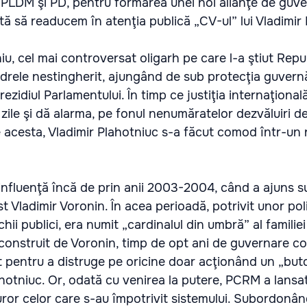
ii PLDM şi PD, pentru formarea unei noi alianţe de guve
ită să readucem în atenţia publică „CV-ul” lui Vladimir
, cel mai controversat oligarh pe care l-a ştiut Repu
drele nestingherit, ajungând de sub protecţia guvernă
ezidiul Parlamentului. În timp ce justiţia internaţională
zile şi dă alarma, pe fonul nenumăratelor dezvăluiri d
de acesta, Vladimir Plahotniuc s-a făcut comod într-un 
 influenţă încă de prin anii 2003-2004, când a ajuns 
 Vladimir Voronin. În acea perioadă, potrivit unor polit
chii publici, era numit „cardinalul din umbră” al familiei
 construit de Voronin, timp de opt ani de guvernare c
t pentru a distruge pe oricine doar acţionând un „buto
hotniuc. Or, odată cu venirea la putere, PCRM a lansa
ror celor care s-au împotrivit sistemului. Subordonând 