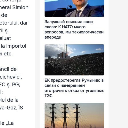
neral Simion
e de
Залужный пояснил свои
torului, dar
слова: К НАТО много
i şi
вопросов, мы технологически
впереди
eluat
 la importul
i etc.
ăncii de
cichevici,
ЕК предостерегла Румынию в
EC şi PG;
связи с намерением
отстрочить отказ от угольных
i;
ТЭС
ui de la
va-Gaz, ÎS
ele „La