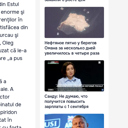
din Estul
e enorme şi
enţilor în
atisfăcea din
urcau şi
, Oleg
Нефтяное пятно у берегов
Омана за несколько дней
uzat că le-a
увеличилось в четыре раза
are „a pus
ă a
ale. A
ictor
Санду: Не думаю, что
получится повысить
inatul de
зарплаты с 1 сентября
Spiridon
at în
t cu forţa