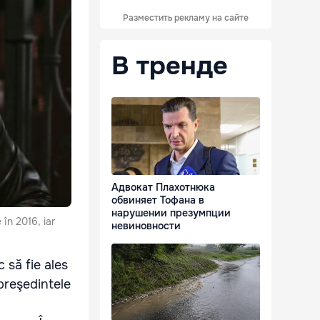
Разместить рекламу на сайте
В тренде
Адвокат Плахотнюка
обвиняет Тофана в
нарушении презумпции
 în 2016, iar
невиновности
 să fie ales
 preşedintele
l