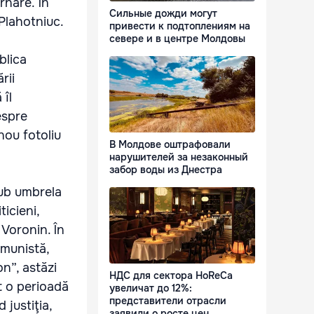
rnare. În
Сильные дожди могут
 Plahotniuc.
привести к подтоплениям на
севере и в центре Молдовы
blica
rii
 îl
espre
nou fotoliu
В Молдове оштрафовали
нарушителей за незаконный
забор воды из Днестра
sub umbrela
icieni,
 Voronin. În
omunistă,
n”, astăzi
НДС для сектора HoReCa
t o perioadă
увеличат до 12%:
представители отрасли
justiţia,
заявили о росте цен