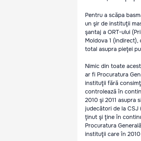
Pentru a scăpa basma 
un şir de instituţii m
şantaj a ORT-ului (Pr
Moldova 1 (indirect),
total asupra pieţei pu
Nimic din toate aceste
ar fi Procuratura Ge
instituţii fără consim
controlează în continu
2010 şi 2011 asupra s
judecători de la CSJ 
ţinut şi ţine în cont
Procuratura Generală,
instituţii care în 201