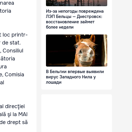
mnarea
toria
Из-за непогоды повреждена
ЛЭП Бельцы — Днестровск:
восстановление займет
более недели
 loc printr-
 de stat.
 Consiliul
cătoria
ura
В Бельгии впервые выявили
te, Comisia
вирус Западного Нила у
al
лошади
l direcţiei
lă şi la MAI
 de drept să