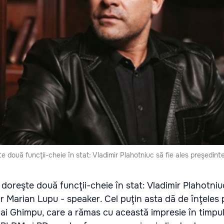
e două funcţii-cheie în stat: Vladimir Plahotniuc să fie ales preşedinte
 doreşte două funcţii-cheie în stat: Vladimir Plahotniuc
ar Marian Lupu - speaker. Cel puţin asta dă de înţeles
ihai Ghimpu, care a rămas cu această impresie în timpu