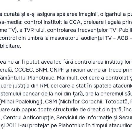
curată şi a-şi asigura spălarea imaginii, oligarhul a 
ass-media: control instituit la CCA, preluare ilegală pri
ime TV), a TVR-ului, controlarea frecvenţelor TV: Publi
 control din umbră la măsurătorul audienţei TV – AGB –
blicitare.
a nu ar fi putut avea loc fără controlarea instituţiilor
nerală, CCCEC, BNM, CNPF şi niciun ac nu ar trece pri
ţământul lui Plahotniuc. Mai mult, cel care a controlat ş
are justiţia din RM, cel care a stat în spatele atacuril
istemului bancar de la noi din ţară, are la cheremul să
(Mihai Poalelungi), CSM (Nichifor Corochii. Totodată, 
inuare sub papuc toate structurile de drept din ţară, î
 Centrul Anticorupţie, Serviciul de Informaţie şi Secur
0 şi 2011 l-au protejat pe Plahotniuc în timpul atacurilor