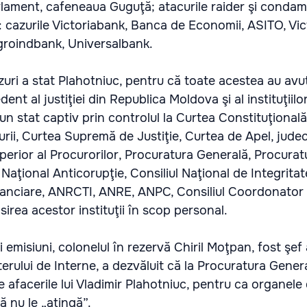
rlament, cafeneaua Guguţă; atacurile raider şi conda
 cazurile Victoriabank, Banca de Economii, ASITO, Vic
groindbank, Universalbank.
zuri a stat Plahotniuc, pentru că toate acestea au avut
ent al justiţiei din Republica Moldova şi al instituţiilor
 un stat captiv prin controlul la Curtea Constituţională,
urii, Curtea Supremă de Justiţie, Curtea de Apel, jude
uperior al Procurorilor, Procuratura Generală, Procurat
 Naţional Anticorupţie, Consiliul Naţional de Integrita
inanciare, ANRCTI, ANRE, ANPC, Consiliul Coordonator 
osirea acestor instituţii în scop personal.
 emisiuni, colonelul în rezervă Chiril Moţpan, fost şef a
sterului de Interne, a dezvăluit că la Procuratura Genera
te afacerile lui Vladimir Plahotniuc, pentru ca organele
să nu le „atingă”.