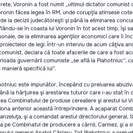
secrete, Voronin a fost numit „ultimul dictator comunist 
Voronin făcea legea în RM, unde corupţia atinsese cot
de la decizii judecătoreşti şi până la eliminarea concur
flându-se în coasta lui Voronin în tot acest timp, îşi s
onale, de la eliminarea agenţilor economici care îi înc
oiectelor de legi. Într-un interviu de acum câţiva ani
i comunist, declara că toate afacerile de care a fost ac
erioada guvernării comuniste „se află la Plahotniuc”, c
 manieră specifică lui”.
Plahotniuc este impunător, începând cu preluarea abuziv
ână la hărţuirea şi arestarea tuturor care i-au stat în c
nea Combinatului de produse cerealiere şi arestul lui V
tiona anterior această întreprindere. A acaparat Comb
ranzeluţa, şi a comandat arestul directorului general, 
 pe Combinatul de producere a cărnii, Carmez, şi a st
torului general Anatol Câşlaru. Tot Plahotniuc a prelua