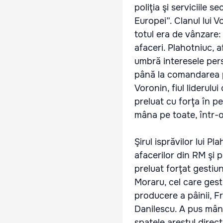
poliţia şi serviciile 
Europei”. Clanul lui 
totul era de vânzare: 
afaceri. Plahotniuc, a
umbră interesele pers
până la comandarea pr
Voronin, fiul liderulu
preluat cu forţa în p
mâna pe toate, într-o
Şirul isprăvilor lui 
afacerilor din RM şi p
preluat forţat gestiu
Moraru, cel care ges
producere a pâinii, F
Danilescu. A pus mâna
spatele arestul direc