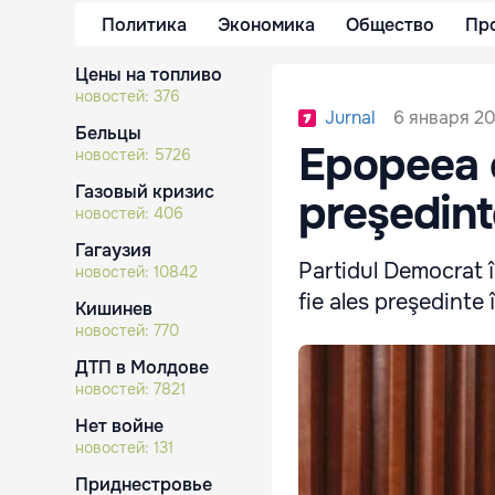
Политика
Экономика
Общество
Пр
Цены на топливо
новостей:
376
6 января 20
Jurnal
Бельцы
Epopeea o
новостей:
5726
Газовый кризис
preşedint
новостей:
406
Гагаузия
Partidul Democrat î
новостей:
10842
fie ales preşedinte 
Кишинев
новостей:
770
ДТП в Молдове
новостей:
7821
Нет войне
новостей:
131
Приднестровье