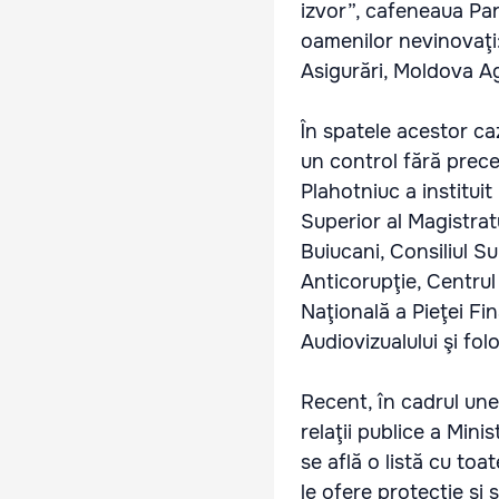
izvor”, cafeneaua Pa
oamenilor nevinovaţi:
Asigurări, Moldova A
În spatele acestor ca
un control fără preced
Plahotniuc a instituit
Superior al Magistrat
Buiucani, Consiliul S
Anticorupţie, Centrul
Naţională a Pieţei F
Audiovizualului şi fol
Recent, în cadrul unei
relaţii publice a Mini
se află o listă cu toa
le ofere protecţie şi 