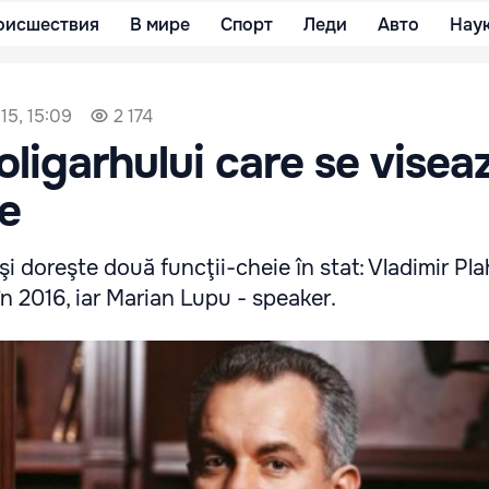
оисшествия
В мире
Спорт
Леди
Авто
Нау
15, 15:09
2 174
ligarhului care se visea
e
şi doreşte două funcţii-cheie în stat: Vladimir Pl
în 2016, iar Marian Lupu - speaker.