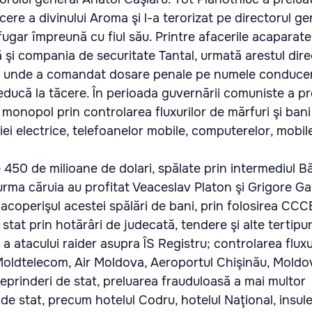
re a divinului Aroma şi l-a terorizat pe directorul ge
fugar împreună cu fiul său. Printre afacerile acaparat
şi compania de securitate Tantal, urmată arestul direc
, unde a comandat dosare penale pe numele conduceri
 reducă la tăcere. În perioada guvernării comuniste a pr
it monopol prin controlarea fluxurilor de mărfuri şi bani
giei electrice, telefoanelor mobile, computerelor, mobile
e 450 de milioane de dolari, spălate prin intermediul B
rma căruia au profitat Veaceslav Platon şi Grigore Ga
t acoperişul acestei spălări de bani, prin folosirea CCC
 stat prin hotărâri de judecată, tendere şi alte tertipur
a atacului raider asupra ÎS Registru; controlarea fluxul
 Moldtelecom, Air Moldova, Aeroportul Chişinău, Moldo
treprinderi de stat, preluarea frauduloasă a mai multor
i de stat, precum hotelul Codru, hotelul Naţional, insul