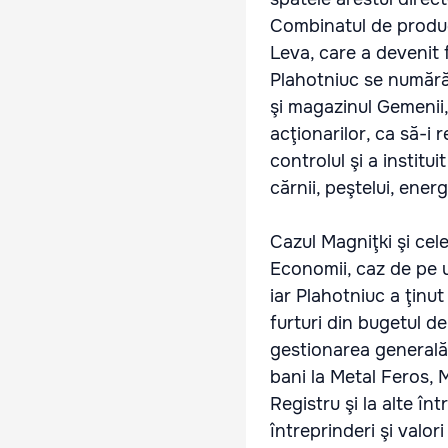
Combinatul de produce
Leva, care a devenit 
Plahotniuc se numără 
şi magazinul Gemenii
acţionarilor, ca să-i
controlul şi a institu
cărnii, peştelui, ener
Cazul Magniţki şi cel
Economii, caz de pe u
iar Plahotniuc a ţinu
furturi din bugetul de
gestionarea generală 
bani la Metal Feros,
Registru şi la alte în
întreprinderi şi valor