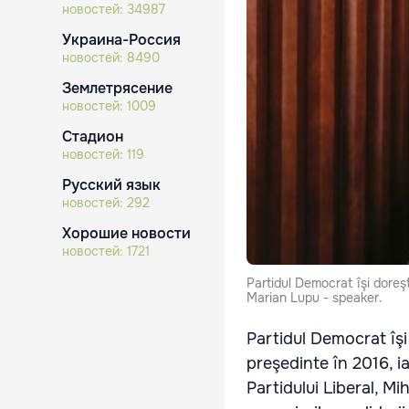
новостей:
34987
Украина-Россия
новостей:
8490
Землетрясение
новостей:
1009
Стадион
новостей:
119
Русский язык
новостей:
292
Хорошие новости
новостей:
1721
Partidul Democrat îşi doreşt
Marian Lupu - speaker.
Partidul Democrat îşi
preşedinte în 2016, i
Partidului Liberal, M