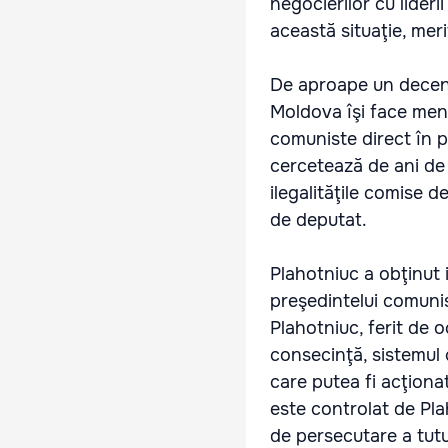
negocierilor cu lider
această situaţie, mer
De aproape un deceniu
Moldova îşi face men
comuniste direct în pr
cercetează de ani de 
ilegalităţile comise 
de deputat.
Plahotniuc a obţinut
preşedintelui comunist
Plahotniuc, ferit de o
consecinţă, sistemul
care putea fi acţiona
este controlat de Pla
de persecutare a tutu