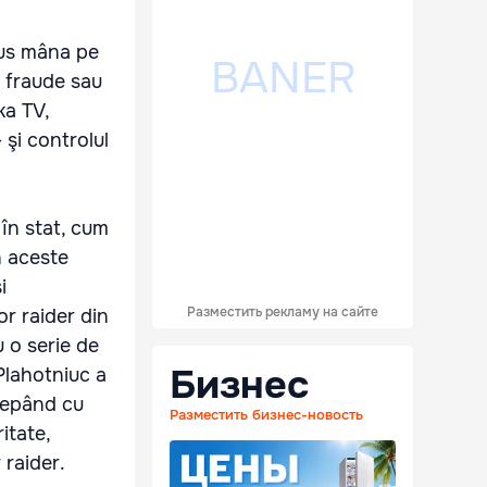
pus mâna pe
n fraude sau
ka TV,
 şi controlul
 în stat, cum
n aceste
i
Разместить рекламу на сайте
or raider din
u o serie de
Бизнес
Plahotniuc a
ncepând cu
Разместить бизнес-новость
itate,
 raider.