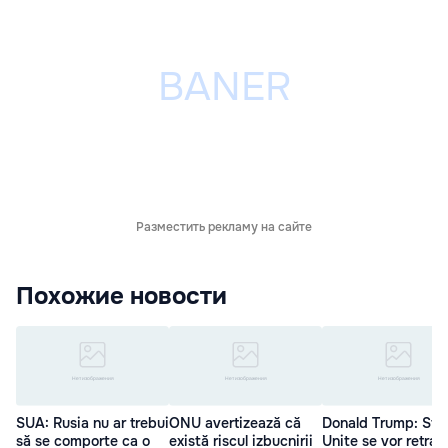
Разместить рекламу на сайте
Похожие новости
SUA: Rusia nu ar trebui
ONU avertizează că
Donald Trump: Sta
să se comporte ca o
există riscul izbucnirii
Unite se vor retrag