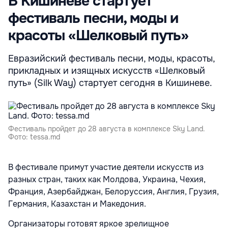
В Кишиневе стартует
фестиваль песни, моды и
красоты «Шелковый путь»
Евразийский фестиваль песни, моды, красоты,
прикладных и изящных искусств «Шелковый
путь» (Silk Way) стартует сегодня в Кишиневе.
Фестиваль пройдет до 28 августа в комплексе Sky Land.
Фото: tessa.md
В фестивале примут участие деятели искусств из
разных стран, таких как Молдова, Украина, Чехия,
Франция, Азербайджан, Белоруссия, Англия, Грузия,
Германия, Казахстан и Македония.
Организаторы готовят яркое зрелищное