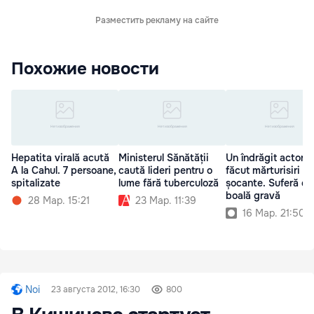
Разместить рекламу на сайте
Похожие новости
Hepatita virală acută
Ministerul Sănătății
Un îndrăgit actor a
A la Cahul. 7 persoane,
caută lideri pentru o
făcut mărturisiri
spitalizate
lume fără tuberculoză
șocante. Suferă de
boală gravă
28 Мар. 15:21
23 Мар. 11:39
16 Мар. 21:50
Noi
23 августа 2012, 16:30
800