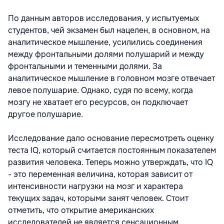
По данным авторов исследования, у испытуемых
студентов, чей экзамен был нацелен, в основном, на
аналитическое мышление, усилились соединения
между фронтальными долями полушарий и между
фронтальными и теменными долями. За
аналитическое мышление в головном мозге отвечает
левое полушарие. Однако, судя по всему, когда
мозгу не хватает его ресурсов, он подключает
другое полушарие.
Исследование дало основание пересмотреть оценку
теста IQ, который считается постоянным показателем
развития человека. Теперь можно утверждать, что IQ
- это переменная величина, которая зависит от
интенсивности нагрузки на мозг и характера
текущих задач, которыми занят человек. Стоит
отметить, что открытие американских
исследователей не является сенсационным.