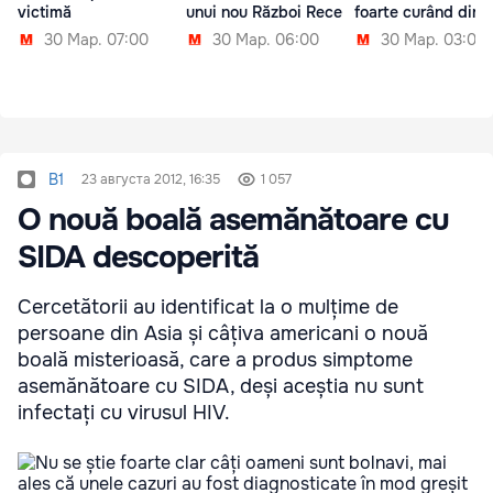
victimă
unui nou Război Rece
foarte curând din S
30 Мар. 07:00
30 Мар. 06:00
30 Мар. 03:00
B1
23 августа 2012, 16:35
1 057
O nouă boală asemănătoare cu
SIDA descoperită
Cercetătorii au identificat la o mulțime de
persoane din Asia și câțiva americani o nouă
boală misterioasă, care a produs simptome
asemănătoare cu SIDA, deși aceștia nu sunt
infectați cu virusul HIV.