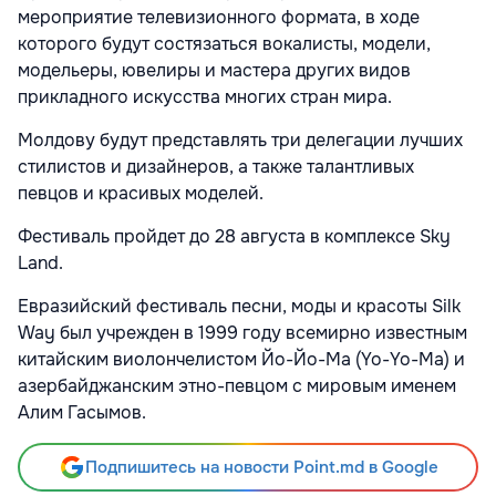
мероприятие телевизионного формата, в ходе
которого будут состязаться вокалисты, модели,
модельеры, ювелиры и мастера других видов
прикладного искусства многих стран мира.
Молдову будут представлять три делегации лучших
стилистов и дизайнеров, а также талантливых
певцов и красивых моделей.
Фестиваль пройдет до 28 августа в комплексе Sky
Land.
Евразийский фестиваль песни, моды и красоты Silk
Way был учрежден в 1999 году всемирно известным
китайским виолончелистом Йо-Йо-Ма (Yo-Yo-Ma) и
азербайджанским этно-певцом с мировым именем
Алим Гасымов.
Подпишитесь на новости Point.md в Google