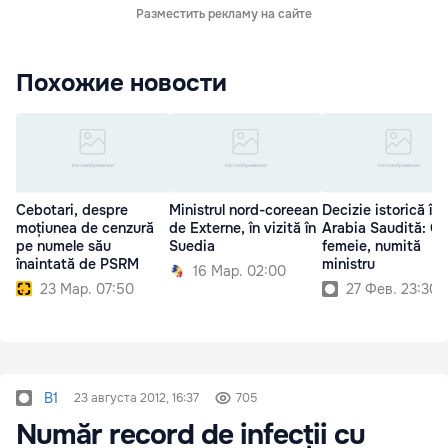
Разместить рекламу на сайте
Похожие новости
Cebotari, despre
Ministrul nord-coreean
Decizie istorică în
moțiunea de cenzură
de Externe, în vizită în
Arabia Saudită: O
pe numele său
Suedia
femeie, numită
înaintată de PSRM
ministru
16 Мар. 02:00
23 Мар. 07:50
27 Фев. 23:30
B1
23 августа 2012, 16:37
705
Număr record de infecții cu