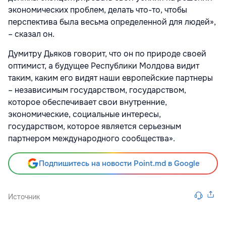
экономических проблем, делать что-то, чтобы
перспектива была весьма определенной для людей»,
– сказал он.
Думитру Дьяков говорит, что он по природе своей
оптимист, а будущее Республики Молдова видит
таким, каким его видят наши европейские партнеры
– независимым государством, государством,
которое обеспечивает свои внутренние,
экономические, социальные интересы,
государством, которое является серьезным
партнером международного сообщества».
Подпишитесь на новости Point.md в Google
Источник