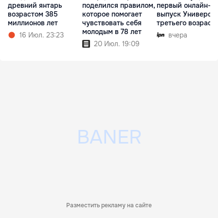
древний янтарь
поделился правилом,
первый онлайн-
возрастом 385
которое помогает
выпуск Универси
миллионов лет
чувствовать себя
третьего возраст
молодым в 78 лет
16 Июл. 23:23
вчера
20 Июл. 19:09
Разместить рекламу на сайте