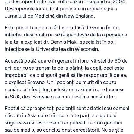
au descoperit cele mai multe cazuri începând cu 2004.
Descoperirile lor au fost publicate în ediția de joi a
Jurnalului de Medicină din New England.
Este posibil ca boala să fie produsă de vreun fel de
infecție, deși boala nu se răspândește de la o persoană
la alta, a explicat dr. Dennis Maki, specialist în boli
infecțioase la Universitatea din Wisconsin.
Această boală apare în general în jurul vârstei de 50 de
ani, dar nu se transmite de la părinți la copii, deci este
improbabil ca o singură genă să fie responsabilă de ea,
a explicat Browne. Unii pacienți au murit din cauza
numărului infecțiilor, inclusiv unii asiatici care locuiesc
în SUA, deși Browne nu a putut estima numărul lor.
Faptul că aproape toți pacienții sunt asiatici sau oameni
născuți în Asia care trăiesc în alte părți ale globului
sugerează că responsabili ar putea fi factori genetici
sau de mediu, au concluzionat cercetătorii. Nu se știe