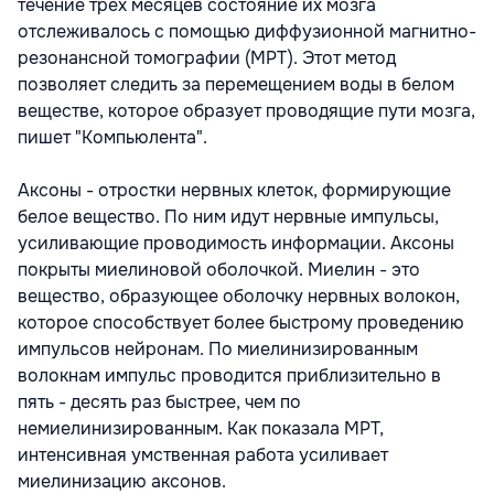
течение трех месяцев состояние их мозга
отслеживалось с помощью диффузионной магнитно-
резонансной томографии (МРТ). Этот метод
позволяет следить за перемещением воды в белом
веществе, которое образует проводящие пути мозга,
пишет "Компьюлента".
Аксоны - отростки нервных клеток, формирующие
белое вещество. По ним идут нервные импульсы,
усиливающие проводимость информации. Аксоны
покрыты миелиновой оболочкой. Миелин - это
вещество, образующее оболочку нервных волокон,
которое способствует более быстрому проведению
импульсов нейронам. По миелинизированным
волокнам импульс проводится приблизительно в
пять - десять раз быстрее, чем по
немиелинизированным. Как показала МРТ,
интенсивная умственная работа усиливает
миелинизацию аксонов.