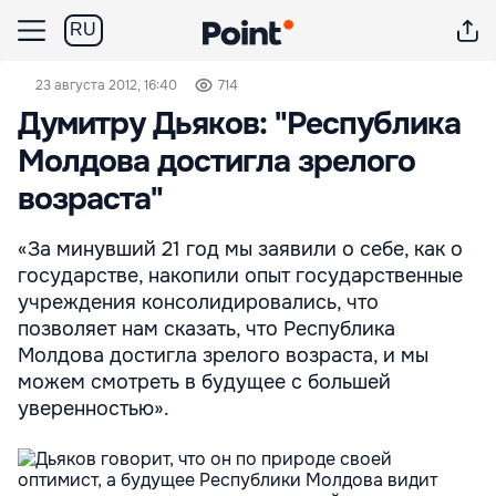
RU
23 августа 2012, 16:40
714
Думитру Дьяков: "Республика
Молдова достигла зрелого
возраста"
«За минувший 21 год мы заявили о себе, как о
государстве, накопили опыт государственные
учреждения консолидировались, что
позволяет нам сказать, что Республика
Молдова достигла зрелого возраста, и мы
можем смотреть в будущее с большей
уверенностью».