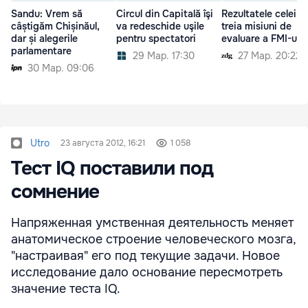
Sandu: Vrem să
Circul din Capitală îşi
Rezultatele celei d
câștigăm Chișinăul,
va redeschide uşile
treia misiuni de
dar și alegerile
pentru spectatori
evaluare a FMI-ului
parlamentare
29 Мар. 17:30
27 Мар. 20:22
30 Мар. 09:06
Utro
23 августа 2012, 16:21
1 058
Тест IQ поставили под
сомнение
Напряженная умственная деятельность меняет
анатомическое строение человеческого мозга,
"настраивая" его под текущие задачи. Новое
исследование дало основание пересмотреть
значение теста IQ.