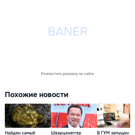
Разместить рекламу на сайте
Похожие новости
Найден самый
Шварценеггер
В ГУМ запущен