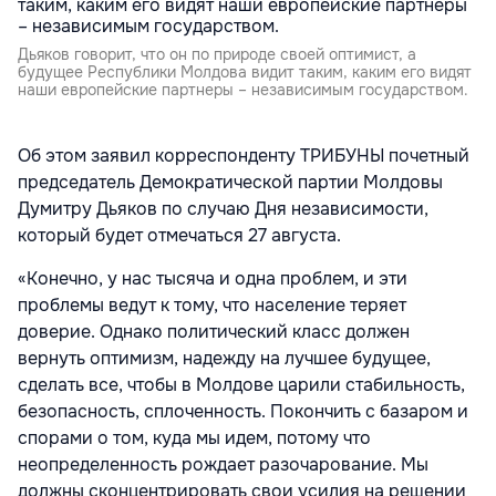
Дьяков говорит, что он по природе своей оптимист, а
будущее Республики Молдова видит таким, каким его видят
наши европейские партнеры – независимым государством.
Об этом заявил корреспонденту ТРИБУНЫ почетный
председатель Демократической партии Молдовы
Думитру Дьяков по случаю Дня независимости,
который будет отмечаться 27 августа.
«Конечно, у нас тысяча и одна проблем, и эти
проблемы ведут к тому, что население теряет
доверие. Однако политический класс должен
вернуть оптимизм, надежду на лучшее будущее,
сделать все, чтобы в Молдове царили стабильность,
безопасность, сплоченность. Покончить с базаром и
спорами о том, куда мы идем, потому что
неопределенность рождает разочарование. Мы
должны сконцентрировать свои усилия на решении