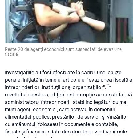
Peste 20 de agenţi economici sunt suspectaţi de evaziune
fiscală
Investigaţiile au fost efectuate în cadrul unei cauze
penale, iniţiată în temeiul articolului "evaziunea fiscală a
întreprinderilor, instituţiilor şi organizaţiilor". În
rezultatul acestora, ofiţerii anticorupţie au constatat că
administratorul întreprinderii, stabilind legături cu mai
mulţi agenţi economici, care activau în domeniul
alimentaţiei publice, prestărilor de servicii şi vînzărilor
cu amănuntul, foloseau în documentele contabile,
fiscale şi financiare date denaturate privind veniturile