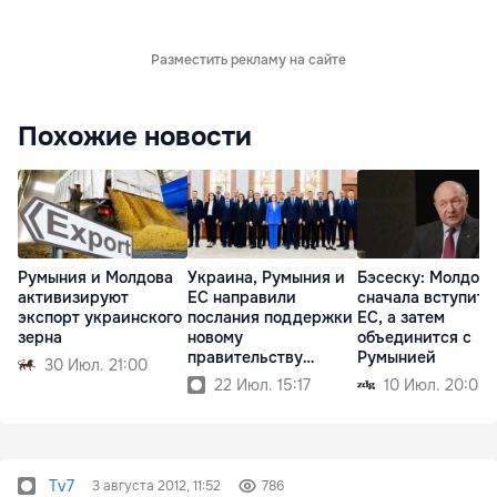
Разместить рекламу на сайте
Похожие новости
Румыния и Молдова
Украина, Румыния и
Бэсеску: Молдова
активизируют
ЕС направили
сначала вступит 
экспорт украинского
послания поддержки
ЕС, а затем
зерна
новому
объединится с
правительству
Румынией
30 Июл. 21:00
Молдовы
22 Июл. 15:17
10 Июл. 20:08
Tv7
3 августа 2012, 11:52
786