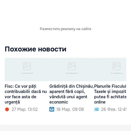
Разместить рекламу на сайте
Похожие новости
Fisc: Ce vor păți
Grădiniță din Chișinău,
Planurile Fiscului:
contribuabilii dacă nu
aparent fără copii,
Taxele și impozitel
vor face asta de
vândută unui agent
putea fi achitate
urgență
economic
online
27 Мар. 13:02
18 Мар. 09:08
26 Фев. 12:45