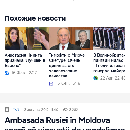
Похожие новости
Анастасия Никита
Тимофти о Мирче
В Великобритани
признана "Лучшей в
Снегуре: Очень
пингвин Нильс У
Европе"
ценил за его
III получил звание
человеческие
генерал-майора
16 Фев. 12:27
качества
22 Авг. 22:48
15 Сен. 15:18
Tv7
3 августа 2012, 11:40
3 282
Ambasada Rusiei în Moldova