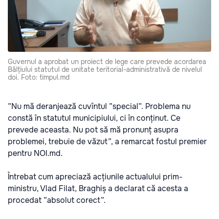
Guvernul a aprobat un proiect de lege care prevede acordarea
Bălțiului statutul de unitate teritorial-administrativă de nivelul
doi. Foto: timpul.md
”Nu mă deranjează cuvîntul ”special”. Problema nu
constă în statutul municipiului, ci în conținut. Ce
prevede aceasta. Nu pot să mă pronunț asupra
problemei, trebuie de văzut”, a remarcat fostul premier
pentru NOI.md.
Întrebat cum apreciază acțiunile actualului prim-
ministru, Vlad Filat, Braghiș a declarat că acesta a
procedat ”absolut corect”.