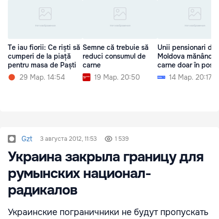
Te iau fiorii: Ce riști să
Semne că trebuie să
Unii pensionari din
cumperi de la piață
reduci consumul de
Moldova mănâncă
pentru masa de Paști
carne
carne doar în post
29 Мар. 14:54
19 Мар. 20:50
14 Мар. 20:17
Gzt
3 августа 2012, 11:53
1 539
Украина закрыла границу для
румынских национал-
радикалов
Украинские пограничники не будут пропускать