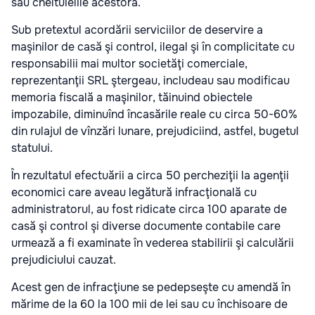
sau cheltuielile acestora.
Sub pretextul acordării serviciilor de deservire a
maşinilor de casă şi control, ilegal şi în complicitate cu
responsabilii mai multor societăţi comerciale,
reprezentanţii SRL ştergeau, includeau sau modificau
memoria fiscală a maşinilor, tăinuind obiectele
impozabile, diminuînd încasările reale cu circa 50-60%
din rulajul de vînzări lunare, prejudiciind, astfel, bugetul
statului.
În rezultatul efectuării a circa 50 percheziţii la agenţii
economici care aveau legătură infracţională cu
administratorul, au fost ridicate circa 100 aparate de
casă şi control şi diverse documente contabile care
urmează a fi examinate în vederea stabilirii şi calculării
prejudiciului cauzat.
Acest gen de infracţiune se pedepseşte cu amendă în
mărime de la 60 la 100 mii de lei sau cu închisoare de