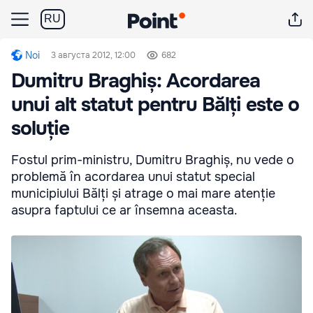
RU
Noi
3 августа 2012, 12:00
682
Dumitru Braghiș: Acordarea
unui alt statut pentru Bălți este o
soluție
Fostul prim-ministru, Dumitru Braghiș, nu vede o
problemă în acordarea unui statut special
municipiului Bălți și atrage o mai mare atenție
asupra faptului ce ar însemna aceasta.