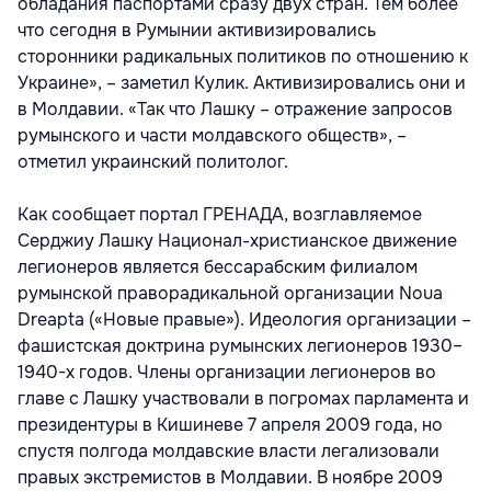
обладания паспортами сразу двух стран. Тем более
что сегодня в Румынии активизировались
сторонники радикальных политиков по отношению к
Украине», – заметил Кулик. Активизировались они и
в Молдавии. «Так что Лашку – отражение запросов
румынского и части молдавского обществ», –
отметил украинский политолог.
Как сообщает портал ГРЕНАДА, возглавляемое
Серджиу Лашку Национал-христианское движение
легионеров является бессарабским филиалом
румынской праворадикальной организации Noua
Dreaptа («Новые правые»). Идеология организации –
фашистская доктрина румынских легионеров 1930–
1940-х годов. Члены организации легионеров во
главе с Лашку участвовали в погромах парламента и
президентуры в Кишиневе 7 апреля 2009 года, но
спустя полгода молдавские власти легализовали
правых экстремистов в Молдавии. В ноябре 2009