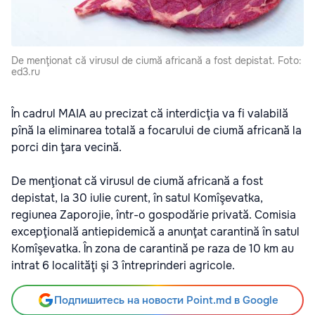
De menţionat că virusul de ciumă africană a fost depistat. Foto:
ed3.ru
În cadrul MAIA au precizat că interdicţia va fi valabilă
pînă la eliminarea totală a focarului de ciumă africană la
porci din ţara vecină.
De menţionat că virusul de ciumă africană a fost
depistat, la 30 iulie curent, în satul Komîşevatka,
regiunea Zaporojie, într-o gospodărie privată. Comisia
excepţională antiepidemică a anunţat carantină în satul
Komîşevatka. În zona de carantină pe raza de 10 km au
intrat 6 localităţi şi 3 întreprinderi agricole.
Подпишитесь на новости Point.md в Google